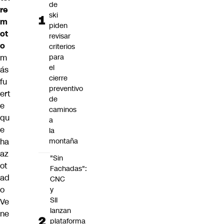
de
re
ski
m
piden
ot
revisar
o
criterios
m
para
el
ás
cierre
fu
preventivo
ert
de
e
caminos
qu
a
e
la
ha
montaña
az
"Sin
ot
Fachadas":
ad
CNC
o
y
SII
Ve
lanzan
ne
plataforma