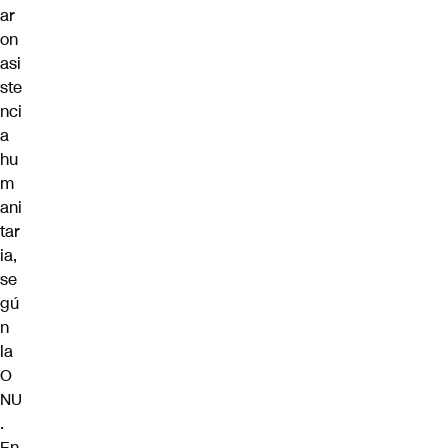
ar
on
asi
ste
nci
a
hu
m
ani
tar
ia,
se
gú
n
la
O
NU
.
En