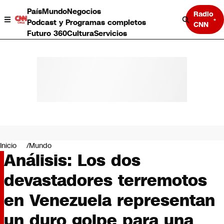
País
Mundo
Negocios
Radio
Podcast y Programas completos
CNN
Futuro 360
Cultura
Servicios
País
Mundo
Negocios
Inicio
Mundo
Análisis: Los dos
Deportes
Programas completos
devastadores terremotos
Cultura
Servicios
en Venezuela representan
Bits
CNN Data
un duro golpe para una
CNN tiempo