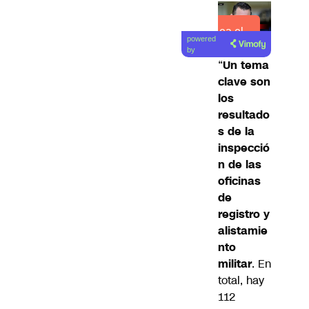
Lea el
powered
artículo
by
“
Un tema
clave son
los
resultado
s de la
inspecció
n de las
oficinas
de
registro y
alistamie
nto
militar
. En
total, hay
112