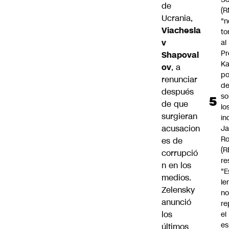
de
(R
Ucrania,
"n
Viachesla
to
v
al
Pr
Shapoval
Ka
ov
, a
po
renunciar
d
después
so
de que
lo
surgieran
in
acusacion
Ja
Ro
es de
(R
corrupció
re
n en los
"E
medios.
le
Zelensky
n
anunció
re
los
el
es
últimos