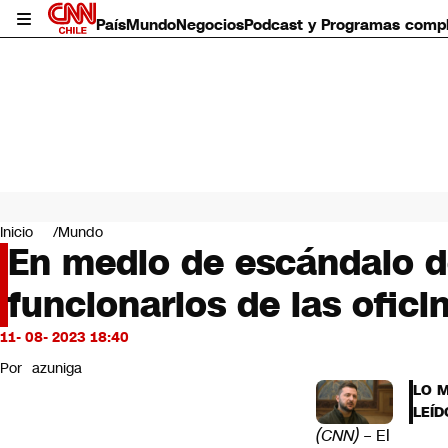
País
Mundo
Negocios
Podcast y Programas comp
País
Mundo
Inicio
Mundo
Negocios
En medio de escándalo de
Deportes
funcionarios de las ofici
Programas completos
Cultura
Servicios
11- 08- 2023 18:40
Bits
Por
azuniga
CNN Data
LO 
CNN tiempo
LEÍD
Futuro 360
(CNN)
– El
Opinión