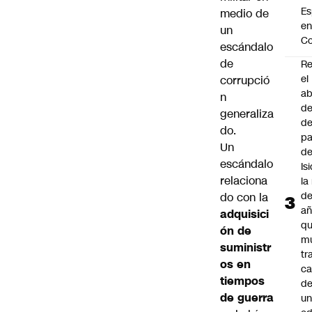
Es
medio de
e
un
Co
escándalo
de
Re
el
corrupció
a
n
de
generaliza
de
do.
p
Un
d
escándalo
Is
relaciona
la
de
do con la
añ
adquisici
q
ón de
mu
suministr
tr
os en
ca
tiempos
d
de guerra
u