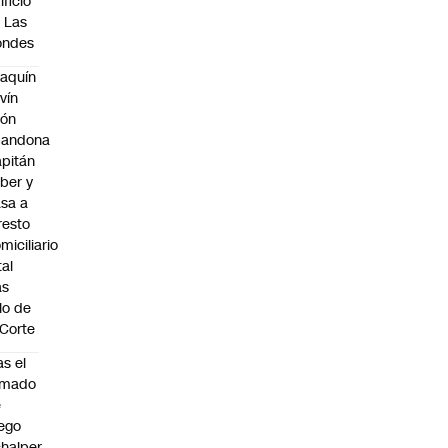
ificio
 Las
ondes
aquín
vín
eón
bandona
pitán
ber y
sa a
resto
miciliario
tal
as
llo de
 Corte
as el
amado
e
ego
halper