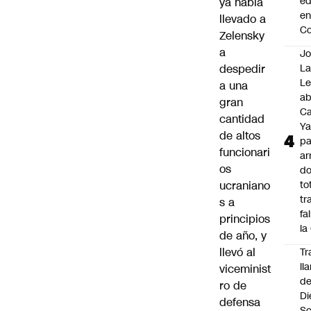
ed
ya había
en
llevado a
C
Zelensky
a
Jo
despedir
La
L
a una
a
gran
Ca
cantidad
Ya
de altos
pa
funcionari
ar
os
do
ucraniano
to
tr
s a
fa
principios
la
de año, y
llevó al
Tr
ll
viceminist
d
ro de
Di
defensa
Sc