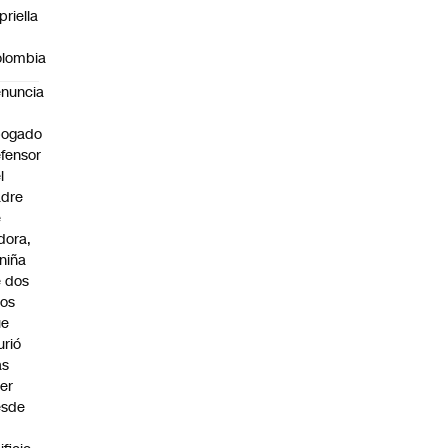
priella
n
lombia
nuncia
bogado
fensor
l
adre
e
idora,
 niña
 dos
os
ue
rió
as
er
esde
n