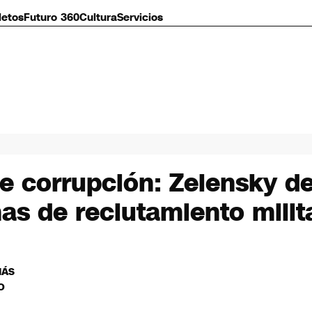
letos
Futuro 360
Cultura
Servicios
 corrupción: Zelensky de
nas de reclutamiento milit
MÁS
O