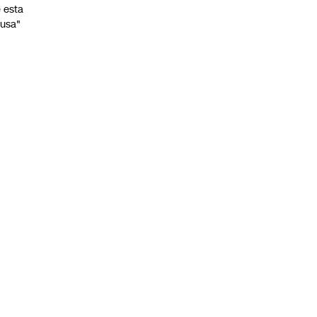
 esta
usa"