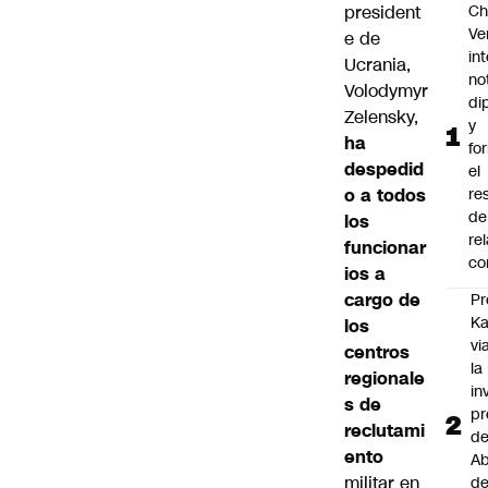
president
Ch
Ve
e de
in
Ucrania,
no
Volodymyr
di
Zelensky
,
y
ha
fo
despedid
el
o a todos
re
de
los
re
funcionar
co
ios a
cargo de
Pr
Ka
los
vi
centros
la
regionale
in
s de
pr
reclutami
d
ento
Ab
militar en
de