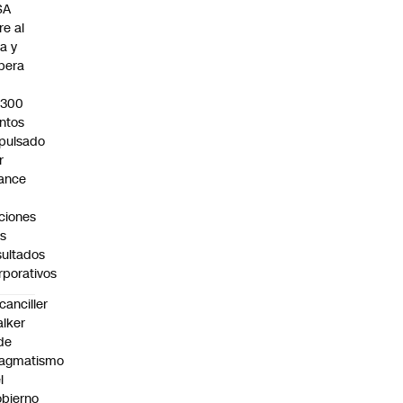
SA
re al
za y
pera
s
.300
ntos
pulsado
r
ance
ciones
as
sultados
rporativos
canciller
lker
de
ragmatismo
l
bierno