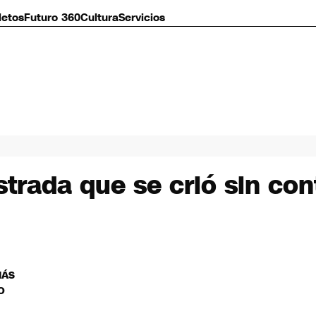
letos
Futuro 360
Cultura
Servicios
trada que se crió sin con
MÁS
O