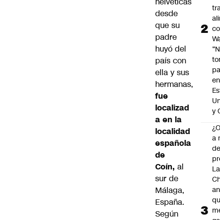
helvéticas
tr
desde
al
que su
c
padre
Wa
huyó del
“
t
país con
pa
ella y sus
en
hermanas,
Es
fue
Un
localizad
y 
a en la
¿
localidad
a 
española
d
de
pr
Coín,
al
La
sur de
Ch
Málaga,
an
qu
España
.
m
Según