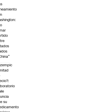
as
ineamiento
on
shington:
No
omar
rtido
tre
tados
idos
China”
Ozempic
mitad
e
ecio?:
boratorio
ile
uncia
e su
edicamento