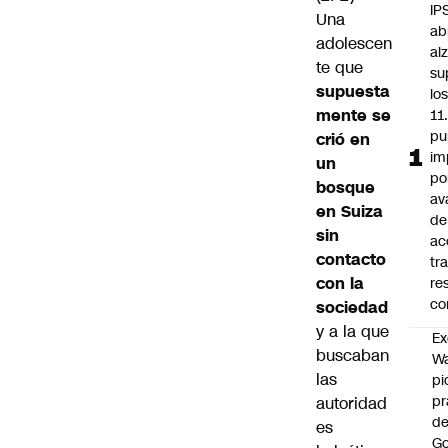
IP
Una
ab
adolescen
al
te que
su
supuesta
lo
mente se
11
pu
crió en
im
un
po
bosque
av
en Suiza
de
sin
ac
contacto
tr
con la
re
co
sociedad
y a la que
Ex
buscaban
Wa
las
pi
p
autoridad
de
es
Go