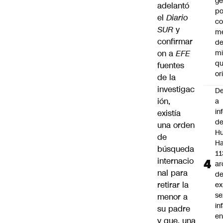
ge
adelantó
po
el
Diario
co
SUR
y
m
confirmar
de
on a
EFE
mi
qu
fuentes
or
de la
investigac
De
ión,
a
in
existía
d
una orden
Hu
de
Ha
búsqueda
11
internacio
ar
nal para
d
retirar la
ex
se
menor a
in
su padre
e
y que, una