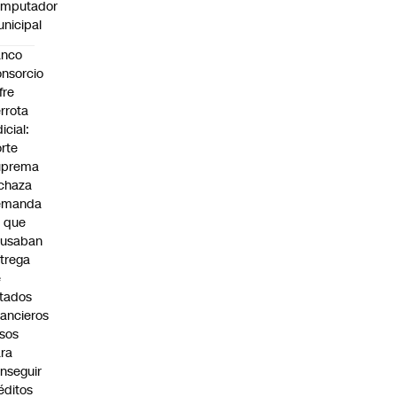
omputador
nicipal
anco
nsorcio
fre
rrota
dicial:
rte
uprema
chaza
emanda
 que
cusaban
trega
e
tados
nancieros
lsos
ra
nseguir
éditos