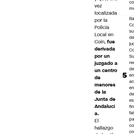
c
vez
mu
localizada
B
por la
Co
Policía
su
Local en
de
Coín,
fue
ju
derivada
Co
por un
S
re
juzgado a
d
un centro
en
de
a
menores
en
de la
d
Junta de
es
Andalucí
fi
fa
a.
pa
El
co
hallazgo
cr