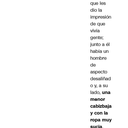
que les
dio la
impresión
de que
vivía
gente;
junto a él
había un
hombre
de
aspecto
desaliñad
o y, a su
lado,
una
menor
cabizbaja
y con la
ropa muy
sucia
,