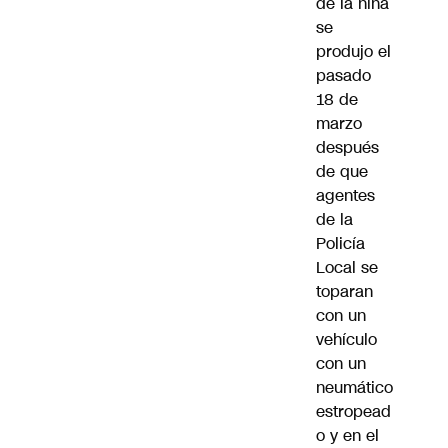
de la niña
se
produjo el
pasado
18 de
marzo
después
de que
agentes
de la
Policía
Local se
toparan
con un
vehículo
con un
neumático
estropead
o y en el