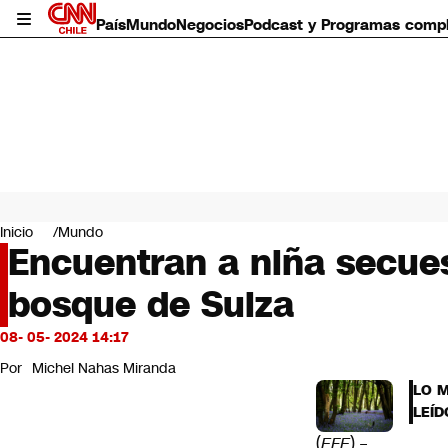
País
Mundo
Negocios
Podcast y Programas comp
País
Mundo
Inicio
Mundo
Negocios
Encuentran a niña secues
Deportes
bosque de Suiza
Programas completos
Cultura
Servicios
08- 05- 2024 14:17
Bits
Por
Michel Nahas Miranda
CNN Data
LO 
CNN tiempo
LEÍD
Futuro 360
(
EFE
) –
Opinión