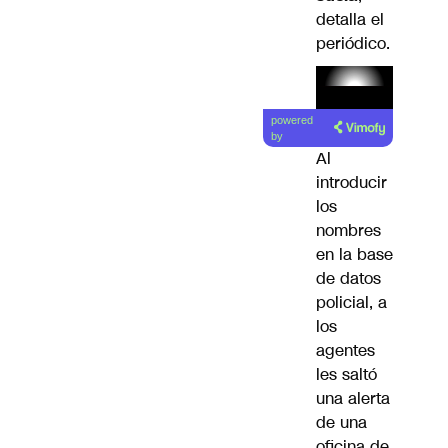
detalla el
periódico.
Lea el
powered
artículo
by
Al
introducir
los
nombres
en la base
de datos
policial, a
los
agentes
les saltó
una alerta
de una
oficina de