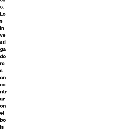
o.
Lo
s
in
ve
sti
ga
do
re
s
en
co
ntr
ar
on
el
bo
ls