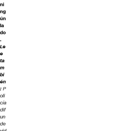
ni
ng
ún
la
do
.
Le
e
ta
m
bi
én
:
P
oli
cía
dif
un
de
vid