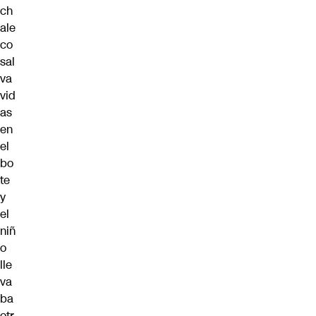
ch
ale
co
sal
va
vid
as
en
el
bo
te
y
el
niñ
o
lle
va
ba
otr