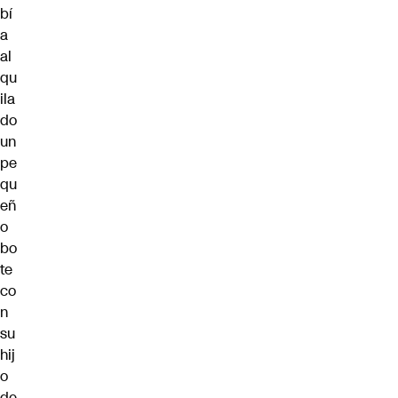
bí
a
al
qu
ila
do
un
pe
qu
eñ
o
bo
te
co
n
su
hij
o
de