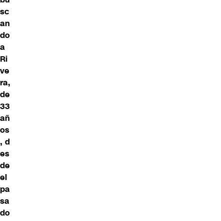
sc
an
do
a
Ri
ve
ra,
de
33
añ
os
, d
es
de
el
pa
sa
do