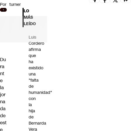
Por
turner
Futuro 360
LO
Opinión
MÁS
LEÍDO
Luis
Cordero
afirma
que
Du
ha
ra
existido
nt
una
e
"falta
de
la
humanidad"
jor
con
na
la
da
hija
de
de
est
Bernarda
e
Vera