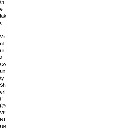
th
e
lak
e
—
Ve
nt
ur
a
Co
un
ty
Sh
eri
ff
(@
VE
NT
UR