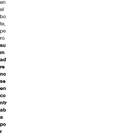
en
el
bo
te,
pe
ro
su
m
ad
re
no
se
en
co
ntr
ab
a
po
r