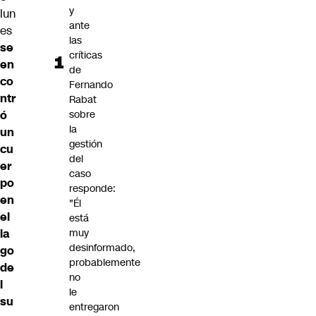
y
lun
ante
es
las
se
críticas
en
de
co
Fernando
ntr
Rabat
ó
sobre
la
un
gestión
cu
del
er
caso
po
responde:
en
"Él
el
está
la
muy
desinformado,
go
probablemente
de
no
l
le
su
entregaron