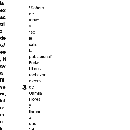
la
"Señora
ex
de
ac
feria"
tri
y
z
"se
de
le
salió
Gl
lo
ee
poblacional":
,
N
Ferias
ay
Libres
a
rechazan
Ri
dichos
ve
de
Camila
ra,
Flores
inf
y
or
llaman
m
a
ó
que
la
"el