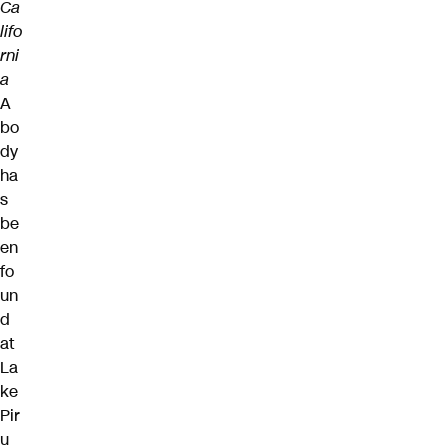
Ca
lifo
rni
a
A
bo
dy
ha
s
be
en
fo
un
d
at
La
ke
Pir
u