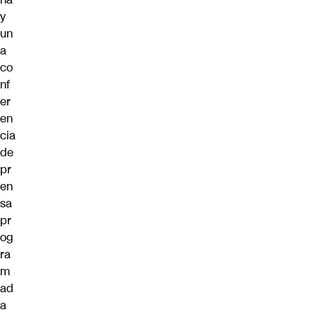
y
un
a
co
nf
er
en
cia
de
pr
en
sa
pr
og
ra
m
ad
a