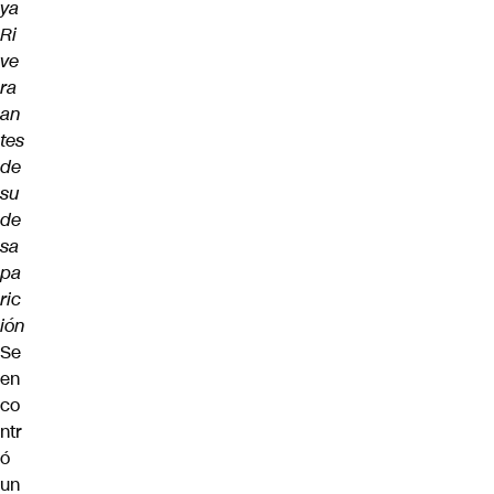
ya
Ri
ve
ra
an
tes
de
su
de
sa
pa
ric
ión
Se
en
co
ntr
ó
un