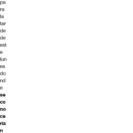
pa
ra
la
tar
de
de
est
e
lun
es
do
nd
e
se
co
no
ce
ría
n