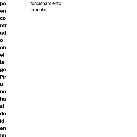
po
funcionamiento
irregular
en
co
ntr
ad
o
en
el
la
go
Pir
u
no
ha
si
do
id
en
tifi