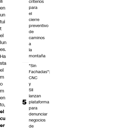
a
criterios
en
para
el
un
cierre
tui
preventivo
t
de
el
caminos
lun
a
es.
la
Ha
montaña
sta
"Sin
el
Fachadas":
m
CNC
o
y
SII
m
lanzan
en
plataforma
to,
para
el
denunciar
cu
negocios
er
de