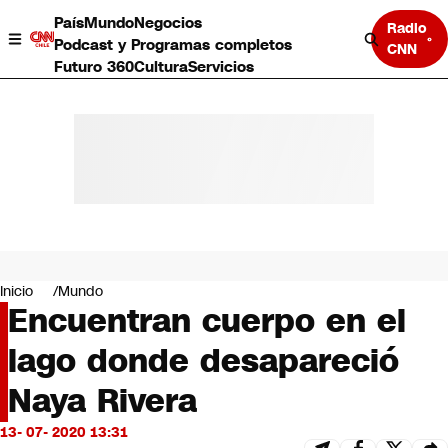
País
Mundo
Negocios
Radio
Podcast y Programas completos
CNN
Futuro 360
Cultura
Servicios
País
Mundo
Negocios
Inicio
Mundo
Encuentran cuerpo en el
Deportes
Programas completos
lago donde desapareció
Cultura
Servicios
Naya Rivera
Bits
CNN Data
13- 07- 2020 13:31
CNN tiempo