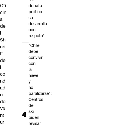
Ofi
debate
político
cin
se
a
desarrolle
de
con
l
respeto"
Sh
"Chile
eri
debe
ff
convivir
de
con
l
la
co
nieve
nd
y
ad
no
paralizarse":
o
Centros
de
de
Ve
ski
nt
piden
ur
revisar