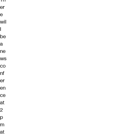
er
e
wil
l
be
a
ne
ws
co
nf
er
en
ce
at
2
p
m
at