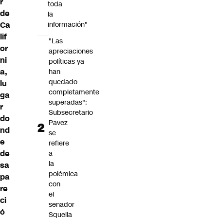
r
toda
de
la
Ca
información"
lif
"Las
or
apreciaciones
ni
políticas ya
a,
han
quedado
lu
completamente
ga
superadas":
r
Subsecretario
do
Pavez
nd
se
e
refiere
de
a
la
sa
polémica
pa
con
re
el
ci
senador
ó
Squella