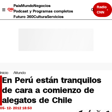
País
Mundo
Negocios
Radio
Podcast y Programas completos
CNN
Futuro 360
Cultura
Servicios
País
Mundo
Negocios
Inicio
Mundo
En Perú están tranquilos
Deportes
Programas completos
de cara a comienzo de
Cultura
Servicios
alegatos de Chile
Bits
CNN Data
05- 12- 2012 18:50
CNN tiempo