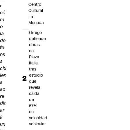
Centro
r
Cultural
có
La
m
Moneda
o
Orrego
la
defiende
de
obras
fe
en
ns
Plaza
a
Italia
chi
tras
len
estudio
que
a
revela
ac
caída
re
de
dit
67%
ar
en
á
velocidad
un
vehicular