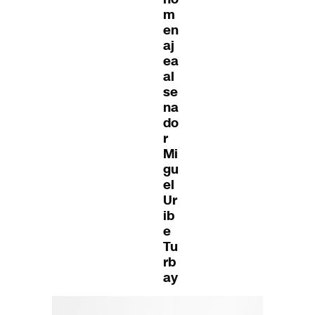
m
en
aj
ea
al
se
na
do
r
Mi
gu
el
Ur
ib
e
Tu
rb
ay