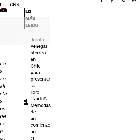
Por
CNN
Futuro 360
LO
Opinión
MÁS
LEÍDO
Julieta
Venegas
aterriza
en
Lo
Chile
s
para
an
presentar
ali
su
libro
sta
“Norteña.
s
Memorias
es
de
pe
un
ra
comienzo”
n
en
ve
el