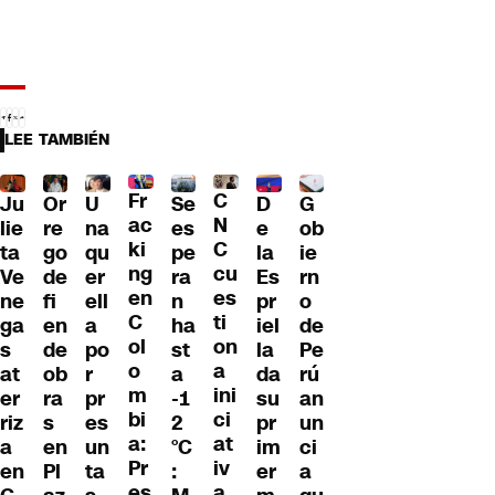
LEE TAMBIÉN
Fr
C
Ju
Or
U
Se
D
G
ac
N
lie
re
na
es
e
ob
ki
C
ta
go
qu
pe
la
ie
ng
cu
Ve
de
er
ra
Es
rn
en
es
ne
fi
ell
n
pr
o
C
ti
ga
en
a
ha
iel
de
ol
on
s
de
po
st
la
Pe
o
a
at
ob
r
a
da
rú
m
ini
er
ra
pr
-1
su
an
bi
ci
riz
s
es
2
pr
un
a:
at
a
en
un
°C
im
ci
Pr
iv
en
Pl
ta
:
er
a
es
a