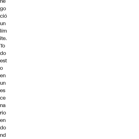
ne
go
ció
un
lím
ite.
To
do
est
o
en
un
es
ce
na
rio
en
do
nd