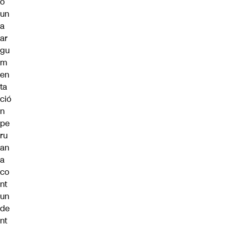
o
un
a
ar
gu
m
en
ta
ció
n
pe
ru
an
a
co
nt
un
de
nt