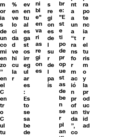
ni
br
m
%
ev
s
nt
ra
bl
e:
or
en
en
re
a
po
e"
"E
ia
ve
tu
gi
a
te
en
st
s
lo
al
on
un
nc
va
e
de
ci
es
es
a
ia
ri
ti
un
da
ga
de
“t
r
as
po
co
d
st
l
ra
el
re
de
mi
ve
os
su
ns
tu
gi
pr
en
hi
irr
r
fo
ris
on
op
zo
cu
eg
de
r
m
es
ue
”
la
ul
l
m
o
st
en
r
ar
pa
ac
y
as
el
es
ís
ió
la
de
C
:
n
pr
be
en
Es
pr
od
n
tr
to
of
uc
se
o
se
un
tiv
r
C
sa
da
id
pl
ul
be
”,
ad
an
tu
de
co