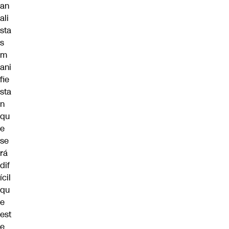
an
ali
sta
s
m
ani
fie
sta
n
qu
e
se
rá
dif
ícil
qu
e
est
e