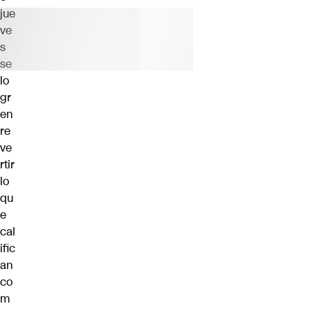
jue
ve
s
se
lo
gr
en
re
ve
rtir
lo
qu
e
cal
ific
an
co
m