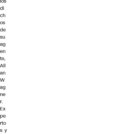
los
di
ch
os
de
su
ag
en
te,
All
an
W
ag
ne
r.
Ex
pe
rto
s y