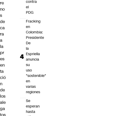
contra
re
el
no
PDG
s
de
Fracking
en
ca
Colombia:
ra
Presidente
a
De
la
la
pr
Espriella
es
anuncia
en
su
uso
ta
"sostenible"
ció
en
n
varias
de
regiones
los
Se
ale
esperan
ga
hasta
tos