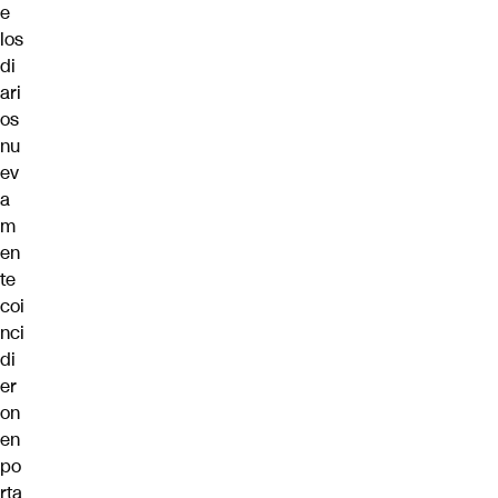
e
los
di
ari
os
nu
ev
a
m
en
te
coi
nci
di
er
on
en
po
rta