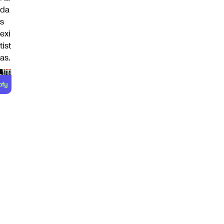
da
s
exi
tist
as.