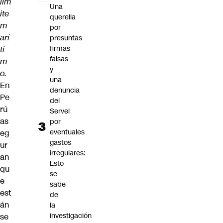
lím
Una
ite
querella
m
por
arí
presuntas
firmas
ti
falsas
m
y
o.
una
En
denuncia
Pe
del
rú
Servel
as
por
eventuales
eg
gastos
ur
irregulares:
an
Esto
qu
se
e
sabe
est
de
án
la
investigación
se