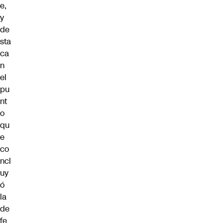
e,
y
de
sta
ca
n
el
pu
nt
o
qu
e
co
ncl
uy
ó
la
de
fe