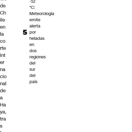
-12
de
°C:
Ch
Meteorología
ile
emite
alerta
en
por
la
heladas
co
en
rte
dos
int
regiones
er
del
na
sur
del
cio
país
nal
de
a
Ha
ya,
tra
s