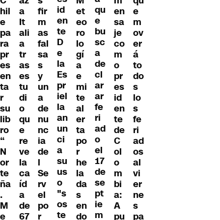
C
az
s
M
m
qu
id
qu
hil
a
fir
et
en
e
en
e
e
It
m
eo
sa
m
te
bu
pa
ali
as
ro
je
ov
D
sc
ra
a
fal
lo
co
er
e
a
pr
tr
sa
gí
m
á
la
de
es
as
s
a
o
to
Es
cl
en
es
y
e
pr
do
pr
ar
ta
tu
un
mi
es
s
iel
ar
r
di
a
te
id
lo
la
fe
su
o
de
al
en
s
an
ri
lib
qu
nu
er
te
fe
un
ad
ro
e
nc
ta
de
ri
ci
o
“
re
ia
po
C
ad
a
el
N
ve
de
r
ol
os
su
17
or
la
l
he
o
al
us
de
te
ca
Se
la
m
vi
o
se
ña
íd
rv
da
bi
er
"s
pt
.
a
el
s
a:
ne
os
ie
M
de
po
en
A
s
te
m
e
67
r
do
pu
pa