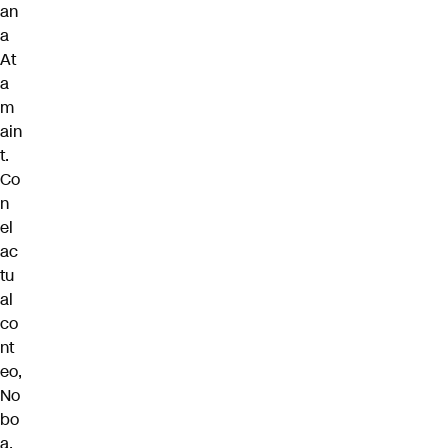
an
a
At
a
m
ain
t.
Co
n
el
ac
tu
al
co
nt
eo,
No
bo
a,