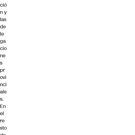
ció
n y
las
de
le
ga
cio
ne
s
pr
ovi
nci
ale
s.
En
el
re
sto