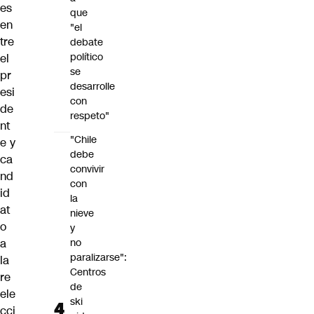
es
que
en
"el
tre
debate
político
el
se
pr
desarrolle
esi
con
de
respeto"
nt
"Chile
e y
debe
ca
convivir
nd
con
id
la
at
nieve
o
y
a
no
paralizarse":
la
Centros
re
de
ele
ski
cci