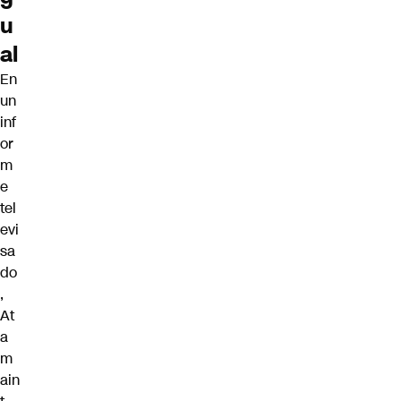
u
al
En
un
inf
or
m
e
tel
evi
sa
do
,
At
a
m
ain