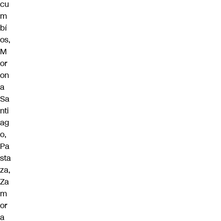
cu
m
bí
os,
M
or
on
a
Sa
nti
ag
o,
Pa
sta
za,
Za
m
or
a