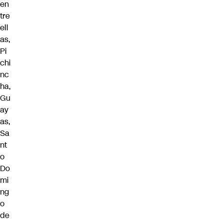
en
tre
ell
as,
Pi
chi
nc
ha,
Gu
ay
as,
Sa
nt
o
Do
mi
ng
o
de