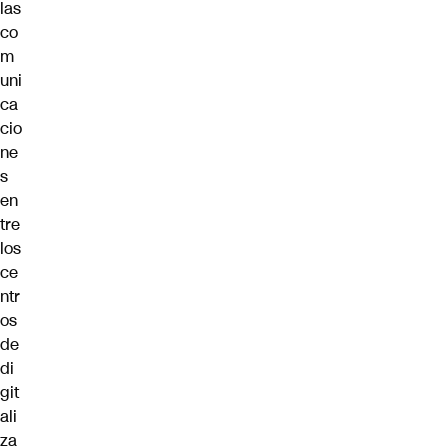
las
co
m
uni
ca
cio
ne
s
en
tre
los
ce
ntr
os
de
di
git
ali
za