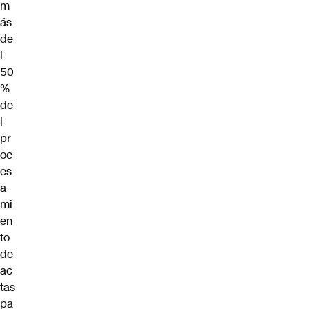
m
ás
de
l
50
%
de
l
pr
oc
es
a
mi
en
to
de
ac
tas
pa