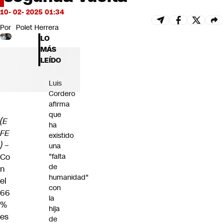
Futuro 360
10- 02- 2025 01:34
Opinión
Por
Polet Herrera
LO
MÁS
LEÍDO
Luis
Cordero
afirma
que
(E
ha
FE
existido
)
–
una
Co
"falta
de
n
humanidad"
el
con
66
la
%
hija
es
de