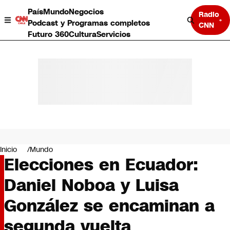
País
Mundo
Negocios
Radio
Podcast y Programas completos
CNN
Futuro 360
Cultura
Servicios
País
Mundo
Negocios
Inicio
Mundo
Elecciones en Ecuador:
Deportes
Programas completos
Daniel Noboa y Luisa
Cultura
Servicios
González se encaminan a
Bits
CNN Data
segunda vuelta
CNN tiempo