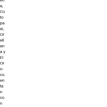
en
a,
Co
to
pa
xi,
Or
ell
an
a y
El
Or
o-
cu
en
ta
n
co
n