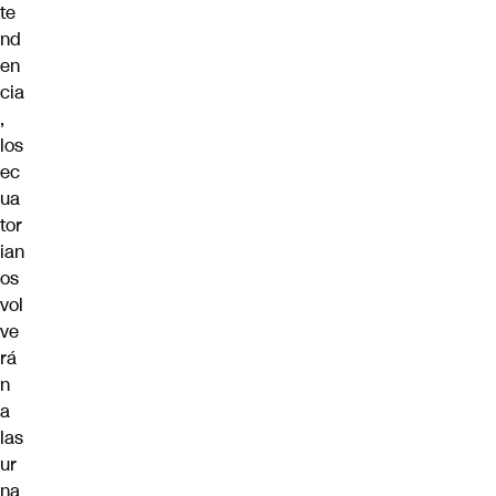
te
nd
en
cia
,
los
ec
ua
tor
ian
os
vol
ve
rá
n
a
las
ur
na