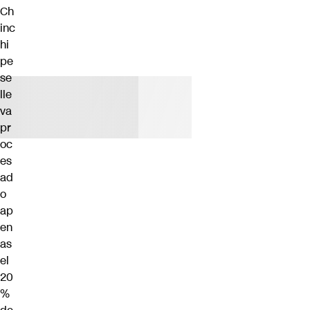
Ch
inc
hi
pe
se
lle
va
pr
oc
es
ad
o
ap
en
as
el
20
%