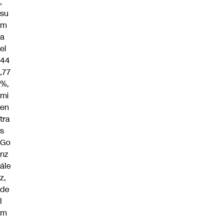
,
su
m
a
el
44
,77
%,
mi
en
tra
s
Go
nz
ále
z,
de
l
m