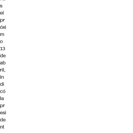
s
el
pr
óxi
m
o
13
de
ab
ril,
in
di
có
la
pr
esi
de
nt