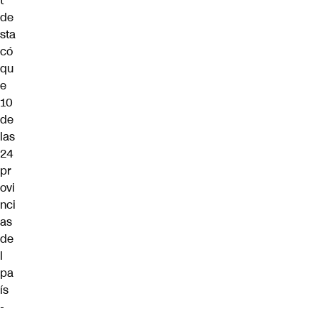
t
de
sta
có
qu
e
10
de
las
24
pr
ovi
nci
as
de
l
pa
ís
-