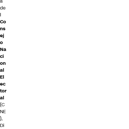
a
de
l
Co
ns
ej
o
Na
ci
on
al
El
ec
tor
al
(C
NE
),
Di