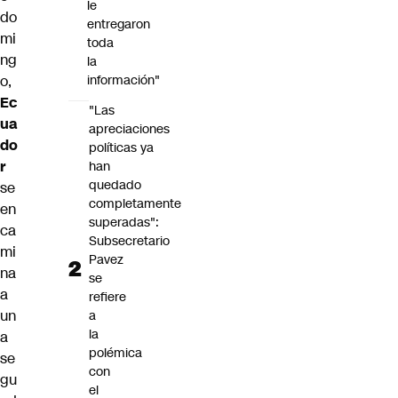
le
do
entregaron
mi
toda
ng
la
o,
información"
Ec
"Las
ua
apreciaciones
do
políticas ya
r
han
quedado
se
completamente
en
superadas":
ca
Subsecretario
mi
Pavez
na
se
a
refiere
un
a
la
a
polémica
se
con
gu
el