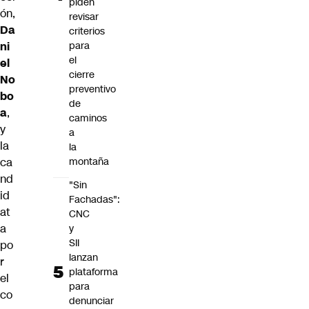
piden
ón,
revisar
Da
criterios
ni
para
el
el
cierre
No
preventivo
bo
de
a
,
caminos
y
a
la
la
ca
montaña
nd
"Sin
id
Fachadas":
at
CNC
a
y
SII
po
lanzan
r
plataforma
el
para
co
denunciar