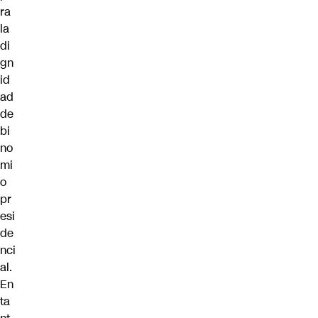
ra
la
di
gn
id
ad
de
bi
no
mi
o
pr
esi
de
nci
al.
En
ta