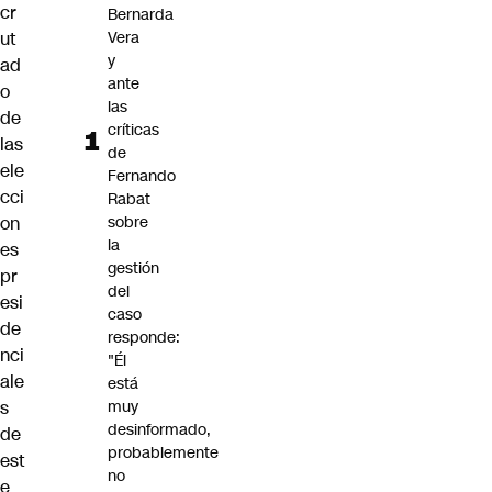
cr
Bernarda
ut
Vera
y
ad
ante
o
las
de
críticas
las
de
ele
Fernando
cci
Rabat
on
sobre
la
es
gestión
pr
del
esi
caso
de
responde:
nci
"Él
ale
está
s
muy
desinformado,
de
probablemente
est
no
e