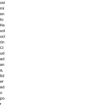
ovi
mi
en
to
Re
vol
uci
ón
Ci
ud
ad
an
a,
lid
er
ad
o
po
r