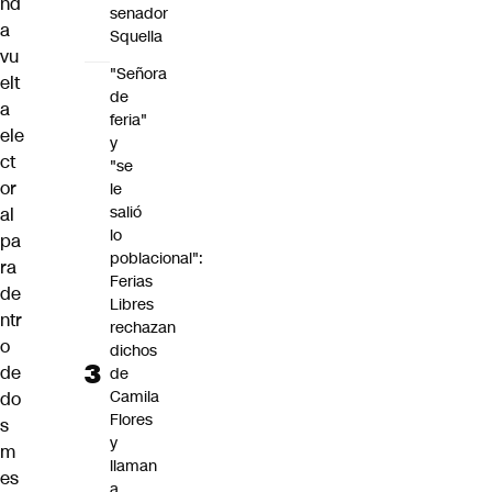
nd
senador
a
Squella
vu
"Señora
elt
de
a
feria"
ele
y
ct
"se
or
le
salió
al
lo
pa
poblacional":
ra
Ferias
de
Libres
ntr
rechazan
o
dichos
de
de
Camila
do
Flores
s
y
m
llaman
es
a