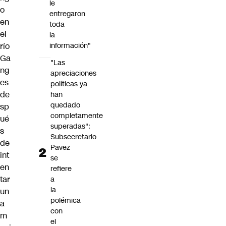
le
o
entregaron
en
toda
el
la
río
información"
Ga
"Las
ng
apreciaciones
es
políticas ya
de
han
quedado
sp
completamente
ué
superadas":
s
Subsecretario
de
Pavez
int
se
en
refiere
tar
a
la
un
polémica
a
con
m
el