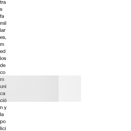
tra
s
fa
mil
iar
es,
m
ed
ios
de
co
m
uni
ca
ció
n y
la
po
licí