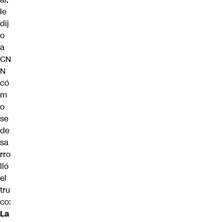
le
dij
o
a
CN
N
có
m
o
se
de
sa
rro
lló
el
tru
co:
La