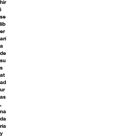
hir
i
se
lib
er
arí
a
de
su
s
at
ad
ur
as
,
na
da
ría
y