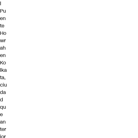
l
Pu
en
te
Ho
wr
ah
en
Ko
lka
ta,
ciu
da
d
qu
e
an
ter
ior