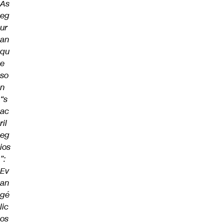
As
eg
ur
an
qu
e
so
n
“s
ac
ril
eg
ios
”:
Ev
an
gé
lic
os