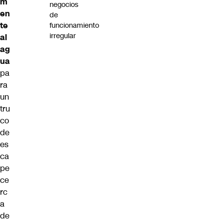
m
negocios
en
de
te
funcionamiento
irregular
al
ag
ua
pa
ra
un
tru
co
de
es
ca
pe
ce
rc
a
de