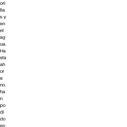
ori
lla
s y
en
el
ag
ua.
Ha
sta
ah
or
a
no
ha
n
po
di
do
en