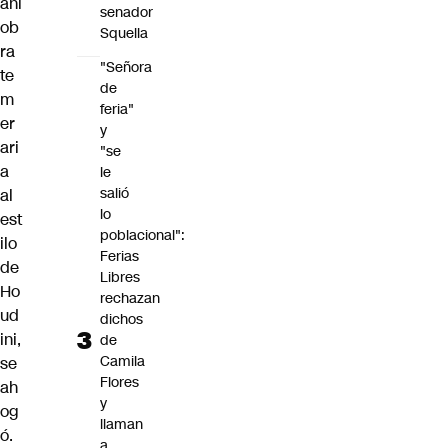
ani
senador
ob
Squella
ra
"Señora
te
de
m
feria"
er
y
ari
"se
a
le
salió
al
lo
est
poblacional":
ilo
Ferias
de
Libres
Ho
rechazan
ud
dichos
ini,
de
Camila
se
Flores
ah
y
og
llaman
ó.
a