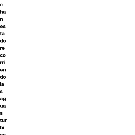
e
ha
n
es
ta
do
re
co
rri
en
do
la
s
ag
ua
s
tur
bi
as