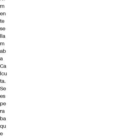
m
en
te
se
lla
m
ab
a
Ca
lcu
ta.
Se
es
pe
ra
ba
qu
e