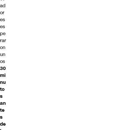
ad
or
es
es
pe
rar
on
un
os
30
mi
nu
to
s
an
te
s
de