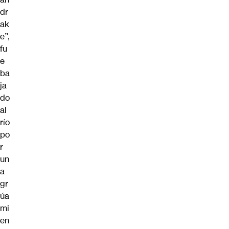
dr
ak
e”,
fu
e
ba
ja
do
al
río
po
r
un
a
gr
úa
mi
en