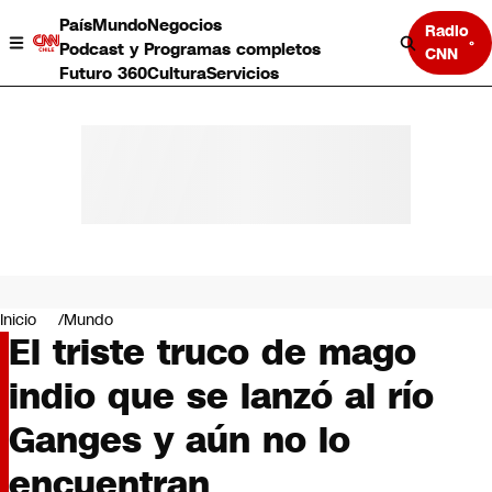
País
Mundo
Negocios
Radio
Podcast y Programas completos
CNN
Futuro 360
Cultura
Servicios
País
Mundo
Negocios
Inicio
Mundo
El triste truco de mago
Deportes
Programas completos
indio que se lanzó al río
Cultura
Servicios
Ganges y aún no lo
Bits
CNN Data
encuentran
CNN tiempo