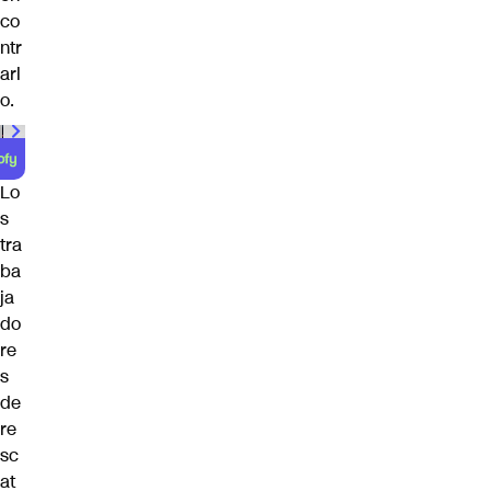
co
ntr
arl
o.
00:00
/
00:59
Lo
s
tra
ba
ja
do
re
s
de
re
sc
at