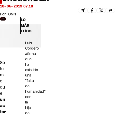
Futuro 360
18- 06- 2019 07:18
Opinión
Por
CNN
LO
MÁS
LEÍDO
Luis
Cordero
afirma
que
Se
ha
te
existido
m
una
e
"falta
de
qu
humanidad"
e
con
un
la
ac
hija
tor
de