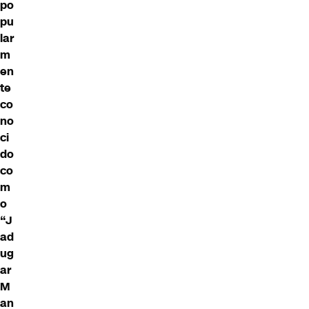
po
pu
lar
m
en
te
co
no
ci
do
co
m
o
“J
ad
ug
ar
M
an