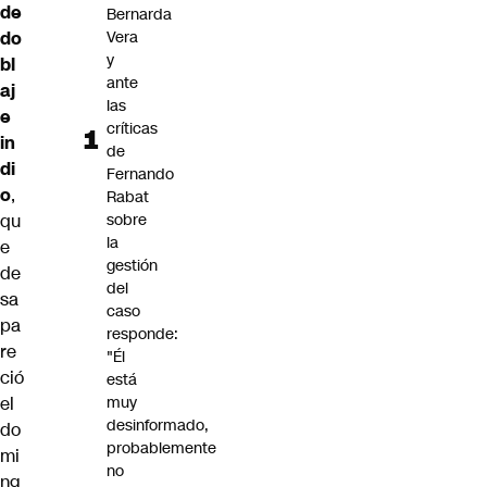
de
Bernarda
do
Vera
y
bl
ante
aj
las
e
críticas
in
de
di
Fernando
o
,
Rabat
qu
sobre
la
e
gestión
de
del
sa
caso
pa
responde:
re
"Él
ció
está
el
muy
desinformado,
do
probablemente
mi
no
ng