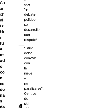
Ch
que
an
"el
ch
debate
político
al
se
La
desarrolle
hir
con
i
respeto"
fu
"Chile
e
debe
at
convivir
ad
con
o
la
co
nieve
n
y
ca
no
paralizarse":
de
Centros
na
de
s
ski
de