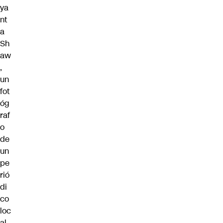
ya
nt
a
Sh
aw
,
un
fot
óg
raf
o
de
un
pe
rió
di
co
loc
al,