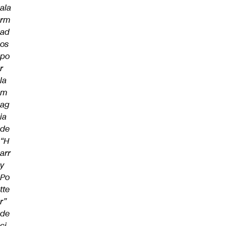
ala
rm
ad
os
po
r
la
m
ag
ia
de
“H
arr
y
Po
tte
r”
de
ci