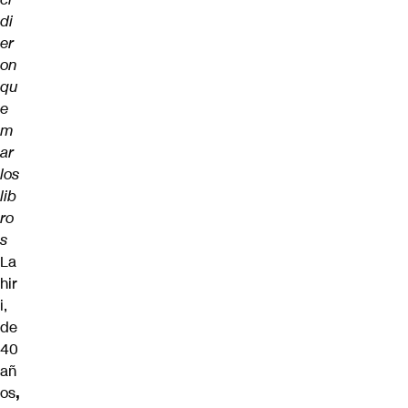
di
er
on
qu
e
m
ar
los
lib
ro
s
La
hir
i,
de
40
añ
os
,