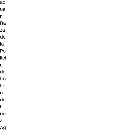
aq
ua
r
Ra
za
de
la
Po
licí
a
de
trá
fic
o
de
l
río
a
Ag