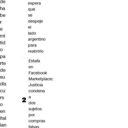
de
espera
ha
que
be
se
despeje
r
el
e
lado
mi
argentino
tid
para
o
reabrirlo
pa
Estafa
rte
en
de
Facebook
su
Marketplace:
dis
Justicia
cu
condena
a
rs
dos
o
sujetos
en
por
ital
compras
ian
falsas