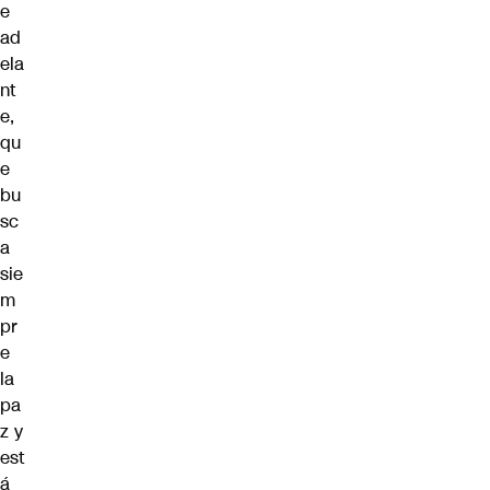
e
ad
ela
nt
e,
qu
e
bu
sc
a
sie
m
pr
e
la
pa
z y
est
á