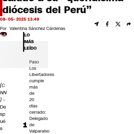
Futuro 360
diócesis del Perú”
Opinión
08- 05- 2025 13:49
Por
Valentina Sánchez Cárdenas
LO
MÁS
LEÍDO
Paso
Los
Libertadores
cumple
(C
más
NN
de
)
–
20
días
De
cerrado:
sp
Delegado
ué
de
s
Valparaíso