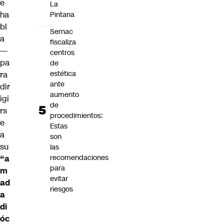
e
La
ha
Pintana
bl
Sernac
a
fiscaliza
—
centros
pa
de
estética
ra
ante
dir
aumento
igi
de
rs
procedimientos:
e
Estas
a
son
su
las
recomendaciones
“a
para
m
evitar
ad
riesgos
a
di
óc