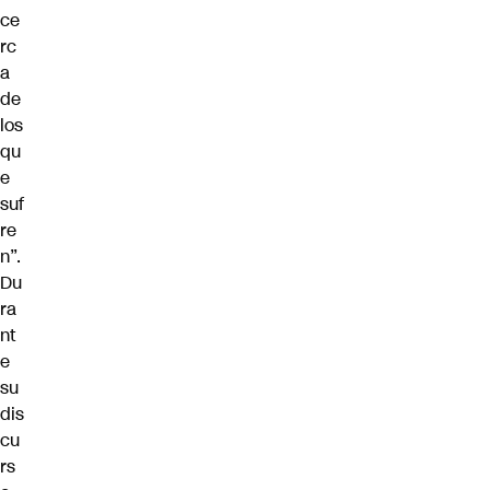
ce
rc
a
de
los
qu
e
suf
re
n”.
Du
ra
nt
e
su
dis
cu
rs