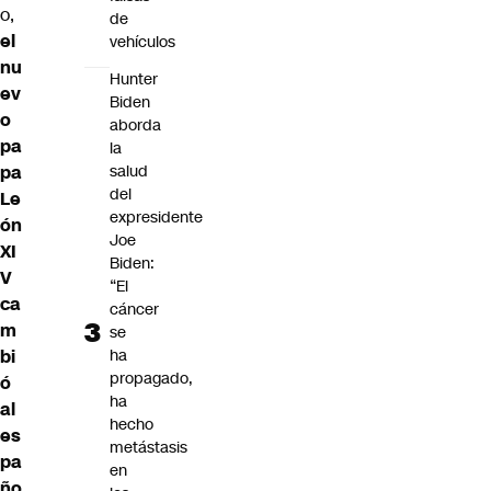
o,
de
el
vehículos
nu
Hunter
ev
Biden
o
aborda
pa
la
salud
pa
del
Le
expresidente
ón
Joe
XI
Biden:
V
“El
ca
cáncer
m
se
ha
bi
propagado,
ó
ha
al
hecho
es
metástasis
pa
en
ño