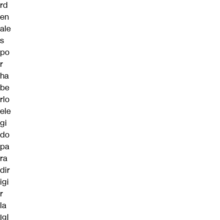
rd
en
ale
s
po
r
ha
be
rlo
ele
gi
do
pa
ra
dir
igi
r
la
Igl