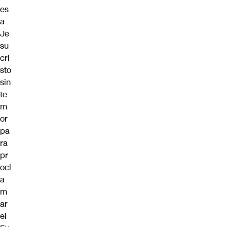
es
a
Je
su
cri
sto
sin
te
m
or
pa
ra
pr
ocl
a
m
ar
el