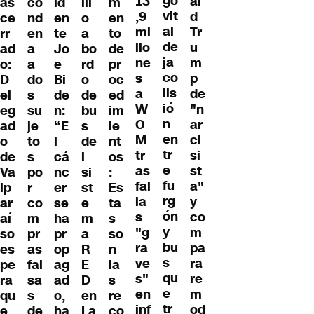
go
13
al
as
id
ill
m
co
vit
,9
d
ce
en
o
en
nd
al
mi
Tr
rr
te
a
to
en
de
llo
u
ad
Jo
bo
de
a
ja
ne
m
o:
e
rd
pr
a
co
s
p
D
Bi
o
oc
do
lis
a
de
el
de
de
ed
s
ió
W
"n
eg
n:
bu
im
su
n
O
ar
ad
“E
s
ie
je
en
M
ci
o
l
de
nt
to
tr
tr
si
de
cá
l
os
s
e
as
st
Va
nc
si
:
po
fu
fal
a"
lp
er
st
Es
r
rg
la
y
ar
se
e
ta
co
ón
s
co
aí
ha
m
s
m
y
"g
m
so
pr
a
so
pr
bu
ra
pa
es
op
R
n
as
s
ve
ra
pe
ag
E
la
fal
qu
s"
re
ra
ad
D
s
sa
e
en
m
qu
o,
en
re
s
tr
inf
od
e
ha
La
co
de