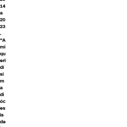
14
a
20
23
.
“A
mi
qu
eri
dí
si
m
a
di
óc
es
is
de