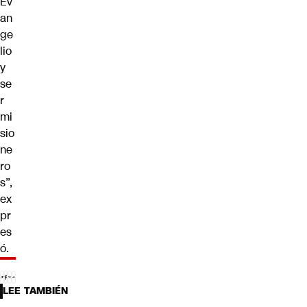
Ev
an
ge
lio
y
se
r
mi
sio
ne
ro
s”,
ex
pr
es
ó.
LEE TAMBIÉN