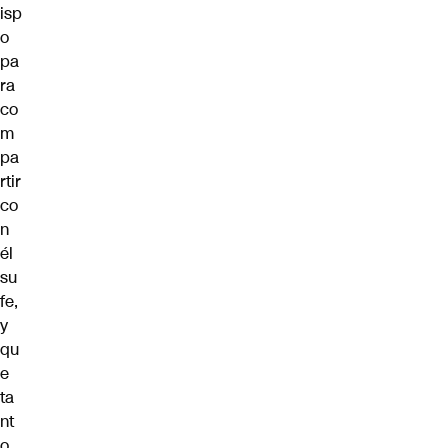
isp
o
pa
ra
co
m
pa
rtir
co
n
él
su
fe,
y
qu
e
ta
nt
o