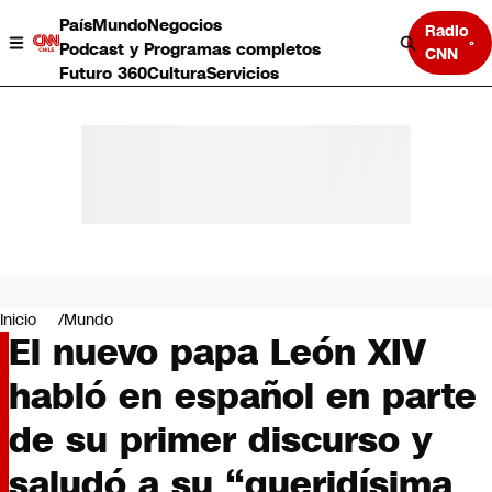
País
Mundo
Negocios
Radio
Podcast y Programas completos
CNN
Futuro 360
Cultura
Servicios
País
Mundo
Negocios
Inicio
Mundo
El nuevo papa León XIV
Deportes
Programas completos
habló en español en parte
Cultura
Servicios
de su primer discurso y
Bits
CNN Data
saludó a su “queridísima
CNN tiempo