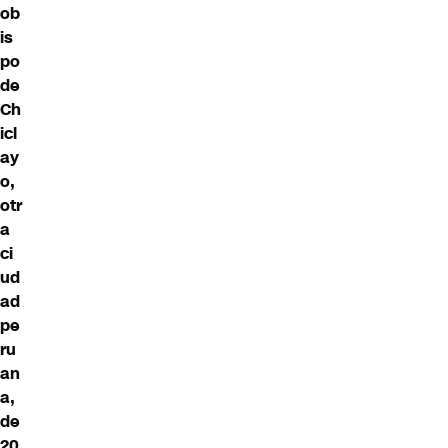
ob
is
po
de
Ch
icl
ay
o,
otr
a
ci
ud
ad
pe
ru
an
a,
de
20