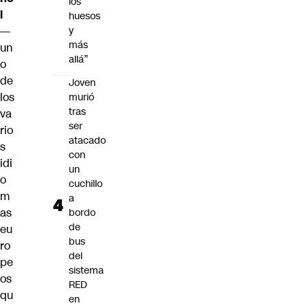
los
l
huesos
y
—
más
un
allá”
o
de
Joven
los
murió
tras
va
ser
rio
atacado
s
con
idi
un
o
cuchillo
m
a
as
bordo
de
eu
bus
ro
del
pe
sistema
os
RED
qu
en