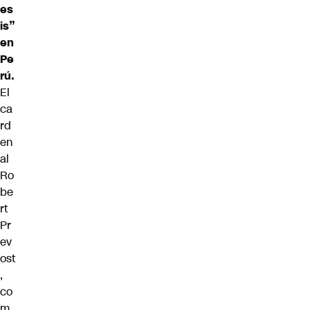
es
is”
en
Pe
rú.
El
ca
rd
en
al
Ro
be
rt
Pr
ev
ost
,
co
m