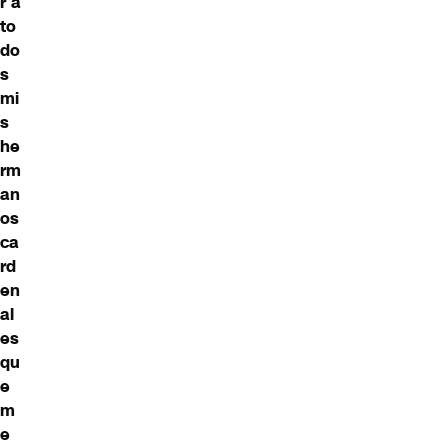
r a
to
do
s
mi
s
he
rm
an
os
ca
rd
en
al
es
qu
e
m
e