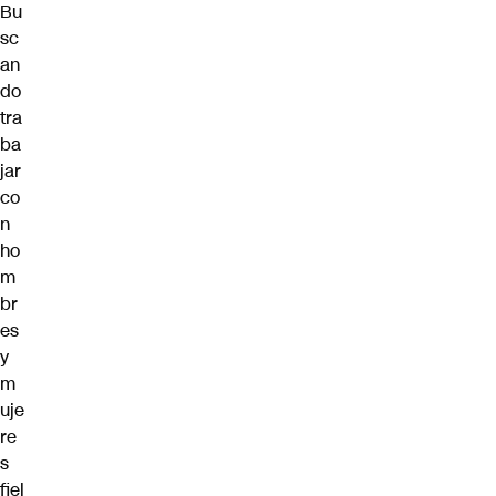
Bu
sc
an
do
tra
ba
jar
co
n
ho
m
br
es
y
m
uje
re
s
fiel