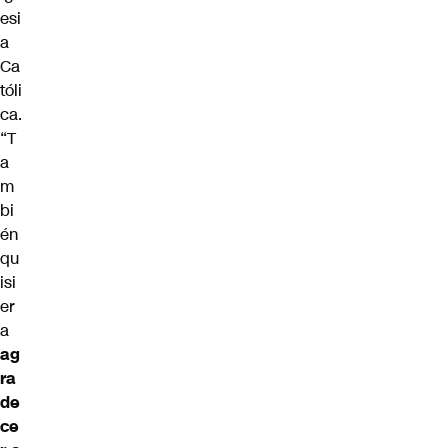
esi
a
Ca
tóli
ca.
“T
a
m
bi
én
qu
isi
er
a
ag
ra
de
ce