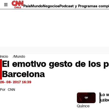
País
Mundo
Negocios
Podcast y Programas comp
País
Mundo
Inicio
Mundo
Negocios
El emotivo gesto de los 
Deportes
Barcelona
Programas completos
Cultura
Servicios
26- 08- 2017 16:39
Bits
Por
CNN
CNN Data
LO 
CNN tiempo
LEÍD
Futuro 360
Quince
Opinión