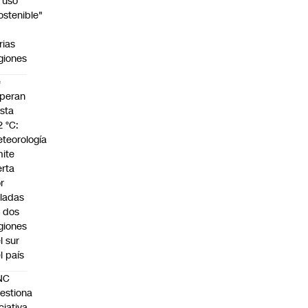
 uso
ostenible"
n
rias
giones
e
peran
sta
2 °C:
teorología
ite
erta
r
ladas
 dos
giones
l sur
l país
NC
estiona
iciativa