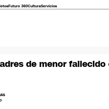
letos
Futuro 360
Cultura
Servicios
padres de menor fallecido
MÁS
O