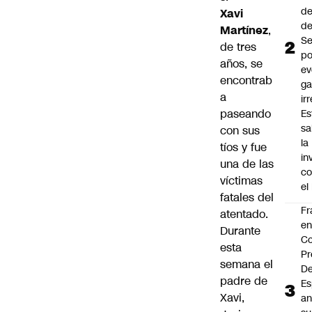
de
Xavi
de
Martínez
,
Se
de tres
po
años, se
ev
encontrab
ga
a
ir
paseando
Es
sa
con sus
la
tíos y fue
in
una de las
co
víctimas
el
fatales del
Fr
atentado.
e
Durante
Co
esta
Pr
semana el
De
padre de
Es
Xavi,
an