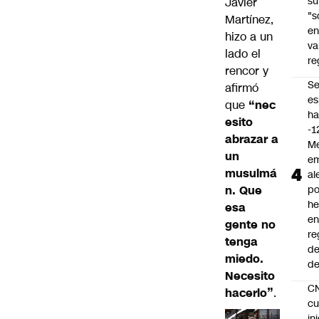
su
Javier
"s
Martínez,
e
hizo a un
va
lado el
re
rencor y
S
afirmó
es
que
“nec
ha
esito
-1
abrazar a
Me
un
em
musulmá
al
n. Que
po
he
esa
en
gente no
re
tenga
de
miedo.
de
Necesito
C
hacerlo”
.
cu
in