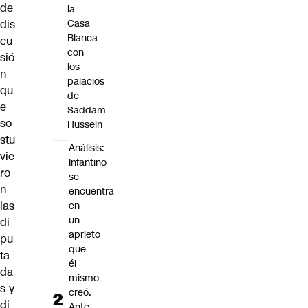
de
la
dis
Casa
Blanca
cu
con
sió
los
n
palacios
qu
de
e
Saddam
so
Hussein
stu
Análisis:
vie
Infantino
ro
se
n
encuentra
las
en
un
di
aprieto
pu
que
ta
él
da
mismo
s y
creó.
di
Ante