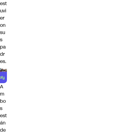
est
uvi
er
on
su
s
pa
dr
es.
A
m
bo
s
est
án
de