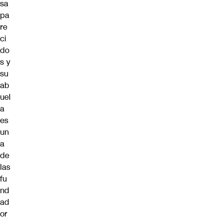
sa
pa
re
ci
do
s y
su
ab
uel
a
es
un
a
de
las
fu
nd
ad
or