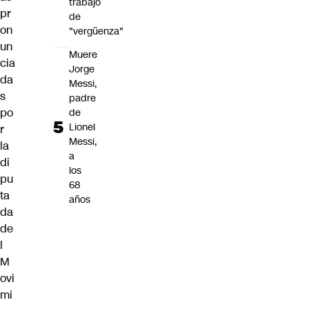
trabajo
pr
de
on
"vergüenza"
un
Muere
cia
Jorge
da
Messi,
s
padre
po
de
Lionel
r
Messi,
la
a
di
los
pu
68
ta
años
da
de
l
M
ovi
mi