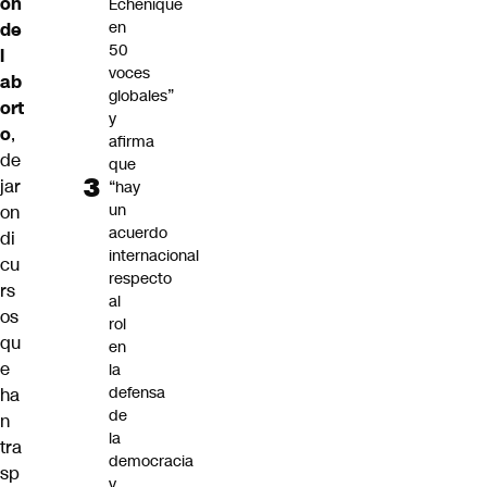
ón
Echenique
en
de
50
l
voces
ab
globales”
ort
y
o
,
afirma
de
que
jar
“hay
un
on
acuerdo
di
internacional
cu
respecto
rs
al
os
rol
qu
en
e
la
defensa
ha
de
n
la
tra
democracia
sp
y