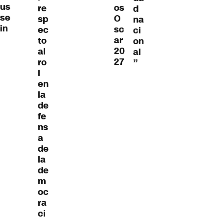
us
os
re
d
se
O
sp
na
in
sc
ec
ci
ar
to
on
20
al
al
27
ro
”
l
en
la
de
fe
ns
a
de
la
de
m
oc
ra
ci