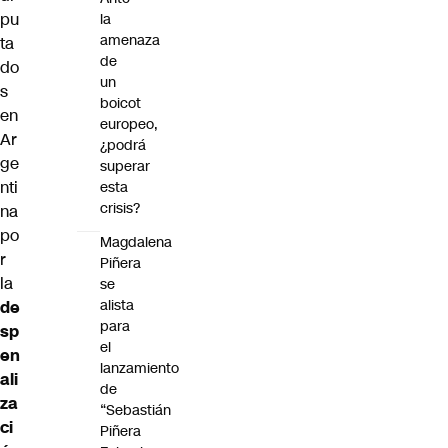
pu
la
amenaza
ta
de
do
un
s
boicot
en
europeo,
Ar
¿podrá
ge
superar
nti
esta
crisis?
na
po
Magdalena
r
Piñera
la
se
alista
de
para
sp
el
en
lanzamiento
ali
de
za
“Sebastián
ci
Piñera