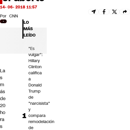
Futuro 360
14- 06- 2018 11:57
Opinión
Por
CNN
LO
MÁS
LEÍDO
"Es
vulgar":
Hillary
Clinton
La
califica
s
a
m
Donald
ás
Trump
de
de
"narcisista"
20
y
ho
compara
ra
remodelación
s
de