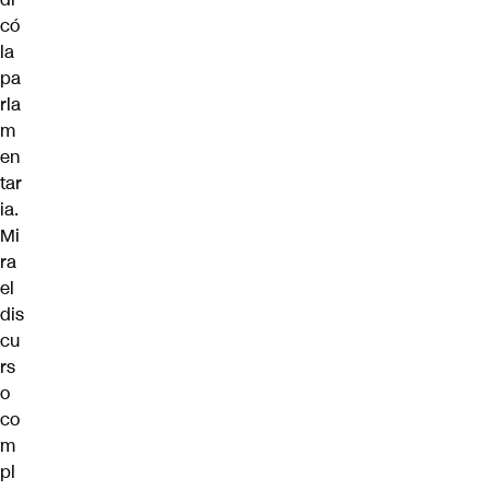
có
la
pa
rla
m
en
tar
ia.
Mi
ra
el
dis
cu
rs
o
co
m
pl