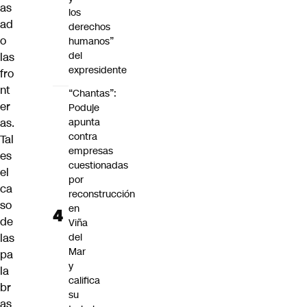
as
los
ad
derechos
o
humanos”
del
las
expresidente
fro
nt
“Chantas”:
er
Poduje
as.
apunta
contra
Tal
empresas
es
cuestionadas
el
por
ca
reconstrucción
so
en
de
Viña
las
del
Mar
pa
y
la
califica
br
su
as