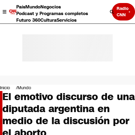
País
Mundo
Negocios
Radio
Podcast y Programas completos
CNN
Futuro 360
Cultura
Servicios
País
Mundo
Negocios
Inicio
Mundo
El emotivo discurso de una
Deportes
Programas completos
diputada argentina en
Cultura
Servicios
medio de la discusión por
Bits
CNN Data
el aborto
CNN tiempo