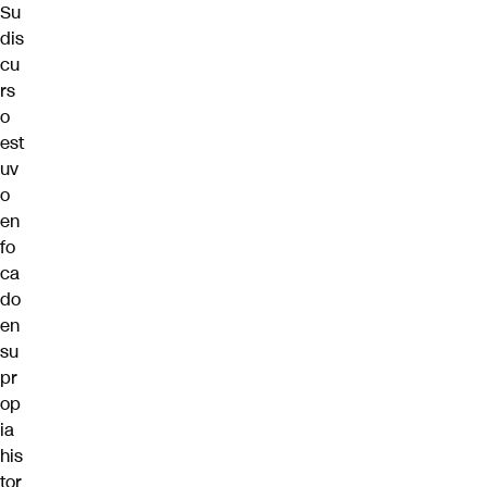
Su
dis
cu
rs
o
est
uv
o
en
fo
ca
do
en
su
pr
op
ia
his
tor