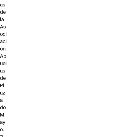
as
de
la
As
oci
aci
ón
Ab
uel
as
de
Pl
az
a
de
M
ay
o.
“L