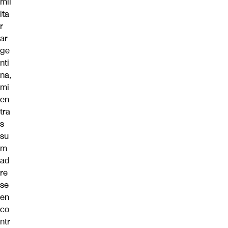
mil
ita
r
ar
ge
nti
na,
mi
en
tra
s
su
m
ad
re
se
en
co
ntr