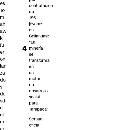
es
contratación
To
de
m
196
ah
jóvenes
en
aw
Collahuasi:
k
"La
fu
minería
er
se
on
transforma
lan
en
za
un
motor
do
de
s
desarrollo
de
social
sd
para
e
Tarapacá"
el
Sernac
m
oficia
ar