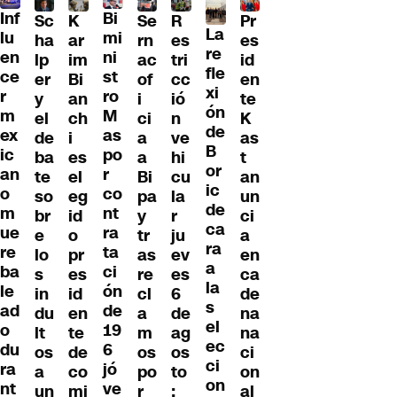
Inf
Bi
Sc
K
Se
Pr
R
La
lu
mi
ha
ar
rn
es
es
re
en
ni
lp
im
ac
id
tri
fle
ce
st
er
Bi
of
en
cc
xi
r
ro
y
an
i
te
ió
ón
m
M
el
ch
ci
K
n
de
ex
as
de
i
a
as
ve
B
ic
po
ba
es
a
t
hi
or
an
r
te
el
Bi
an
cu
ic
o
co
so
eg
pa
un
la
de
m
nt
br
id
y
ci
r
ca
ue
ra
e
o
tr
a
ju
ra
re
ta
lo
pr
as
en
ev
a
ba
ci
s
es
re
ca
es
la
le
ón
in
id
cl
de
6
s
ad
de
du
en
a
na
de
el
o
19
lt
te
m
na
ag
ec
du
6
os
de
os
ci
os
ci
ra
jó
a
co
po
on
to
on
nt
ve
un
mi
r
al
: