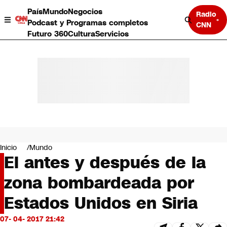
País
Mundo
Negocios
Radio
Podcast y Programas completos
CNN
Futuro 360
Cultura
Servicios
País
Mundo
Negocios
Inicio
Mundo
El antes y después de la
Deportes
Programas completos
zona bombardeada por
Cultura
Servicios
Estados Unidos en Siria
Bits
CNN Data
07- 04- 2017 21:42
CNN tiempo