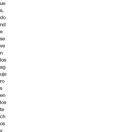
ue
s,
do
nd
e
se
ve
n
los
ag
uje
ro
s
en
los
te
ch
os
y