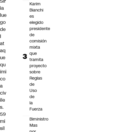
Sir
Karim
ia
Bianchi
lue
es
go
elegido
presidente
de
de
l
comisión
at
mixta
aq
que
ue
tramita
qu
proyecto
ími
sobre
Reglas
co
de
a
Uso
civ
de
ile
la
s.
Fuerza
59
Biministro
mi
Mas
síl
por