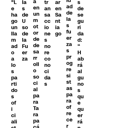
id
a
"L
la
tr
s
ar
ad
en
e
s
an
de
en
de
un
ha
de
sa
se
Sa
la
m
go
U
cc
gu
nt
s
ot
un
so
io
ri
ia
fu
or
lla
de
ne
da
go
er
de
m
la
s
d:
za
de
ad
Fu
no
“
s
sa
o
er
re
H
pr
rr
a
za
co
ab
og
oll
lo
no
rá
re
o
s
ci
al
si
so
pa
da
gu
st
ci
rti
s
no
as
al
do
s
pa
pa
s
qu
ra
ra
of
e
of
Ta
i
qu
re
ra
ci
er
ce
pa
ali
rá
r
cá
st
n