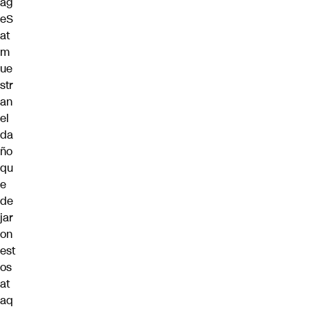
ag
eS
at
m
ue
str
an
el
da
ño
qu
e
de
jar
on
est
os
at
aq