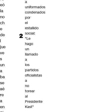
a
eó
uniformados
la
condenados
no
por
ch
el
estallido
e
social:
de
"Le
l
hago
jue
un
ve
llamado
s
a
un
los
partidos
a
oficialistas
ba
a
se
no
aé
torear
re
al
a
Presidente
en
Kast"