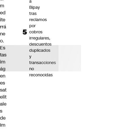
a
m
Bipay
ed
tras
ite
reclamos
por
rrá
cobros
ne
irregulares,
o.
descuentos
Es
duplicados
tas
y
im
transacciones
ág
no
reconocidas
en
es
sat
elit
ale
s
de
Im