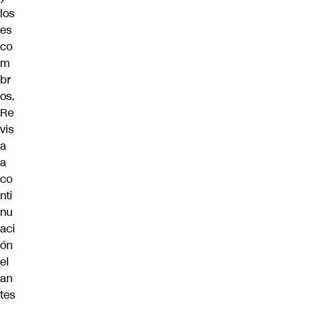
los
es
co
m
br
os.
Re
vis
a
a
co
nti
nu
aci
ón
el
an
tes