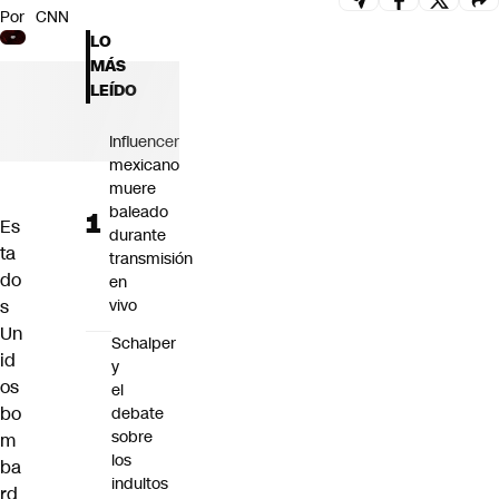
Por
CNN
Futuro 360
LO
Opinión
MÁS
LEÍDO
Influencer
mexicano
muere
baleado
Es
durante
ta
transmisión
do
en
s
vivo
Un
Schalper
id
y
os
el
bo
debate
sobre
m
los
ba
indultos
rd