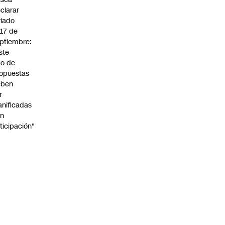
clarar
riado
 17 de
ptiembre:
ste
po de
opuestas
eben
r
anificadas
on
ticipación"