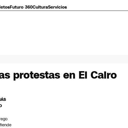
letos
Futuro 360
Cultura
Servicios
as protestas en El Cairo
MÁS
O
rego
fiende