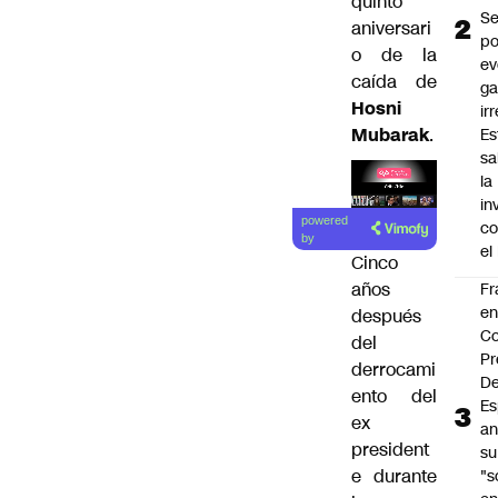
quinto
Se
aniversari
po
o de la
ev
caída de
ga
Hosni
ir
Mubarak
.
Es
sa
la
in
Lea el
powered
co
artículo
by
el
Cinco
años
Fr
e
después
Co
del
Pr
derrocami
De
ento del
Es
ex
an
president
su
e durante
"s