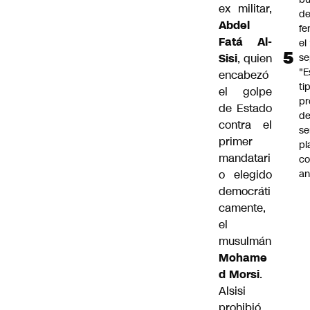
ex militar,
de
Abdel
fe
Fatá Al-
el
se
Sisi
, quien
"E
encabezó
ti
el golpe
pr
de Estado
d
contra el
se
primer
pl
mandatari
c
an
o elegido
democráti
camente,
el
musulmán
Mohame
d Morsi
.
Alsisi
prohibió