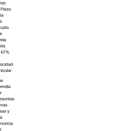
ras
 Plaza
lia
as
tudio
e
vela
ída
 67%
locidad
hicular
na
erella
r
esuntas
rmas
lsas y
na
nuncia
l