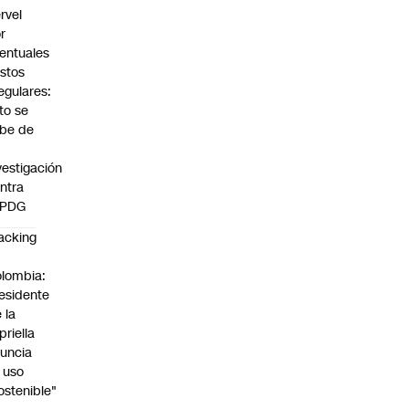
rvel
r
entuales
stos
regulares:
to se
be de
vestigación
ntra
 PDG
acking
n
lombia:
esidente
 la
priella
uncia
 uso
ostenible"