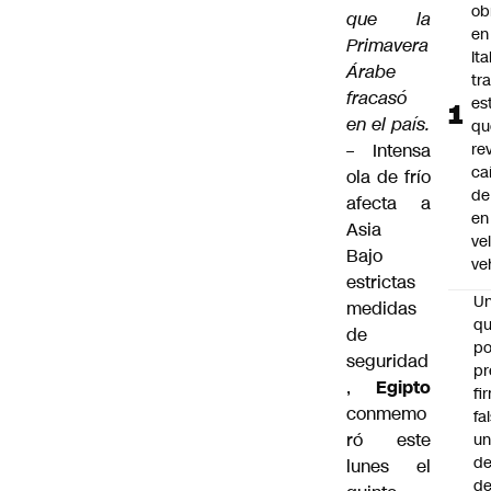
ob
que la
en
Primavera
Ita
Árabe
tr
fracasó
es
en el país.
qu
–
Intensa
re
ca
ola de frío
de
afecta a
en
Asia
ve
Bajo
ve
estrictas
U
medidas
qu
de
po
seguridad
pr
,
Egipto
fi
conmemo
fa
ró este
u
de
lunes el
de