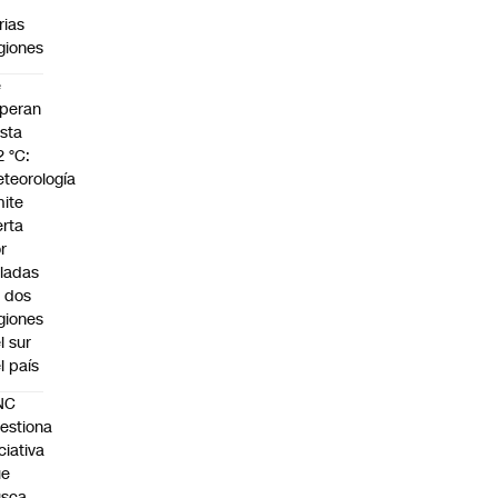
n
rias
giones
e
peran
sta
2 °C:
teorología
ite
erta
r
ladas
 dos
giones
l sur
l país
NC
estiona
iciativa
ue
usca