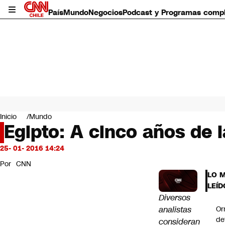
País
Mundo
Negocios
Podcast y Programas comp
País
Mundo
Inicio
Mundo
Negocios
Egipto: A cinco años de l
Deportes
Programas completos
25- 01- 2016 14:24
Cultura
Por
CNN
Servicios
LO 
Bits
LEÍD
CNN Data
Diversos
CNN tiempo
analistas
Or
Futuro 360
de
consideran
Opinión