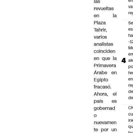
e
las
va
revueltas
re
en la
Plaza
S
es
Tahrir,
ha
varios
-1
analistas
Me
coinciden
em
en que la
al
Primavera
po
Árabe en
he
en
Egipto
re
fracasó.
de
Ahora, el
de
país es
C
gobernad
cu
o
in
nuevamen
q
te por un
b