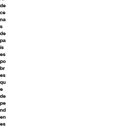
de
ce
na
s
de
pa
ís
es
po
br
es
qu
e
de
pe
nd
en
es