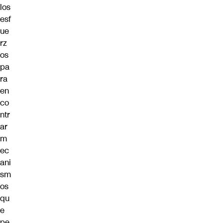
los
esf
ue
rz
os
pa
ra
en
co
ntr
ar
m
ec
ani
sm
os
qu
e
pe