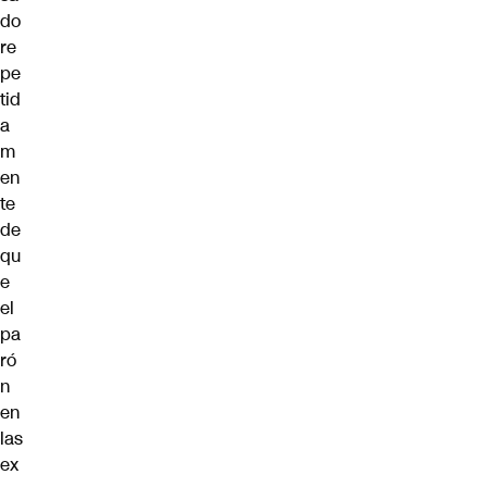
do
re
pe
tid
a
m
en
te
de
qu
e
el
pa
ró
n
en
las
ex