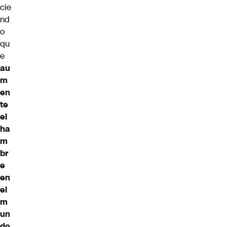
cie
nd
o
qu
e
au
m
en
te
el
ha
m
br
e
en
el
m
un
do