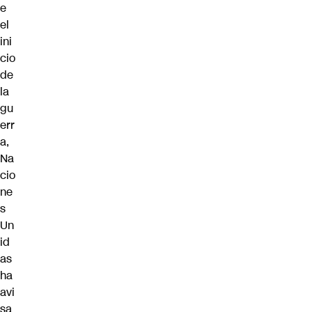
e
el
ini
cio
de
la
gu
err
a,
Na
cio
ne
s
Un
id
as
ha
avi
sa