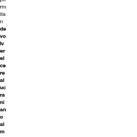
rm
ita
n
de
vo
lv
er
el
ce
re
al
uc
ra
ni
an
o
al
m