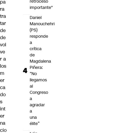
retroceso
pa
importante"
ra
tra
Daniel
tar
Manouchehri
(PS)
de
responde
de
a
vol
crítica
ve
de
r a
Magdalena
los
Piñera:
m
“No
llegamos
er
al
ca
Congreso
do
a
s
agradar
int
a
er
una
na
élite”
cio