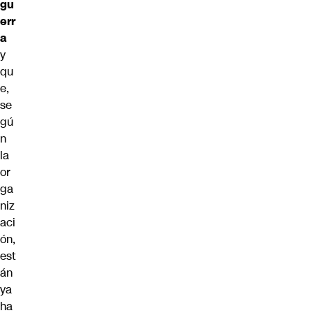
gu
err
a
y
qu
e,
se
gú
n
la
or
ga
niz
aci
ón,
est
án
ya
ha