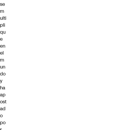
se
m
ulti
pli
qu
e
en
el
m
un
do
y
ha
ap
ost
ad
o
po
r