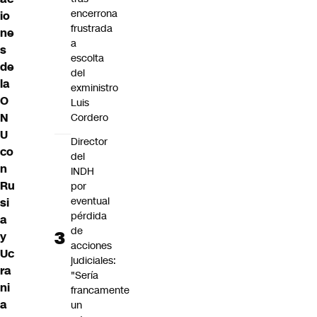
encerrona
io
frustrada
ne
a
s
escolta
de
del
la
exministro
O
Luis
N
Cordero
U
Director
co
del
n
INDH
Ru
por
eventual
si
pérdida
a
de
y
acciones
Uc
judiciales:
ra
"Sería
ni
francamente
a
un