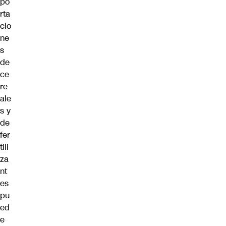
po
rta
cio
ne
s
de
ce
re
ale
s y
de
fer
tili
za
nt
es
pu
ed
e