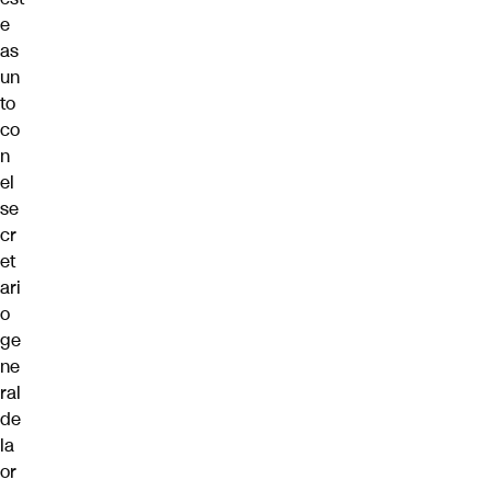
e
as
un
to
co
n
el
se
cr
et
ari
o
ge
ne
ral
de
la
or