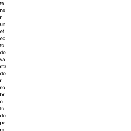
te
ne
r
un
ef
ec
to
de
va
sta
do
r,
so
br
e
to
do
pa
ra