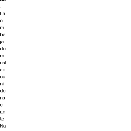
.
La
e
m
ba
ja
do
ra
est
ad
ou
ni
de
ns
e
an
te
Na