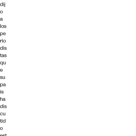
dij
o
a
los
pe
rio
dis
tas
qu
e
su
pa
ís
ha
dis
cu
tid
o
est