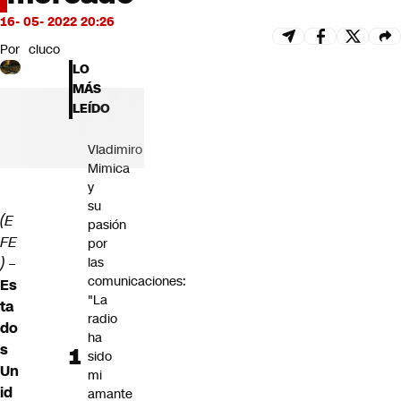
Futuro 360
16- 05- 2022 20:26
Opinión
Por
cluco
LO
MÁS
LEÍDO
Vladimiro
Mimica
y
su
(E
pasión
FE
por
las
) –
comunicaciones:
Es
"La
ta
radio
do
ha
s
sido
Un
mi
id
amante