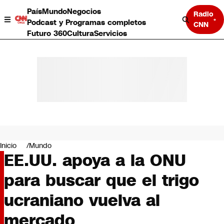
País
Mundo
Negocios
Radio
Podcast y Programas completos
CNN
Futuro 360
Cultura
Servicios
País
Mundo
Negocios
Inicio
Mundo
EE.UU. apoya a la ONU
Deportes
Programas completos
para buscar que el trigo
Cultura
Servicios
ucraniano vuelva al
Bits
CNN Data
mercado
CNN tiempo