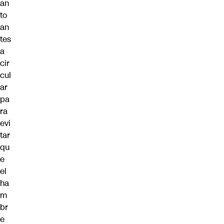
an
to
an
tes
a
cir
cul
ar
pa
ra
evi
tar
qu
e
el
ha
m
br
e