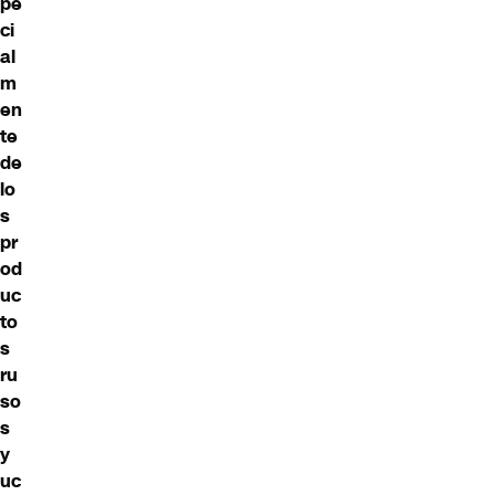
pe
ci
al
m
en
te
de
lo
s
pr
od
uc
to
s
ru
so
s
y
uc