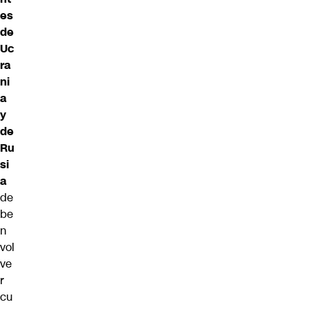
es
de
Uc
ra
ni
a
y
de
Ru
si
a
de
be
n
vol
ve
r
cu