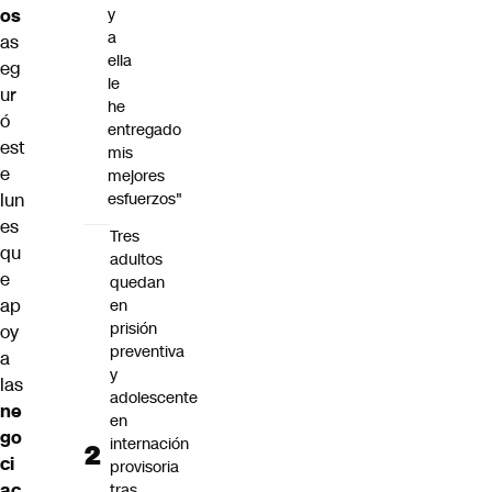
y
os
a
as
ella
eg
le
ur
he
ó
entregado
est
mis
e
mejores
esfuerzos"
lun
es
Tres
qu
adultos
e
quedan
ap
en
prisión
oy
preventiva
a
y
las
adolescente
ne
en
go
internación
ci
provisoria
ac
tras