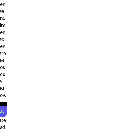
en
te
nd
imi
en
to
en
tre
M
os
cú
y
Ki
ev.
De
sd