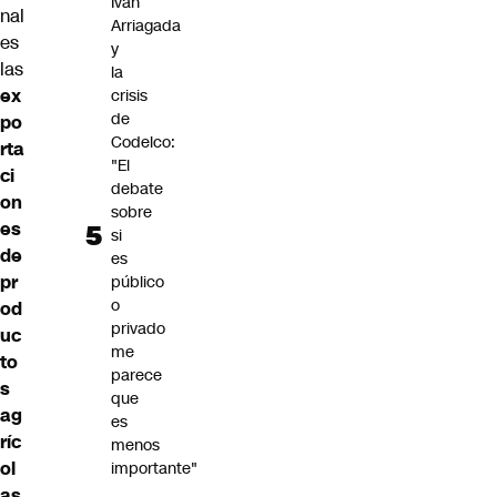
Iván
nal
Arriagada
es
y
las
la
ex
crisis
de
po
Codelco:
rta
"El
ci
debate
on
sobre
es
si
de
es
pr
público
o
od
privado
uc
me
to
parece
s
que
ag
es
ríc
menos
ol
importante"
as