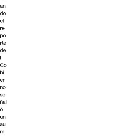
an
do
el
re
po
rte
de
l
Go
bi
er
no
se
ñal
ó
un
au
m