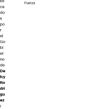
bli
Fuerza
ca
do
s
po
r
el
Go
bi
er
no
de
De
lcy
Ro
drí
gu
ez
: