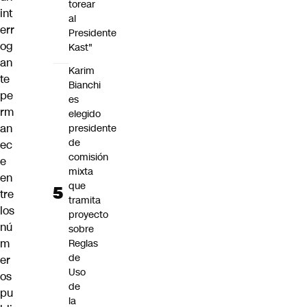
torear
int
al
err
Presidente
og
Kast"
an
Karim
te
Bianchi
pe
es
rm
elegido
an
presidente
de
ec
comisión
e
mixta
en
que
tre
tramita
los
proyecto
nú
sobre
m
Reglas
de
er
Uso
os
de
pu
la