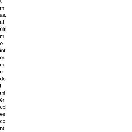
ti
m
as.
El
últi
m
o
inf
or
m
e
de
l
mi
ér
col
es
co
nt