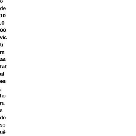
o
de
10
.0
00
víc
ti
m
as
fat
al
es
,
ho
ra
s
de
sp
ué