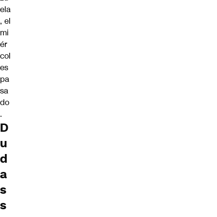
ela
, el
mi
ér
col
es
pa
sa
do
.
D
u
d
a
s
s