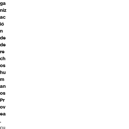
ga
niz
ac
ió
n
de
de
re
ch
os
hu
m
an
os
Pr
ov
ea
,
cu