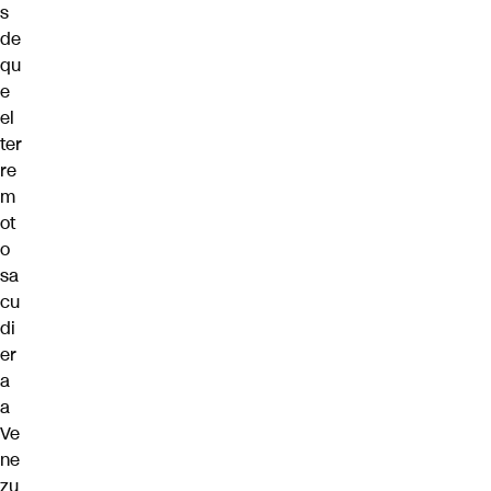
s
de
qu
e
el
ter
re
m
ot
o
sa
cu
di
er
a
a
Ve
ne
zu