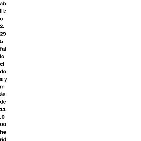
ab
iliz
ó
2.
29
5
fal
le
ci
do
s
y
m
ás
de
11
.0
00
he
rid