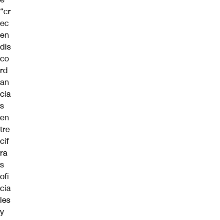
“cr
ec
en
dis
co
rd
an
cia
s
en
tre
cif
ra
s
ofi
cia
les
y