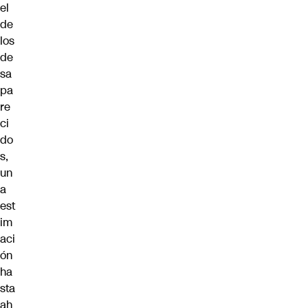
el
de
los
de
sa
pa
re
ci
do
s,
un
a
est
im
aci
ón
ha
sta
ah