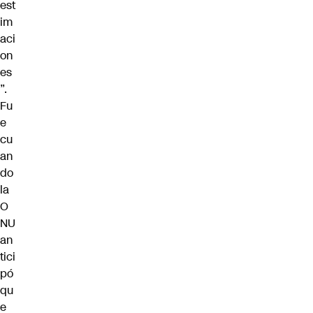
est
im
aci
on
es
”.
Fu
e
cu
an
do
la
O
NU
an
tici
pó
qu
e