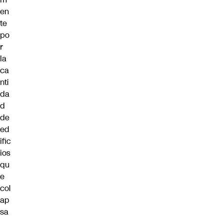
en
te
po
r
la
ca
nti
da
d
de
ed
ific
ios
qu
e
col
ap
sa