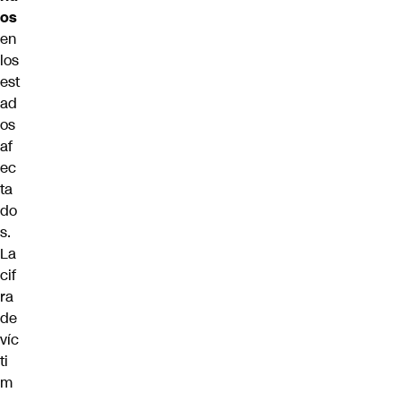
os
en
los
est
ad
os
af
ec
ta
do
s.
La
cif
ra
de
víc
ti
m