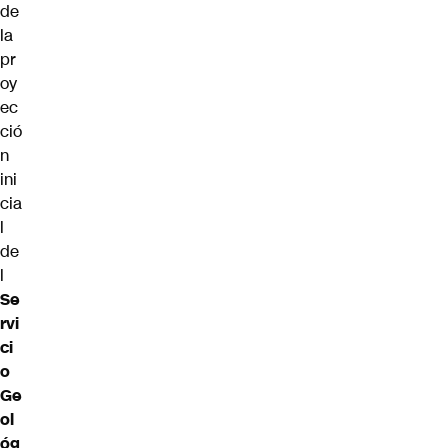
de
la
pr
oy
ec
ció
n
ini
cia
l
de
l
Se
rvi
ci
o
Ge
ol
óg