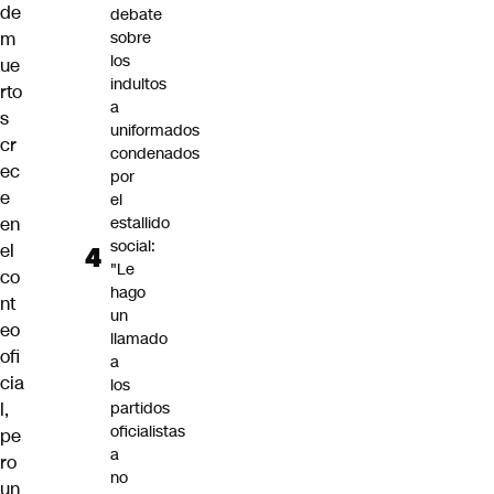
de
debate
m
sobre
los
ue
indultos
rto
a
s
uniformados
cr
condenados
ec
por
e
el
en
estallido
social:
el
"Le
co
hago
nt
un
eo
llamado
ofi
a
cia
los
l,
partidos
oficialistas
pe
a
ro
no
un