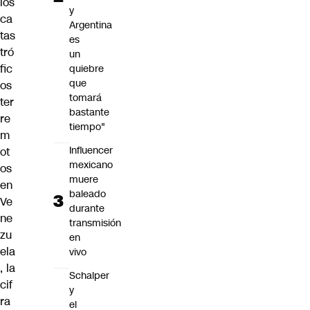
los
y
ca
Argentina
tas
es
tró
un
fic
quiebre
que
os
tomará
ter
bastante
re
tiempo"
m
Influencer
ot
mexicano
os
muere
en
baleado
Ve
durante
ne
transmisión
zu
en
ela
vivo
, la
Schalper
cif
y
ra
el