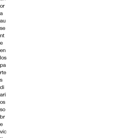
or
a
au
se
nt
e
en
los
pa
rte
s
di
ari
os
so
br
e
víc