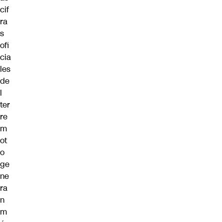
cif
ra
s
ofi
cia
les
de
l
ter
re
m
ot
o
ge
ne
ra
n
m