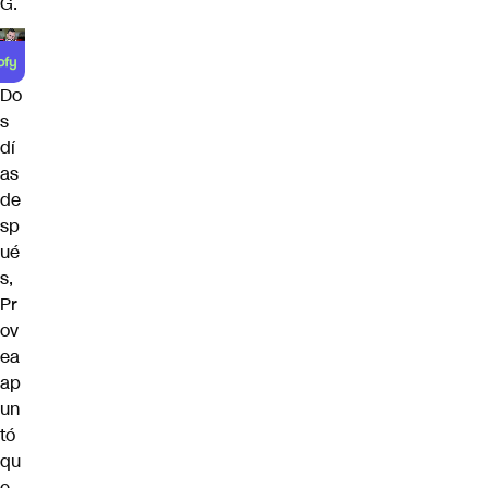
G.
Do
s
dí
as
de
sp
ué
s,
Pr
ov
ea
ap
un
tó
qu
e