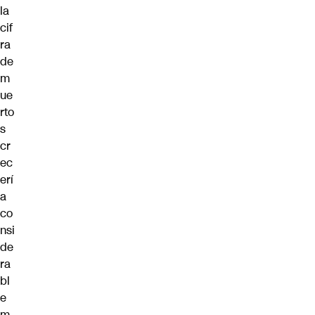
la
cif
ra
de
m
ue
rto
s
cr
ec
erí
a
co
nsi
de
ra
bl
e
m