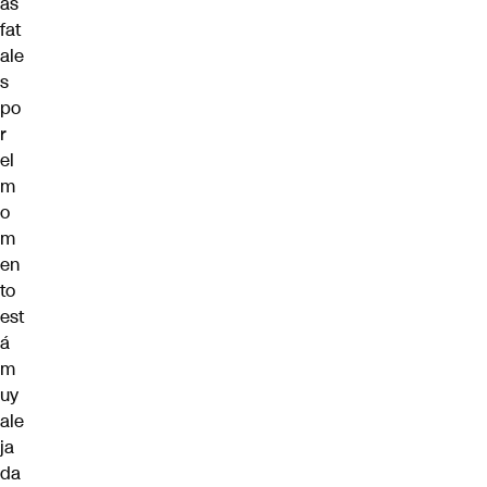
as
fat
ale
s
po
r
el
m
o
m
en
to
est
á
m
uy
ale
ja
da