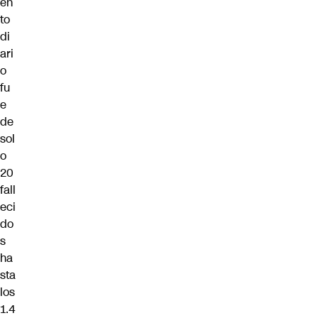
en
to
di
ari
o
fu
e
de
sol
o
20
fall
eci
do
s
ha
sta
los
1.4