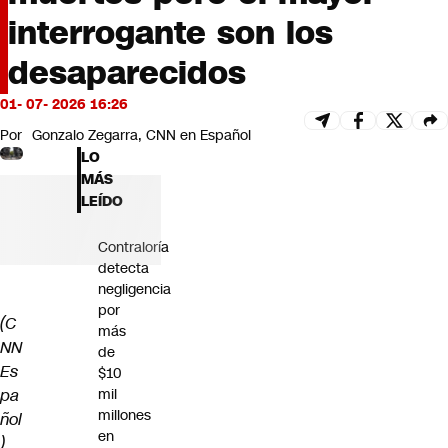
Futuro 360
interrogante son los
Opinión
desaparecidos
01- 07- 2026 16:26
Por
Gonzalo Zegarra, CNN en Español
LO
MÁS
LEÍDO
Contraloría
detecta
negligencia
por
(C
más
NN
de
Es
$10
pa
mil
millones
ñol
en
)