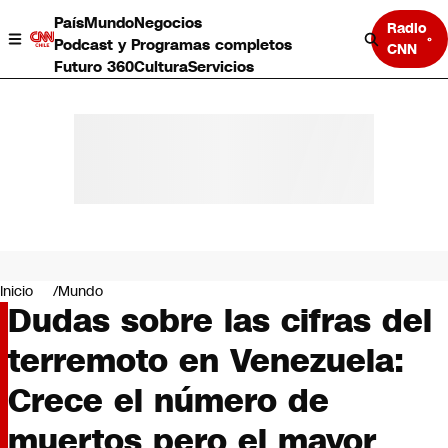
País
Mundo
Negocios
Radio
Podcast y Programas completos
CNN
Futuro 360
Cultura
Servicios
País
Mundo
Negocios
Inicio
Mundo
Dudas sobre las cifras del
Deportes
Programas completos
terremoto en Venezuela:
Cultura
Servicios
Crece el número de
Bits
CNN Data
muertos pero el mayor
CNN tiempo