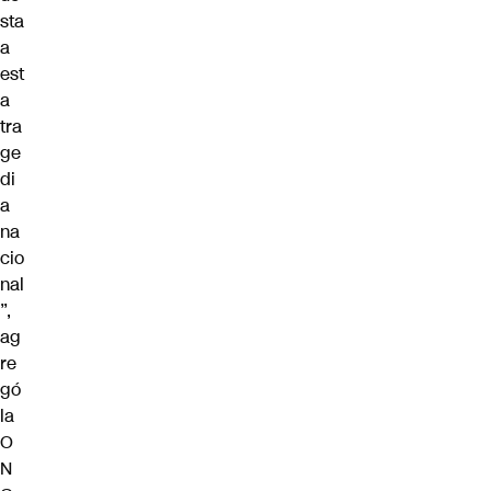
sta
a
est
a
tra
ge
di
a
na
cio
nal
”,
ag
re
gó
la
O
N