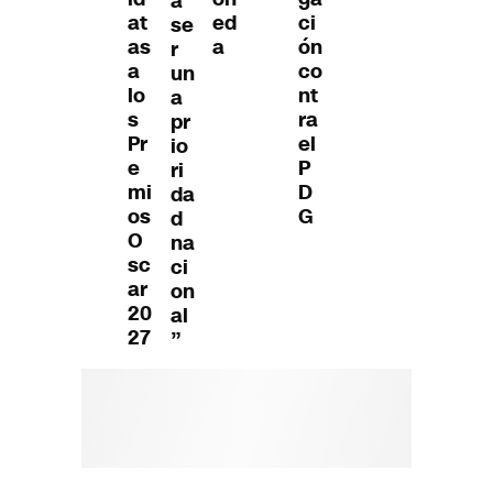
a
at
ed
ci
se
as
a
ón
r
a
co
un
lo
nt
a
s
ra
pr
Pr
el
io
e
P
ri
mi
D
da
os
G
d
O
na
sc
ci
ar
on
20
al
27
”