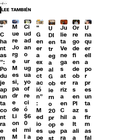
LEE TAMBIÉN
M
Ci
“
Ju
Or
U
“
U
ue
ud
G
lie
re
na
C
DI
re
ad
en
ta
go
qu
ha
en
Jo
an
er
Ve
de
er
nt
tr
rg
o
a
ne
fi
ell
as
eg
e
ur
ex
ga
en
a
”:
a
M
ug
pe
s
de
po
Po
al
es
ua
ct
at
ob
r
du
G
si,
yo
ac
er
ra
pr
je
ob
pa
of
ió
riz
s
es
ap
ie
dr
re
n”
a
en
un
un
rn
e
ci
:
en
Pl
ta
ta
o
de
ó
M
C
az
s
co
20
Li
$6
ed
hil
a
fir
nt
pr
on
0
io
e
It
m
ra
op
el
mi
es
pa
ali
as
e
ue
M
l a
pe
ra
a
fal
m
st