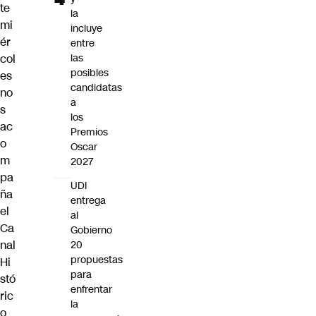
te
la
mi
incluye
ér
entre
col
las
posibles
es
candidatas
no
a
s
los
ac
Premios
o
Oscar
m
2027
pa
UDI
ña
entrega
el
al
Ca
Gobierno
nal
20
propuestas
Hi
para
stó
enfrentar
ric
la
o