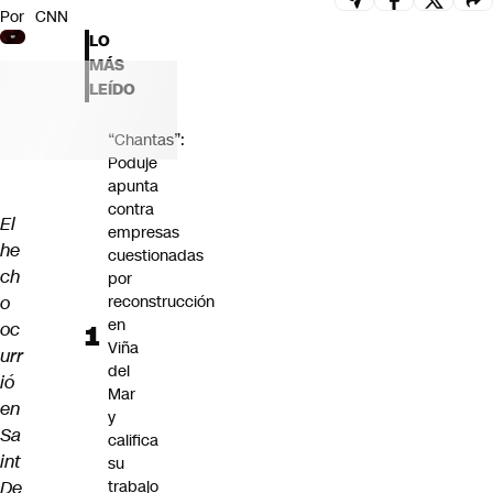
Por
CNN
Futuro 360
LO
Opinión
MÁS
LEÍDO
“Chantas”:
Poduje
apunta
contra
El
empresas
he
cuestionadas
ch
por
o
reconstrucción
en
oc
Viña
urr
del
ió
Mar
en
y
Sa
califica
int
su
De
trabajo