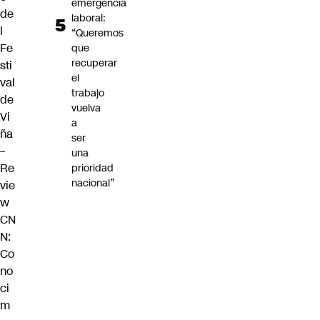
emergencia
de
laboral:
l
“Queremos
Fe
que
recuperar
sti
el
val
trabajo
de
vuelva
Vi
a
ña
ser
–
una
Re
prioridad
nacional”
vie
w
CN
N:
Co
no
ci
m