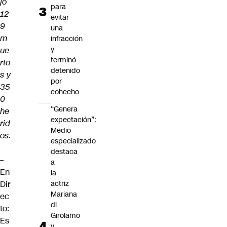
jó
para
12
evitar
9
una
m
infracción
y
ue
terminó
rto
detenido
s y
por
35
cohecho
0
“Genera
he
expectación”:
rid
Medio
os.
especializado
destaca
–
a
En
la
Dir
actriz
Mariana
ec
di
to:
Girolamo
Es
y