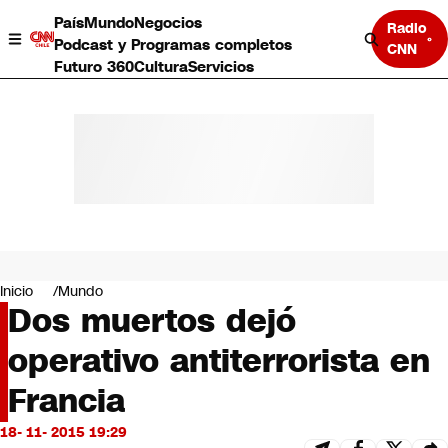
País
Mundo
Negocios
Radio
Podcast y Programas completos
CNN
Futuro 360
Cultura
Servicios
País
Mundo
Negocios
Inicio
Mundo
Dos muertos dejó
Deportes
Programas completos
operativo antiterrorista en
Cultura
Servicios
Francia
Bits
CNN Data
18- 11- 2015 19:29
CNN tiempo