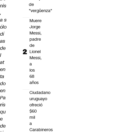
de
nis
"vergüenza"
,
a s
Muere
ólo
Jorge
Messi,
dí
padre
as
de
de
Lionel
l
Messi,
at
a
en
los
ta
68
años
do
en
Ciudadano
Pa
uruguayo
rís
ofreció
$60
qu
mil
e
a
de
Carabineros