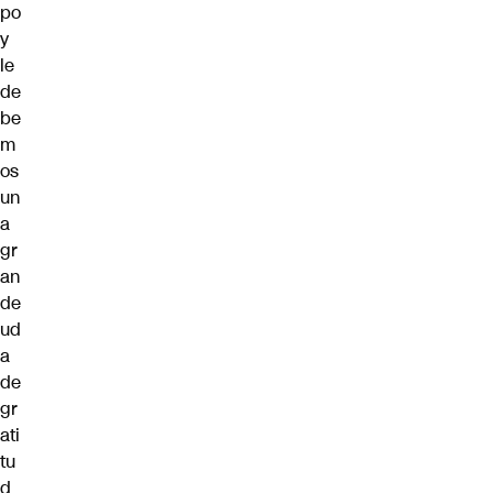
po
y
le
de
be
m
os
un
a
gr
an
de
ud
a
de
gr
ati
tu
d