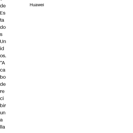
Huawei
de
Es
ta
do
s
Un
id
os.
“A
ca
bo
de
re
ci
bir
un
a
lla