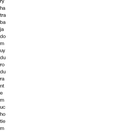
ry
ha
tra
ba
ja
do
m
uy
du
ro
du
ra
nt
e
m
uc
ho
tie
m