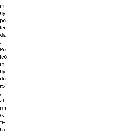
m
uy
pe
lea
da
.
Pe
leó
m
uy
du
ro”
,
afi
rm
ó.
“Hi
lla