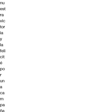
nu
est
ra
vic
tor
ia
y
la
feli
cit
é
po
r
un
a
ca
m
pa
ña