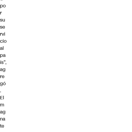
po
r
su
se
rvi
cio
al
pa
ís”,
ag
re
gó
.
El
m
ag
na
te