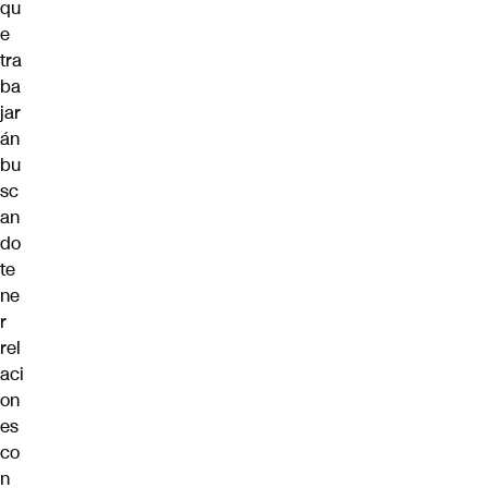
qu
e
tra
ba
jar
án
bu
sc
an
do
te
ne
r
rel
aci
on
es
co
n