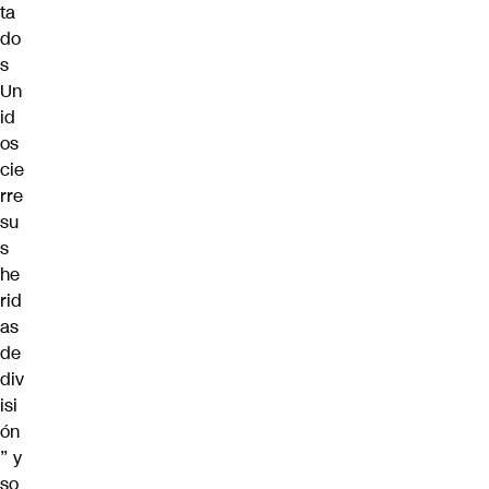
ta
do
s
Un
id
os
cie
rre
su
s
he
rid
as
de
div
isi
ón
” y
so