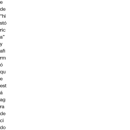
e
de
“hi
stó
ric
a”
y
afi
rm
ó
qu
e
est
á
ag
ra
de
ci
do