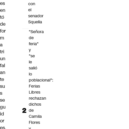
es
con
en
el
senador
tó
Squella
de
for
"Señora
m
de
feria"
a
y
tri
"se
un
le
fal
salió
an
lo
te
poblacional":
su
Ferias
Libres
s
rechazan
se
dichos
gu
de
id
Camila
or
Flores
es,
y