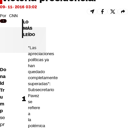
Futuro 360
09- 11- 2016 03:02
Opinión
Por
CNN
LO
MÁS
LEÍDO
"Las
apreciaciones
políticas ya
han
Do
quedado
na
completamente
ld
superadas":
Tr
Subsecretario
Pavez
u
se
m
refiere
p
a
se
la
pr
polémica