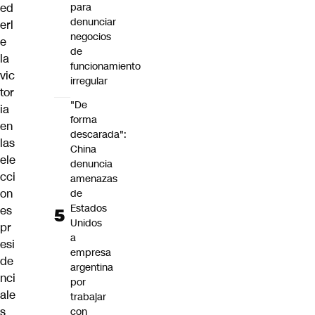
ed
para
denunciar
erl
negocios
e
de
la
funcionamiento
vic
irregular
tor
"De
ia
forma
en
descarada":
las
China
ele
denuncia
cci
amenazas
on
de
Estados
es
Unidos
pr
a
esi
empresa
de
argentina
nci
por
ale
trabajar
s
con