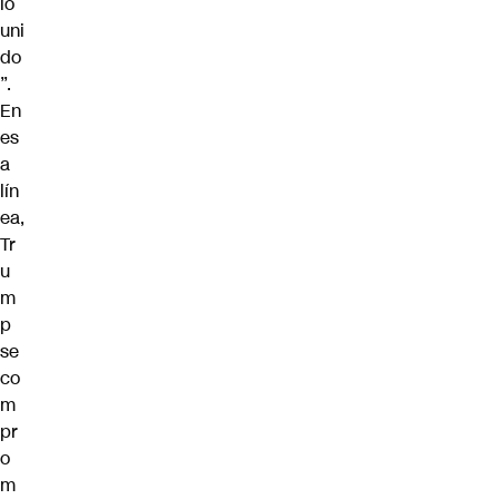
lo
uni
do
”.
En
es
a
lín
ea,
Tr
u
m
p
se
co
m
pr
o
m