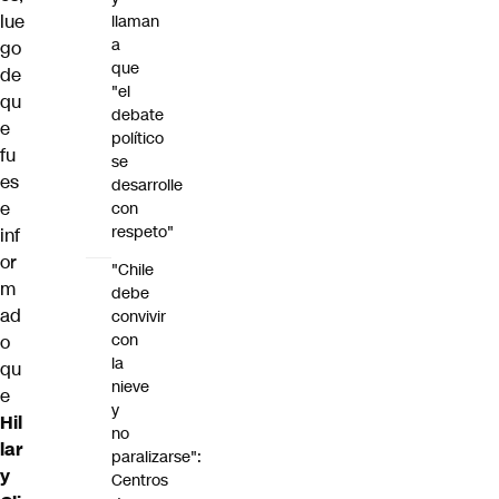
lue
llaman
a
go
que
de
"el
qu
debate
e
político
fu
se
es
desarrolle
e
con
respeto"
inf
or
"Chile
m
debe
ad
convivir
con
o
la
qu
nieve
e
y
Hil
no
lar
paralizarse":
y
Centros