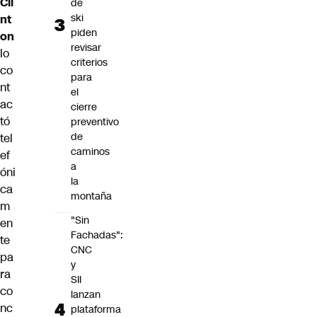
Cli
de
ski
nt
piden
on
revisar
lo
criterios
co
para
nt
el
ac
cierre
tó
preventivo
de
tel
caminos
ef
a
óni
la
ca
montaña
m
"Sin
en
Fachadas":
te
CNC
pa
y
ra
SII
co
lanzan
nc
plataforma