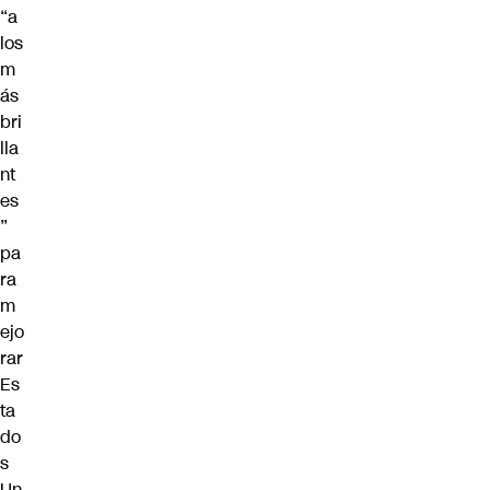
“a
los
m
ás
bri
lla
nt
es
”
pa
ra
m
ejo
rar
Es
ta
do
s
Un