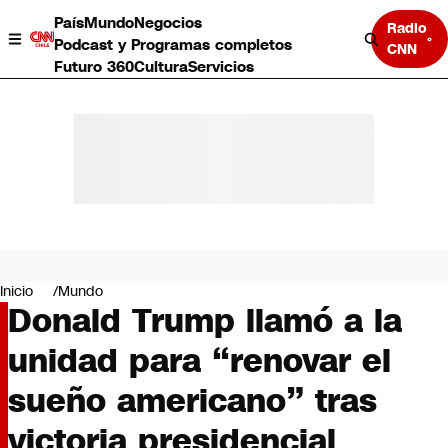
País
Mundo
Negocios
Radio
Podcast y Programas completos
CNN
Futuro 360
Cultura
Servicios
País
Mundo
Negocios
Inicio
Mundo
Donald Trump llamó a la
Deportes
Programas completos
unidad para “renovar el
Cultura
Servicios
sueño americano” tras
Bits
CNN Data
victoria presidencial
CNN tiempo