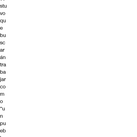
stu
vo
qu
e
bu
sc
ar
án
tra
ba
jar
co
m
o
“u
n
pu
eb