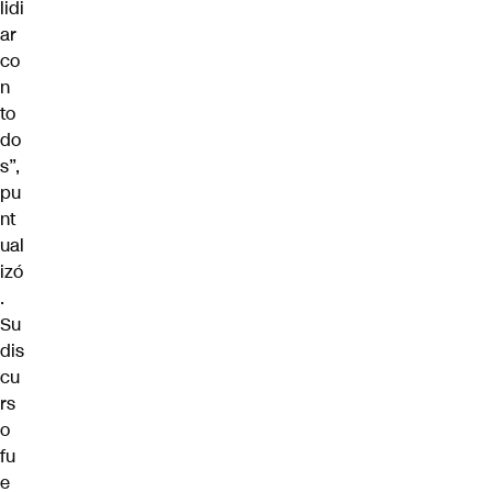
lidi
ar
co
n
to
do
s”,
pu
nt
ual
izó
.
Su
dis
cu
rs
o
fu
e