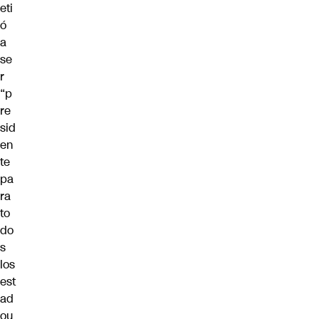
eti
ó
a
se
r
“p
re
sid
en
te
pa
ra
to
do
s
los
est
ad
ou