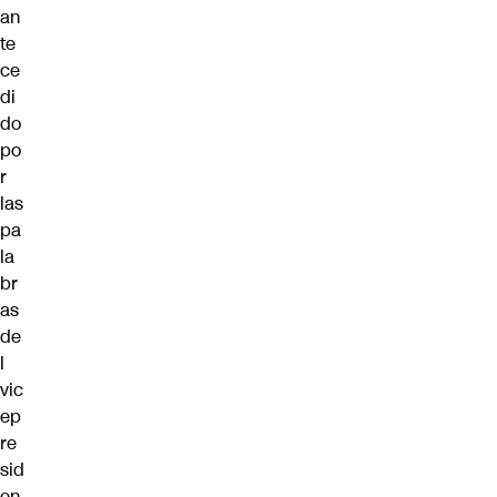
an
te
ce
di
do
po
r
las
pa
la
br
as
de
l
vic
ep
re
sid
en