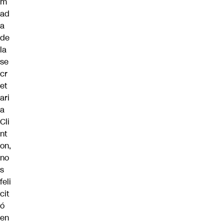
m
ad
a
de
la
se
cr
et
ari
a
Cli
nt
on,
no
s
feli
cit
ó
en