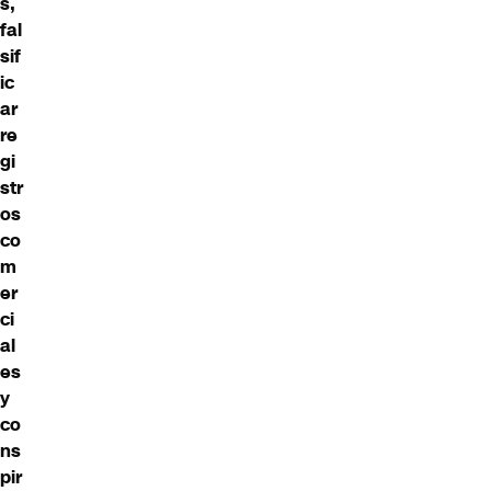
s,
fal
sif
ic
ar
re
gi
str
os
co
m
er
ci
al
es
y
co
ns
pir