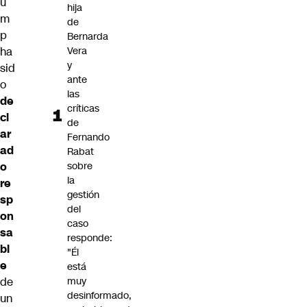
u
hija
m
de
p
Bernarda
ha
Vera
y
sid
ante
o
las
de
críticas
cl
de
ar
Fernando
ad
Rabat
o
sobre
la
re
gestión
sp
del
on
caso
sa
responde:
bl
"Él
e
está
de
muy
desinformado,
un