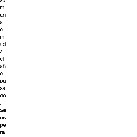
su
m
ari
a
e
mi
tid
a
el
añ
o
pa
sa
do
.
Se
es
pe
ra