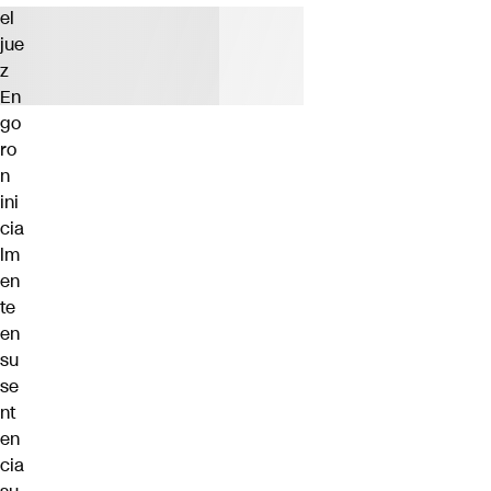
el
jue
z
En
go
ro
n
ini
cia
lm
en
te
en
su
se
nt
en
cia