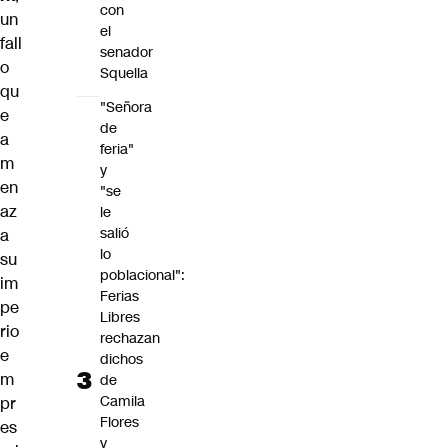
con
un
el
fall
senador
o
Squella
qu
"Señora
e
de
a
feria"
m
y
en
"se
az
le
salió
a
lo
su
poblacional":
im
Ferias
pe
Libres
rio
rechazan
e
dichos
m
de
Camila
pr
Flores
es
y