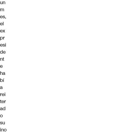
un
m
es,
el
ex
pr
esi
de
nt
e
ha
bí
a
rei
ter
ad
o
su
ino