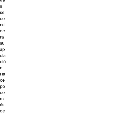
tra
s
se
co
nsi
de
ra
su
ap
ela
ció
n.
Ha
ce
po
co
m
ás
de