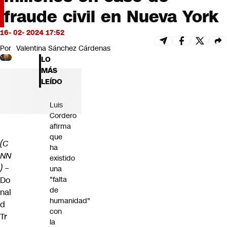
Futuro 360
fraude civil en Nueva York
Opinión
16- 02- 2024 17:52
Por
Valentina Sánchez Cárdenas
LO
MÁS
LEÍDO
Luis
Cordero
afirma
que
(C
ha
NN
existido
)
–
una
Do
"falta
de
nal
humanidad"
d
con
Tr
la