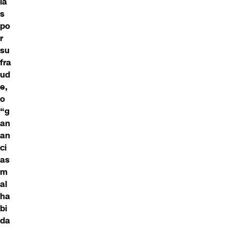
ia
s
po
r
su
fra
ud
e,
o
“g
an
an
ci
as
m
al
ha
bi
da