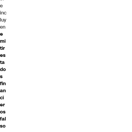
e
inc
luy
en
e
mi
tir
es
ta
do
s
fin
an
ci
er
os
fal
so