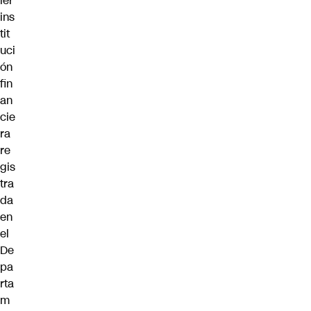
ier
ins
tit
uci
ón
fin
an
cie
ra
re
gis
tra
da
en
el
De
pa
rta
m