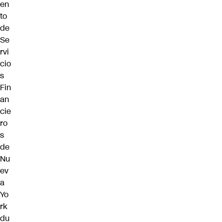
en
to
de
Se
rvi
cio
s
Fin
an
cie
ro
s
de
Nu
ev
a
Yo
rk
du