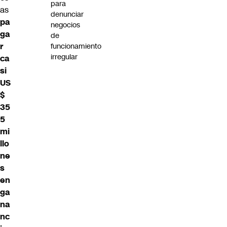
para
as
denunciar
pa
negocios
ga
de
r
funcionamiento
irregular
ca
si
US
$
35
5
mi
llo
ne
s
en
ga
na
nc