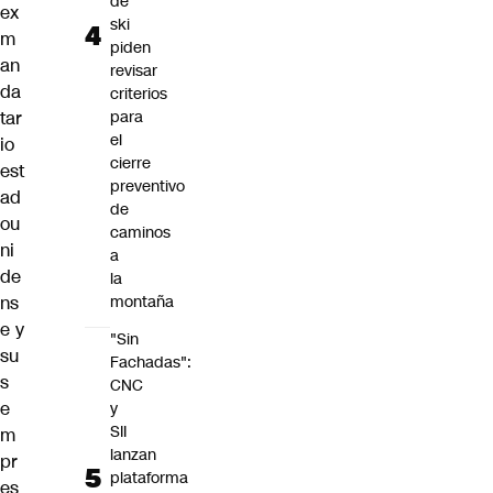
de
ex
ski
m
piden
an
revisar
da
criterios
tar
para
el
io
cierre
est
preventivo
ad
de
ou
caminos
ni
a
de
la
ns
montaña
e y
"Sin
su
Fachadas":
s
CNC
e
y
SII
m
lanzan
pr
plataforma
es