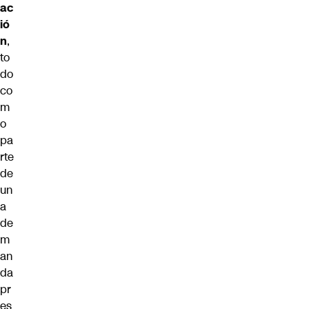
ac
ió
n
,
to
do
co
m
o
pa
rte
de
un
a
de
m
an
da
pr
es