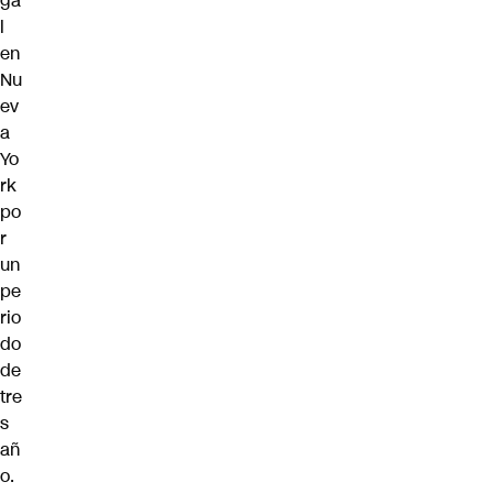
ga
l
en
Nu
ev
a
Yo
rk
po
r
un
pe
rio
do
de
tre
s
añ
o.