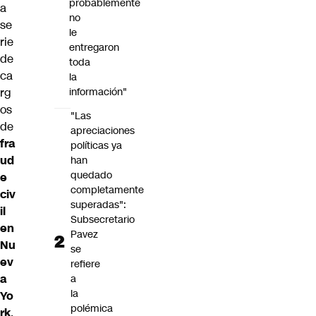
probablemente
a
no
se
le
rie
entregaron
de
toda
ca
la
rg
información"
os
"Las
de
apreciaciones
fra
políticas ya
ud
han
quedado
e
completamente
civ
superadas":
il
Subsecretario
en
Pavez
Nu
se
ev
refiere
a
a
la
Yo
polémica
rk
,