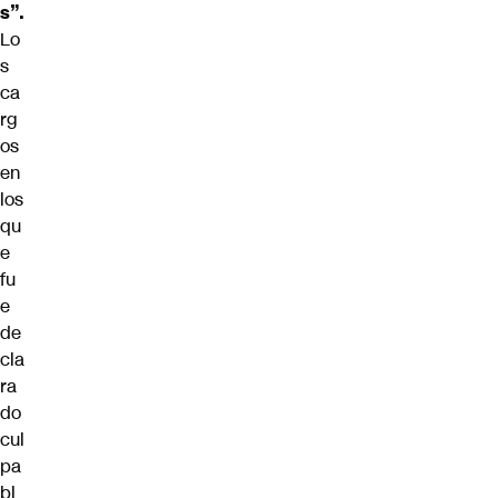
s”.
Lo
s
ca
rg
os
en
los
qu
e
fu
e
de
cla
ra
do
cul
pa
bl