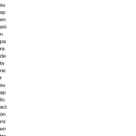
su
sp
en
sió
n
pa
ra
de
te
ne
r
su
ap
lic
aci
ón
mi
en