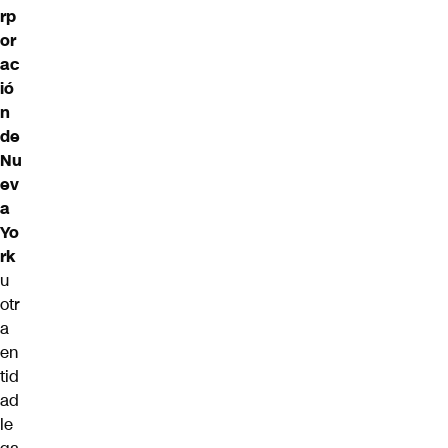
rp
or
ac
ió
n
de
Nu
ev
a
Yo
rk
u
otr
a
en
tid
ad
le