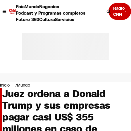
País
Mundo
Negocios
Radio
Podcast y Programas completos
CNN
Futuro 360
Cultura
Servicios
País
Mundo
Negocios
Inicio
Mundo
Juez ordena a Donald
Deportes
Programas completos
Trump y sus empresas
Cultura
Servicios
pagar casi US$ 355
Bits
CNN Data
millones en caso de
CNN tiempo