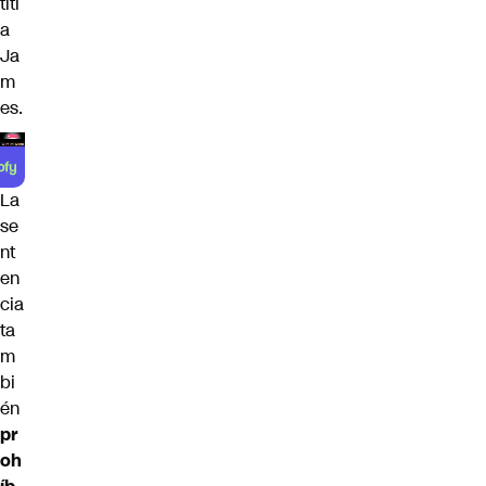
titi
a
Ja
m
es.
La
se
nt
en
cia
ta
m
bi
én
pr
oh