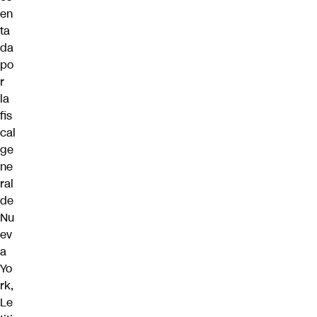
en
ta
da
po
r
la
fis
cal
ge
ne
ral
de
Nu
ev
a
Yo
rk,
Le