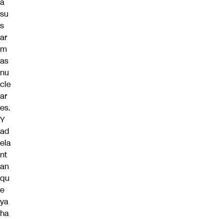
a
su
s
ar
m
as
nu
cle
ar
es.
Y
ad
ela
nt
an
qu
e
ya
ha