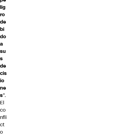
lig
ro
de
bi
do
a
su
s
de
cis
io
ne
s
“.
El
co
nfli
ct
o