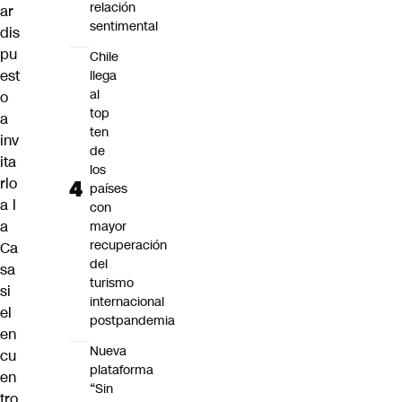
relación
ar
sentimental
dis
pu
Chile
est
llega
al
o
top
a
ten
inv
de
ita
los
rlo
países
a l
con
a
mayor
recuperación
Ca
del
sa
turismo
si
internacional
el
postpandemia
en
Nueva
cu
plataforma
en
“Sin
tro