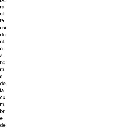
ra
el
Pr
esi
de
nt
e
a
ho
ra
s
de
la
cu
m
br
e
de