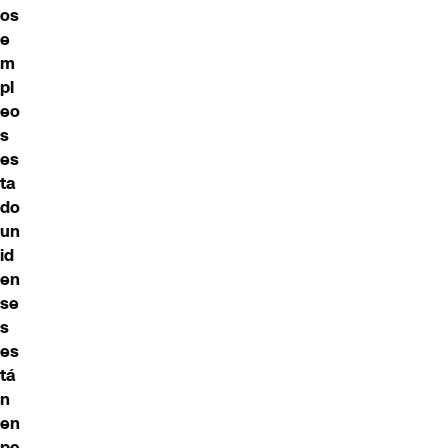
os
e
m
pl
eo
s
es
ta
do
un
id
en
se
s
es
tá
n
en
pe