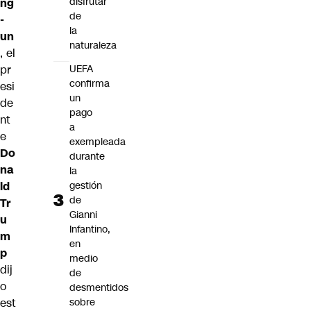
disfrutar
ng
de
-
la
un
naturaleza
, el
pr
UEFA
confirma
esi
un
de
pago
nt
a
e
exempleada
Do
durante
na
la
ld
gestión
de
Tr
Gianni
u
Infantino,
m
en
p
medio
dij
de
o
desmentidos
est
sobre