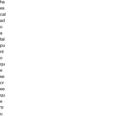
ha
es
cal
ad
o
a
tal
pu
nt
o
qu
e
se
cr
ee
qu
e
Tr
u