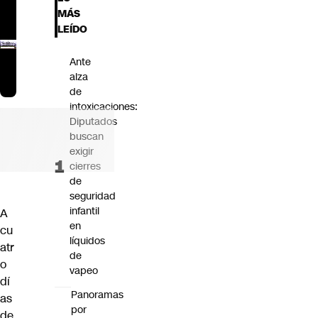
Futuro 360
MÁS
Opinión
LEÍDO
Ante
alza
de
intoxicaciones:
Diputados
buscan
exigir
cierres
de
seguridad
infantil
A
en
cu
líquidos
atr
de
o
vapeo
dí
Panoramas
as
por
de