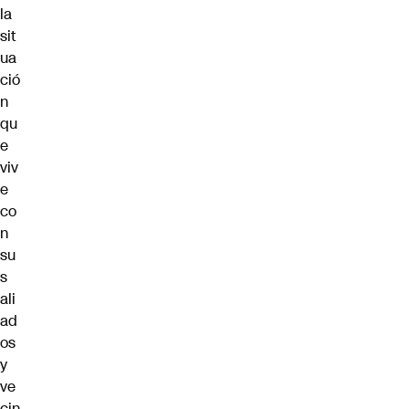
la
sit
ua
ció
n
qu
e
viv
e
co
n
su
s
ali
ad
os
y
ve
cin