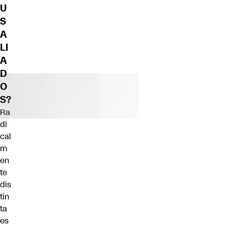
U
S
A
LI
A
D
O
S?
Ra
di
cal
m
en
te
dis
tin
ta
es