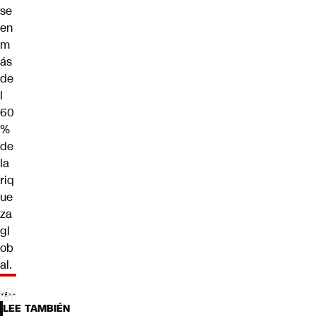
se
en
m
ás
de
l
60
%
de
la
riq
ue
za
gl
ob
al.
LEE TAMBIÉN