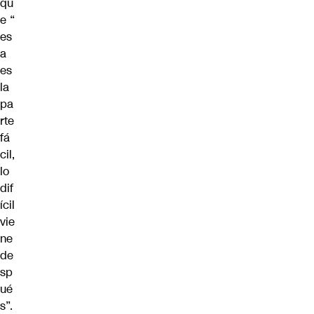
qu
e “
es
a
es
la
pa
rte
fá
cil,
lo
dif
ícil
vie
ne
de
sp
ué
s”.