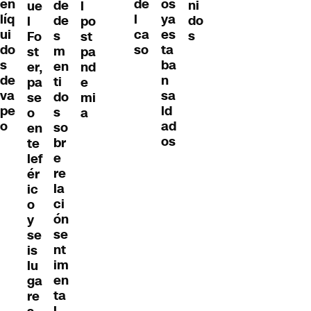
en
os
de
de
ni
ue
l
líq
ya
l
de
do
l
po
ui
es
ca
s
s
Fo
st
do
ta
so
m
st
pa
s
ba
en
er,
nd
de
n
ti
pa
e
va
sa
do
se
mi
pe
ld
s
o
a
o
ad
so
en
os
br
te
e
lef
re
ér
la
ic
ci
o
ón
y
se
se
nt
is
im
lu
en
ga
ta
re