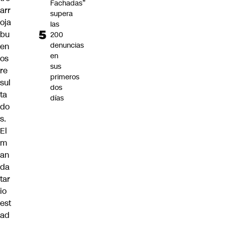
Fachadas”
arr
supera
oja
las
bu
200
denuncias
en
en
os
sus
re
primeros
sul
dos
ta
días
do
s.
El
m
an
da
tar
io
est
ad