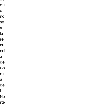
qu
e
no
se
a
la
re
nu
nci
a
de
Co
re
a
de
l
No
rte