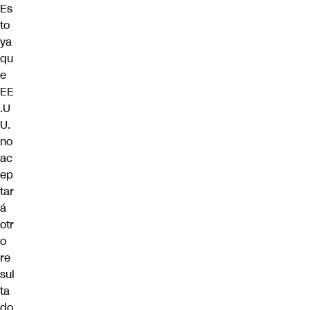
Es
to
ya
qu
e
EE
.U
U.
no
ac
ep
tar
á
otr
o
re
sul
ta
do