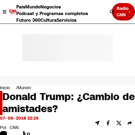
País
Mundo
Negocios
Radio
Podcast y Programas completos
CNN
Futuro 360
Cultura
Servicios
País
Mundo
Negocios
Inicio
Mundo
Donald Trump: ¿Cambio de
Deportes
Programas completos
amistades?
Cultura
Servicios
07- 06- 2018 22:29
Bits
CNN Data
Por
CNN
CNN tiempo
LO