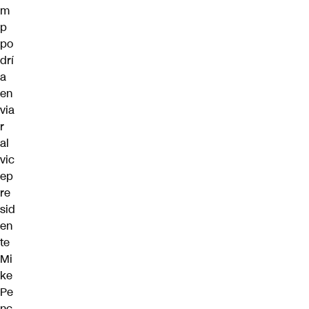
m
p
po
drí
a
en
via
r
al
vic
ep
re
sid
en
te
Mi
ke
Pe
nc