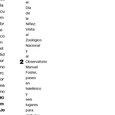
el
la
Día
cu
de
m
la
br
Niñez:
Visita
e
al
co
Zoológico
n
Nacional
el
y
líd
al
er
Observatorio
no
Manuel
Foster,
rc
paseo
or
en
ea
teleférico
no
y
Ki
seis
m
lugares
Jo
para