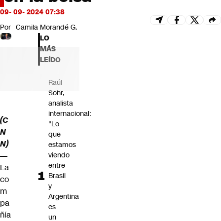
Futuro 360
09- 09- 2024 07:38
Opinión
Por
Camila Morandé G.
LO
MÁS
LEÍDO
Raúl
Sohr,
analista
internacional:
(C
"Lo
N
que
N)
estamos
viendo
—
entre
La
Brasil
co
y
m
Argentina
pa
es
ñía
un