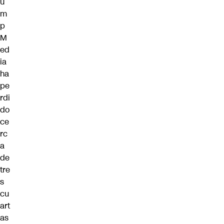
u
m
p
M
ed
ia
ha
pe
rdi
do
ce
rc
a
de
tre
s
cu
art
as