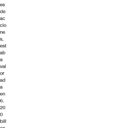
es
de
ac
cio
ne
s,
est
ab
a
val
or
ad
a
en
6.
20
0
bill