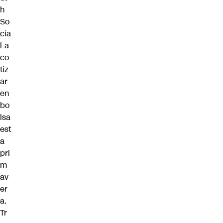
h
So
cia
l
a
co
tiz
ar
en
bo
lsa
est
a
pri
m
av
er
a.
Tr