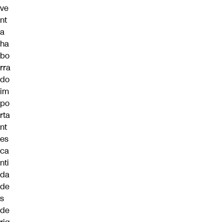
ve
nt
a
ha
bo
rra
do
im
po
rta
nt
es
ca
nti
da
de
s
de