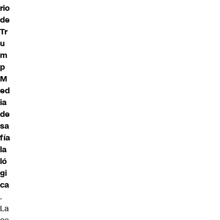
rio
de
Tr
u
m
p
M
ed
ia
de
sa
fía
la
ló
gi
ca
.
La