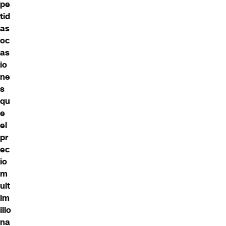
pe
tid
as
oc
as
io
ne
s
qu
e
el
pr
ec
io
m
ult
im
illo
na