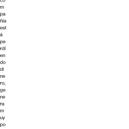
co
m
pa
ñía
est
á
pe
rdi
en
do
di
ne
ro,
ge
ne
ra
m
uy
po