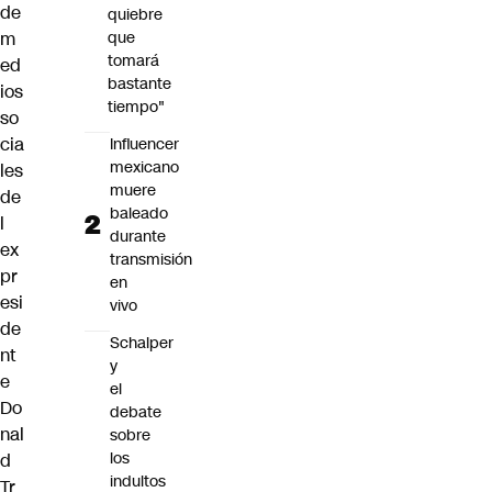
de
quiebre
que
m
tomará
ed
bastante
ios
tiempo"
so
cia
Influencer
mexicano
les
muere
de
baleado
l
durante
ex
transmisión
pr
en
esi
vivo
de
Schalper
nt
y
e
el
Do
debate
nal
sobre
los
d
indultos
Tr