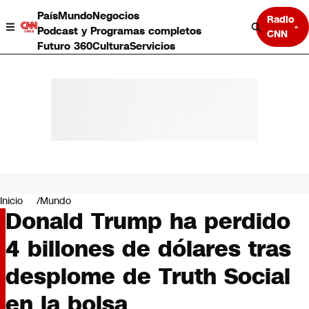
País
Mundo
Negocios
Radio
Podcast y Programas completos
CNN
Futuro 360
Cultura
Servicios
País
Mundo
Negocios
Inicio
Mundo
Donald Trump ha perdido
Deportes
Programas completos
4 billones de dólares tras
Cultura
Servicios
desplome de Truth Social
Bits
CNN Data
en la bolsa
CNN tiempo