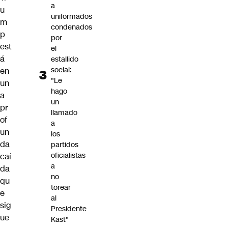
a
u
uniformados
m
condenados
p
por
est
el
á
estallido
social:
en
"Le
un
hago
a
un
pr
llamado
of
a
un
los
da
partidos
oficialistas
caí
a
da
no
qu
torear
e
al
sig
Presidente
ue
Kast"