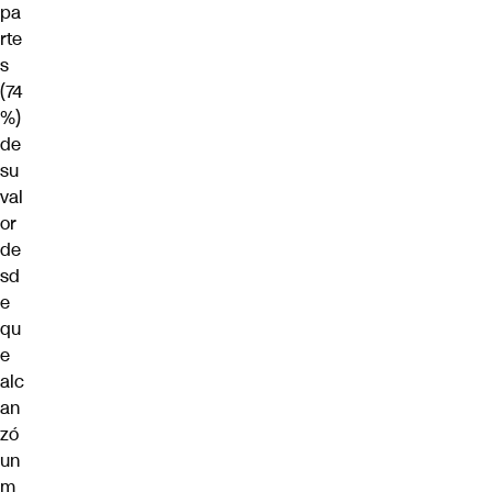
pa
rte
s
(74
%)
de
su
val
or
de
sd
e
qu
e
alc
an
zó
un
m