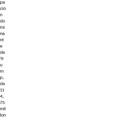
pa
ció
n
do
mi
na
nt
e
de
Tr
u
m
p,
de
11
4,
75
mil
lon