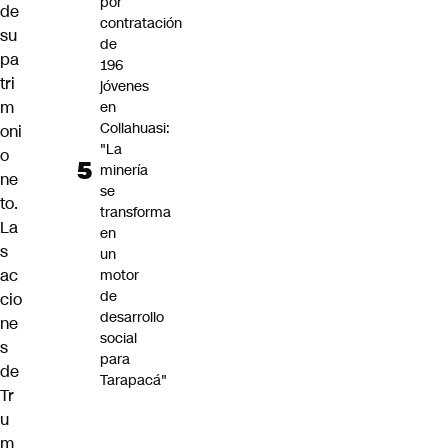
por
de
contratación
su
de
pa
196
tri
jóvenes
m
en
Collahuasi:
oni
"La
o
minería
ne
se
to.
transforma
La
en
s
un
ac
motor
de
cio
desarrollo
ne
social
s
para
de
Tarapacá"
Tr
u
m