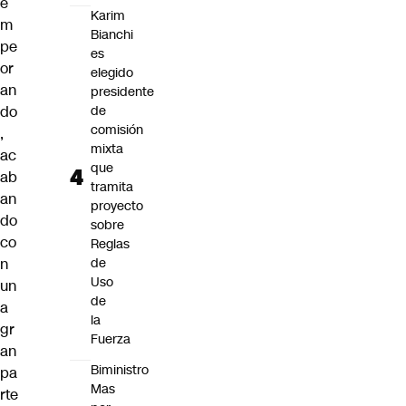
e
Karim
m
Bianchi
pe
es
or
elegido
an
presidente
de
do
comisión
,
mixta
ac
que
ab
tramita
an
proyecto
do
sobre
co
Reglas
de
n
Uso
un
de
a
la
gr
Fuerza
an
Biministro
pa
Mas
rte