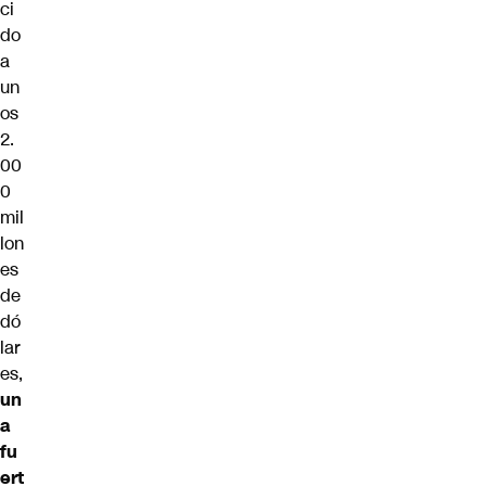
ci
do
a
un
os
2.
00
0
mil
lon
es
de
dó
lar
es,
un
a
fu
ert