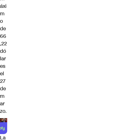
áxi
m
o
de
66
,22
dó
lar
es
el
27
de
m
ar
zo.
La