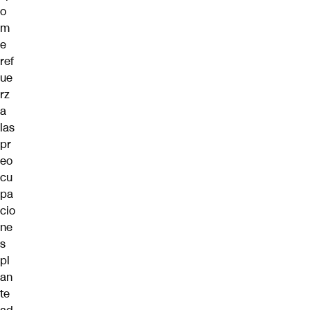
o
m
e
ref
ue
rz
a
las
pr
eo
cu
pa
cio
ne
s
pl
an
te