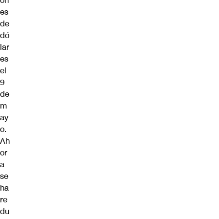
on
es
de
dó
lar
es
el
9
de
m
ay
o.
Ah
or
a
se
ha
re
du