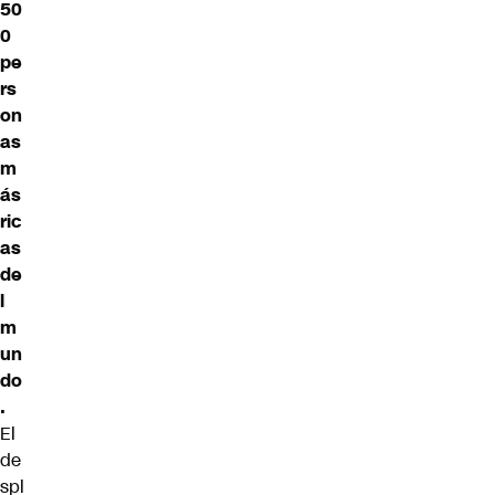
50
0
pe
rs
on
as
m
ás
ric
as
de
l
m
un
do
.
El
de
spl