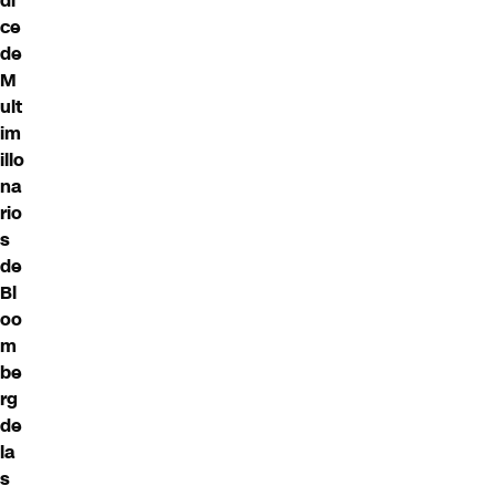
di
ce
de
M
ult
im
illo
na
rio
s
de
Bl
oo
m
be
rg
de
la
s