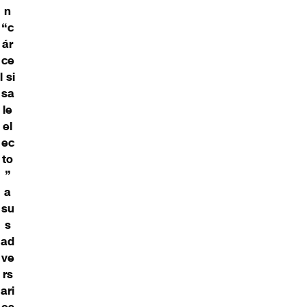
n
“c
ár
ce
l si
sa
le
el
ec
to
”
a
su
s
ad
ve
rs
ari