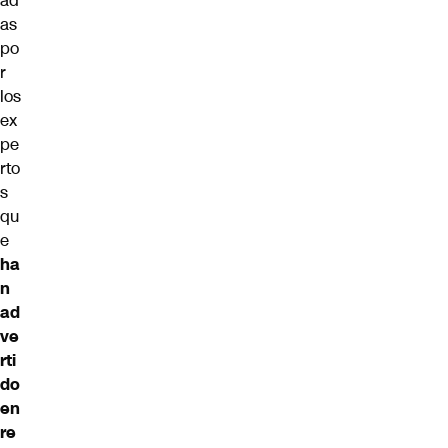
ad
as
po
r
los
ex
pe
rto
s
qu
e
ha
n
ad
ve
rti
do
en
re