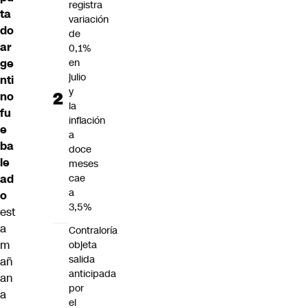
registra
ta
variación
do
de
ar
0,1%
ge
en
julio
nti
y
no
la
fu
inflación
e
a
ba
doce
le
meses
ad
cae
a
o
3,5%
est
a
Contraloría
m
objeta
salida
añ
anticipada
an
por
a
el