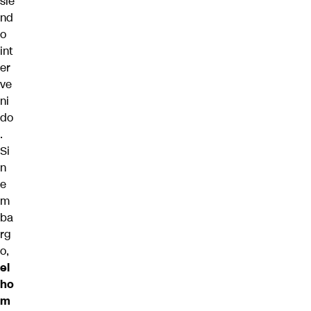
sie
nd
o
int
er
ve
ni
do
.
Si
n
e
m
ba
rg
o,
el
ho
m