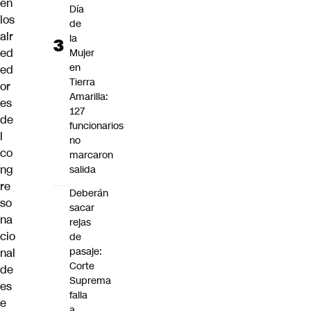
en
Día
los
de
alr
la
ed
Mujer
en
ed
Tierra
or
Amarilla:
es
127
de
funcionarios
l
no
co
marcaron
ng
salida
re
Deberán
so
sacar
na
rejas
cio
de
pasaje:
nal
Corte
de
Suprema
es
falla
e
a