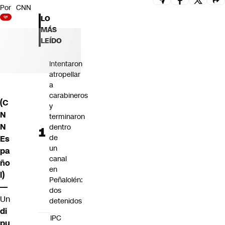
Por
CNN
Futuro 360
LO
Opinión
MÁS
LEÍDO
Intentaron
atropellar
a
carabineros
(C
y
N
terminaron
N
dentro
de
Es
un
pa
canal
ño
en
l)
Peñalolén:
—
dos
Un
detenidos
di
IPC
pu