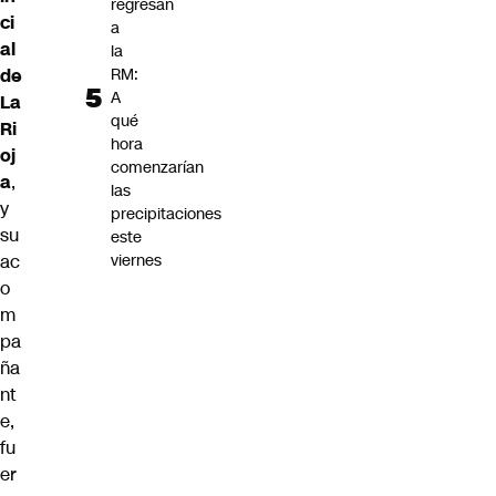
regresan
ci
a
al
la
de
RM:
A
La
qué
Ri
hora
oj
comenzarían
a
,
las
y
precipitaciones
su
este
ac
viernes
o
m
pa
ña
nt
e,
fu
er