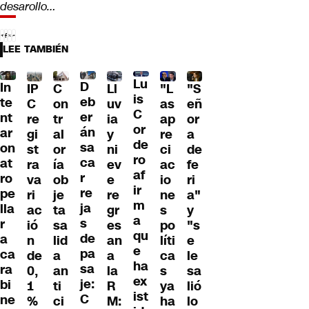
desarollo…
LEE TAMBIÉN
Lu
D
In
IP
C
Ll
"L
"S
is
eb
te
C
on
uv
as
eñ
C
er
nt
re
tr
ia
ap
or
or
án
ar
gi
al
y
re
a
de
sa
on
st
or
ni
ci
de
ro
ca
at
ra
ía
ev
ac
fe
af
r
ro
va
ob
e
io
ri
ir
re
pe
ri
je
re
ne
a"
m
ja
lla
ac
ta
gr
s
y
a
s
r
ió
sa
es
po
"s
qu
de
a
n
lid
an
líti
e
e
pa
ca
de
a
a
ca
le
ha
sa
ra
0,
an
la
s
sa
ex
je:
bi
1
ti
R
ya
lió
ist
C
ne
%
ci
M:
ha
lo