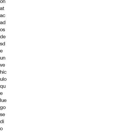
on
at
ac
ad
os
de
sd
e
un
ve
híc
ulo
qu
e
lue
go
se
di
o