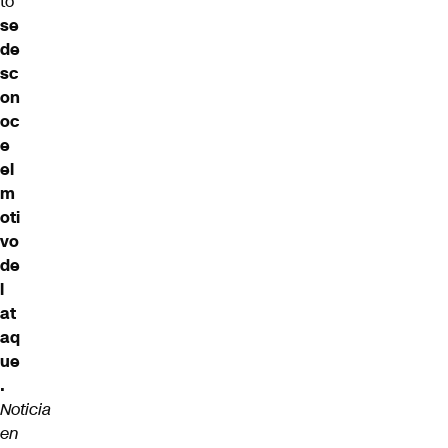
to
se
de
sc
on
oc
e
el
m
oti
vo
de
l
at
aq
ue
.
Noticia
en