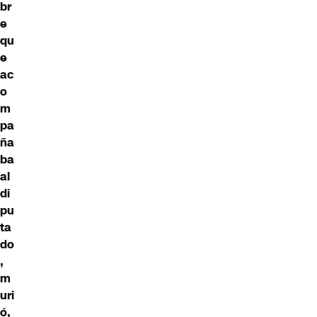
br
e
qu
e
ac
o
m
pa
ña
ba
al
di
pu
ta
do
,
m
uri
ó,