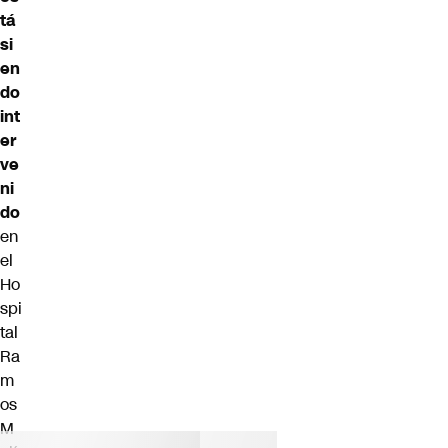
tá
si
en
do
int
er
ve
ni
do
en
el
Ho
spi
tal
Ra
m
os
M