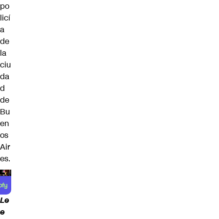
po
licí
a
de
la
ciu
da
d
de
Bu
en
os
Air
es.
Le
e