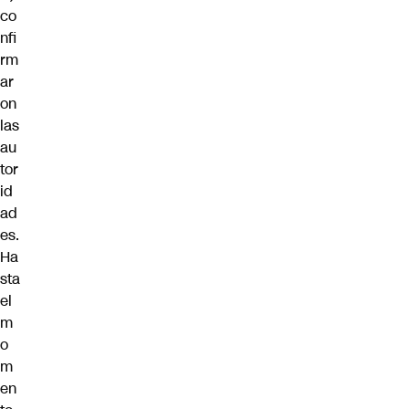
co
nfi
rm
ar
on
las
au
tor
id
ad
es.
Ha
sta
el
m
o
m
en