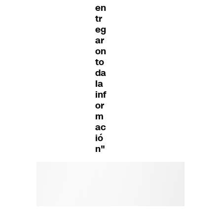
en
tr
eg
ar
on
to
da
la
inf
or
m
ac
ió
n"