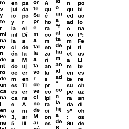
id
or
ro
en
pa
A
n
po
o
te
s
jul
da
qu
qu
bl
un
Su
y
io
po
é
ed
ac
a
pr
te
y
r
ho
ad
io
"f
e
r
la
el
ra
o
na
al
m
mi
inf
Dí
co
co
l":
ta
a
na
la
a
m
m
Fe
de
fal
ro
ci
de
en
pl
ri
hu
la
n
ón
la
za
et
as
m
a
de
a
M
rí
a
Li
an
fa
nt
do
uj
an
m
br
id
vo
ro
ce
er
la
en
es
ad
r
de
m
en
s
te
re
"
de
un
es
Ti
pr
su
ch
co
ve
ca
es
er
ec
pe
az
n
ci
na
ca
ra
ipi
ra
an
la
no
l
e
A
ta
da
di
hij
de
en
a
m
ci
s"
ch
a
M
Pe
3,
ar
on
:
os
de
ai
ña
5
ill
es
Su
de
B