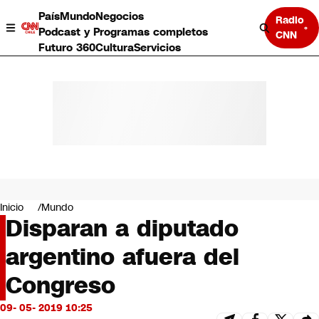
País
Mundo
Negocios
Radio
Podcast y Programas completos
CNN
Futuro 360
Cultura
Servicios
País
Mundo
Negocios
Inicio
Mundo
Disparan a diputado
Deportes
Programas completos
argentino afuera del
Cultura
Servicios
Congreso
Bits
CNN Data
09- 05- 2019 10:25
CNN tiempo