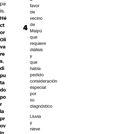
pa
favor
ís.
de
Hé
vecino
de
ct
Maipú
or
que
Oli
requiere
va
diálisis
re
y
s
,
que
di
había
pedido
pu
consideración
ta
especial
do
por
po
su
r
diagnóstico
la
Lluvia
pr
y
ov
nieve
in