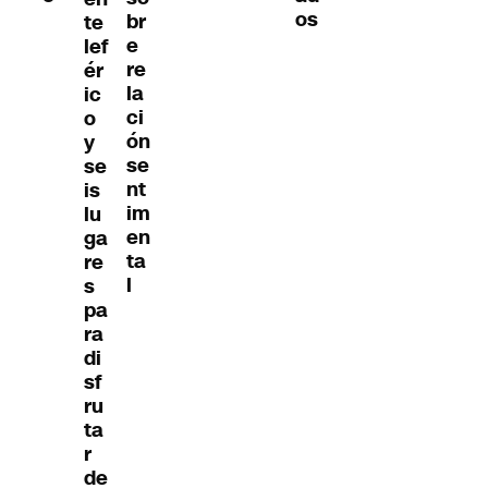
os
br
te
e
lef
re
ér
la
ic
ci
o
ón
y
se
se
nt
is
im
lu
en
ga
ta
re
l
s
pa
ra
di
sf
ru
ta
r
de