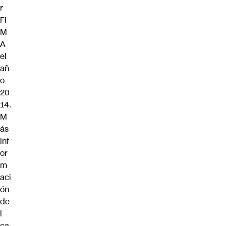
r
FI
M
A
el
añ
o
20
14.
M
ás
inf
or
m
aci
ón
de
l
ca