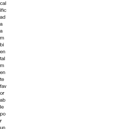
cal
ific
ad
a
a
m
bi
en
tal
m
en
te
fav
or
ab
le
po
r
un