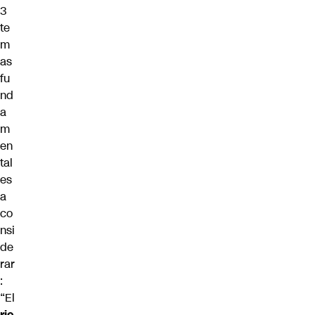
3
te
m
as
fu
nd
a
m
en
tal
es
a
co
nsi
de
rar
:
“El
rie