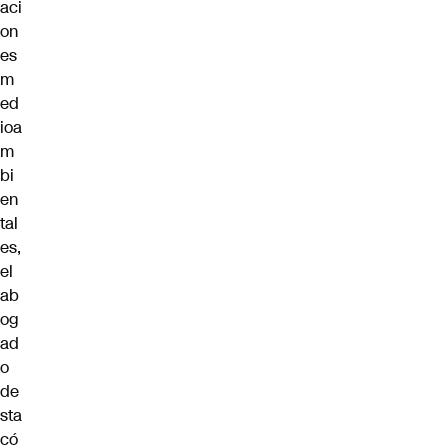
aci
on
es
m
ed
ioa
m
bi
en
tal
es,
el
ab
og
ad
o
de
sta
có