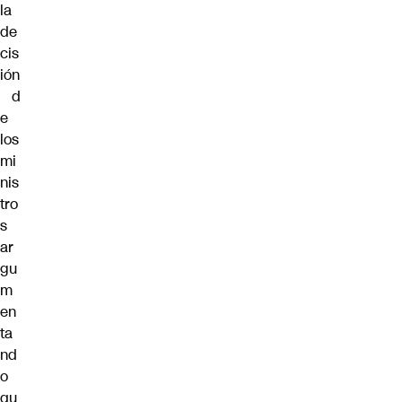
la
de
cis
ión
d
e
los
mi
nis
tro
s
ar
gu
m
en
ta
nd
o
qu