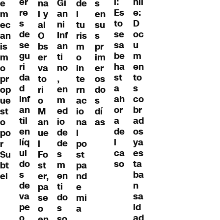
er
hil
l:
Gi
e
na
de
s
re
e:
Es
an
m
l y
l
en
s
D
to
ni
ec
al
tu
su
de
oc
se
Inf
an
O
ris
s
se
u
sa
an
is
bs
m
pr
gu
m
be
ti
m
er
o
im
ri
en
ha
no
o
va
in
er
da
to
st
,
pr
to
te
os
d
s
a
en
op
ri
rn
do
inf
co
ah
m
ue
o
ac
s
an
br
or
ed
st
M
io
dí
til
ad
a
io
o
an
na
as
en
os
de
de
po
ue
l
líq
ya
l
de
r
l
po
ui
es
ca
s
Su
Fo
st
do
ta
so
m
bt
st
pa
s
ba
en
el
er,
nd
de
n
ti
pa
e
va
sa
do
se
mi
pe
ld
s
o
a
o
ad
so
en