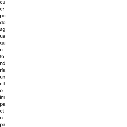
cu
er
po
de
ag
ua
qu
e
te
nd
ría
un
alt
o
im
pa
ct
o
pa