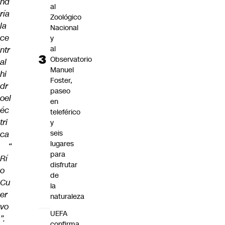
nd
al
ría
Zoológico
la
Nacional
ce
y
al
ntr
Observatorio
al
Manuel
hi
Foster,
dr
paseo
oel
en
éc
teleférico
tri
y
seis
ca
lugares
“
para
Rí
disfrutar
o
de
Cu
la
er
naturaleza
vo
UEFA
”.
confirma