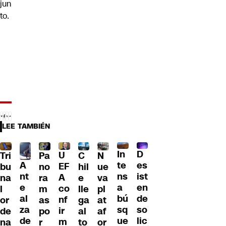
jun
to.
LEE TAMBIÉN
D
In
U
Tri
Pa
C
N
A
es
te
EF
bu
no
hil
ue
nt
ist
ns
A
na
ra
e
va
e
en
a
co
l
m
lle
pl
al
de
bú
nf
or
as
ga
at
za
so
sq
ir
de
po
al
af
de
lic
ue
m
na
r
to
or