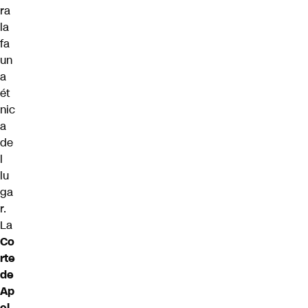
ra
la
fa
un
a
ét
nic
a
de
l
lu
ga
r.
La
Co
rte
de
Ap
el