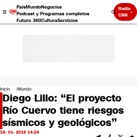
País
Mundo
Negocios
Radio
Podcast y Programas completos
CNN
Futuro 360
Cultura
Servicios
País
Mundo
Negocios
Inicio
Mundo
Diego Lillo: “El proyecto
Deportes
Programas completos
Río Cuervo tiene riesgos
Cultura
Servicios
sísmicos y geológicos”
Bits
CNN Data
18- 01- 2016 14:24
CNN tiempo