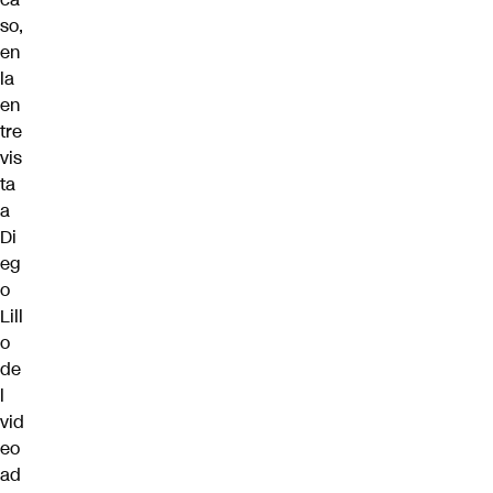
so,
en
la
en
tre
vis
ta
a
Di
eg
o
Lill
o
de
l
vid
eo
ad