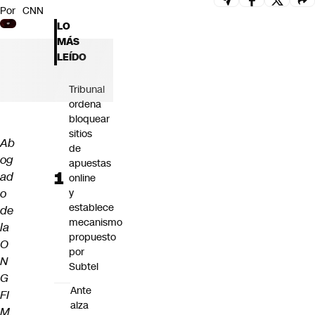
Por
CNN
Futuro 360
LO
Opinión
MÁS
LEÍDO
Tribunal
ordena
bloquear
sitios
Ab
de
og
apuestas
ad
online
o
y
establece
de
mecanismo
la
propuesto
O
por
N
Subtel
G
Ante
FI
alza
M