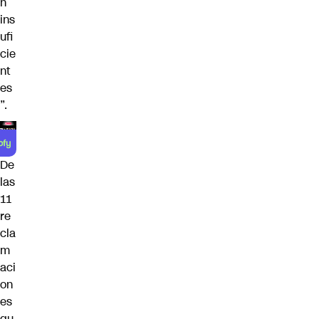
n
ins
ufi
cie
nt
es
”.
De
las
11
re
cla
m
aci
on
es
qu