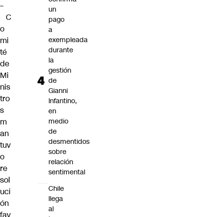
–
un
C
pago
o
a
mi
exempleada
durante
té
la
de
gestión
Mi
de
nis
Gianni
tro
Infantino,
s
en
m
medio
de
an
desmentidos
tuv
sobre
o
relación
re
sentimental
sol
Chile
uci
llega
ón
al
fav