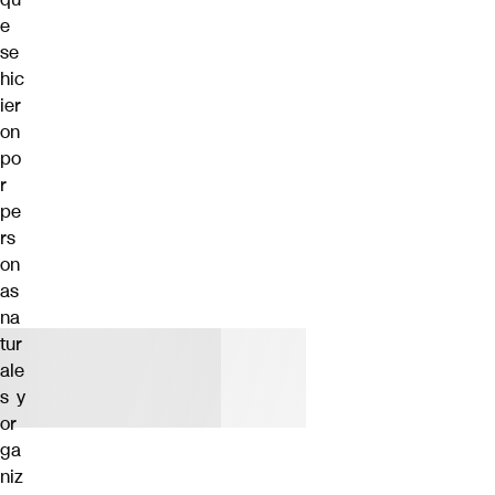
e
se
hic
ier
on
po
r
pe
rs
on
as
na
tur
ale
s y
or
ga
niz