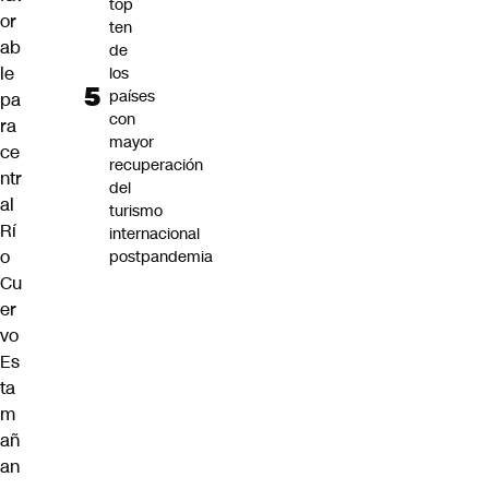
top
or
ten
ab
de
le
los
países
pa
con
ra
mayor
ce
recuperación
ntr
del
al
turismo
Rí
internacional
o
postpandemia
Cu
er
vo
Es
ta
m
añ
an