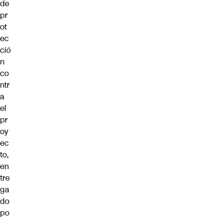
de
pr
ot
ec
ció
n
co
ntr
a
el
pr
oy
ec
to,
en
tre
ga
do
po