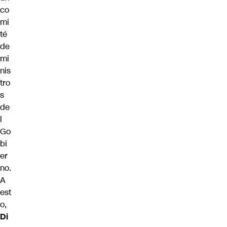
co
mi
té
de
mi
nis
tro
s
de
l
Go
bi
er
no.
A
est
o,
Di