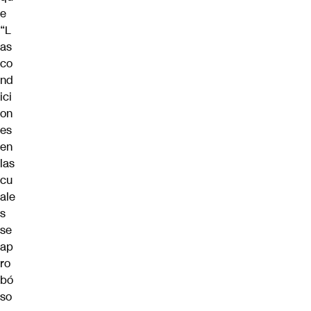
e
“L
as
co
nd
ici
on
es
en
las
cu
ale
s
se
ap
ro
bó
so