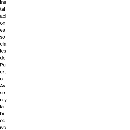
ins
tal
aci
on
es
so
cia
les
de
Pu
ert
o
Ay
sé
n y
la
bi
od
ive