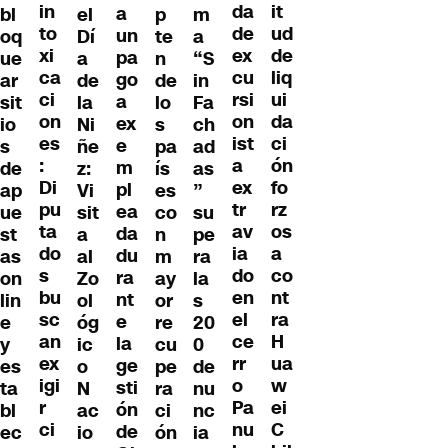
in
it
da
a
bl
el
p
m
to
ud
de
un
oq
Dí
te
a
xi
de
ex
pa
ue
a
n
“S
ca
liq
cu
go
ar
de
de
in
ci
ui
rsi
a
sit
la
lo
Fa
on
da
on
ex
io
Ni
s
ch
es
ci
ist
e
s
ñe
pa
ad
:
ón
a
m
de
z:
ís
as
Di
fo
ex
pl
ap
Vi
es
”
pu
rz
tr
ea
ue
sit
co
su
ta
os
av
da
st
a
n
pe
do
a
ia
du
as
al
m
ra
s
co
do
ra
on
Zo
ay
la
bu
nt
en
nt
lin
ol
or
s
sc
ra
el
e
e
óg
re
20
an
H
ce
la
y
ic
cu
0
ex
ua
rr
ge
es
o
pe
de
igi
w
o
sti
ta
N
ra
nu
r
ei
Pa
ón
bl
ac
ci
nc
ci
C
nu
de
ec
io
ón
ia