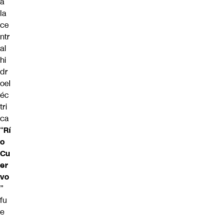
a
la
ce
ntr
al
hi
dr
oel
éc
tri
ca
“
Rí
o
Cu
er
vo
”
fu
e