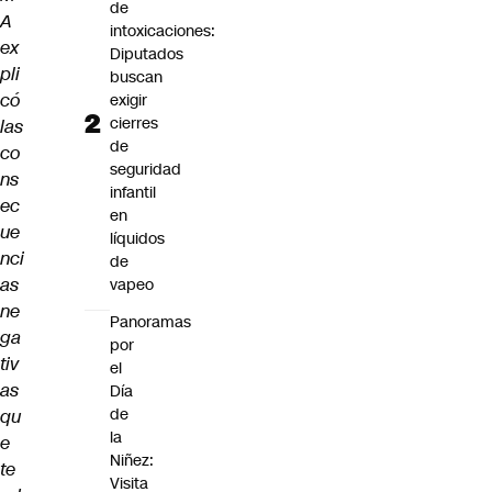
de
A
intoxicaciones:
ex
Diputados
pli
buscan
có
exigir
cierres
las
de
co
seguridad
ns
infantil
ec
en
ue
líquidos
nci
de
as
vapeo
ne
Panoramas
ga
por
tiv
el
as
Día
de
qu
la
e
Niñez:
te
Visita