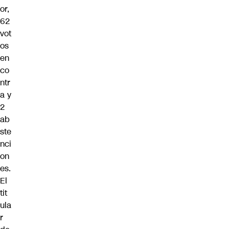
or,
62
vot
os
en
co
ntr
a y
2
ab
ste
nci
on
es.
El
tit
ula
r