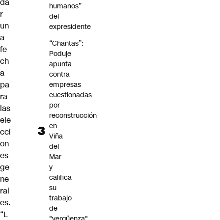
da
humanos”
r
del
un
expresidente
a
“Chantas”:
fe
Poduje
ch
apunta
a
contra
pa
empresas
cuestionadas
ra
por
las
reconstrucción
ele
en
cci
Viña
on
del
es
Mar
ge
y
califica
ne
su
ral
trabajo
es.
de
“L
"vergüenza"