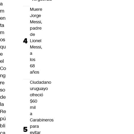
a
Muere
m
Jorge
en
Messi,
ta
padre
m
de
os
Lionel
qu
Messi,
a
e
los
el
68
Co
años
ng
re
Ciudadano
uruguayo
so
ofreció
de
$60
la
mil
Re
a
pú
Carabineros
bli
para
ca
evitar