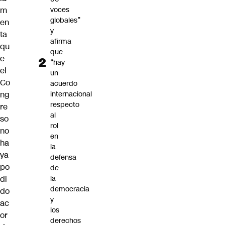
m
voces
globales”
en
y
ta
afirma
qu
que
e
“hay
el
un
Co
acuerdo
ng
internacional
respecto
re
al
so
rol
no
en
ha
la
ya
defensa
po
de
di
la
democracia
do
y
ac
los
or
derechos