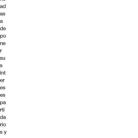
ad
as
a
de
po
ne
r
su
s
int
er
es
es
pa
rti
da
rio
s y