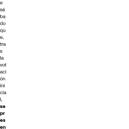
e
sá
ba
do
qu
e,
tra
s
la
vot
aci
ón
ini
cia
l,
se
pr
es
en