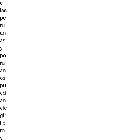
e
las
pe
ru
an
as
y
pe
ru
an
os
pu
ed
an
ele
gir
lib
re
y