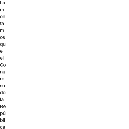
La
m
en
ta
m
os
qu
e
el
Co
ng
re
so
de
la
Re
pú
bli
ca