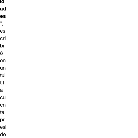
id
ad
es
”,
es
cri
bi
ó
en
un
tui
t l
a
cu
en
ta
pr
esi
de