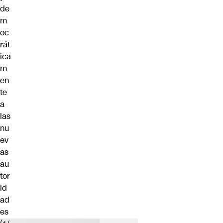
de
m
oc
rát
ica
m
en
te
a
las
nu
ev
as
au
tor
id
ad
es