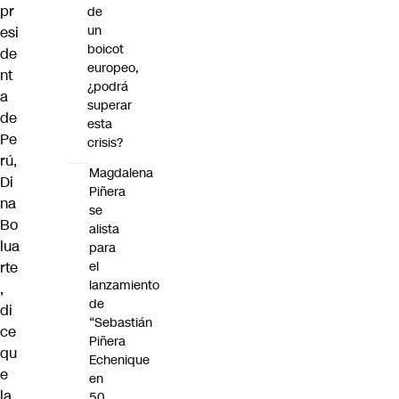
pr
de
un
esi
boicot
de
europeo,
nt
¿podrá
a
superar
de
esta
Pe
crisis?
rú,
Magdalena
Di
Piñera
na
se
Bo
alista
lua
para
rte
el
lanzamiento
,
de
di
“Sebastián
ce
Piñera
qu
Echenique
e
en
la
50