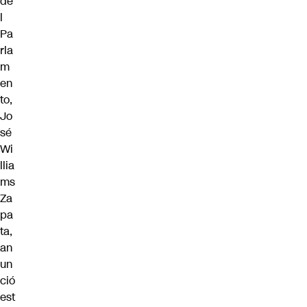
de
l
Pa
rla
m
en
to,
Jo
sé
Wi
llia
ms
Za
pa
ta,
an
un
ció
est