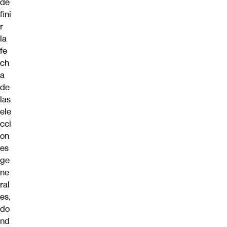
de
fini
r
la
fe
ch
a
de
las
ele
cci
on
es
ge
ne
ral
es,
do
nd