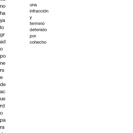
una
no
infracción
ha
y
ya
terminó
lo
detenido
gr
por
ad
cohecho
o
po
ne
rs
e
de
ac
ue
rd
o
pa
ra