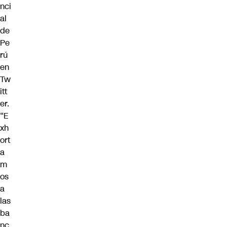
nci
al
de
Pe
rú
en
Tw
itt
er
.
“E
xh
ort
a
m
os
a
las
ba
nc