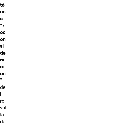
tó
un
a
“r
ec
on
si
de
ra
ci
ón
”
de
l
re
sul
ta
do