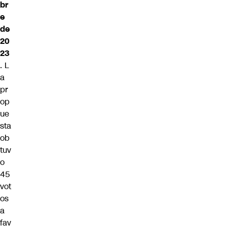
br
e
de
20
23
. L
a
pr
op
ue
sta
ob
tuv
o
45
vot
os
a
fav