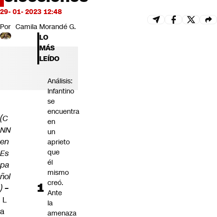
Futuro 360
29- 01- 2023 12:48
Opinión
Por
Camila Morandé G.
LO
MÁS
LEÍDO
Análisis:
Infantino
se
encuentra
(C
en
NN
un
en
aprieto
que
Es
él
pa
mismo
ñol
creó.
)
–
Ante
L
la
a
amenaza