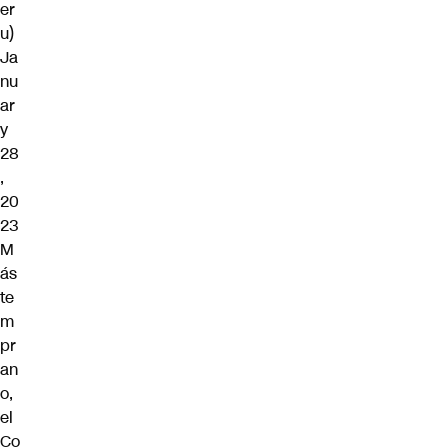
er
u)
Ja
nu
ar
y
28
,
20
23
M
ás
te
m
pr
an
o,
el
Co