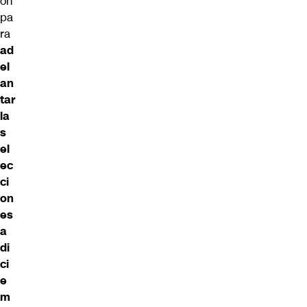
ón
pa
ra
ad
el
an
tar
la
s
el
ec
ci
on
es
a
di
ci
e
m