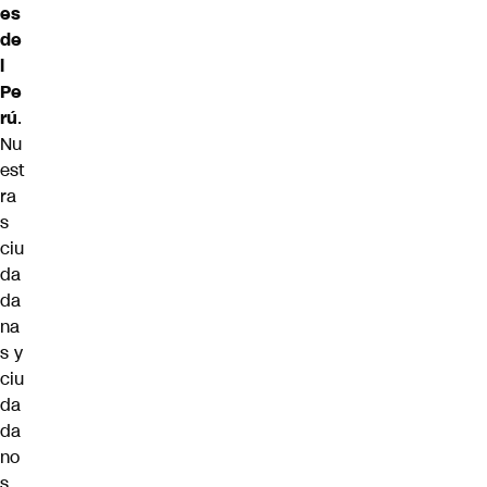
es
de
l
Pe
rú
.
Nu
est
ra
s
ciu
da
da
na
s y
ciu
da
da
no
s