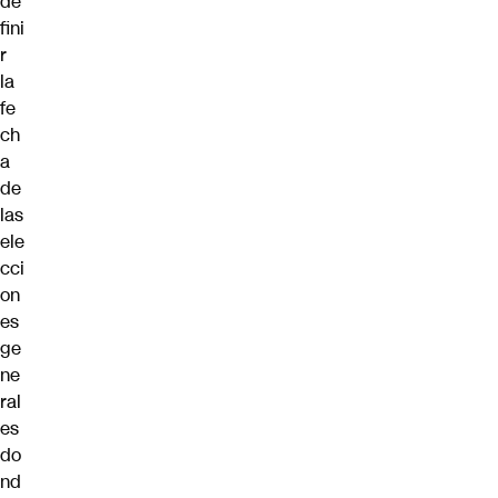
de
fini
r
la
fe
ch
a
de
las
ele
cci
on
es
ge
ne
ral
es
do
nd