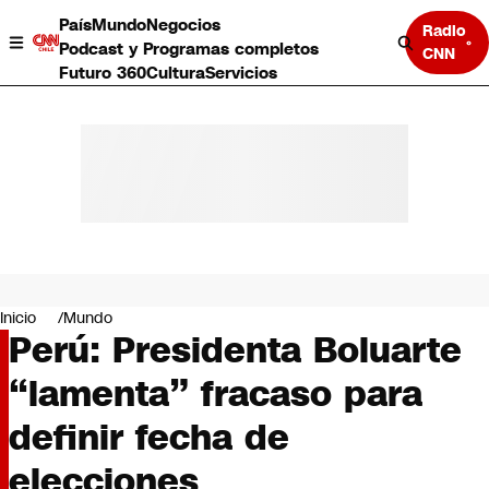
País
Mundo
Negocios
Radio
Podcast y Programas completos
CNN
Futuro 360
Cultura
Servicios
País
Mundo
Negocios
Inicio
Mundo
Perú: Presidenta Boluarte
Deportes
Programas completos
“lamenta” fracaso para
Cultura
Servicios
definir fecha de
Bits
CNN Data
elecciones
CNN tiempo