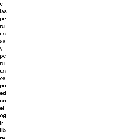
e
las
pe
ru
an
as
y
pe
ru
an
os
pu
ed
an
el
eg
ir
lib
re