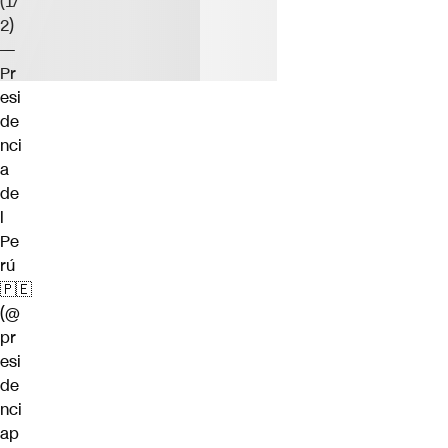
(1/
2)
—
Pr
esi
de
nci
a
de
l
Pe
rú
🇵🇪
(@
pr
esi
de
nci
ap