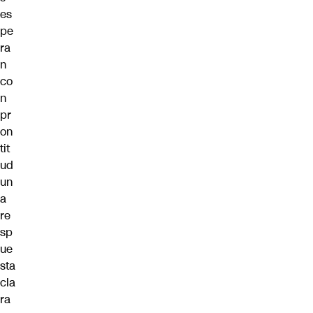
es
pe
ra
n
co
n
pr
on
tit
ud
un
a
re
sp
ue
sta
cla
ra