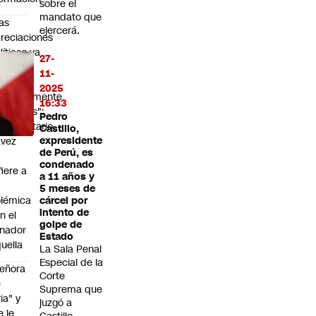
sobre el
mandato que
as
ejercerá.
reciaciones
líticas ya
27-
an
11-
uedado
2025
ompletamente
16:33
peradas":
Pedro
bsecretario
Castillo,
avez
expresidente
de Perú, es
condenado
fiere a
a 11 años y
5 meses de
lémica
cárcel por
intento de
n el
golpe de
nador
Estado
uella
La Sala Penal
Especial de la
eñora
Corte
e
Suprema que
ria" y
juzgó a
e le