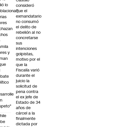
Castillo
lió lo
consideró
blacional":
que el
exmandatario
rias
no consumó
bres
el delito de
chazan
rebelión al no
chos
concretarse
e
sus
mila
intenciones
ores y
golpistas,
aman
motivo por el
que
que la
Fiscalía varió
l
durante el
ebate
juicio la
lítico
solicitud de
pena contra
sarrolle
el ex jefe de
on
Estado de 34
speto"
años de
cárcel a la
hile
finalmente
ebe
dictada por