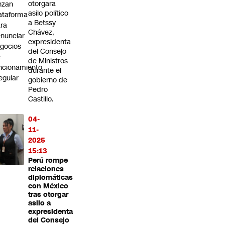
otorgara
nzan
asilo político
ataforma
a Betssy
ra
Chávez,
nunciar
expresidenta
gocios
del Consejo
e
de Ministros
ncionamiento
durante el
regular
gobierno de
Pedro
Castillo.
04-
11-
2025
15:13
Perú rompe
relaciones
diplomáticas
con México
tras otorgar
asilo a
expresidenta
del Consejo