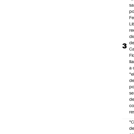
sa
po
Fe
Li
re
di
d
Ca
Fl
ll
a 
"e
d
po
se
de
c
re
"C
d