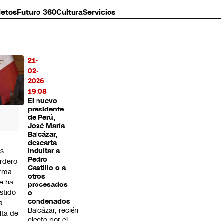
letos
Futuro 360
Cultura
Servicios
21-
MÁS
02-
O
2026
19:08
El nuevo
presidente
de Perú,
José María
Balcázar,
descarta
is
indultar a
Pedro
rdero
Castillo o a
irma
otros
e ha
procesados
istido
o
condenados
a
Balcázar, recién
alta de
electo por el