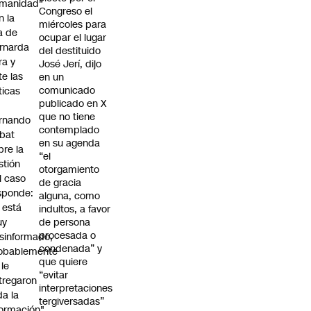
manidad"
Congreso el
n la
miércoles para
ja de
ocupar el lugar
rnarda
del destituido
ra y
José Jerí, dijo
te las
en un
comunicado
íticas
publicado en X
que no tiene
rnando
contemplado
bat
en su agenda
bre la
“el
stión
otorgamiento
l caso
de gracia
sponde:
alguna, como
l está
indultos, a favor
uy
de persona
procesada o
sinformado,
condenada” y
obablemente
que quiere
 le
“evitar
tregaron
interpretaciones
da la
tergiversadas”
formación"