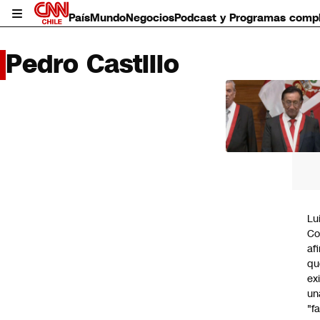
País
Mundo
Negocios
Podcast y Programas comp
Pedro Castillo
LO 
LEÍD
País
Mundo
Negocios
Deportes
Programas completos
Lu
Cultura
Co
Servicios
af
Bits
qu
CNN Data
ex
CNN tiempo
un
Futuro 360
"f
Opinión