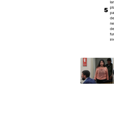
la
pl
pa
de
ne
d
fu
ir