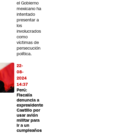
el Gobierno
mexicano ha
intentado
presentar a
los
involucrados
como
víctimas de
persecución
política.
22-
08-
2024
14:37
Perú:
Fiscalía
denuncia a
expresidente
Castillo por
usar avión
militar para
ir a un
cumpleaños