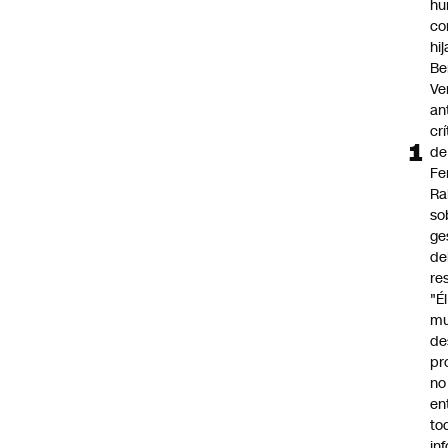
hu
co
hi
Be
Ve
an
cr
de
Fe
Ra
so
ge
de
re
"É
m
de
pr
no
en
to
in