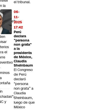
nvivir
el tribunal.
n la
eve y
06-
o
11-
ralizarse":
2025
ntros
17:42
 ski
Perú
declara
den
"persona
visar
non grata"
iterios
a la
ra el
presidenta
erre
de México,
Claudia
eventivo
Sheinbaum
e
El Congreso
aminos
de Perú
la
declaró
ontaña
“persona
non grata” a
in
Claudia
chadas":
Sheinbaum,
NC y
luego de que
México