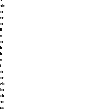
sin
co
ns
en
ti
mi
en
to
ta
m
bi
én
es
vio
len
cia
se
xu