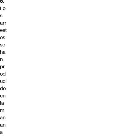
o
.
Lo
s
arr
est
os
se
ha
n
pr
od
uci
do
en
la
m
añ
an
a