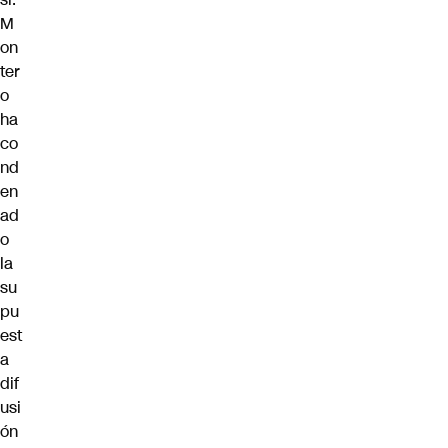
M
on
ter
o
ha
co
nd
en
ad
o
la
su
pu
est
a
dif
usi
ón