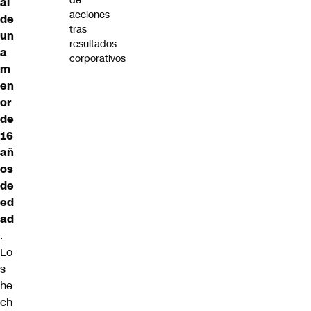
de
al
acciones
de
tras
un
resultados
a
corporativos
m
en
or
de
16
añ
os
de
ed
ad
.
Lo
s
he
ch