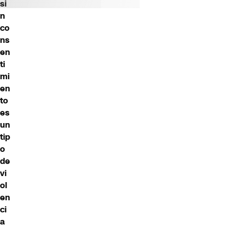
si
n
co
ns
en
ti
mi
en
to
es
un
tip
o
de
vi
ol
en
ci
a