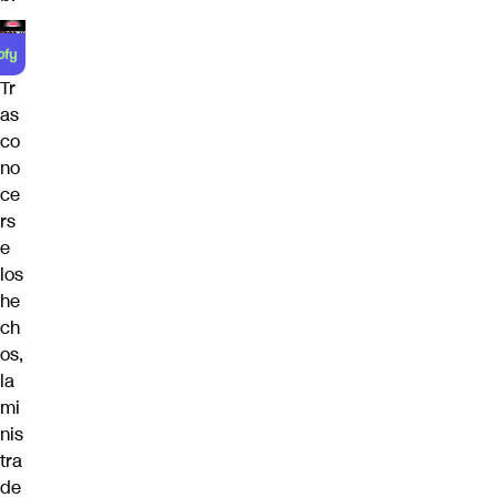
Tr
as
co
no
ce
rs
e
los
he
ch
os,
la
mi
nis
tra
de