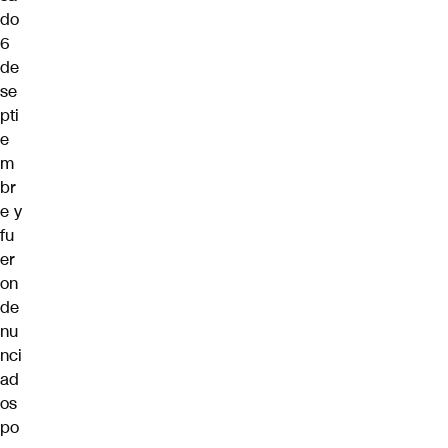
do
6
de
se
pti
e
m
br
e y
fu
er
on
de
nu
nci
ad
os
po