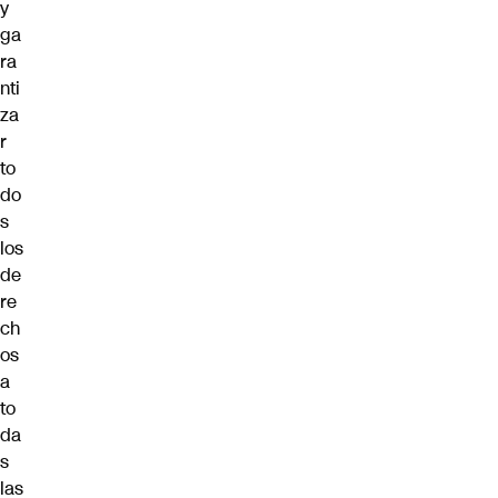
y
ga
ra
nti
za
r
to
do
s
los
de
re
ch
os
a
to
da
s
las