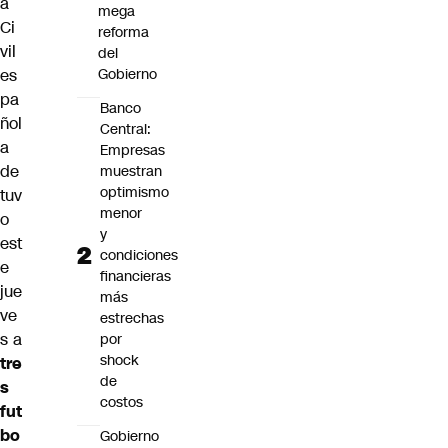
a
mega
Ci
reforma
vil
del
es
Gobierno
pa
Banco
ñol
Central:
a
Empresas
de
muestran
optimismo
tuv
menor
o
y
est
condiciones
e
financieras
jue
más
ve
estrechas
s a
por
shock
tre
de
s
costos
fut
bo
Gobierno