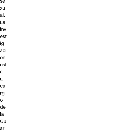
se
xu
al.
La
inv
est
ig
aci
ón
est
á
a
ca
rg
o
de
la
Gu
ar