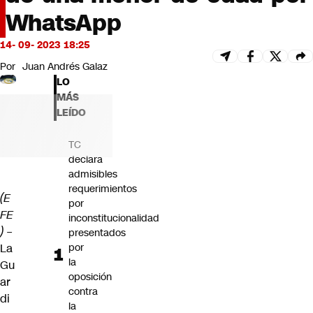
Futuro 360
WhatsApp
Opinión
14- 09- 2023 18:25
Por
Juan Andrés Galaz
LO
MÁS
LEÍDO
TC
declara
admisibles
requerimientos
(E
por
FE
inconstitucionalidad
) –
presentados
La
por
la
Gu
oposición
ar
contra
di
la