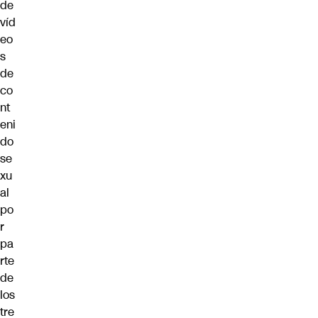
de
víd
eo
s
de
co
nt
eni
do
se
xu
al
po
r
pa
rte
de
los
tre