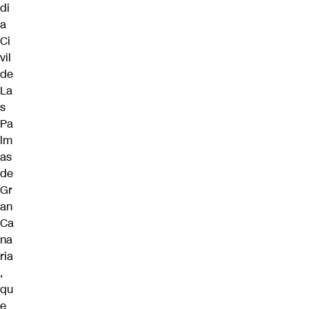
di
a
Ci
vil
de
La
s
Pa
lm
as
de
Gr
an
Ca
na
ria
,
qu
e