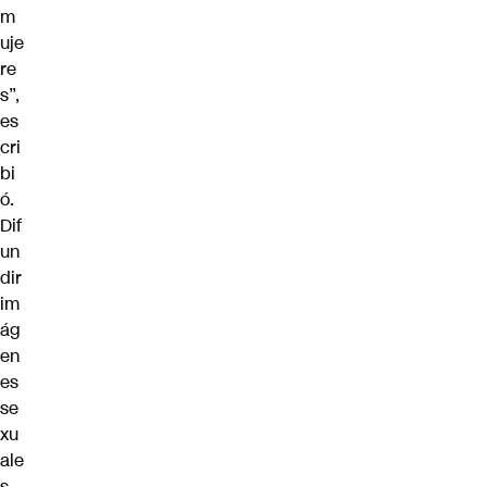
m
uje
re
s”,
es
cri
bi
ó.
Dif
un
dir
im
ág
en
es
se
xu
ale
s