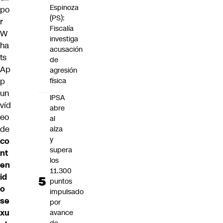
Espinoza
po
(PS):
r
Fiscalía
W
investiga
ha
acusación
ts
de
Ap
agresión
p
física
un
IPSA
víd
abre
eo
al
de
alza
y
co
supera
nt
los
en
11.300
id
puntos
o
impulsado
se
por
xu
avance