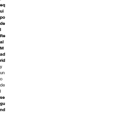
eq
ui
po
de
l
Re
al
M
ad
rid
y
un
o
de
l
se
gu
nd