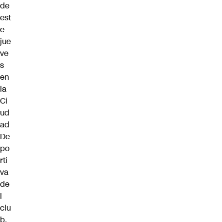
de
est
e
jue
ve
s
en
la
Ci
ud
ad
De
po
rti
va
de
l
clu
b.