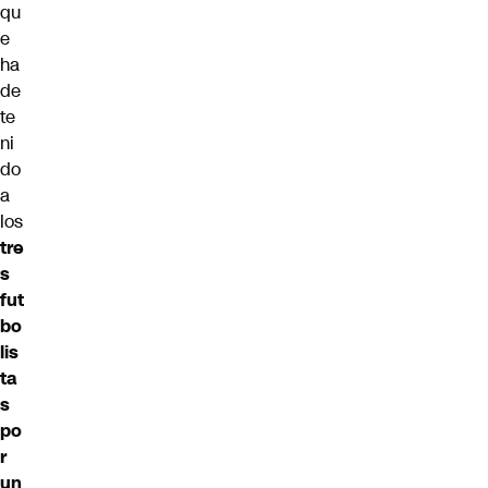
qu
e
ha
de
te
ni
do
a
los
tre
s
fut
bo
lis
ta
s
po
r
un