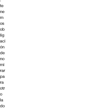
te
ne
m
os
ob
lig
aci
ón
de
no
mi
rar
pa
ra
otr
o
la
do