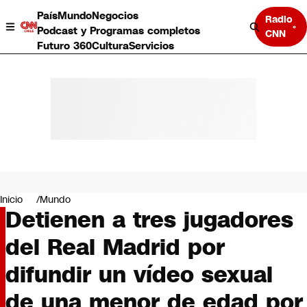
País
Mundo
Negocios
Radio
Podcast y Programas completos
CNN
Futuro 360
Cultura
Servicios
País
Mundo
Negocios
Inicio
Mundo
Detienen a tres jugadores
Deportes
Programas completos
del Real Madrid por
Cultura
Servicios
difundir un vídeo sexual
Bits
CNN Data
de una menor de edad por
CNN tiempo