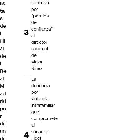
remueve
lis
por
ta
“pérdida
s
de
de
confianza”
l
al
fili
director
al
nacional
de
de
Mejor
l
Niñez
Re
al
La
M
denuncia
por
ad
violencia
rid
intrafamiliar
po
que
r
compromete
dif
al
un
senador
dir
Fidel