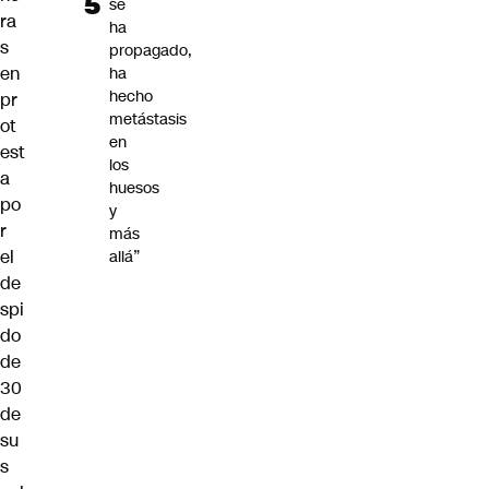
se
ra
ha
s
propagado,
en
ha
hecho
pr
metástasis
ot
en
est
los
a
huesos
po
y
r
más
el
allá”
de
spi
do
de
30
de
su
s