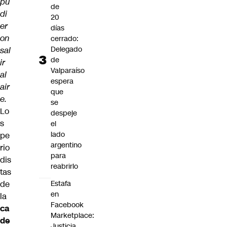
pu
de
di
20
er
días
on
cerrado:
Delegado
sal
de
ir
Valparaíso
al
espera
air
que
e.
se
Lo
despeje
s
el
lado
pe
argentino
rio
para
dis
reabrirlo
tas
de
Estafa
en
la
Facebook
ca
Marketplace:
de
Justicia