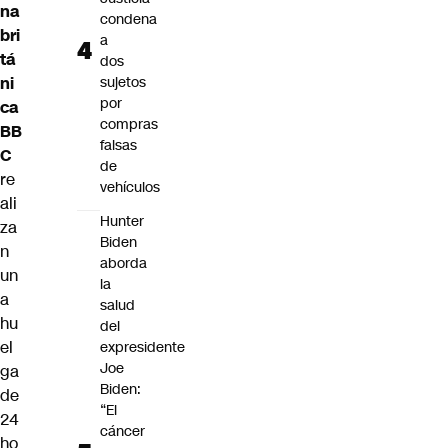
na
condena
bri
a
tá
dos
ni
sujetos
por
ca
compras
BB
falsas
C
de
re
vehículos
ali
Hunter
za
Biden
n
aborda
un
la
a
salud
hu
del
el
expresidente
Joe
ga
Biden:
de
“El
24
cáncer
ho