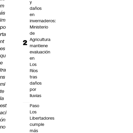
y
m
daños
ás
en
im
invernaderos:
po
Ministerio
de
rta
Agricultura
nt
mantiene
es
evaluación
qu
en
e
Los
tra
Ríos
ns
tras
daños
mi
por
te
lluvias
la
est
Paso
Los
aci
Libertadores
ón
cumple
no
más