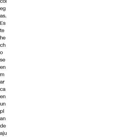
col
eg
as.
Es
te
he
ch
o
se
en
m
ar
ca
en
un
pl
an
de
aju