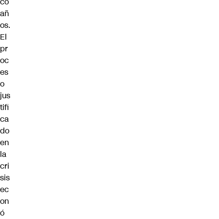
co
añ
os.
El
pr
oc
es
o
jus
tifi
ca
do
en
la
cri
sis
ec
on
ó