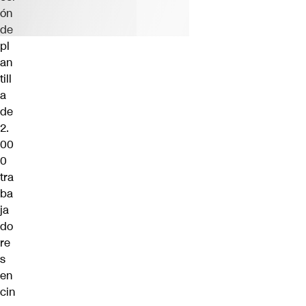
ón
de
pl
an
till
a
de
2.
00
0
tra
ba
ja
do
re
s
en
cin