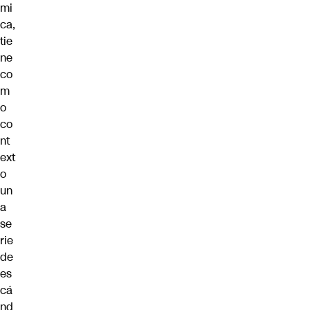
mi
ca,
tie
ne
co
m
o
co
nt
ext
o
un
a
se
rie
de
es
cá
nd