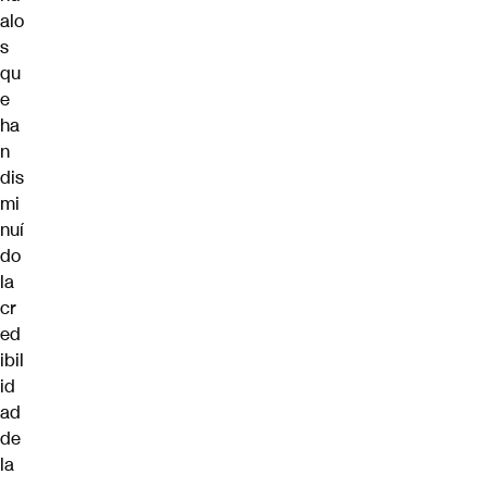
alo
s
qu
e
ha
n
dis
mi
nuí
do
la
cr
ed
ibil
id
ad
de
la