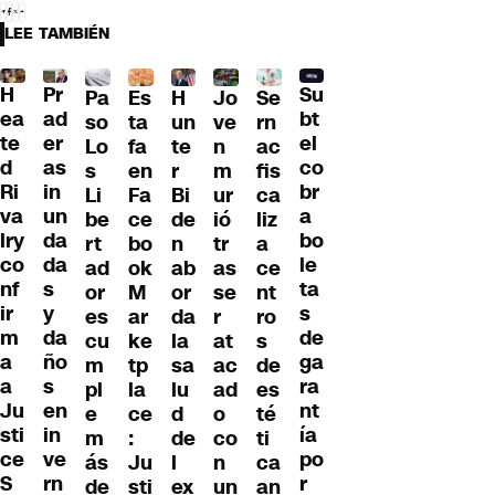
LEE TAMBIÉN
H
Pr
Su
Pa
H
Jo
Se
Es
ea
ad
bt
so
un
ve
rn
ta
te
er
el
Lo
te
n
ac
fa
d
as
co
s
r
m
fis
en
Ri
in
br
Li
Bi
ur
ca
Fa
va
un
a
be
de
ió
liz
ce
lry
da
bo
rt
n
tr
a
bo
co
da
le
ad
ab
as
ce
ok
nf
s
ta
or
or
se
nt
M
ir
y
s
es
da
r
ro
ar
m
da
de
cu
la
at
s
ke
a
ño
ga
m
sa
ac
de
tp
a
s
ra
pl
lu
ad
es
la
Ju
en
nt
e
d
o
té
ce
sti
in
ía
m
de
co
ti
:
ce
ve
po
ás
l
n
ca
Ju
S
rn
r
de
ex
un
an
sti