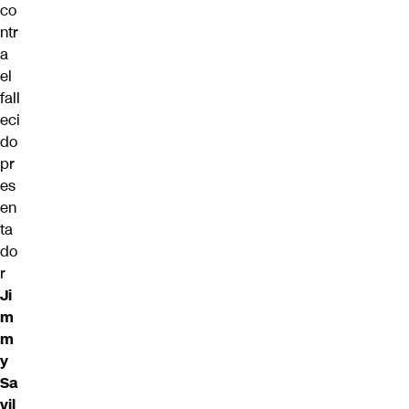
co
ntr
a
el
fall
eci
do
pr
es
en
ta
do
r
Ji
m
m
y
Sa
vil