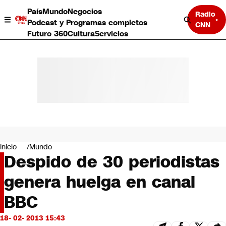
País
Mundo
Negocios
Radio
Podcast y Programas completos
CNN
Futuro 360
Cultura
Servicios
País
Mundo
Negocios
Inicio
Mundo
Despido de 30 periodistas
Deportes
Programas completos
genera huelga en canal
Cultura
Servicios
BBC
Bits
CNN Data
18- 02- 2013 15:43
CNN tiempo