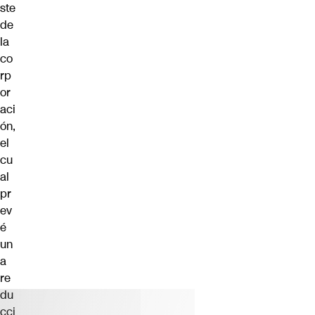
ste
de
la
co
rp
or
aci
ón,
el
cu
al
pr
ev
é
un
a
re
du
cci