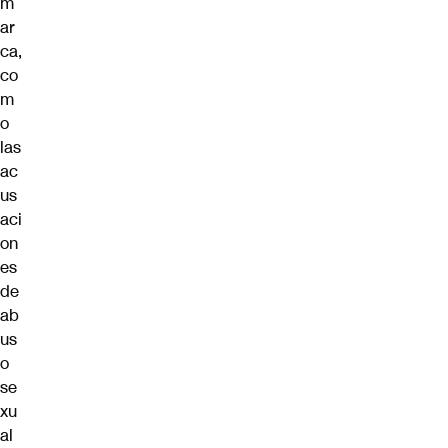
m
ar
ca,
co
m
o
las
ac
us
aci
on
es
de
ab
us
o
se
xu
al