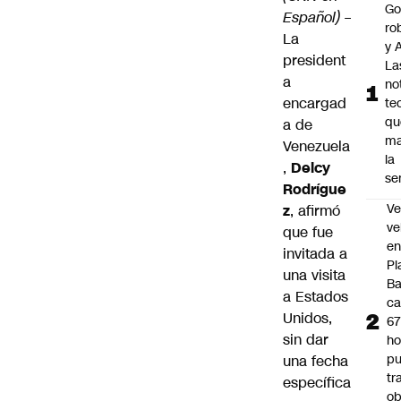
Go
Español)
–
ro
La
y A
president
La
a
no
encargad
te
qu
a de
ma
Venezuela
la
,
Delcy
se
Rodrígue
Ve
z
, afirmó
ve
que fue
e
invitada a
Pl
una visita
B
a Estados
ca
Unidos,
6
sin dar
ho
pu
una fecha
tr
específica
ob