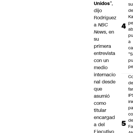
Unidos
”,
su
dijo
de
Ka
Rodríguez
pe
a
NBC
ab
News
, en
pu
su
a
primera
ca
entrevista
“S
con un
p
pe
medio
internacio
Co
nal desde
de
que
fa
IP
asumió
in
como
pa
titular
c
encargad
d
a del
Fa
Ejecutivo
A