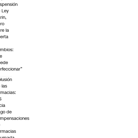
spensión
 Ley
rin,
ro
re la
erta
mbios:
e
uede
rfeccionar”
lusión
 las
rmacias:
S
icia
go de
ompensaciones
e
rmacias
humada