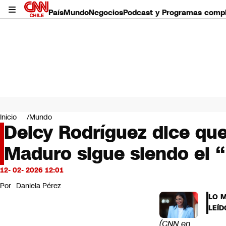
País
Mundo
Negocios
Podcast y Programas comp
País
Mundo
Inicio
Mundo
Negocios
Delcy Rodríguez dice que
Deportes
Maduro sigue siendo el “
Programas completos
Cultura
Servicios
12- 02- 2026 12:01
Bits
Por
Daniela Pérez
CNN Data
LO 
CNN tiempo
LEÍD
Futuro 360
(CNN en
Opinión