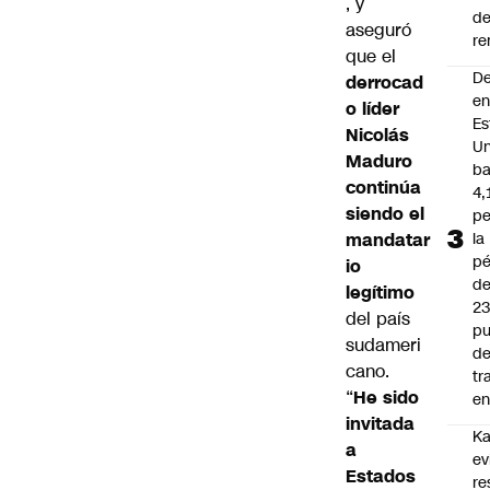
, y
d
aseguró
re
que el
D
derrocad
e
o líder
Es
Nicolás
Un
Maduro
ba
continúa
4,
siendo el
pe
mandatar
la
pé
io
d
legítimo
2
del país
pu
sudameri
d
cano.
tr
“
He sido
en
invitada
Ka
a
ev
Estados
re