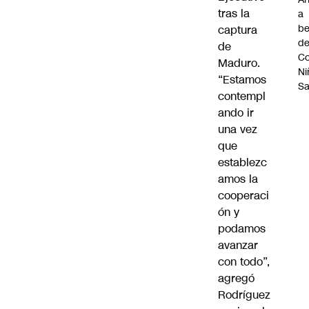
tras la
a
be
captura
d
de
Co
Maduro.
Ni
“Estamos
S
contempl
ando ir
una vez
que
establezc
amos la
cooperaci
ón y
podamos
avanzar
con todo”,
agregó
Rodríguez