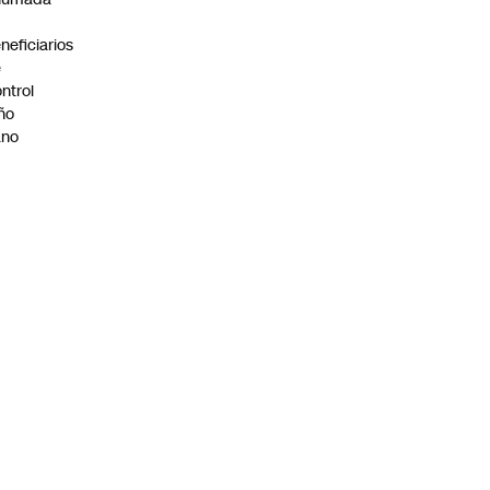
neficiarios
e
ntrol
ño
ano