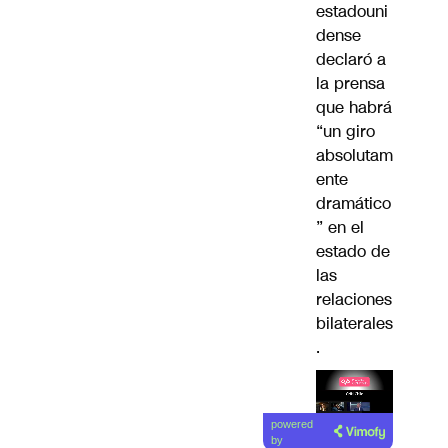
estadouni
dense
declaró a
la prensa
que habrá
“un giro
absolutam
ente
dramático
” en el
estado de
las
relaciones
bilaterales
.
Lea el
powered
artículo
by