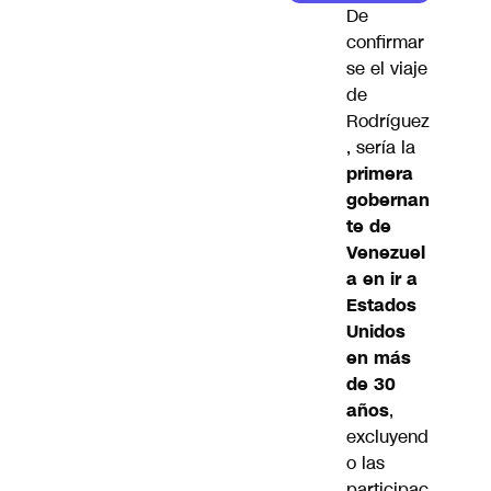
De
confirmar
se el viaje
de
Rodríguez
, sería la
primera
gobernan
te de
Venezuel
a en ir a
Estados
Unidos
en más
de 30
años
,
excluyend
o las
participac