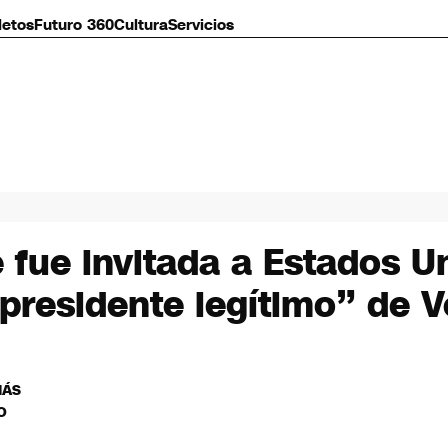
letos
Futuro 360
Cultura
Servicios
 fue invitada a Estados U
presidente legítimo” de 
MÁS
O