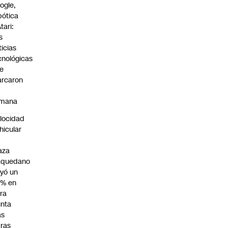
ogle,
bótica
tari:
s
ticias
cnológicas
e
rcaron
mana
locidad
hicular
n
aza
aquedano
yó un
7% en
ra
nta
as
ras