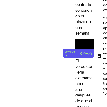
h
contra la
de
sentencia
ex
en el
“C
plazo de
Po
una
ap
semana.
co
e
cu
po
powered
re
by
en
El
de
veredicto
y
llega
ca
exactame
su
tr
nte un
d
año
"v
después
de que el
francés