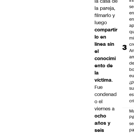
In
la casa de
se
la pareja,
en
filmarlo y
en
luego
ap
compartir
qu
lo en
m
línea sin
cr
An
el
a
conocimi
de
ento de
bo
la
eu
víctima
.
¿p
Fue
su
condenad
es
cr
o el
viernes a
M
ocho
Pi
años y
se
seis
pa