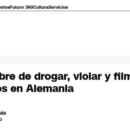
letos
Futuro 360
Cultura
Servicios
re de drogar, violar y fil
os en Alemania
MÁS
O