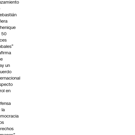
nzamiento
e
ebastián
ñera
henique
 50
ces
obales”
afirma
ue
ay un
uerdo
ternacional
specto
 rol en
fensa
 la
emocracia
los
rechos