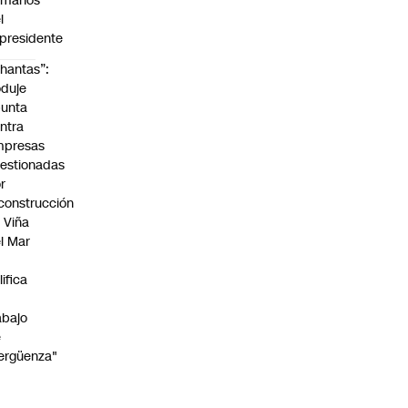
umanos”
l
presidente
hantas”:
duje
unta
ntra
mpresas
estionadas
r
construcción
 Viña
l Mar
lifica
abajo
e
ergüenza"