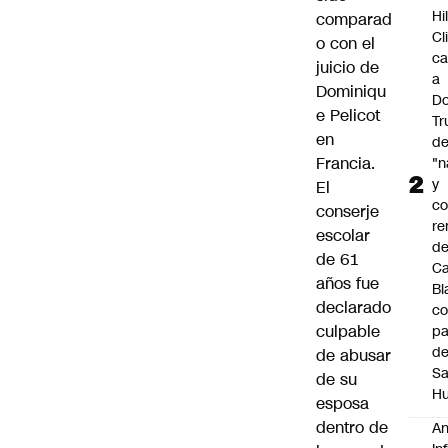
Hi
comparad
Cl
o con el
ca
juicio de
a
Dominiqu
Do
e Pelicot
T
en
d
Francia.
"n
y
El
c
conserje
re
escolar
de
de 61
C
años fue
Bl
declarado
co
culpable
pa
d
de abusar
S
de su
Hu
esposa
dentro de
An