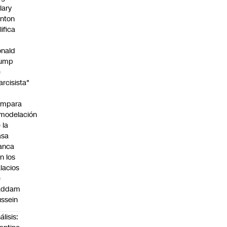
llary
inton
lifica
nald
rump
e
arcisista"
ompara
modelación
 la
asa
anca
n los
lacios
e
addam
ssein
álisis: