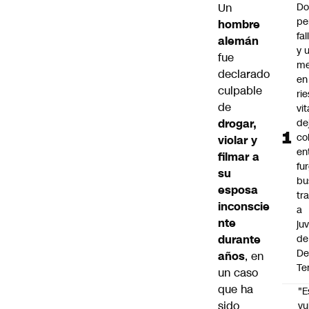
Un
Do
pe
hombre
fa
alemán
y 
fue
me
declarado
en
culpable
ri
de
vit
drogar,
de
co
violar y
en
filmar a
fu
su
bu
esposa
tr
inconscie
a
nte
ju
durante
de
De
años
, en
Te
un caso
que ha
"E
sido
vu