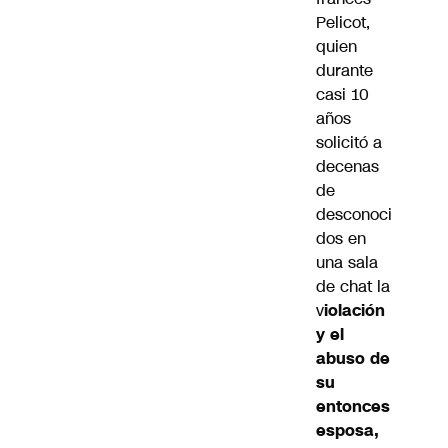
Pelicot,
quien
durante
casi 10
años
solicitó a
decenas
de
desconoci
dos en
una sala
de chat la
v
iolación
y el
abuso de
su
entonces
esposa,