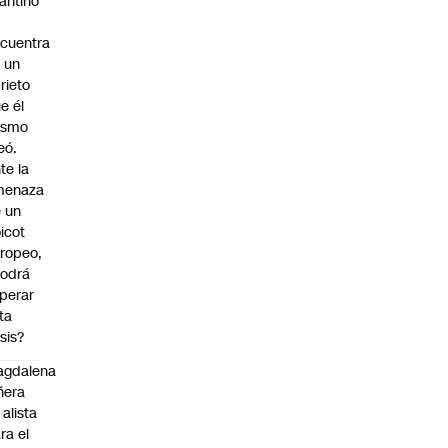
fantino
cuentra
 un
rieto
e él
ismo
eó.
te la
menaza
 un
icot
ropeo,
odrá
perar
ta
isis?
agdalena
ñera
 alista
ra el