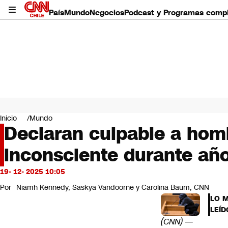
País
Mundo
Negocios
Podcast y Programas comp
País
Mundo
Inicio
Mundo
Negocios
Declaran culpable a homb
Deportes
inconsciente durante añ
Programas completos
Cultura
Servicios
19- 12- 2025 10:05
Bits
Por
Niamh Kennedy, Saskya Vandoorne y Carolina Baum, CNN
CNN Data
LO 
CNN tiempo
LEÍD
Futuro 360
(CNN)
—
Opinión