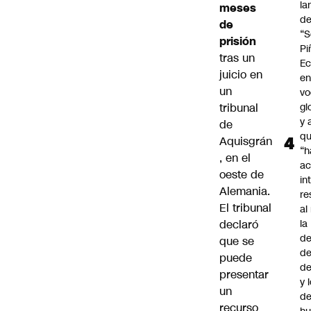
la
meses
d
de
“S
prisión
Pi
tras un
Ec
juicio en
en
un
vo
tribunal
gl
y 
de
q
Aquisgrán
“h
, en el
ac
oeste de
in
Alemania.
re
El tribunal
al
declaró
la
de
que se
de
puede
d
presentar
y 
un
de
recurso