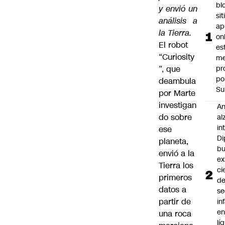
bl
y envió un
si
análisis a
ap
la Tierra.
on
El robot
es
“Curiosity
me
”, que
pr
po
deambula
Su
por Marte
investigan
An
do sobre
al
in
ese
Di
planeta,
b
envió a la
ex
Tierra los
ci
primeros
d
datos a
se
partir de
in
e
una roca
lí