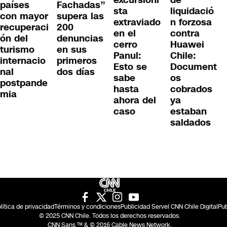
excursioni
países
Fachadas”
liquidació
sta
con mayor
supera las
n forzosa
extraviado
recuperaci
200
contra
en el
ón del
denuncias
Huawei
cerro
turismo
en sus
Chile:
Panul:
internacio
primeros
Document
Esto se
nal
dos días
os
sabe
postpande
cobrados
hasta
mia
ya
ahora del
estaban
caso
saldados
lítica de privacidad
Términos y condiciones
Publicidad Servel CNN Chile Digital
Pub
© 2025 CNN Chile. Todos los derechos reservados.
CNN Sans ™ & © 2016 Cable News Network.