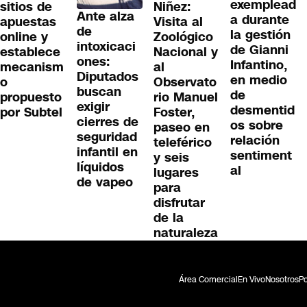
exemplead
sitios de
Niñez:
Ante alza
a durante
apuestas
Visita al
de
la gestión
online y
Zoológico
intoxicaci
de Gianni
establece
Nacional y
ones:
Infantino,
mecanism
al
Diputados
en medio
o
Observato
buscan
de
propuesto
rio Manuel
exigir
desmentid
por Subtel
Foster,
cierres de
os sobre
paseo en
seguridad
relación
teleférico
infantil en
sentiment
y seis
líquidos
al
lugares
de vapeo
para
disfrutar
de la
naturaleza
Área Comercial
En Vivo
Nosotros
Po