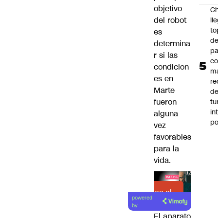
objetivo
Ch
del robot
ll
to
es
de
determina
pa
r si las
c
condicion
m
es en
re
Marte
de
fueron
tu
in
alguna
p
vez
favorables
para la
vida.
Lea el
powered
artículo
by
El aparato