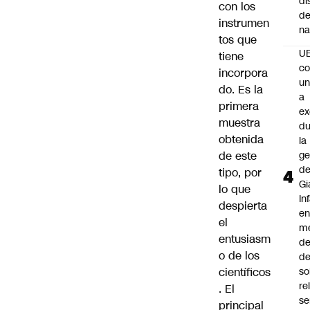
di
con los
de
instrumen
na
tos que
U
tiene
co
incorpora
un
do. Es la
a
primera
e
muestra
du
obtenida
la
de este
ge
d
tipo, por
Gi
lo que
In
despierta
e
el
m
entusiasm
d
o de los
de
científicos
so
re
. El
se
principal