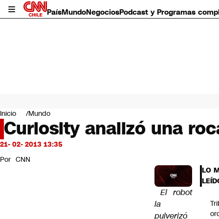
País
Mundo
Negocios
Podcast y Programas comp
País
Mundo
Inicio
Mundo
Negocios
Curiosity analizó una ro
Deportes
Programas completos
21- 02- 2013 13:35
Cultura
Por
CNN
Servicios
LO 
Bits
LEÍD
CNN Data
El robot
CNN tiempo
la
Tr
Futuro 360
or
pulverizó
Opinión