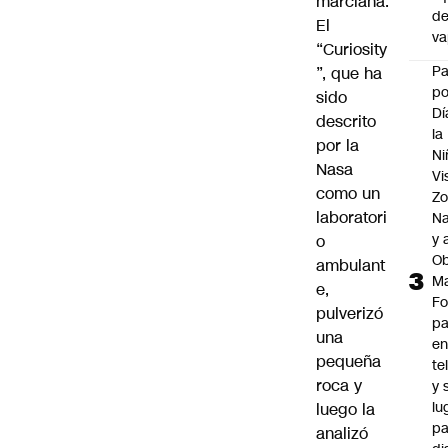
marciana.
d
El
v
“Curiosity
P
”, que ha
po
sido
Dí
descrito
la
por la
Ni
Nasa
Vi
como un
Zo
laboratori
Na
y 
o
Ob
ambulant
M
e,
Fo
pulverizó
p
una
e
pequeña
te
roca y
y 
lu
luego la
pa
analizó