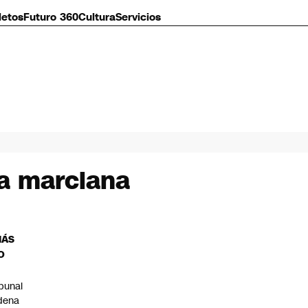
letos
Futuro 360
Cultura
Servicios
ca marciana
MÁS
O
ibunal
dena