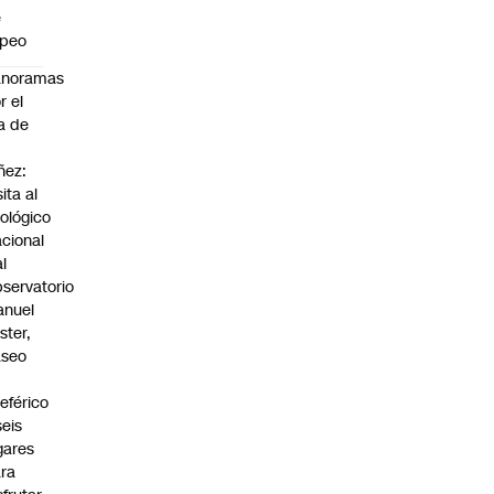
e
apeo
anoramas
r el
a de
ñez:
sita al
ológico
cional
al
servatorio
anuel
ster,
aseo
n
leférico
seis
gares
ra