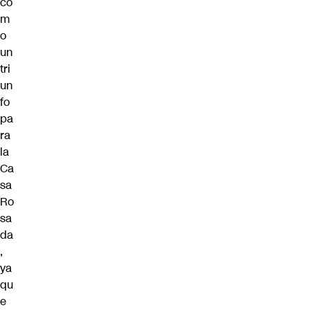
co
m
o
un
tri
un
fo
pa
ra
la
Ca
sa
Ro
sa
da
,
ya
qu
e