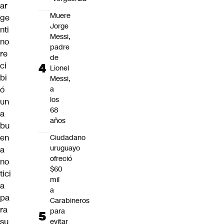
ar
Muere
ge
Jorge
nti
Messi,
no
padre
re
de
ci
Lionel
bi
Messi,
ó
a
los
un
68
a
años
bu
en
Ciudadano
uruguayo
a
ofreció
no
$60
tici
mil
a
a
pa
Carabineros
ra
para
su
evitar