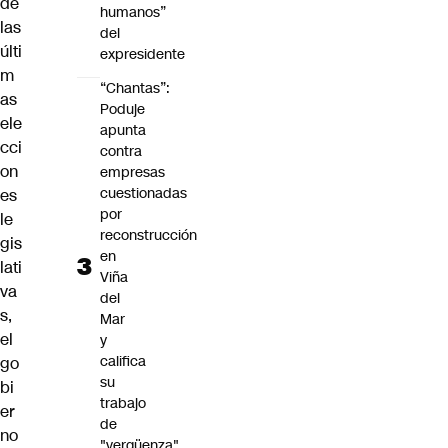
de
humanos”
las
del
últi
expresidente
m
“Chantas”:
as
Poduje
ele
apunta
cci
contra
on
empresas
cuestionadas
es
por
le
reconstrucción
gis
en
lati
Viña
va
del
s,
Mar
el
y
califica
go
su
bi
trabajo
er
de
no
"vergüenza"