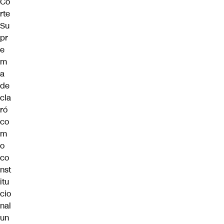
Co
rte
Su
pr
e
m
a
de
cla
ró
co
m
o
co
nst
itu
cio
nal
un