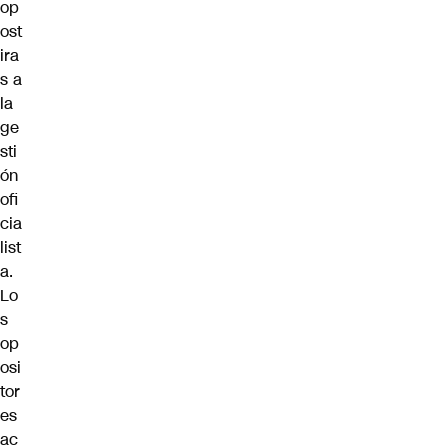
op
ost
ira
s a
la
ge
sti
ón
ofi
cia
list
a.
Lo
s
op
osi
tor
es
ac