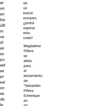
ar
de
on
un
boicot
en
europeo,
los
¿podrá
últi
superar
m
esta
os
crisis?
dí
Magdalena
as
Piñera
su
se
pu
alista
est
para
as
el
lanzamiento
pr
de
esi
“Sebastián
on
Piñera
es
Echenique
de
en
la
50