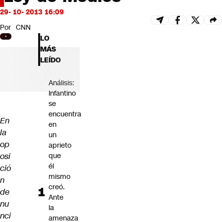
Futuro 360
29- 10- 2013 16:09
Opinión
Por
CNN
LO
MÁS
LEÍDO
Análisis:
Infantino
se
encuentra
En
en
la
un
op
aprieto
osi
que
él
ció
mismo
n
creó.
de
Ante
nu
la
nci
amenaza