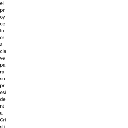
el
pr
oy
ec
to
er
a
cla
ve
pa
ra
su
pr
esi
de
nt
a
Cri
sti