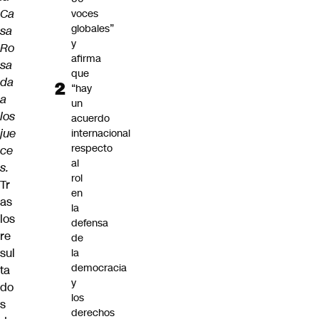
Ca
voces
globales”
sa
y
Ro
afirma
sa
que
da
“hay
a
un
los
acuerdo
jue
internacional
respecto
ce
al
s.
rol
Tr
en
as
la
los
defensa
re
de
sul
la
democracia
ta
y
do
los
s
derechos