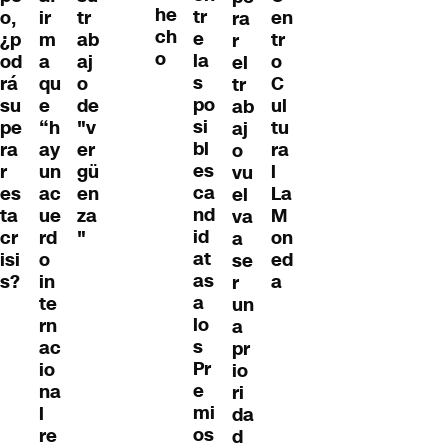
he
tr
o,
ir
en
tr
ra
ch
e
¿p
m
tr
ab
r
o
la
od
a
o
aj
el
s
rá
qu
C
o
tr
po
su
e
ul
de
ab
si
pe
“h
tu
"v
aj
bl
ra
ay
ra
er
o
es
r
un
l
gü
vu
ca
es
ac
La
en
el
nd
ta
ue
M
za
va
id
cr
rd
on
"
a
at
isi
o
ed
se
as
s?
in
a
r
a
te
un
lo
rn
a
s
ac
pr
Pr
io
io
e
na
ri
mi
l
da
os
re
d