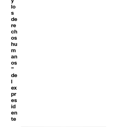
y
lo
s
de
re
ch
os
hu
m
an
os
”
de
l
ex
pr
es
id
en
te