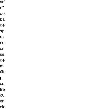
arí
n”
de
ba
de
sp
re
nd
er
se
de
m
últi
pl
es
fre
cu
en
cia