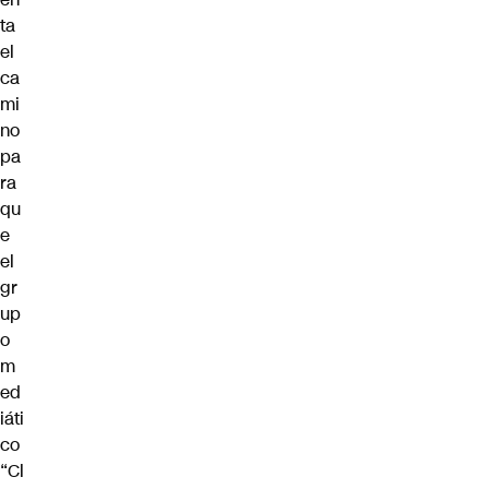
ta
el
ca
mi
no
pa
ra
qu
e
el
gr
up
o
m
ed
iáti
co
“Cl