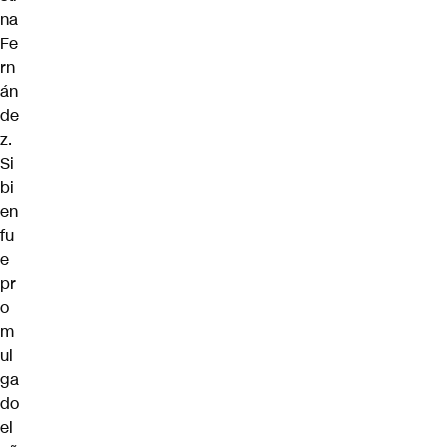
na
Fe
rn
án
de
z.
Si
bi
en
fu
e
pr
o
m
ul
ga
do
el