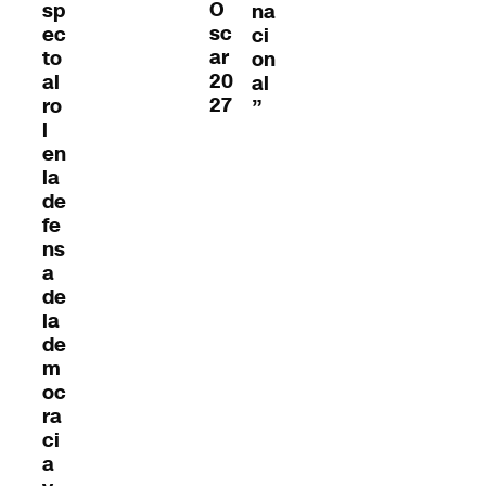
O
sp
na
sc
ec
ci
ar
to
on
20
al
al
27
ro
”
l
en
la
de
fe
ns
a
de
la
de
m
oc
ra
ci
a