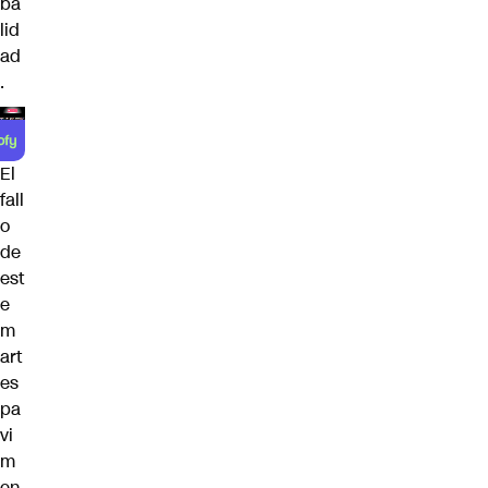
ba
lid
ad
.
El
fall
o
de
est
e
m
art
es
pa
vi
m
en