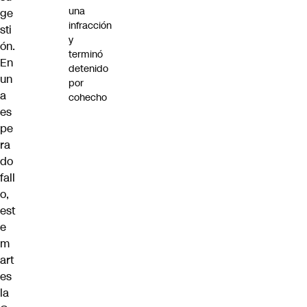
una
ge
infracción
sti
y
ón.
terminó
En
detenido
un
por
a
cohecho
es
pe
ra
do
fall
o,
est
e
m
art
es
la