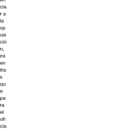
cia
r a
la
op
osi
ció
n,
mi
en
tra
s
qu
e
pa
ra
el
ofi
cia