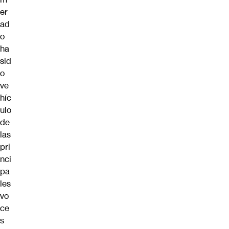
er
ad
o
ha
sid
o
ve
híc
ulo
de
las
pri
nci
pa
les
vo
ce
s