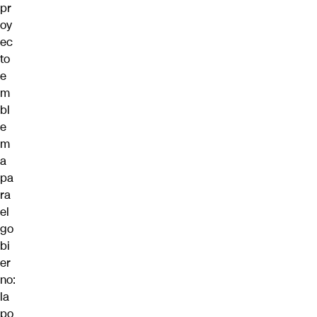
pr
oy
ec
to
e
m
bl
e
m
a
pa
ra
el
go
bi
er
no:
la
po