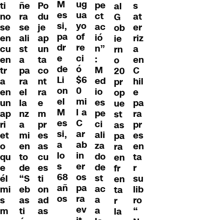
M
ug
pe
ti
ñe
s
Po
al
es
ua
ct
no
ra
at
du
G
si,
yo
ac
se
se
er
je
ob
pa
of
ió
en
ali
riz
ap
ie
dr
re
n”
cu
st
a
un
rn
e
ci
:
en
a
en
ta
o
de
ó
M
tr
pa
C
co
20
Li
$6
ed
a
ra
hil
nt
pr
on
0
io
en
el
e
ra
op
el
mi
es
un
la
pa
e
ue
M
l a
pe
ap
nz
ra
m
st
es
C
ci
ri
a
pr
pr
as
si,
ar
ali
et
mi
es
es
pa
a
ab
za
o
en
en
as
ra
lo
in
do
qu
to
ta
cu
en
s
er
de
e
de
r
es
fr
68
os
st
él
“S
su
ti
en
añ
pa
ac
mi
eb
lib
on
ta
os
ra
a
s
as
ro
ad
r
ev
a
m
ti
“
as
la