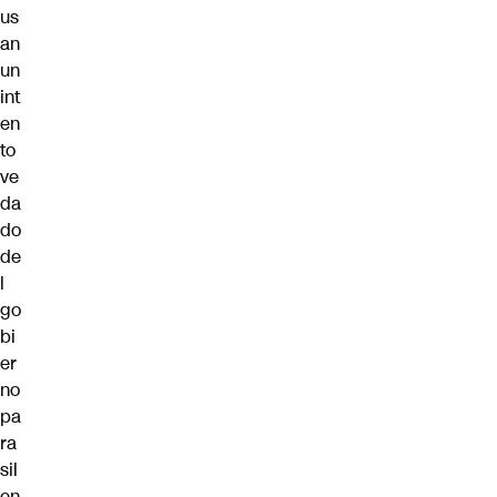
us
an
un
int
en
to
ve
da
do
de
l
go
bi
er
no
pa
ra
sil
en