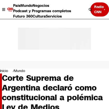
País
Mundo
Negocios
Radio
Podcast y Programas completos
CNN
Futuro 360
Cultura
Servicios
País
Mundo
Negocios
Inicio
Mundo
Corte Suprema de
Deportes
Programas completos
Argentina declaró como
Cultura
Servicios
constitucional a polémica
Bits
CNN Data
Ley de Medios
CNN tiempo