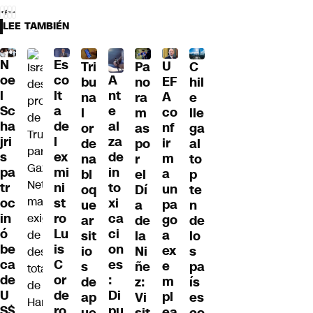
LEE TAMBIÉN
N
Es
U
Tri
Pa
C
A
oe
co
EF
bu
no
hil
nt
l
lt
A
na
ra
e
e
Sc
a
co
l
m
lle
al
ha
de
nf
or
as
ga
za
jri
l
ir
de
po
al
de
s
ex
m
na
r
to
in
pa
mi
a
bl
el
p
to
tr
ni
un
oq
Dí
te
xi
oc
st
pa
ue
a
n
ca
in
ro
go
ar
de
de
ci
ó
Lu
a
sit
la
lo
on
be
is
ex
io
Ni
s
es
ca
C
e
s
ñe
pa
:
de
or
m
de
z:
ís
Di
U
de
pl
ap
Vi
es
pu
S$
ro
ea
ue
sit
co