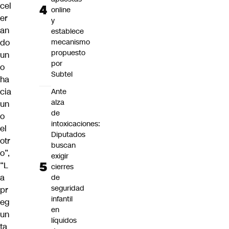
cel
online
er
y
an
establece
do
mecanismo
propuesto
un
por
o
Subtel
ha
cia
Ante
alza
un
de
o
intoxicaciones:
el
Diputados
otr
buscan
o”,
exigir
“L
cierres
a
de
seguridad
pr
infantil
eg
en
un
líquidos
ta