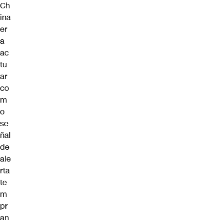
Ch
ina
er
a
ac
tu
ar
co
m
o
se
ñal
de
ale
rta
te
m
pr
an