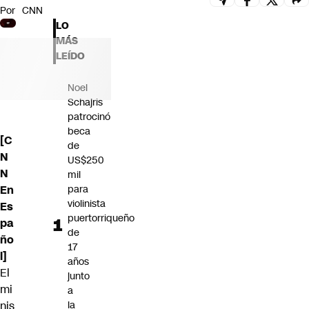
Por
CNN
Futuro 360
LO
Opinión
MÁS
LEÍDO
Noel
Schajris
patrocinó
beca
[C
de
N
US$250
N
mil
En
para
violinista
Es
puertorriqueño
pa
de
ño
17
l]
años
El
junto
mi
a
nis
la