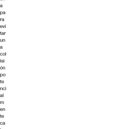
a
pa
ra
evi
tar
un
a
col
isi
ón
po
te
nci
al
m
en
te
ca