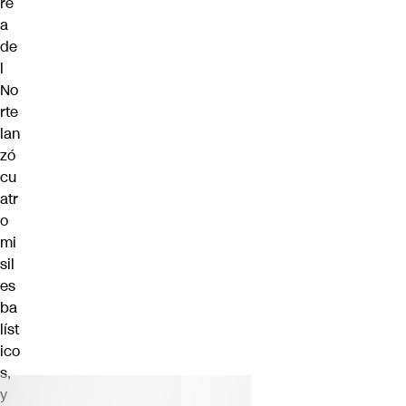
re
a
de
l
No
rte
lan
zó
cu
atr
o
mi
sil
es
ba
líst
ico
s
,
y