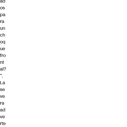
ad
os
pa
ra
un
ch
oq
ue
fro
nt
al?
”.
La
se
ve
ra
ad
ve
rte