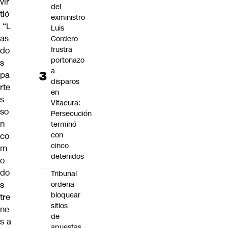
vir
del
tió
exministro
“L
Luis
as
Cordero
frustra
do
portonazo
s
a
pa
disparos
rte
en
s
Vitacura:
so
Persecución
n
terminó
con
co
cinco
m
detenidos
o
do
Tribunal
s
ordena
bloquear
tre
sitios
ne
de
s a
apuestas