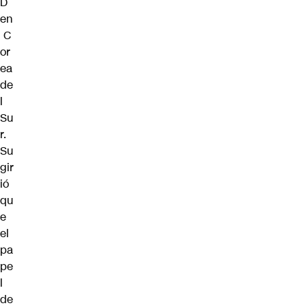
D
en
C
or
ea
de
l
Su
r.
Su
gir
ió
qu
e
el
pa
pe
l
de