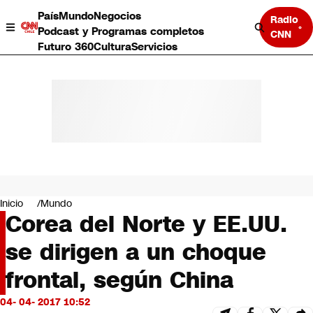
País
Mundo
Negocios
Radio
Podcast y Programas completos
CNN
Futuro 360
Cultura
Servicios
País
Mundo
Negocios
Inicio
Mundo
Corea del Norte y EE.UU.
Deportes
Programas completos
se dirigen a un choque
Cultura
Servicios
frontal, según China
Bits
CNN Data
04- 04- 2017 10:52
CNN tiempo