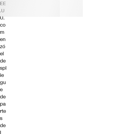
EE
.U
U.
co
m
en
zó
el
de
spl
ie
gu
e
de
pa
rte
s
de
l