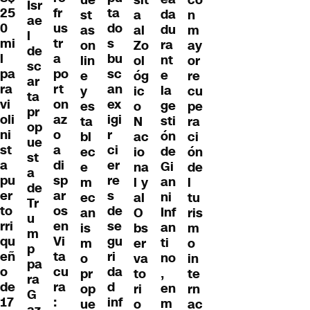
Isr
ta
25
fr
da
st
a
n
ae
do
0
us
du
as
al
m
l
s
mi
tr
ra
on
Zo
ay
de
bu
l
a
nt
lin
ol
or
sc
sc
pa
po
e
e
óg
re
ar
an
ra
rt
la
y
ic
cu
ta
ex
vi
on
ge
es
o
pe
pr
igi
oli
az
sti
ta
N
ra
op
r
ni
o
ón
bl
ac
ci
ue
ci
st
a
de
ec
io
ón
st
er
a
di
Gi
e
na
de
a
re
pu
sp
an
m
l y
l
de
s
er
ar
ni
ec
al
tu
Tr
de
to
os
Inf
an
O
ris
u
se
rri
en
an
is
bs
m
m
gu
qu
Vi
ti
m
er
o
p
ri
eñ
ta
no
o
va
in
pa
da
o
cu
,
pr
to
te
ra
d
de
ra
en
op
ri
rn
G
inf
17
:
m
ue
o
ac