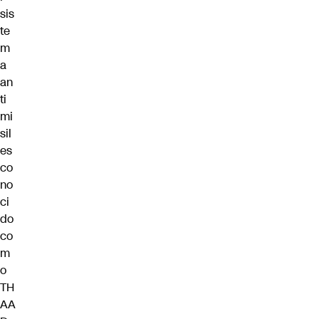
sis
te
m
a
an
ti
mi
sil
es
co
no
ci
do
co
m
o
TH
AA