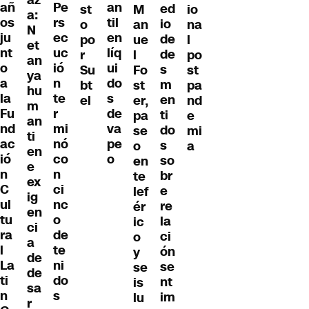
az
an
añ
Pe
ed
st
M
io
a:
til
os
rs
io
o
an
na
N
en
ju
ec
de
po
ue
l
et
líq
nt
uc
de
r
l
po
an
ui
o
ió
s
Su
Fo
st
ya
do
a
n
m
bt
st
pa
hu
s
la
te
en
el
er,
nd
m
de
Fu
r
ti
pa
e
an
va
nd
mi
do
se
mi
ti
pe
ac
nó
s
o
a
en
o
ió
co
so
en
e
n
n
br
te
ex
C
ci
e
lef
ig
ul
nc
re
ér
en
tu
o
la
ic
ci
ra
de
ci
o
a
l
te
ón
y
de
La
ni
se
se
de
ti
do
nt
is
sa
n
s
im
lu
r