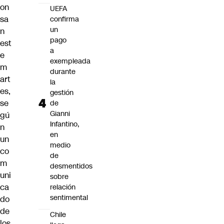
on
UEFA
sa
confirma
un
n
pago
est
a
e
exempleada
m
durante
art
la
es,
gestión
se
de
Gianni
gú
Infantino,
n
en
un
medio
co
de
m
desmentidos
uni
sobre
ca
relación
sentimental
do
de
Chile
los