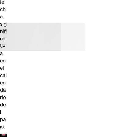
fe
ch
a
sig
nifi
ca
tiv
a
en
el
cal
en
da
rio
de
l
pa
ís.