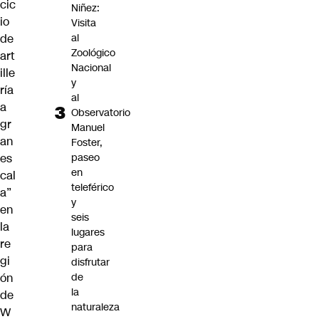
cic
Niñez:
io
Visita
de
al
Zoológico
art
Nacional
ille
y
ría
al
a
Observatorio
gr
Manuel
an
Foster,
es
paseo
en
cal
teleférico
a”
y
en
seis
la
lugares
re
para
gi
disfrutar
ón
de
la
de
naturaleza
W