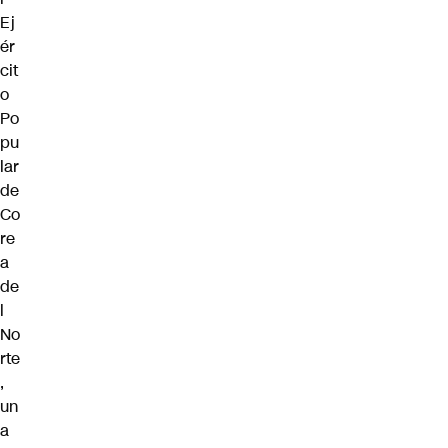
Ej
ér
cit
o
Po
pu
lar
de
Co
re
a
de
l
No
rte
,
un
a