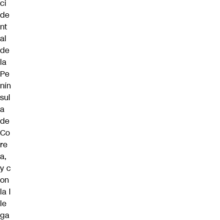
ci
de
nt
al
de
la
Pe
nín
sul
a
de
Co
re
a,
y c
on
la
l
le
ga