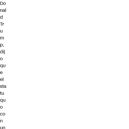
Do
nal
d
Tr
u
m
p,
dij
o
qu
e
el
sta
tu
qu
o
co
n
un