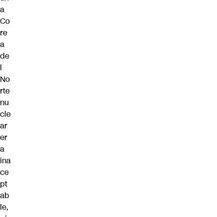
a
Co
re
a
de
l
No
rte
nu
cle
ar
er
a
ina
ce
pt
ab
le,