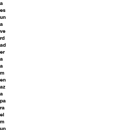
a
es
un
a
ve
rd
ad
er
a
a
m
en
az
a
pa
ra
el
m
un