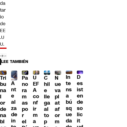
da
tar
io
de
EE
.U
U.
LEE TAMBIÉN
D
In
U
Tri
Pa
C
N
A
es
te
EF
bu
no
hil
ue
nt
ist
ns
A
na
ra
e
va
e
en
a
co
l
m
lle
pl
al
de
bú
nf
or
as
ga
at
za
so
sq
ir
de
po
al
af
de
lic
ue
m
na
r
to
or
in
it
da
a
bl
el
p
m
to