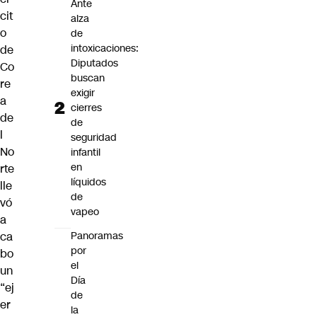
Ante
cit
alza
o
de
intoxicaciones:
de
Diputados
Co
buscan
re
exigir
a
cierres
de
de
l
seguridad
No
infantil
en
rte
líquidos
lle
de
vó
vapeo
a
ca
Panoramas
por
bo
el
un
Día
“ej
de
er
la