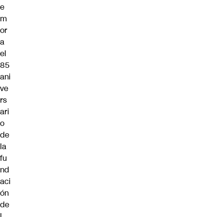
e
m
or
a
el
85
ani
ve
rs
ari
o
de
la
fu
nd
aci
ón
de
l