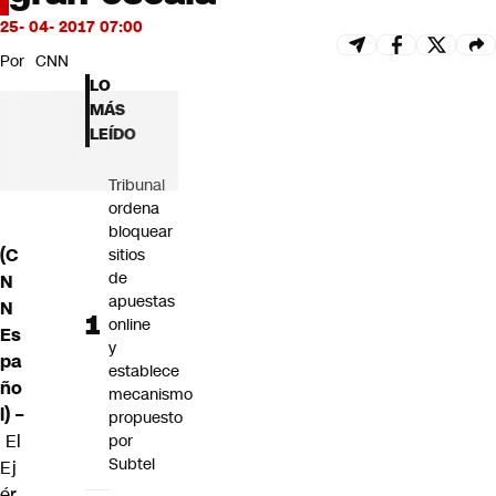
Futuro 360
25- 04- 2017 07:00
Opinión
Por
CNN
LO
MÁS
LEÍDO
Tribunal
ordena
bloquear
(C
sitios
de
N
apuestas
N
online
Es
y
pa
establece
ño
mecanismo
l) –
propuesto
El
por
Subtel
Ej
ér