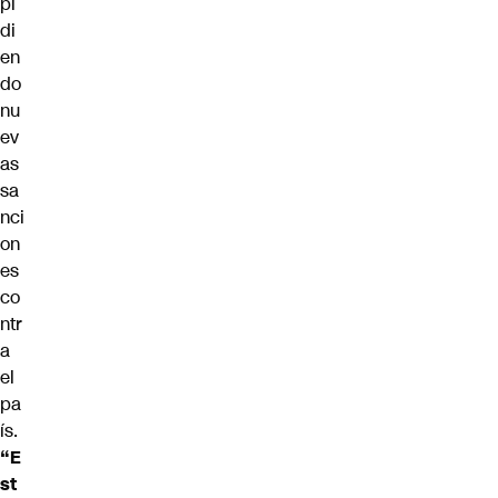
pi
di
en
do
nu
ev
as
sa
nci
on
es
co
ntr
a
el
pa
ís.
“E
st