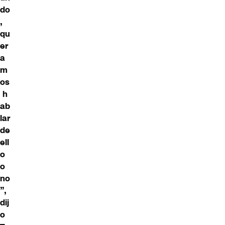
do
,
qu
er
a
m
os
h
ab
lar
de
ell
o
o
no
”,
dij
o