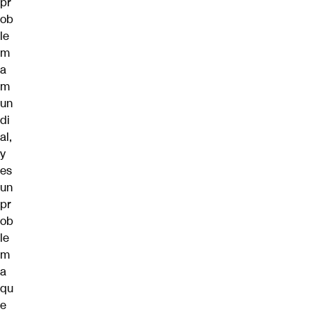
pr
ob
le
m
a
m
un
di
al,
y
es
un
pr
ob
le
m
a
qu
e