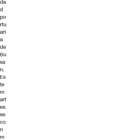
da
d
po
rtu
ari
a
de
Bu
sa
n.
Es
te
m
art
es
se
co
n
m