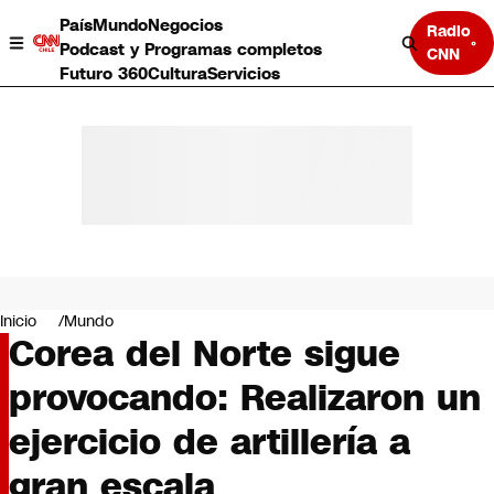
País
Mundo
Negocios
Radio
Podcast y Programas completos
CNN
Futuro 360
Cultura
Servicios
País
Mundo
Negocios
Inicio
Mundo
Corea del Norte sigue
Deportes
Programas completos
provocando: Realizaron un
Cultura
Servicios
ejercicio de artillería a
Bits
CNN Data
gran escala
CNN tiempo