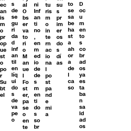
s
D
to
ni
ec
al
tu
su
de
oc
se
Inf
an
O
ris
s
se
u
sa
an
is
bs
m
pr
gu
m
be
ti
m
er
o
im
ri
en
ha
no
o
va
in
er
da
to
st
,
pr
to
te
os
d
s
a
en
op
ri
rn
do
inf
co
ah
m
ue
o
ac
s
an
br
or
ed
st
M
io
dí
til
ad
a
io
o
an
na
as
en
os
de
de
po
ue
l
líq
ya
l
de
r
l
po
ui
es
ca
s
Su
Fo
st
do
ta
so
m
bt
st
pa
s
ba
en
el
er,
nd
de
n
ti
pa
e
va
sa
do
se
mi
pe
ld
s
o
a
o
ad
so
en
os
br
te