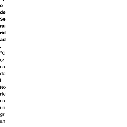
o
de
Se
gu
rid
ad
.
“C
or
ea
de
l
No
rte
es
un
gr
an