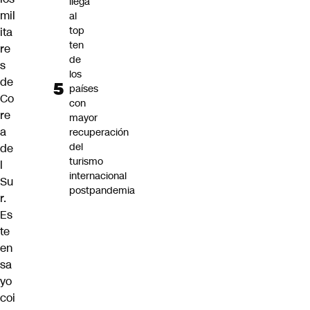
llega
mil
al
top
ita
ten
re
de
s
los
de
países
Co
con
re
mayor
a
recuperación
del
de
turismo
l
internacional
Su
postpandemia
r.
Es
te
en
sa
yo
coi