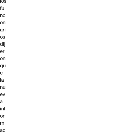
los
fu
nci
on
ari
os
dij
er
on
qu
e
la
nu
ev
a
inf
or
m
aci