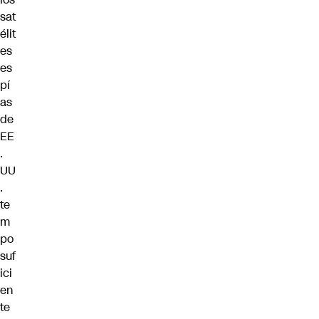
sat
élit
es
es
pí
as
de
EE
.
UU
.
te
m
po
suf
ici
en
te