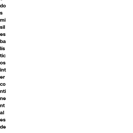
do
s
mi
sil
es
ba
lís
tic
os
int
er
co
nti
ne
nt
al
es
de