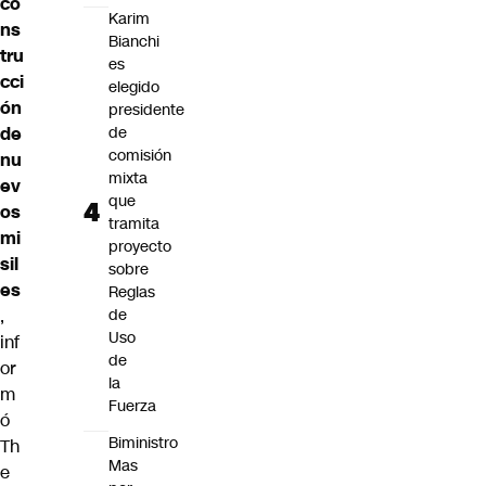
co
Karim
ns
Bianchi
tru
es
cci
elegido
ón
presidente
de
de
comisión
nu
mixta
ev
que
os
tramita
mi
proyecto
sil
sobre
es
Reglas
,
de
Uso
inf
de
or
la
m
Fuerza
ó
Biministro
Th
Mas
e