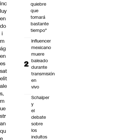
inc
quiebre
luy
que
tomará
en
bastante
do
tiempo"
i
m
Influencer
mexicano
ág
muere
en
baleado
es
durante
sat
transmisión
elit
en
ale
vivo
s,
Schalper
m
y
ue
el
str
debate
an
sobre
los
qu
indultos
e