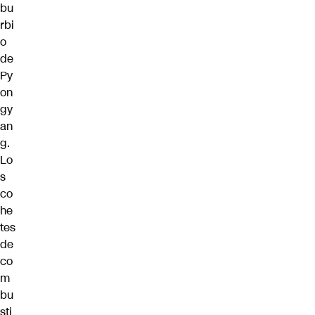
bu
rbi
o
de
Py
on
gy
an
g.
Lo
s
co
he
tes
de
co
m
bu
sti