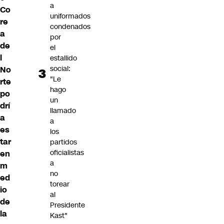
a
Co
uniformados
re
condenados
a
por
de
el
l
estallido
social:
No
"Le
rte
hago
po
un
drí
llamado
a
a
es
los
tar
partidos
oficialistas
en
a
m
no
ed
torear
io
al
de
Presidente
la
Kast"