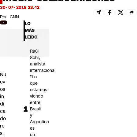
Futuro 360
30- 07- 2018 23:42
Opinión
Por
CNN
LO
MÁS
LEÍDO
Raúl
Sohr,
analista
internacional:
Nu
"Lo
ev
que
os
estamos
in
viendo
entre
di
Brasil
ca
y
do
Argentina
re
es
s,
un