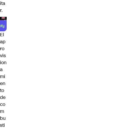
ita
r.
El
ap
ro
vis
ion
a
mi
en
to
de
co
m
bu
sti