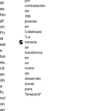
por
W
contratación
as
de
hin
196
gt
jóvenes
on
en
Collahuasi:
Po
"La
st
minería
est
se
e
transforma
lun
en
es,
un
cit
motor
de
an
desarrollo
do
social
a
para
fu
Tarapacá"
nci
on
ari