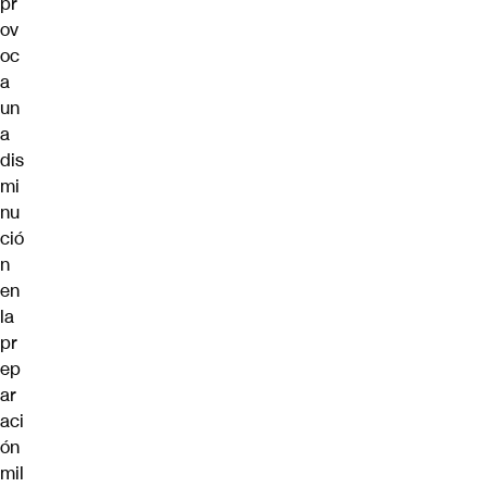
pr
ov
oc
a
un
a
dis
mi
nu
ció
n
en
la
pr
ep
ar
aci
ón
mil