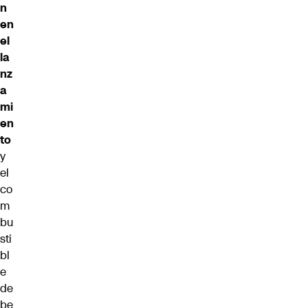
n
en
el
la
nz
a
mi
en
to
y
el
co
m
bu
sti
bl
e
de
be