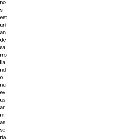
no
s
est
arí
an
de
sa
rro
lla
nd
o
nu
ev
as
ar
m
as
se
ría