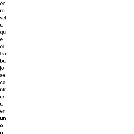
ón
re
vel
a
qu
e
el
tra
ba
jo
se
ce
ntr
arí
a
en
un
o
o