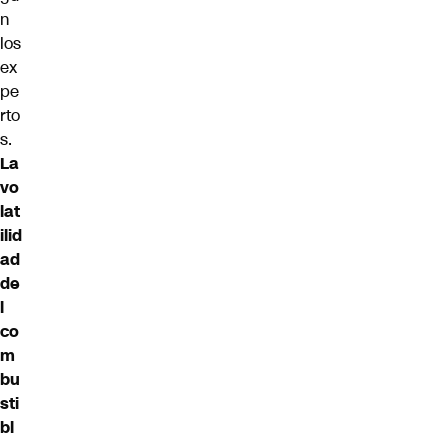
n
los
ex
pe
rto
s.
La
vo
lat
ilid
ad
de
l
co
m
bu
sti
bl