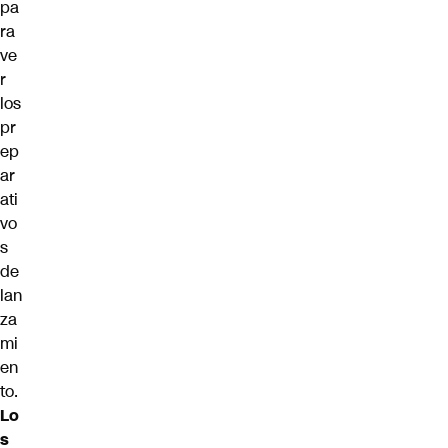
pa
ra
ve
r
los
pr
ep
ar
ati
vo
s
de
lan
za
mi
en
to.
Lo
s