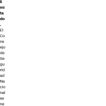
li
mi
ta
do
.
El
Co
ns
ejo
de
Se
gu
rid
ad
Na
cio
nal
se
ne