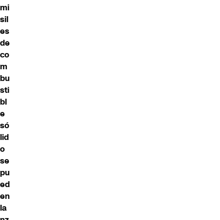
mi
sil
es
de
co
m
bu
sti
bl
e
só
lid
o
se
pu
ed
en
la
nz