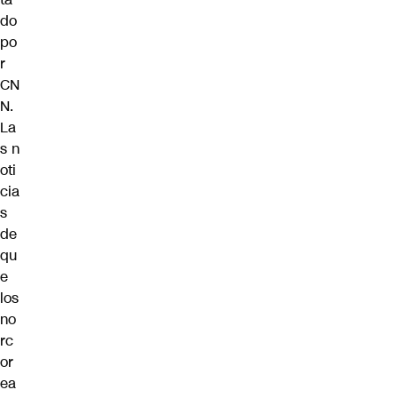
do
po
r
CN
N.
La
s n
oti
cia
s
de
qu
e
los
no
rc
or
ea