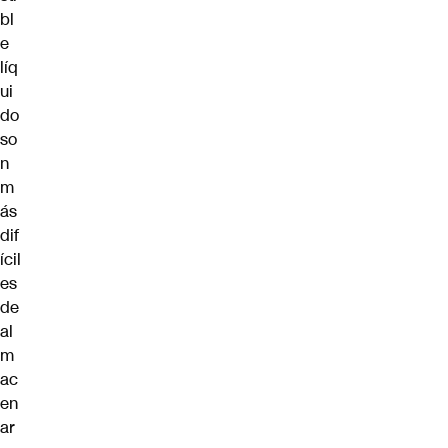
bl
e
líq
ui
do
so
n
m
ás
dif
ícil
es
de
al
m
ac
en
ar