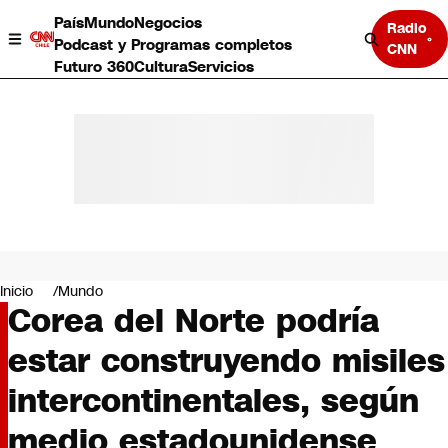
País
Mundo
Negocios
Radio
Podcast y Programas completos
CNN
Futuro 360
Cultura
Servicios
País
Mundo
Negocios
Inicio
Mundo
Corea del Norte podría
Deportes
Programas completos
estar construyendo misiles
Cultura
Servicios
intercontinentales, según
Bits
CNN Data
medio estadounidense
CNN tiempo