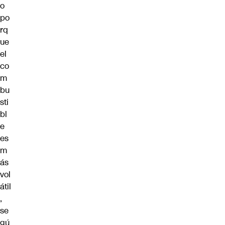
o
po
rq
ue
el
co
m
bu
sti
bl
e
es
m
ás
vol
átil
,
se
gú