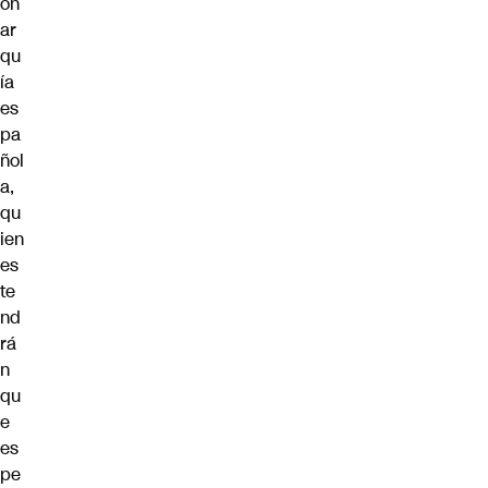
on
ar
qu
ía
es
pa
ñol
a,
qu
ien
es
te
nd
rá
n
qu
e
es
pe