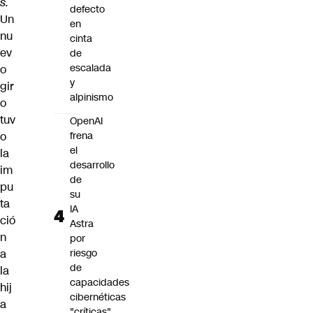
s.
defecto
Un
en
nu
cinta
ev
de
escalada
o
y
gir
alpinismo
o
tuv
OpenAI
o
frena
el
la
desarrollo
im
de
pu
su
ta
IA
ció
Astra
n
por
a
riesgo
de
la
capacidades
hij
cibernéticas
a
"críticas"