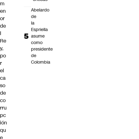
m
Abelardo
en
de
or
la
de
Espriella
l
asume
Re
como
y,
presidente
po
de
Colombia
r
el
ca
so
de
co
rru
pc
ión
qu
e