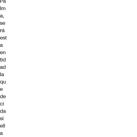
Pa
lm
a,
se
rá
est
a
en
tid
ad
la
qu
e
de
ci
da
si
ell
a