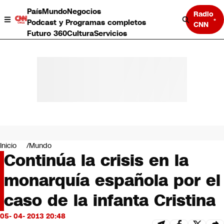
País
Mundo
Negocios
Radio
Podcast y Programas completos
CNN
Futuro 360
Cultura
Servicios
País
Mundo
Negocios
Inicio
Mundo
Continúa la crisis en la
Deportes
Programas completos
monarquía española por el
Cultura
Servicios
caso de la infanta Cristina
Bits
CNN Data
05- 04- 2013 20:48
CNN tiempo