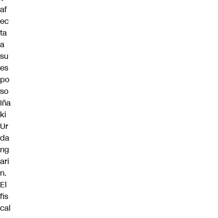
af
ec
ta
a
su
es
po
so
Iña
ki
Ur
da
ng
ari
n.
El
fis
cal