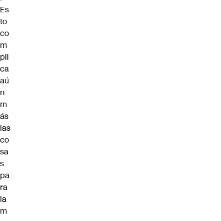
Es
to
co
m
pli
ca
aú
n
m
ás
las
co
sa
s
pa
ra
la
m