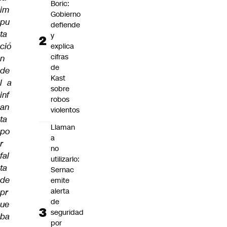
Boric:
im
Gobierno
pu
defiende
ta
y
ció
explica
cifras
n
de
de
Kast
l a
sobre
inf
robos
an
violentos
ta
Llaman
po
a
r
no
fal
utilizarlo:
ta
Sernac
de
emite
alerta
pr
de
ue
seguridad
ba
por