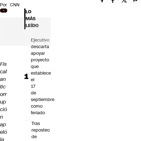
Por
CNN
Futuro 360
LO
Opinión
MÁS
LEÍDO
Ejecutivo
descarta
apoyar
proyecto
Fis
que
cal
establece
an
el
tic
17
de
orr
septiembre
up
como
ció
feriado
n
Tras
ap
reposteo
eló
de
la