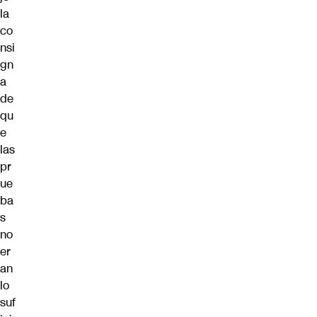
la
co
nsi
gn
a
de
qu
e
las
pr
ue
ba
s
no
er
an
lo
suf