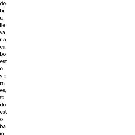
de
bí
a
lle
va
r a
ca
bo
est
e
vie
rn
es,
to
do
est
o
ba
jo