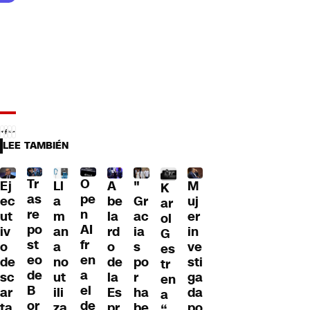
LEE TAMBIÉN
Tr
O
Ll
A
"
M
Ej
K
as
pe
a
be
Gr
uj
ec
ar
re
n
m
la
ac
er
ut
ol
po
AI
an
rd
ia
in
iv
G
st
fr
a
o
s
ve
o
es
eo
en
no
de
po
sti
de
tr
de
a
ut
la
r
ga
sc
en
B
el
ili
Es
ha
da
ar
a
or
de
za
pr
be
po
ta
“