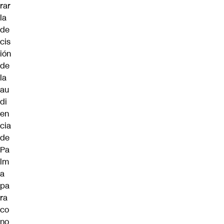
rar
la
de
cis
ión
de
la
au
di
en
cia
de
Pa
lm
a
pa
ra
co
no