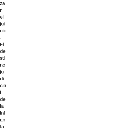
za
r
el
jui
cio
.
El
de
sti
no
ju
di
cia
l
de
la
inf
an
ta