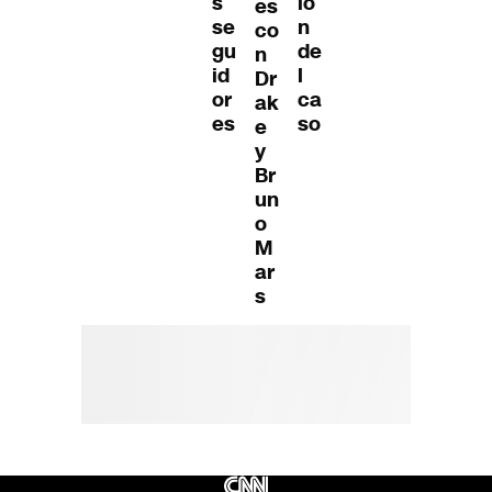
s
ió
es
se
n
co
gu
de
n
id
l
Dr
or
ca
ak
es
so
e
y
Br
un
o
M
ar
s