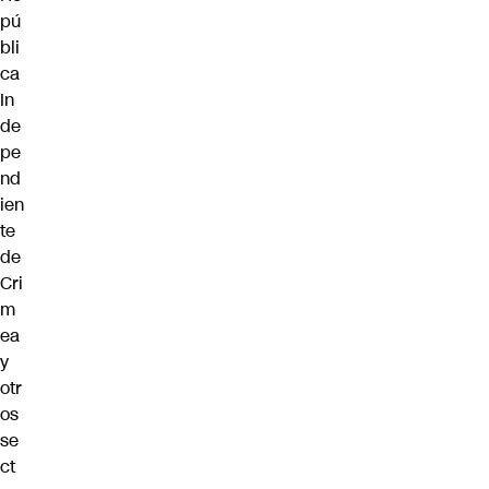
pú
bli
ca
In
de
pe
nd
ien
te
de
Cri
m
ea
y
otr
os
se
ct