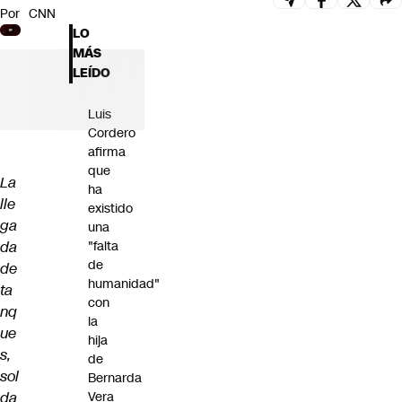
Por
CNN
Futuro 360
LO
Opinión
MÁS
LEÍDO
Luis
Cordero
afirma
que
La
ha
lle
existido
ga
una
da
"falta
de
de
humanidad"
ta
con
nq
la
ue
hija
s,
de
sol
Bernarda
da
Vera