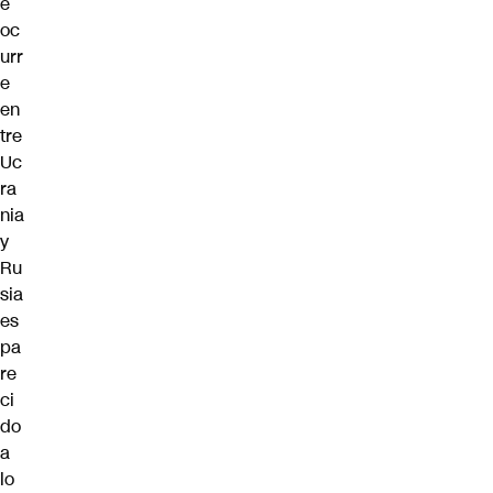
e
oc
urr
e
en
tre
Uc
ra
nia
y
Ru
sia
es
pa
re
ci
do
a
lo