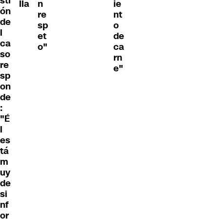
sti
lla
n
ie
ón
re
nt
de
sp
o
l
et
de
ca
o"
ca
so
rn
re
e"
sp
on
de
:
"É
l
es
tá
m
uy
de
si
nf
or