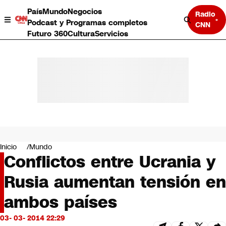
País
Mundo
Negocios
Radio
Podcast y Programas completos
CNN
Futuro 360
Cultura
Servicios
País
Mundo
Negocios
Inicio
Mundo
Conflictos entre Ucrania y
Deportes
Programas completos
Rusia aumentan tensión en
Cultura
Servicios
ambos países
Bits
CNN Data
03- 03- 2014 22:29
CNN tiempo