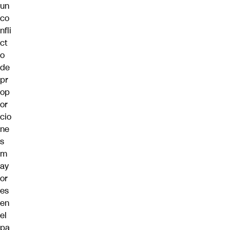
un
co
nfli
ct
o
de
pr
op
or
cio
ne
s
m
ay
or
es
en
el
pa