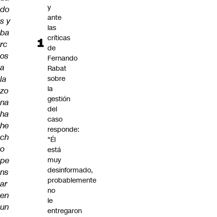
y
do
ante
s y
las
ba
críticas
rc
de
os
Fernando
a
Rabat
la
sobre
la
zo
gestión
na
del
ha
caso
he
responde:
ch
"Él
o
está
pe
muy
desinformado,
ns
probablemente
ar
no
en
le
un
entregaron