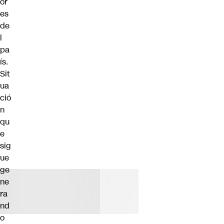
or
es
de
l
pa
ís.
Sit
ua
ció
n
qu
e
sig
ue
ge
ne
ra
nd
o