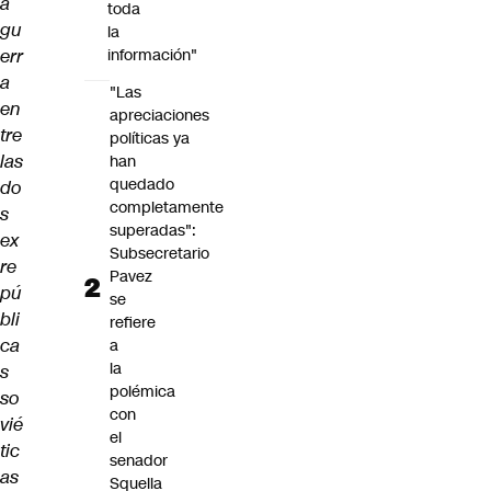
a
toda
gu
la
err
información"
a
"Las
en
apreciaciones
tre
políticas ya
las
han
quedado
do
completamente
s
superadas":
ex
Subsecretario
re
Pavez
pú
se
bli
refiere
ca
a
la
s
polémica
so
con
vié
el
tic
senador
as
Squella