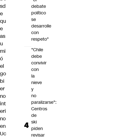
sd
debate
político
e
se
qu
desarrolle
e
con
as
respeto"
u
"Chile
mi
debe
ó
convivir
el
con
go
la
bi
nieve
er
y
no
no
paralizarse":
int
Centros
eri
de
no
ski
en
piden
Uc
revisar