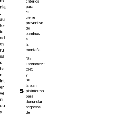
ra
criterios
nia
para
el
,
cierre
au
preventivo
tor
de
id
caminos
ad
a
es
la
ru
montaña
sa
"Sin
s
Fachadas":
ha
CNC
n
y
SII
int
lanzan
er
plataforma
ve
para
ni
denunciar
do
negocios
y
de