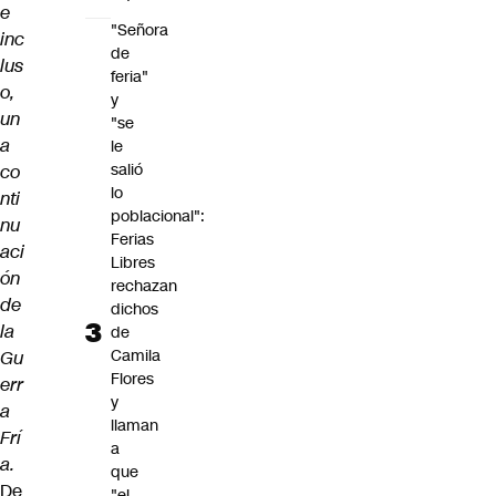
e
"Señora
inc
de
lus
feria"
o,
y
un
"se
a
le
salió
co
lo
nti
poblacional":
nu
Ferias
aci
Libres
ón
rechazan
de
dichos
la
de
Camila
Gu
Flores
err
y
a
llaman
Frí
a
a.
que
De
"el