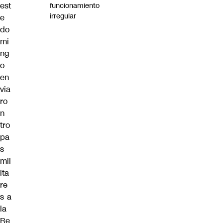
est
funcionamiento
irregular
e
do
mi
ng
o
en
via
ro
n
tro
pa
s
mil
ita
re
s a
la
Re