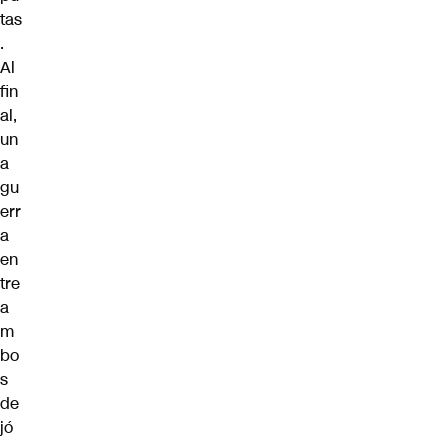
tas
.
Al
fin
al,
un
a
gu
err
a
en
tre
a
m
bo
s
de
jó