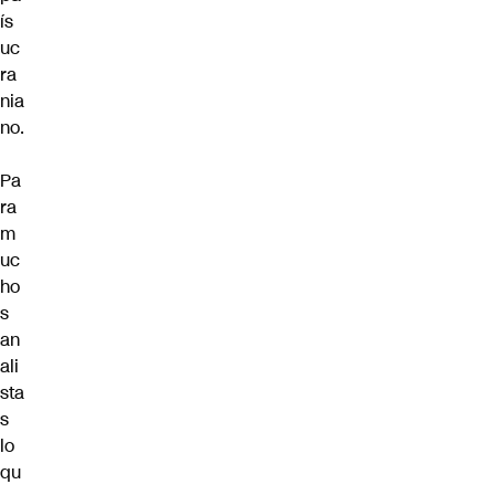
ís
uc
ra
nia
no.
Pa
ra
m
uc
ho
s
an
ali
sta
s
lo
qu