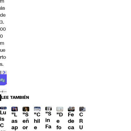
m
ás
de
3.
00
0
m
ue
rto
s.
LEE TAMBIÉN
Lu
"S
"L
"S
"C
"D
Fe
C
is
in
as
eñ
hil
e
de
R
C
Fa
ap
or
e
fo
ca
U