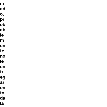
m
ad
o,
pr
ob
ab
le
m
en
te
no
le
en
tr
eg
ar
on
to
da
la