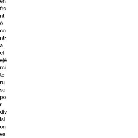
en
fre
nt
ó
co
ntr
a
el
ejé
rci
to
ru
so
po
r
div
isi
on
es