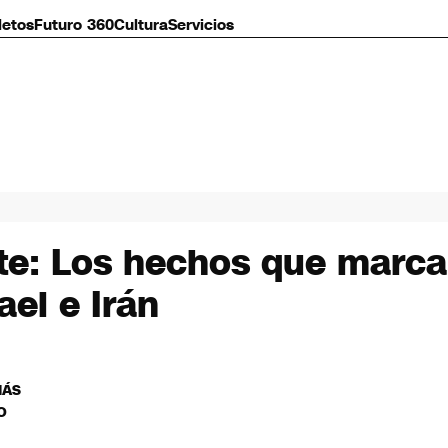
letos
Futuro 360
Cultura
Servicios
te: Los hechos que marcan
ael e Irán
MÁS
O