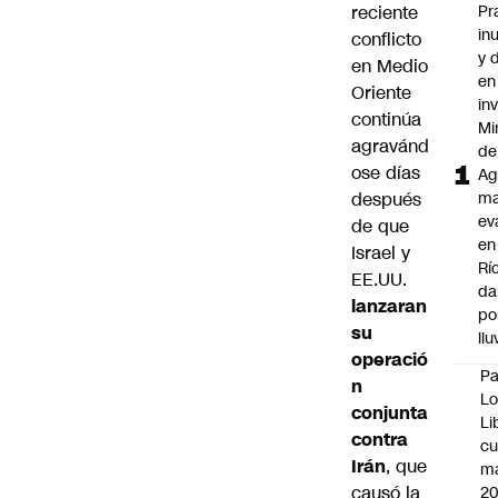
reciente
Pr
in
conflicto
y 
en Medio
en
Oriente
in
continúa
Mi
agravánd
de
ose días
Ag
después
ma
ev
de que
en
Israel y
Rí
EE.UU.
da
lanzaran
po
su
llu
operació
P
n
Lo
conjunta
Li
contra
c
Irán
, que
m
causó la
20