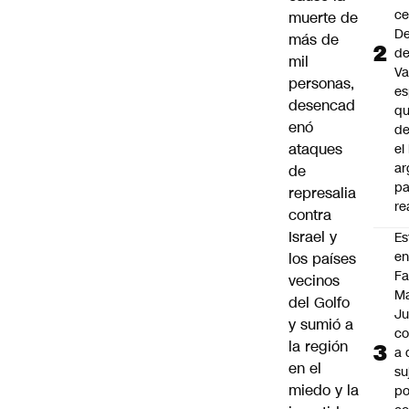
ce
muerte de
De
más de
d
mil
Va
personas,
es
desencad
qu
enó
de
ataques
el
ar
de
pa
represalia
re
contra
Israel y
Es
e
los países
F
vecinos
Ma
del Golfo
Ju
y sumió a
c
la región
a 
en el
su
miedo y la
po