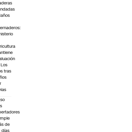
aderas
undadas
daños
vernaderos:
nisterio
ricultura
ntiene
aluación
 Los
os tras
ños
r
vias
aso
s
bertadores
umple
ás de
 días