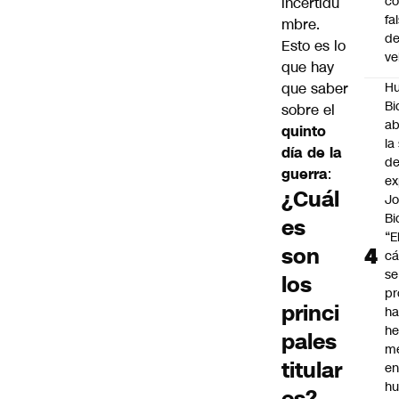
c
incertidu
fa
mbre.
d
Esto es lo
ve
que hay
que saber
Hu
Bi
sobre el
a
quinto
la
día de la
de
guerra
:
ex
¿Cuál
J
Bi
es
“E
son
cá
se
los
pr
princi
h
h
pales
me
titular
en
hu
es?