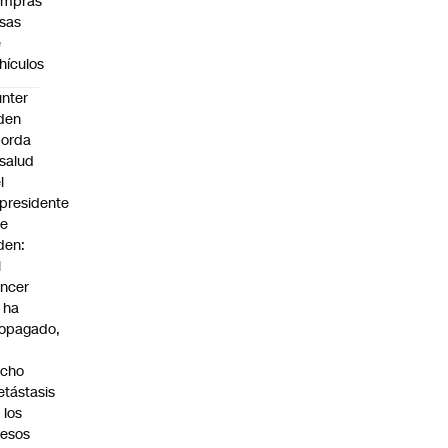
ompras
lsas
e
hículos
nter
den
borda
 salud
l
presidente
oe
den:
l
ncer
 ha
opagado,
a
echo
tástasis
 los
esos