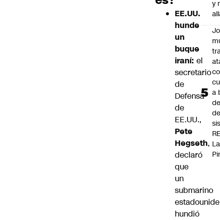
y
EE.UU.
al
hunde
J
un
mu
buque
tr
iraní:
el
at
secretario
co
cu
de
a 
Defensa
de
de
de
EE.UU.,
si
Pete
R
Hegseth
,
L
declaró
Pi
que
un
submarino
estadounide
hundió