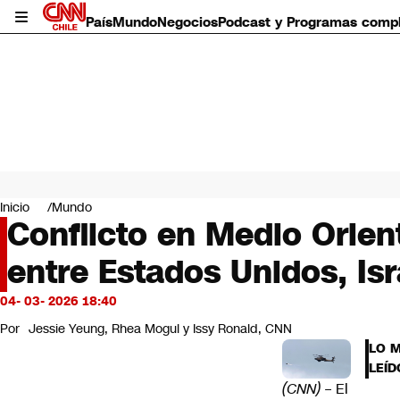
País
Mundo
Negocios
Podcast y Programas comp
País
Mundo
Inicio
Mundo
Negocios
Conflicto en Medio Orien
Deportes
entre Estados Unidos, Isr
Programas completos
Cultura
Servicios
04- 03- 2026 18:40
Bits
Por
Jessie Yeung, Rhea Mogul y Issy Ronald, CNN
CNN Data
LO 
CNN tiempo
LEÍD
Futuro 360
(CNN)
– El
Opinión