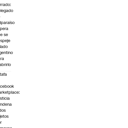
rrado:
legado
e
lparaíso
pera
e se
speje
 lado
gentino
ra
abrirlo
tafa
n
acebook
rketplace:
sticia
ondena
dos
jetos
r