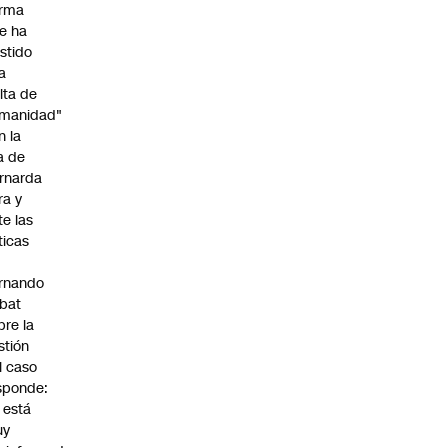
irma
e ha
istido
a
alta de
manidad"
n la
ja de
rnarda
ra y
te las
íticas
rnando
bat
bre la
stión
l caso
sponde:
l está
uy