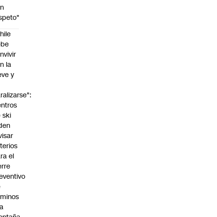
on
speto"
hile
ebe
nvivir
n la
eve y
o
ralizarse":
ntros
 ski
den
visar
iterios
ra el
erre
eventivo
e
aminos
la