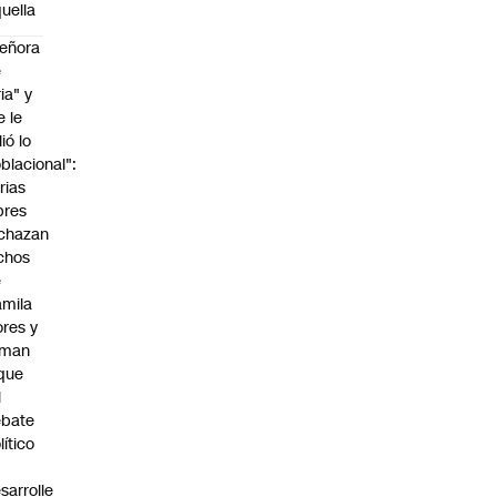
uella
eñora
e
ria" y
e le
lió lo
blacional":
rias
bres
chazan
chos
e
mila
ores y
aman
que
l
ebate
lítico
sarrolle