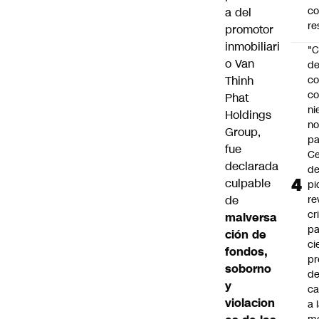
c
a del
re
promotor
inmobiliari
"C
o Van
d
Thinh
co
co
Phat
ni
Holdings
n
Group,
pa
fue
Ce
declarada
de
culpable
pi
de
re
cr
malversa
pa
ción de
ci
fondos,
pr
soborno
d
y
c
violacion
a 