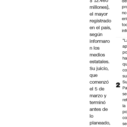
$ 12.460
de
millones),
pr
no
el mayor
en
registrado
to
en el país,
in
según
"L
informaro
ap
n los
po
medios
h
estatales.
q
Su juicio,
c
que
su
comenzó
Su
P
el 5 de
se
marzo y
re
terminó
la
antes de
po
lo
co
planeado,
se