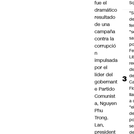
fue el
Sq
dramático
"S
resultado
d
de una
fe
campaña
"s
sa
contra la
po
corrupció
Fe
n
Li
impulsada
re
por el
di
líder del
d
gobernant
Ca
Fl
e Partido
ll
Comunist
a 
a, Nguyen
"e
Phu
d
Trong.
po
Lan,
se
president
de