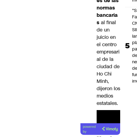
es de las
m
normas
"S
bancaria
Fa
s
al final
C
de un
SII
la
juicio en
pl
el centro
pa
empresari
de
al de la
ne
ciudad de
d
Ho Chi
fu
Minh,
ir
dijeron los
medios
estatales.
powered
by