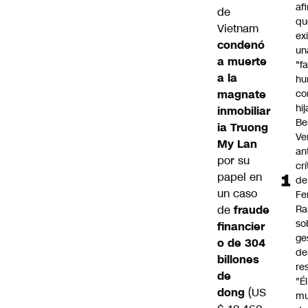
af
de
qu
Vietnam
ex
condenó
un
a muerte
"f
a la
hu
magnate
co
hi
inmobiliar
Be
ia Truong
Ve
My Lan
an
por su
cr
papel en
de
un caso
Fe
de
fraude
Ra
so
financier
ge
o de 304
de
billones
re
de
"É
dong
(US
m