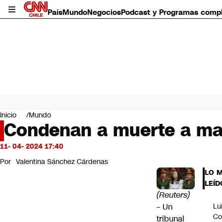
País
Mundo
Negocios
Podcast y Programas comp
País
Mundo
Inicio
Mundo
Negocios
Condenan a muerte a mag
Deportes
Programas completos
11- 04- 2024 17:40
Cultura
Por
Valentina Sánchez Cárdenas
Servicios
LO 
Bits
LEÍD
CNN Data
(Reuters)
CNN tiempo
– Un
Lu
Futuro 360
Co
tribunal
Opinión