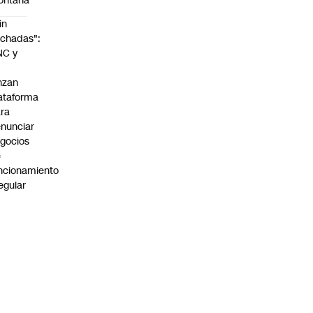
ontaña
in
chadas":
NC y
nzan
ataforma
ra
nunciar
gocios
e
ncionamiento
regular