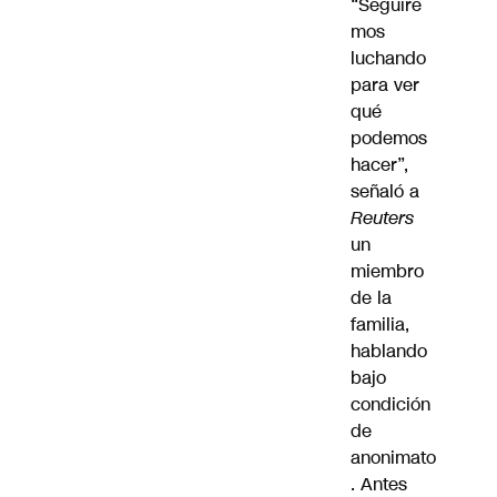
“Seguire
mos
luchando
para ver
qué
podemos
hacer”,
señaló a
Reuters
un
miembro
de la
familia,
hablando
bajo
condición
de
anonimato
. Antes