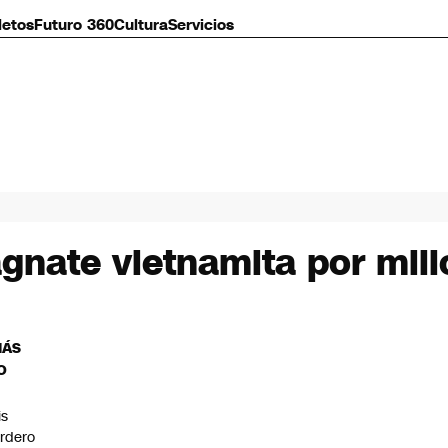
letos
Futuro 360
Cultura
Servicios
nate vietnamita por millo
MÁS
O
is
rdero