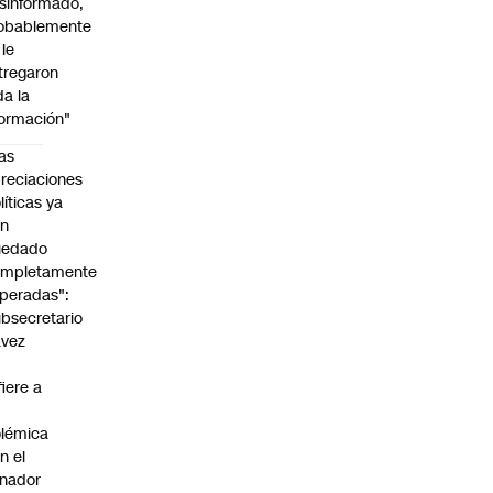
sinformado,
obablemente
 le
tregaron
da la
formación"
as
reciaciones
líticas ya
an
uedado
ompletamente
peradas":
bsecretario
avez
fiere a
lémica
n el
nador