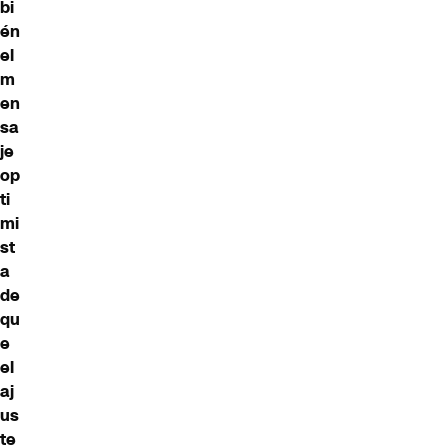
bi
én
el
m
en
sa
je
op
ti
mi
st
a
de
qu
e
el
aj
us
te