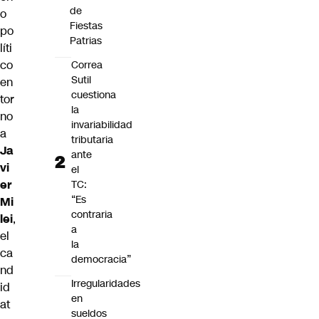
de
o
Fiestas
po
Patrias
líti
co
Correa
Sutil
en
cuestiona
tor
la
no
invariabilidad
a
tributaria
Ja
ante
vi
el
er
TC:
“Es
Mi
contraria
lei
,
a
el
la
ca
democracia”
nd
Irregularidades
id
en
at
sueldos