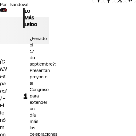
Por
lsandoval
Futuro 360
LO
Opinión
MÁS
LEÍDO
¿Feriado
el
17
de
(C
septiembre?:
NN
Presentan
Es
proyecto
pa
al
Congreso
ñol
para
) –
extender
El
un
fe
día
nó
más
m
las
en
celebraciones