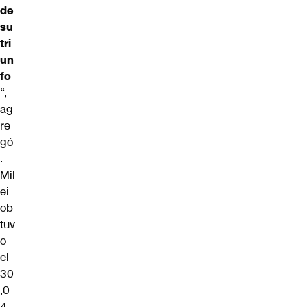
de
su
tri
un
fo
“,
ag
re
gó
.
Mil
ei
ob
tuv
o
el
30
,0
4