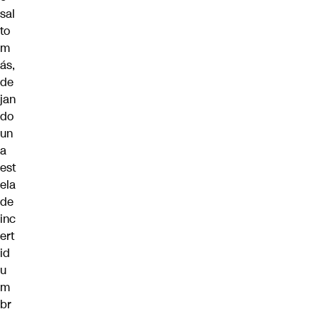
sal
to
m
ás,
de
jan
do
un
a
est
ela
de
inc
ert
id
u
m
br