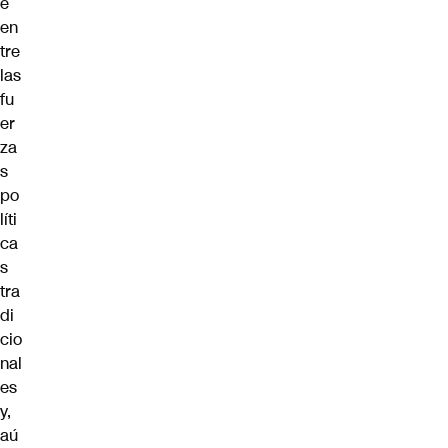
e
en
tre
las
fu
er
za
s
po
líti
ca
s
tra
di
cio
nal
es
y,
aú