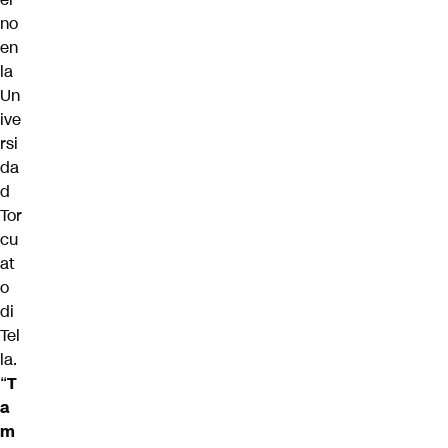
no
en
la
Un
ive
rsi
da
d
Tor
cu
at
o
di
Tel
la.
“
T
a
m