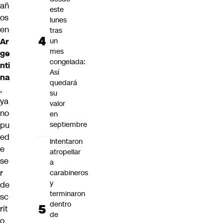
añ
este
os
lunes
en
tras
Ar
un
mes
ge
congelada:
nti
Así
na
quedará
,
su
ya
valor
no
en
pu
septiembre
ed
Intentaron
e
atropellar
se
a
r
carabineros
y
de
terminaron
sc
dentro
rit
de
o