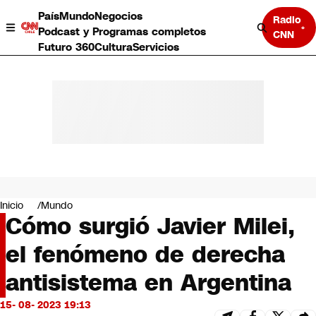
País
Mundo
Negocios
Radio
Podcast y Programas completos
CNN
Futuro 360
Cultura
Servicios
País
Mundo
Negocios
Inicio
Mundo
Cómo surgió Javier Milei,
Deportes
Programas completos
el fenómeno de derecha
Cultura
Servicios
antisistema en Argentina
Bits
CNN Data
15- 08- 2023 19:13
CNN tiempo