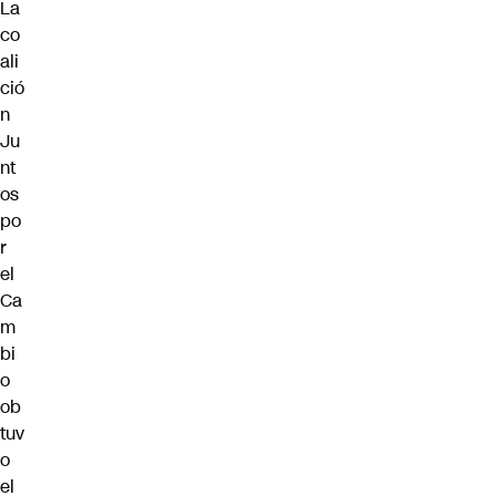
La
co
ali
ció
n
Ju
nt
os
po
r
el
Ca
m
bi
o
ob
tuv
o
el