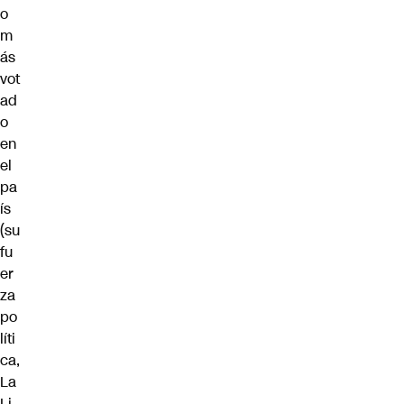
o
m
ás
vot
ad
o
en
el
pa
ís
(su
fu
er
za
po
líti
ca,
La
Li