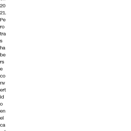
20
21.
Pe
ro
tra
s
ha
be
rs
e
co
nv
ert
id
o
en
el
ca