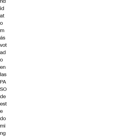
nd
id
at
o
m
ás
vot
ad
o
en
las
PA
SO
de
est
e
do
mi
ng