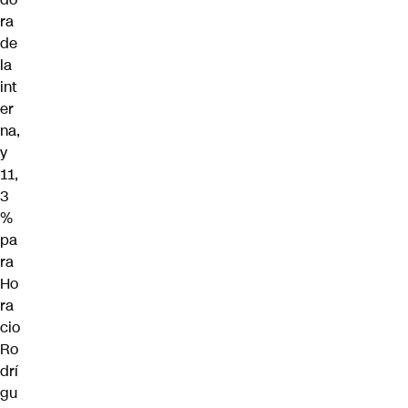
ra
de
la
int
er
na,
y
11,
3
%
pa
ra
Ho
ra
cio
Ro
drí
gu