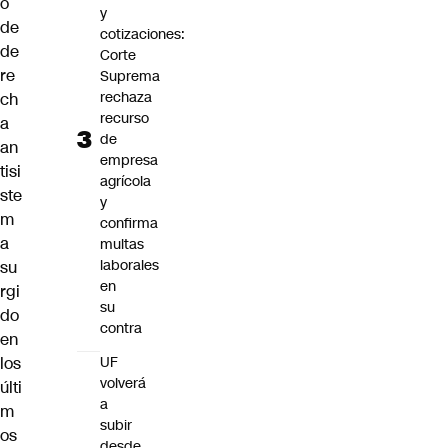
o
y
de
cotizaciones:
de
Corte
re
Suprema
rechaza
ch
recurso
a
de
an
empresa
tisi
agrícola
ste
y
m
confirma
a
multas
laborales
su
en
rgi
su
do
contra
en
los
UF
volverá
últi
a
m
subir
os
desde