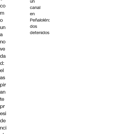
un
co
canal
m
en
o
Peñalolén:
dos
un
detenidos
a
no
ve
da
d:
el
as
pir
an
te
pr
esi
de
nci