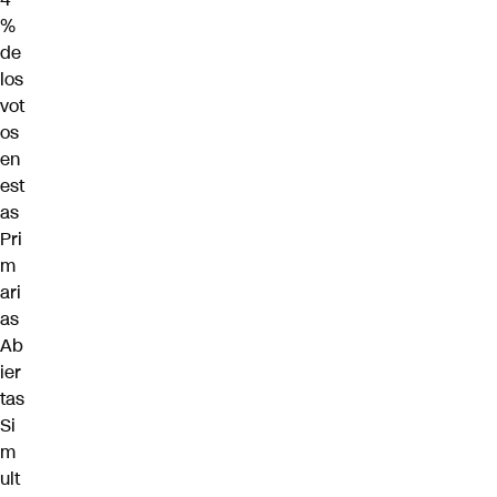
%
de
los
vot
os
en
est
as
Pri
m
ari
as
Ab
ier
tas
Si
m
ult