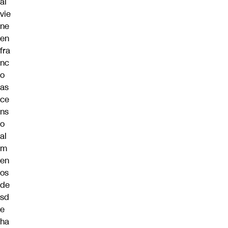
al
vie
ne
en
fra
nc
o
as
ce
ns
o
al
m
en
os
de
sd
e
ha