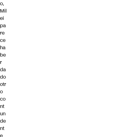
o,
Mil
ei
pa
re
ce
ha
be
r
da
do
otr
o
co
nt
un
de
nt
e