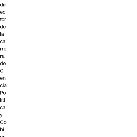
dir
ec
tor
de
la
ca
rre
ra
de
Ci
en
cia
Po
líti
ca
y
Go
bi
er