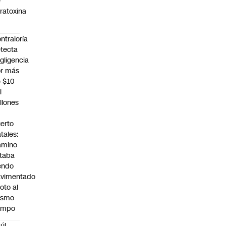
e
ratoxina
ntraloría
tecta
gligencia
r más
 $10
l
llones
n
erto
tales:
amino
taba
endo
avimentado
roto al
ismo
empo
úl