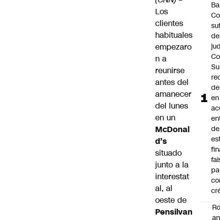
Ba
Los
Co
clientes
su
habituales
de
empezaro
jud
Co
n a
Su
reunirse
re
antes del
d
amanecer
en
del lunes
ac
en un
en
McDonal
de
es
d’s
fi
situado
fa
junto a la
pa
interestat
co
al, al
cr
oeste de
Ro
Pensilvan
an