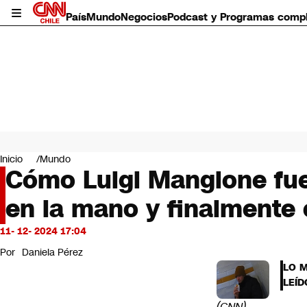
País
Mundo
Negocios
Podcast y Programas comp
País
Mundo
Inicio
Mundo
Negocios
Cómo Luigi Mangione fue
Deportes
en la mano y finalmente
Programas completos
Cultura
Servicios
11- 12- 2024 17:04
Bits
Por
Daniela Pérez
CNN Data
LO 
CNN tiempo
LEÍD
Futuro 360
Opinión
(CNN) –