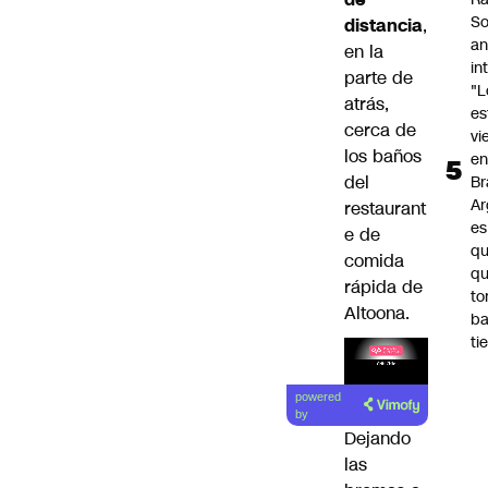
So
distancia
,
an
en la
in
parte de
"L
atrás,
e
cerca de
vi
los baños
en
del
Br
Ar
restaurant
es
e de
qu
comida
q
rápida de
t
Altoona.
ba
ti
Lea el
powered
artículo
by
Dejando
las