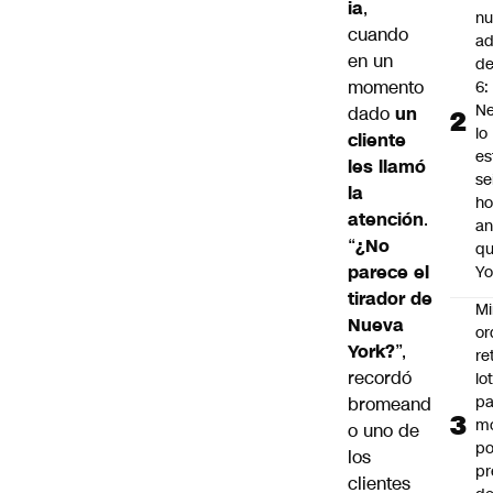
ia
,
n
cuando
ad
en un
d
momento
6:
Ne
dado
un
lo
cliente
es
les llamó
se
la
ho
atención
.
an
“
¿No
q
parece el
Y
tirador de
Mi
Nueva
or
York
?
”,
re
recordó
lo
p
bromeand
m
o uno de
po
los
pr
clientes