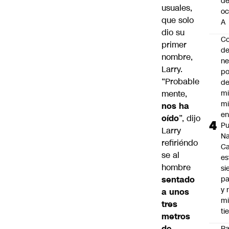
d
usuales,
oc
que solo
A
dio su
Co
primer
de
nombre,
ne
Larry.
po
“Probable
de
mente,
mi
mi
nos ha
e
oído
”, dijo
Pu
Larry
Na
refiriéndo
C
se al
es
hombre
si
sentado
p
y 
a unos
m
tres
ti
metros
de
Ra