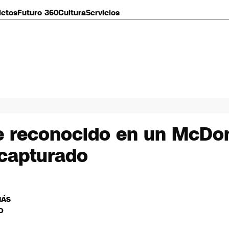
letos
Futuro 360
Cultura
Servicios
 reconocido en un McDona
 capturado
MÁS
O