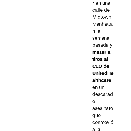
r en una
calle de
Midtown
Manhatta
n la
semana
pasada y
matar a
tiros al
CEO de
UnitedHe
althcare
en un
descarad
o
asesinato
que
conmovió
a la