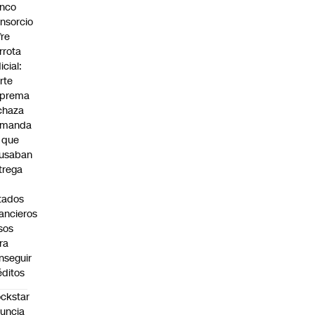
nco
nsorcio
fre
rrota
icial:
rte
prema
chaza
emanda
 que
usaban
trega
tados
nancieros
lsos
ra
nseguir
éditos
ckstar
uncia