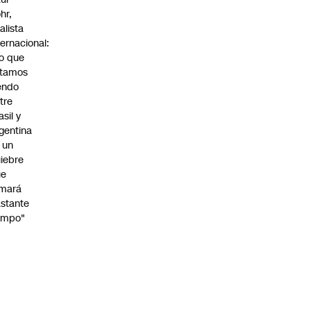
hr,
alista
ternacional:
o que
stamos
endo
tre
asil y
gentina
 un
iebre
ue
omará
stante
empo"