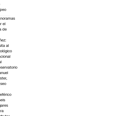
e
apeo
anoramas
r el
a de
ñez:
sita al
ológico
cional
al
servatorio
anuel
ster,
aseo
n
leférico
seis
gares
ra