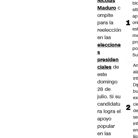
Nicolás
bl
Maduro
c
si
ompite
ap
para la
on
es
reelección
me
en las
pr
eleccione
po
s
Su
presiden
An
ciales
de
al
este
in
domingo
Di
28 de
b
julio. Si su
ex
candidatu
ci
d
ra logra el
se
apoyo
in
popular
e
en las
lí