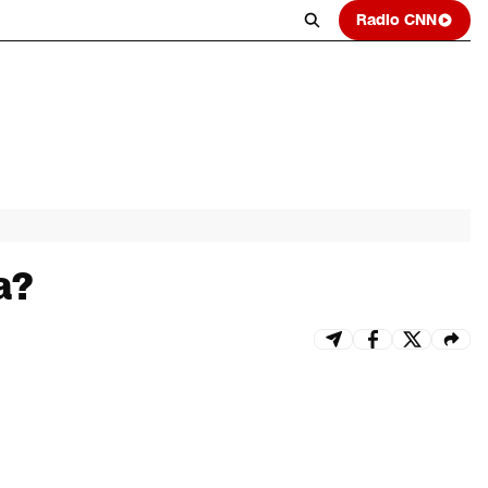
Radio CNN
a?