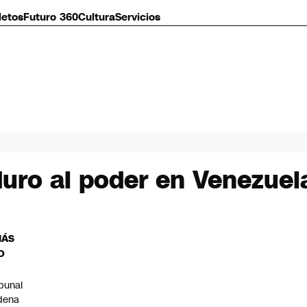
letos
Futuro 360
Cultura
Servicios
uro al poder en Venezuel
MÁS
O
ibunal
dena