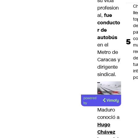
su vida
Ch
profesion
ll
al,
fue
to
conducto
de
r de
pa
autobús
c
en el
m
re
Metro de
de
Caracas y
tu
dirigente
in
sindical.
p
Lea el
powered
artículo
by
Maduro
conoció a
Hugo
Chávez