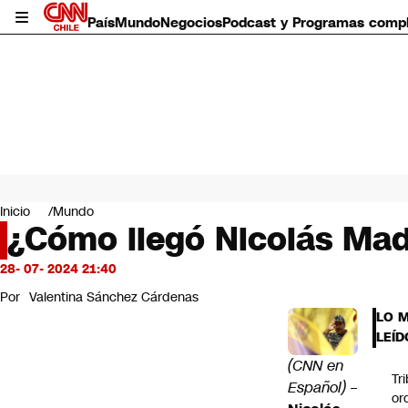
País
Mundo
Negocios
Podcast y Programas comp
País
Mundo
Inicio
Mundo
Negocios
¿Cómo llegó Nicolás Mad
Deportes
Programas completos
28- 07- 2024 21:40
Cultura
Por
Valentina Sánchez Cárdenas
Servicios
LO 
Bits
LEÍD
CNN Data
(CNN en
CNN tiempo
Tr
Futuro 360
Español)
–
or
Opinión