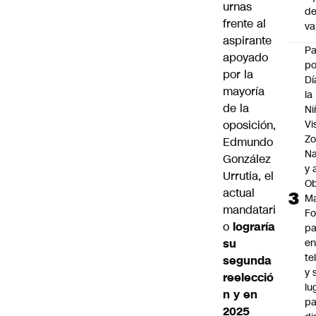
urnas
d
frente al
v
aspirante
P
apoyado
po
por la
Dí
mayoría
la
de la
Ni
oposición,
Vi
Zo
Edmundo
Na
González
y 
Urrutia, el
Ob
actual
M
mandatari
Fo
o
lograría
p
su
e
te
segunda
y 
reelecció
lu
n y en
pa
2025