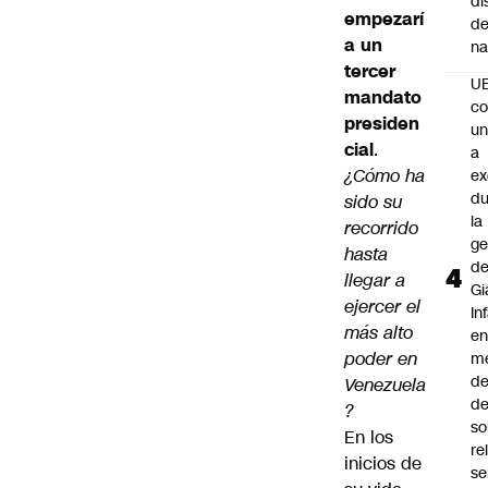
di
empezarí
de
a un
na
tercer
U
mandato
co
presiden
un
cial
.
a
¿Cómo ha
e
du
sido su
la
recorrido
ge
hasta
d
llegar a
Gi
ejercer el
In
más alto
e
poder en
m
d
Venezuela
de
?
so
En los
re
inicios de
se