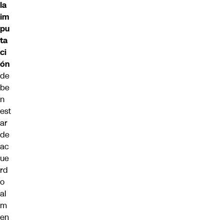
la
im
pu
ta
ci
ón
de
be
n
est
ar
de
ac
ue
rd
o
al
m
en