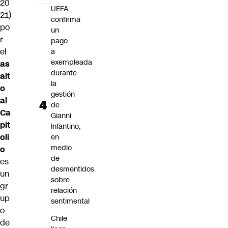
20
UEFA
21)
confirma
po
un
r
pago
el
a
exempleada
as
durante
alt
la
o
gestión
al
de
Ca
Gianni
pit
Infantino,
oli
en
medio
o
de
es
desmentidos
un
sobre
gr
relación
up
sentimental
o
Chile
de