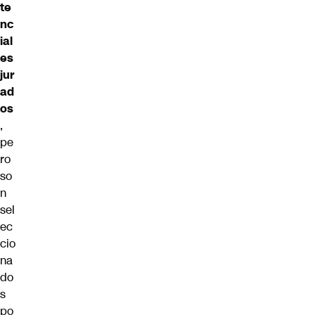
te
nc
ial
es
jur
ad
os
,
pe
ro
so
n
sel
ec
cio
na
do
s
po