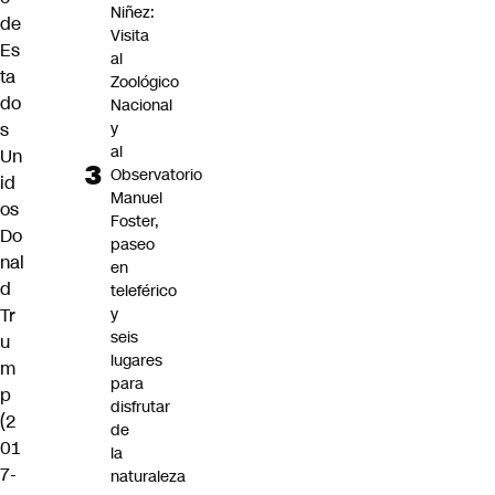
Niñez:
de
Visita
Es
al
ta
Zoológico
do
Nacional
y
s
al
Un
Observatorio
id
Manuel
os
Foster,
Do
paseo
nal
en
d
teleférico
y
Tr
seis
u
lugares
m
para
p
disfrutar
(2
de
01
la
7-
naturaleza