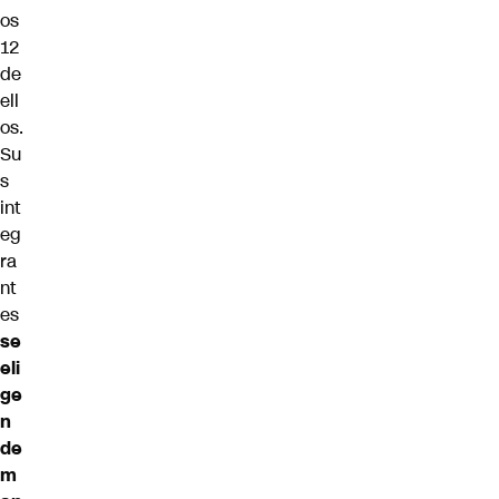
os
12
de
ell
os.
Su
s
int
eg
ra
nt
es
se
eli
ge
n
de
m