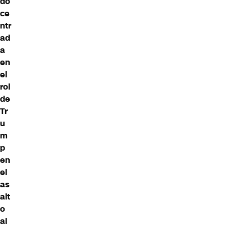
do
ce
ntr
ad
a
en
el
rol
de
Tr
u
m
p
en
el
as
alt
o
al