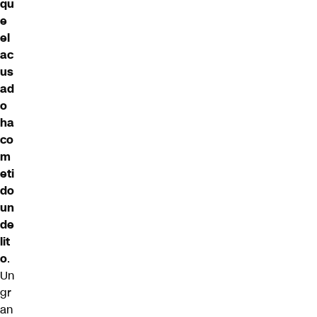
qu
e
el
ac
us
ad
o
ha
co
m
eti
do
un
de
lit
o
.
Un
gr
an