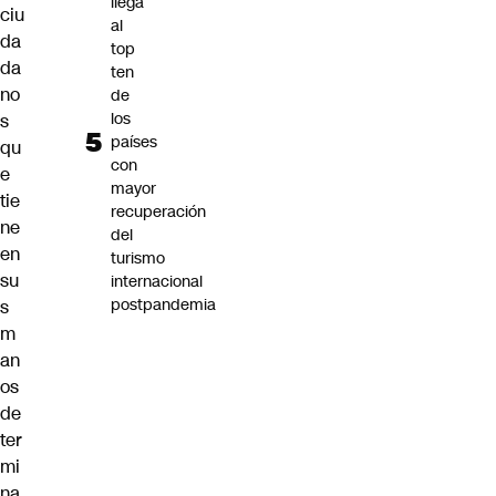
llega
ciu
al
da
top
da
ten
no
de
los
s
países
qu
con
e
mayor
tie
recuperación
ne
del
en
turismo
su
internacional
postpandemia
s
m
an
os
de
ter
mi
na