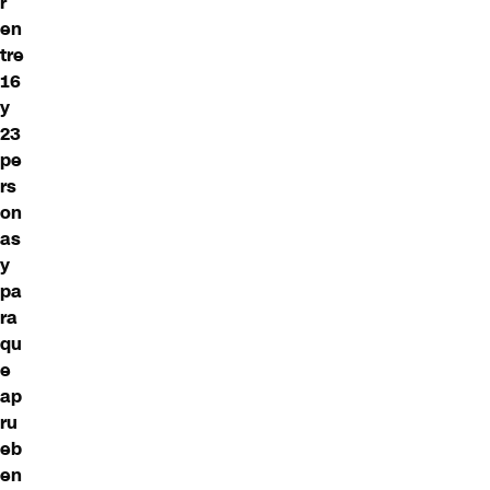
r
en
tre
16
y
23
pe
rs
on
as
y
pa
ra
qu
e
ap
ru
eb
en