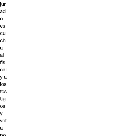
jur
ad
o
es
cu
ch
a
al
fis
cal
y a
los
tes
tig
os
y
vot
a
po