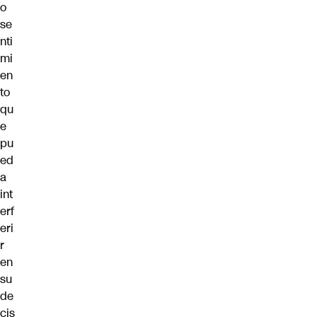
o
se
nti
mi
en
to
qu
e
pu
ed
a
int
erf
eri
r
en
su
de
cis