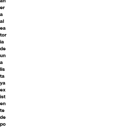
an
er
a
al
ea
tor
ia
de
un
a
lis
ta
ya
ex
ist
en
te
de
po