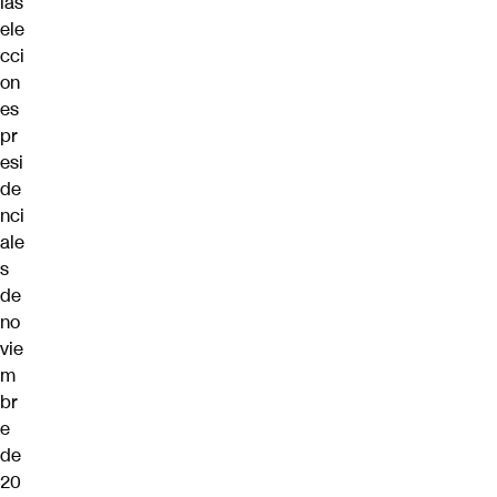
las
ele
cci
on
es
pr
esi
de
nci
ale
s
de
no
vie
m
br
e
de
20