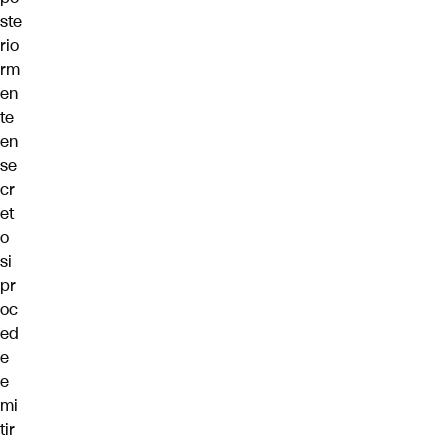
ste
rio
rm
en
te
en
se
cr
et
o
si
pr
oc
ed
e
e
mi
tir