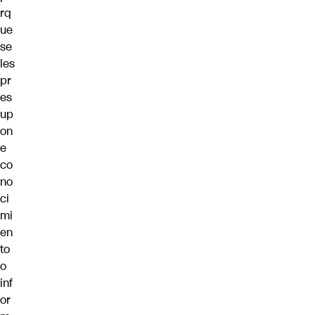
rq
ue
se
les
pr
es
up
on
e
co
no
ci
mi
en
to
o
inf
or