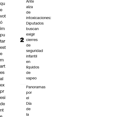
Ante
qu
alza
e
de
vot
intoxicaciones:
ó
Diputados
im
buscan
exigir
pu
cierres
tar
de
est
seguridad
e
infantil
m
en
art
líquidos
es
de
vapeo
al
ex
Panoramas
pr
por
esi
el
Día
de
de
nt
la
e