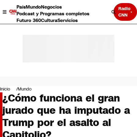
País
Mundo
Negocios
Radio
Podcast y Programas completos
CNN
Futuro 360
Cultura
Servicios
País
Mundo
Negocios
Inicio
Mundo
¿Cómo funciona el gran
Deportes
Programas completos
jurado que ha imputado a
Cultura
Servicios
Trump por el asalto al
Bits
CNN Data
Capitolio?
CNN tiempo