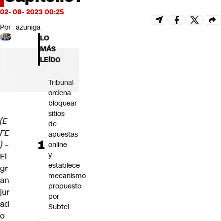
Futuro 360
02- 08- 2023 00:25
Opinión
Por
azuniga
LO
MÁS
LEÍDO
Tribunal
ordena
bloquear
sitios
(E
de
FE
apuestas
)
–
online
y
El
establece
gr
mecanismo
an
propuesto
jur
por
ad
Subtel
o