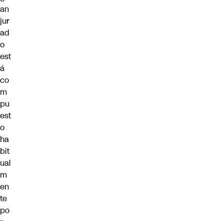
an
jur
ad
o
est
á
co
m
pu
est
o
ha
bit
ual
m
en
te
po