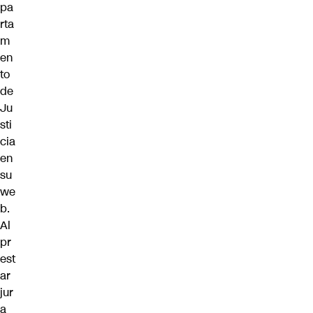
pa
rta
m
en
to
de
Ju
sti
cia
en
su
we
b.
Al
pr
est
ar
jur
a