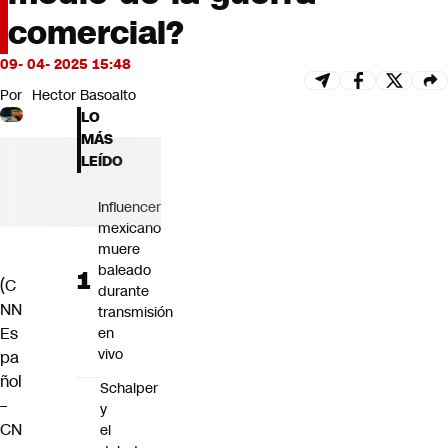
Futuro 360
comercial?
Opinión
09- 04- 2025 15:48
Por
Hector Basoalto
LO
MÁS
LEÍDO
Influencer
mexicano
muere
baleado
(C
durante
NN
transmisión
Es
en
vivo
pa
ñol
Schalper
–
y
CN
el