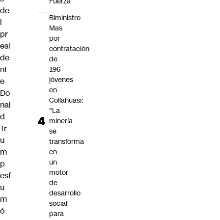
Fuerza
de
Biministro
l
Mas
pr
por
esi
contratación
de
de
nt
196
jóvenes
e
en
Do
Collahuasi:
nal
"La
d
minería
Tr
se
u
transforma
m
en
un
p
motor
esf
de
u
desarrollo
m
social
ó
para