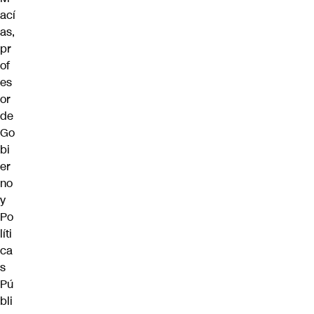
ací
as,
pr
of
es
or
de
Go
bi
er
no
y
Po
líti
ca
s
Pú
bli