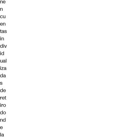
ne
n
cu
en
tas
in
div
id
ual
iza
da
s
de
ret
iro
do
nd
e
la