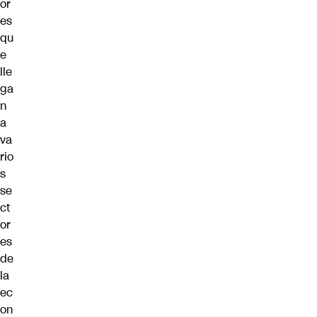
or
es
qu
e
lle
ga
n
a
va
rio
s
se
ct
or
es
de
la
ec
on