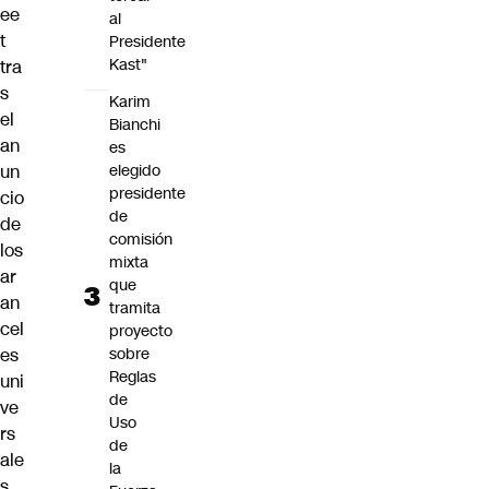
ee
al
t
Presidente
Kast"
tra
s
Karim
el
Bianchi
an
es
elegido
un
presidente
cio
de
de
comisión
los
mixta
ar
que
an
tramita
cel
proyecto
sobre
es
Reglas
uni
de
ve
Uso
rs
de
ale
la
s