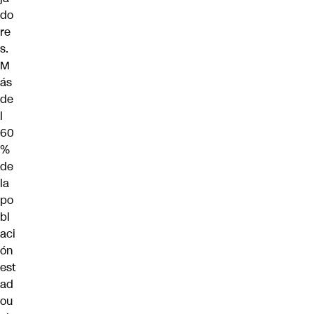
do
re
s.
M
ás
de
l
60
%
de
la
po
bl
aci
ón
est
ad
ou