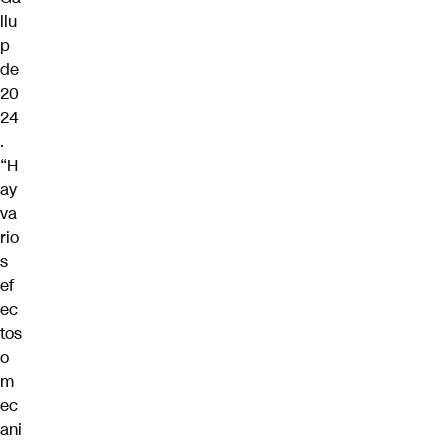
llu
p
de
20
24
.
“H
ay
va
rio
s
ef
ec
tos
o
m
ec
ani