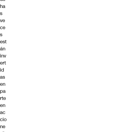
ha
s
ve
ce
s
est
án
inv
ert
id
as
en
pa
rte
en
ac
cio
ne