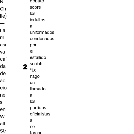
debate
N
sobre
Ch
los
ile)
indultos
—
a
La
uniformados
m
condenados
asi
por
el
va
estallido
caí
social:
da
"Le
de
hago
ac
un
cio
llamado
ne
a
los
s
partidos
en
oficialistas
W
a
all
no
Str
torear