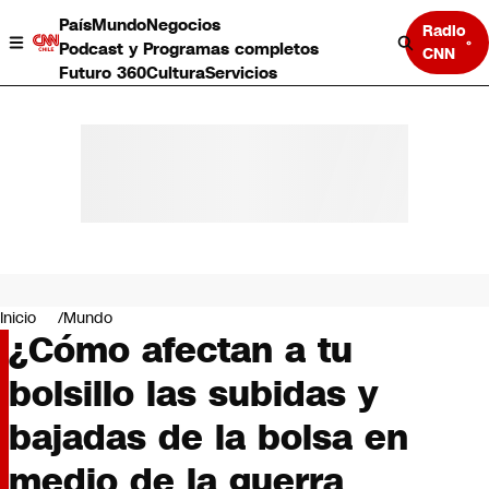
País
Mundo
Negocios
Radio
Podcast y Programas completos
CNN
Futuro 360
Cultura
Servicios
País
Mundo
Negocios
Inicio
Mundo
¿Cómo afectan a tu
Deportes
Programas completos
bolsillo las subidas y
Cultura
Servicios
bajadas de la bolsa en
Bits
CNN Data
medio de la guerra
CNN tiempo