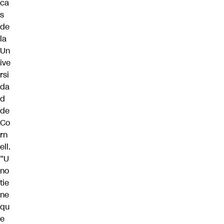
ca
s
de
la
Un
ive
rsi
da
d
de
Co
rn
ell.
“U
no
tie
ne
qu
e