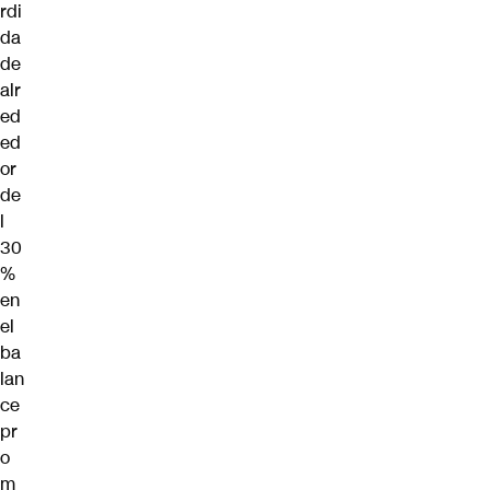
rdi
da
de
alr
ed
ed
or
de
l
30
%
en
el
ba
lan
ce
pr
o
m