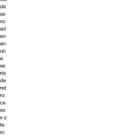
de
se
nc
ad
en
an
un
a
se
rie
de
ret
ro
ce
so
s y
te
m