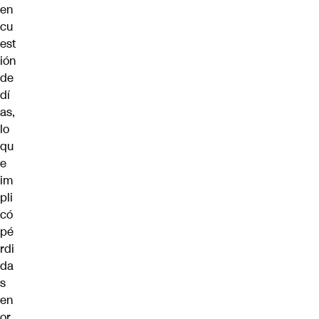
en
cu
est
ión
de
dí
as,
lo
qu
e
im
pli
có
pé
rdi
da
s
en
or