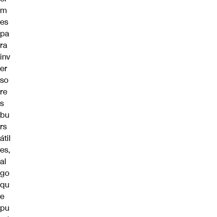
m
es
pa
ra
inv
er
so
re
s
bu
rs
átil
es,
al
go
qu
e
pu