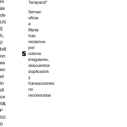
m
Tarapacá"
ás
Sernac
de
oficia
US
a
$
Bipay
5,
tras
reclamos
2
por
bill
cobros
on
irregulares,
es
descuentos
en
duplicados
el
y
ín
transacciones
no
di
reconocidas
ce
S&
P
50
0