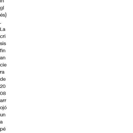
in
gl
és)
.
La
cri
sis
fin
an
cie
ra
de
20
08
arr
ojó
un
a
pé