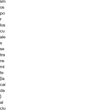
sm
os
po
r
los
cu
ale
s
se
tra
ns
mi
te
(la
caí
da
)
al
ciu