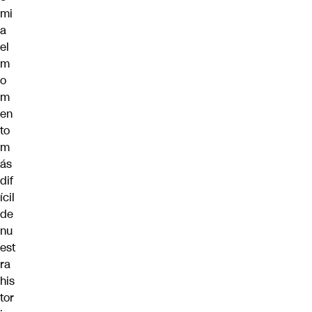
mi
a
el
m
o
m
en
to
m
ás
dif
ícil
de
nu
est
ra
his
tor