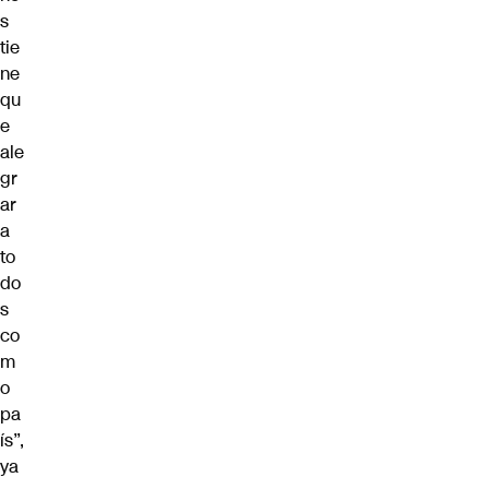
s
tie
ne
qu
e
ale
gr
ar
a
to
do
s
co
m
o
pa
ís”,
ya