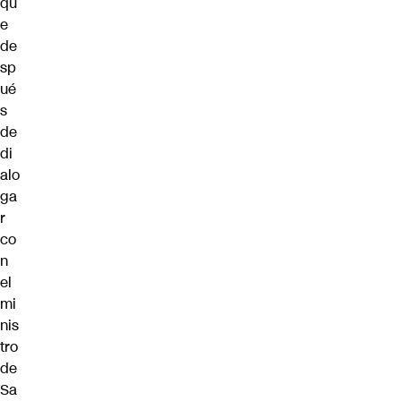
qu
e
de
sp
ué
s
de
di
alo
ga
r
co
n
el
mi
nis
tro
de
Sa