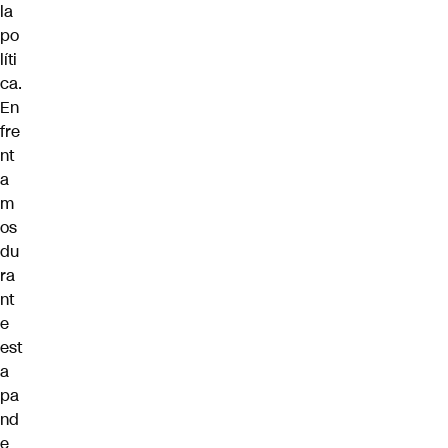
la
po
líti
ca.
En
fre
nt
a
m
os
du
ra
nt
e
est
a
pa
nd
e