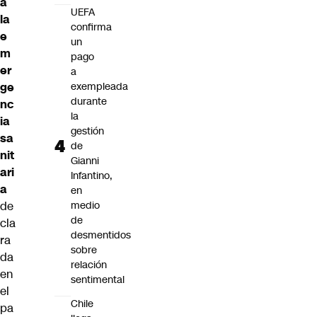
á
UEFA
la
confirma
e
un
m
pago
er
a
ge
exempleada
durante
nc
la
ia
gestión
sa
de
nit
Gianni
ari
Infantino,
a
en
de
medio
de
cla
desmentidos
ra
sobre
da
relación
en
sentimental
el
Chile
pa