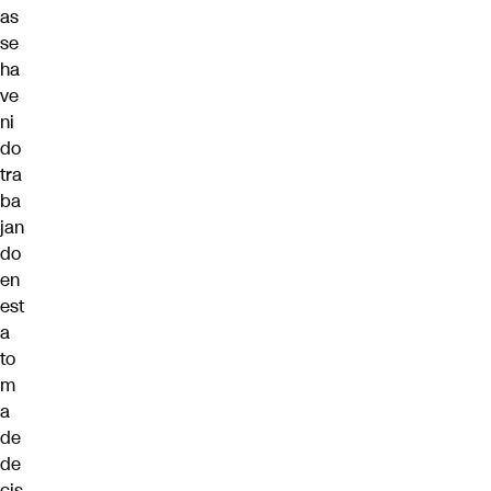
as
se
ha
ve
ni
do
tra
ba
jan
do
en
est
a
to
m
a
de
de
cis