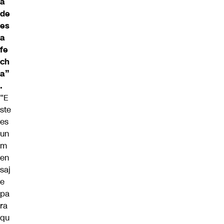
á
de
es
a
fe
ch
a”
.
“E
ste
es
un
m
en
saj
e
pa
ra
qu