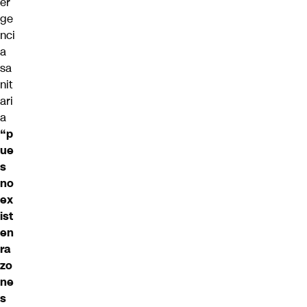
er
ge
nci
a
sa
nit
ari
a
“p
ue
s
no
ex
ist
en
ra
zo
ne
s