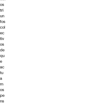
os
tri
un
fos
col
ec
tiv
os
de
qu
e
ac
tu
a
m
os
pe
ns