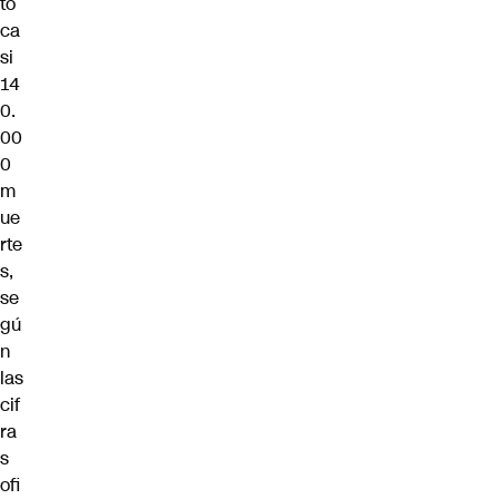
to
ca
si
14
0.
00
0
m
ue
rte
s,
se
gú
n
las
cif
ra
s
ofi