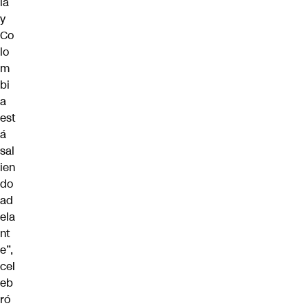
ia
y
Co
lo
m
bi
a
est
á
sal
ien
do
ad
ela
nt
e”,
cel
eb
ró