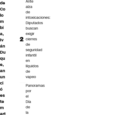
Ante
de
alza
Co
de
lo
intoxicaciones:
m
Diputados
bi
buscan
a,
exigir
cierres
Iv
de
án
seguridad
Du
infantil
qu
en
e,
líquidos
an
de
un
vapeo
ci
Panoramas
ó
por
es
el
te
Día
de
m
la
art