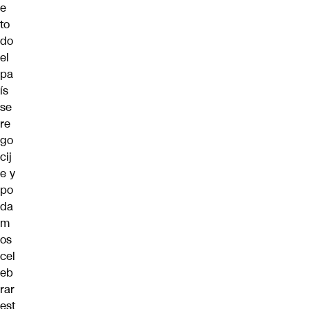
e
to
do
el
pa
ís
se
re
go
cij
e y
po
da
m
os
cel
eb
rar
est