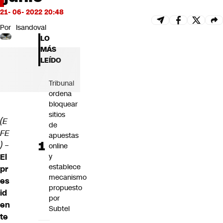
Futuro 360
21- 06- 2022 20:48
Opinión
Por
lsandoval
LO
MÁS
LEÍDO
Tribunal
ordena
bloquear
sitios
(E
de
FE
apuestas
) –
online
El
y
establece
pr
mecanismo
es
propuesto
id
por
en
Subtel
te