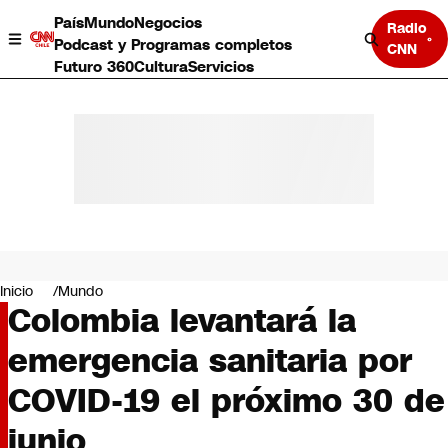
País
Mundo
Negocios
Radio
Podcast y Programas completos
CNN
Futuro 360
Cultura
Servicios
País
Mundo
Negocios
Inicio
Mundo
Colombia levantará la
Deportes
Programas completos
emergencia sanitaria por
Cultura
Servicios
COVID-19 el próximo 30 de
Bits
CNN Data
junio
CNN tiempo