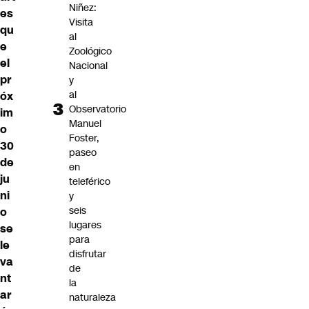
Niñez:
es
Visita
qu
al
e
Zoológico
el
Nacional
pr
y
al
óx
Observatorio
im
Manuel
o
Foster,
30
paseo
de
en
ju
teleférico
ni
y
seis
o
lugares
se
para
le
disfrutar
va
de
nt
la
ar
naturaleza