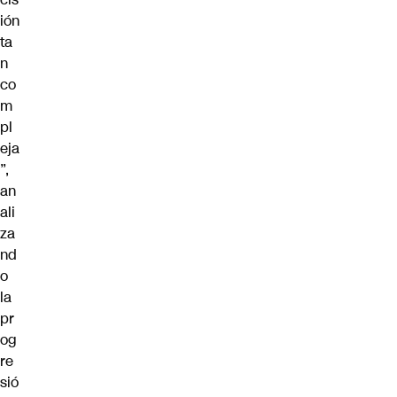
ión
ta
n
co
m
pl
eja
”,
an
ali
za
nd
o
la
pr
og
re
sió