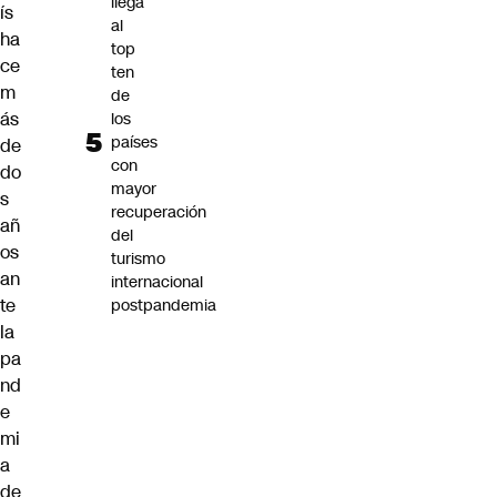
llega
ís
al
ha
top
ce
ten
m
de
ás
los
países
de
con
do
mayor
s
recuperación
añ
del
os
turismo
an
internacional
te
postpandemia
la
pa
nd
e
mi
a
de