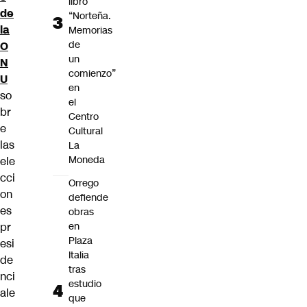
libro
de
“Norteña.
la
Memorias
de
O
un
N
comienzo”
U
en
so
el
br
Centro
e
Cultural
las
La
Moneda
ele
cci
Orrego
on
defiende
es
obras
pr
en
Plaza
esi
Italia
de
tras
nci
estudio
ale
que