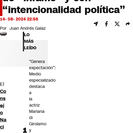
Futuro 360
“intencionalidad política”
Opinión
14- 08- 2024 22:56
Por
Juan Andrés Galaz
LO
MÁS
LEÍDO
“Genera
expectación”:
Medio
especializado
El
destaca
Co
a
ns
la
ej
actriz
Mariana
o
di
Na
Girolamo
ci
y