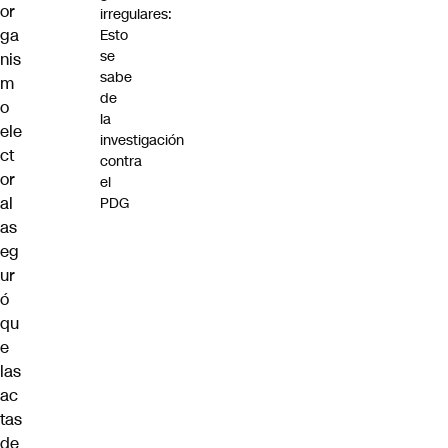
or
irregulares:
ga
Esto
se
nis
sabe
m
de
o
la
ele
investigación
ct
contra
or
el
al
PDG
as
eg
ur
ó
qu
e
las
ac
tas
de