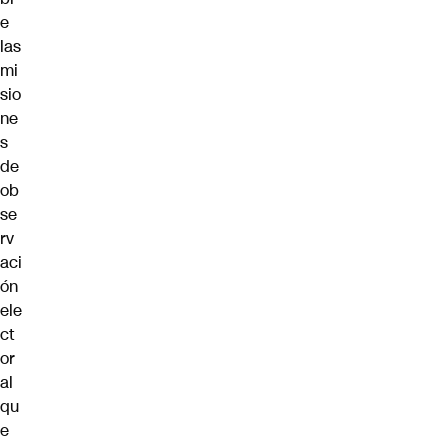
e
las
mi
sio
ne
s
de
ob
se
rv
aci
ón
ele
ct
or
al
qu
e