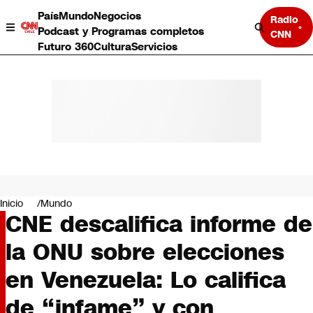
País
Mundo
Negocios
Radio
Podcast y Programas completos
CNN
Futuro 360
Cultura
Servicios
País
Mundo
Negocios
Inicio
Mundo
CNE descalifica informe de
Deportes
Programas completos
la ONU sobre elecciones
Cultura
Servicios
en Venezuela: Lo califica
Bits
CNN Data
de “infame” y con
CNN tiempo