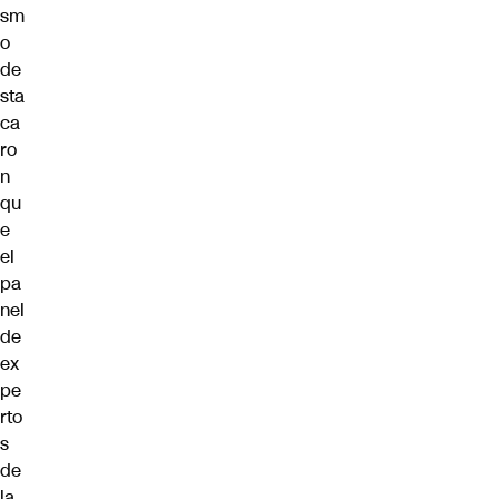
sm
o
de
sta
ca
ro
n
qu
e
el
pa
nel
de
ex
pe
rto
s
de
la