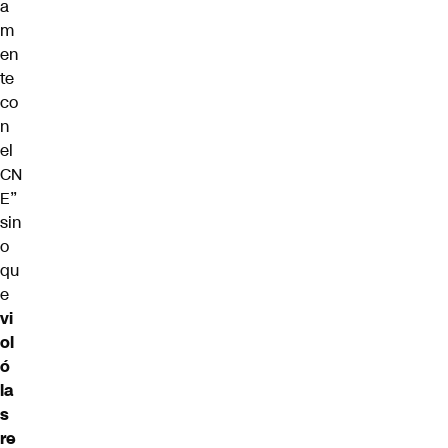
a
m
en
te
co
n
el
CN
E”
sin
o
qu
e
vi
ol
ó
la
s
re