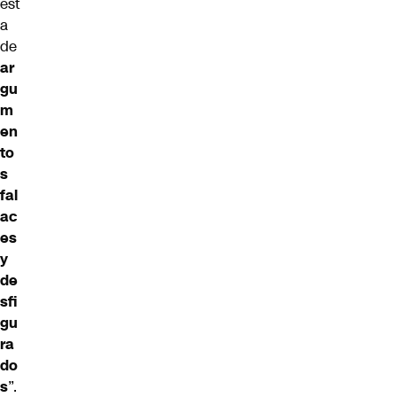
est
a
de
ar
gu
m
en
to
s
fal
ac
es
y
de
sfi
gu
ra
do
s
”.