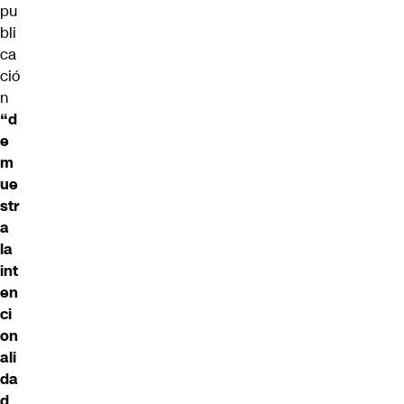
pu
bli
ca
ció
n
“d
e
m
ue
str
a
la
int
en
ci
on
ali
da
d