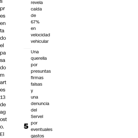
s
revela
pr
caída
es
de
67%
en
en
ta
velocidad
do
vehicular
el
Una
pa
querella
sa
por
do
presuntas
m
firmas
art
falsas
es
y
13
una
denuncia
de
del
ag
Servel
ost
por
o.
eventuales
El
gastos