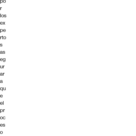
po
r
los
ex
pe
rto
s
as
eg
ur
ar
a
qu
e
el
pr
oc
es
o