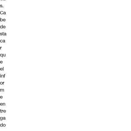
s.
Ca
be
de
sta
ca
r
qu
e
el
inf
or
m
e
en
tre
ga
do