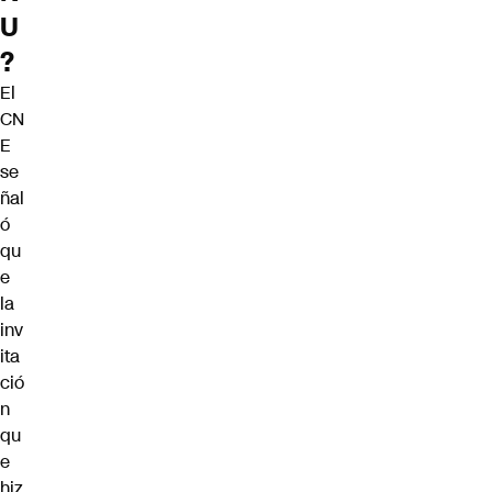
U
?
El
CN
E
se
ñal
ó
qu
e
la
inv
ita
ció
n
qu
e
hiz