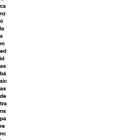
ca
nz
ó
la
s
m
ed
id
as
bá
sic
as
de
tra
ns
pa
re
nc