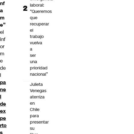
nf
laboral:
a
“Queremos
m
que
recuperar
e”
el
el
trabajo
inf
vuelva
or
a
m
ser
e
una
de
prioridad
nacional”
l
pa
Julieta
ne
Venegas
l
aterriza
en
de
Chile
ex
para
pe
presentar
rto
su
s