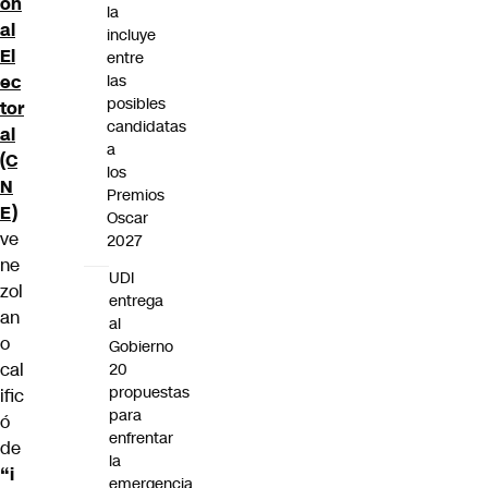
on
la
al
incluye
El
entre
ec
las
posibles
tor
candidatas
al
a
(C
los
N
Premios
E)
Oscar
ve
2027
ne
UDI
zol
entrega
an
al
o
Gobierno
cal
20
propuestas
ific
para
ó
enfrentar
de
la
“i
emergencia