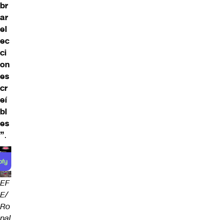
br
ar
el
ec
ci
on
es
cr
eí
bl
es
”
.
EF
E/
Ro
nal