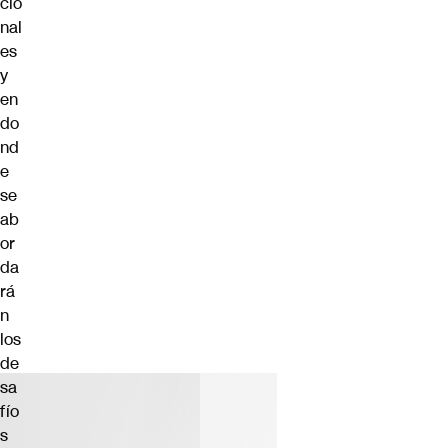
cio
nal
es
y
en
do
nd
e
se
ab
or
da
rá
n
los
de
sa
fío
s