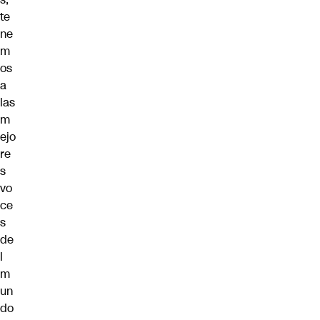
te
ne
m
os
a
las
m
ejo
re
s
vo
ce
s
de
l
m
un
do