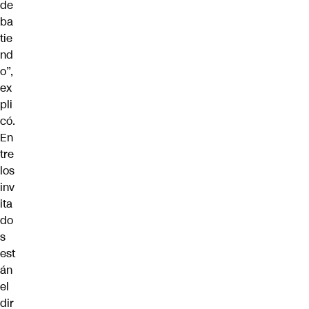
de
ba
tie
nd
o”,
ex
pli
có.
En
tre
los
inv
ita
do
s
est
án
el
dir