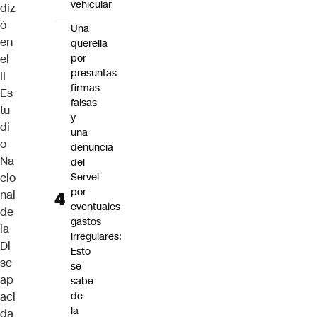
vehicular
diz
ó
Una
en
querella
el
por
presuntas
II
firmas
Es
falsas
tu
y
di
una
o
denuncia
Na
del
cio
Servel
por
nal
eventuales
de
gastos
la
irregulares:
Di
Esto
sc
se
ap
sabe
aci
de
la
da