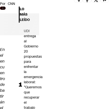
Por
CNN
Futuro 360
LO
Opinión
MÁS
LEÍDO
UDI
entrega
al
Gobierno
En
20
el
propuestas
en
para
cu
enfrentar
la
en
emergencia
tro
laboral:
de
“Queremos
ba
que
tir
recuperar
án
el
el
trabajo