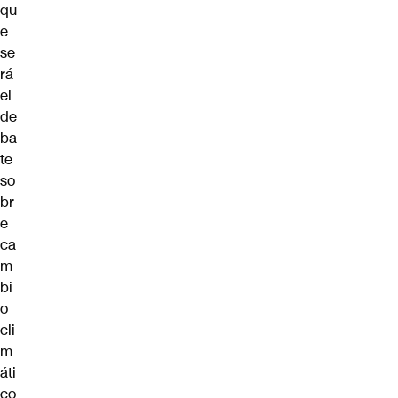
qu
e
se
rá
el
de
ba
te
so
br
e
ca
m
bi
o
cli
m
áti
co