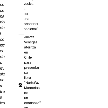
vuelva
es
a
ce
ser
na
una
rio
prioridad
de
nacional”
l
Julieta
co
Venegas
ntr
aterriza
ol
en
de
Chile
e
para
presentar
mi
su
sio
libro
ne
“Norteña.
s
Memorias
tra
de
s
un
los
comienzo”