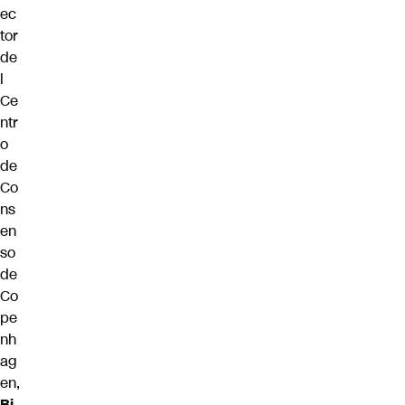
ec
tor
de
l
Ce
ntr
o
de
Co
ns
en
so
de
Co
pe
nh
ag
en,
Bj