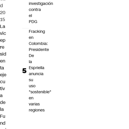
investigación
d
contra
20
el
15
PDG
La
Fracking
vic
en
ep
Colombia:
re
Presidente
sid
De
en
la
ta
Espriella
anuncia
eje
su
cu
uso
tiv
"sostenible"
a
en
de
varias
la
regiones
Fu
nd