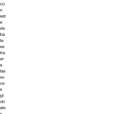
co
n
est
e
de
ba
te
es
tra
er
a
las
vo
ce
s
gl
ob
ale
s,