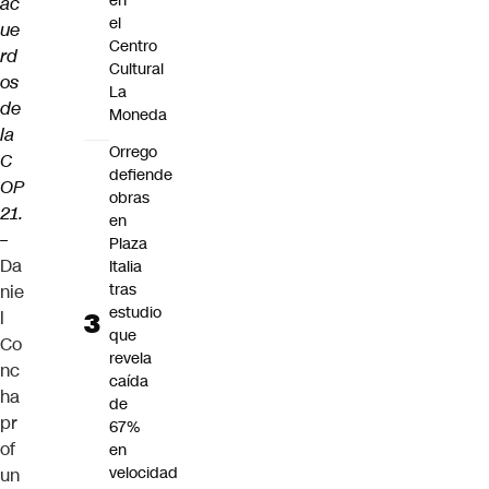
en
ac
el
ue
Centro
rd
Cultural
os
La
de
Moneda
la
Orrego
C
defiende
OP
obras
21.
en
–
Plaza
Da
Italia
tras
nie
estudio
l
que
Co
revela
nc
caída
ha
de
pr
67%
of
en
velocidad
un