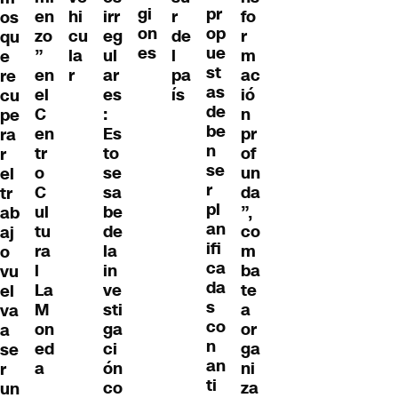
gi
pr
en
hi
irr
r
fo
os
on
op
zo
cu
eg
de
r
qu
es
ue
”
la
ul
l
m
e
st
en
r
ar
pa
ac
re
as
el
es
ís
ió
cu
de
C
:
n
pe
be
en
Es
pr
ra
n
tr
to
of
r
se
o
se
un
el
r
C
sa
da
tr
pl
ul
be
”,
ab
an
tu
de
co
aj
ifi
ra
la
m
o
ca
l
in
ba
vu
da
La
ve
te
el
s
M
sti
a
va
co
on
ga
or
a
n
ed
ci
ga
se
an
a
ón
ni
r
ti
co
za
un