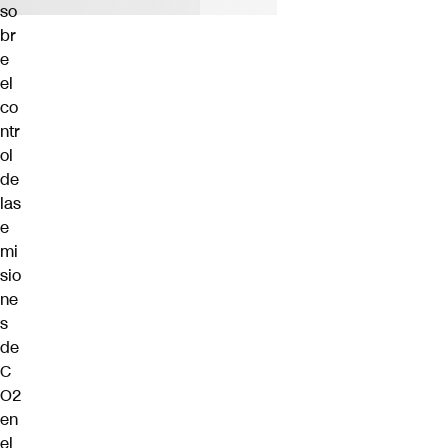
so
br
e
el
co
ntr
ol
de
las
e
mi
sio
ne
s
de
C
O2
en
el