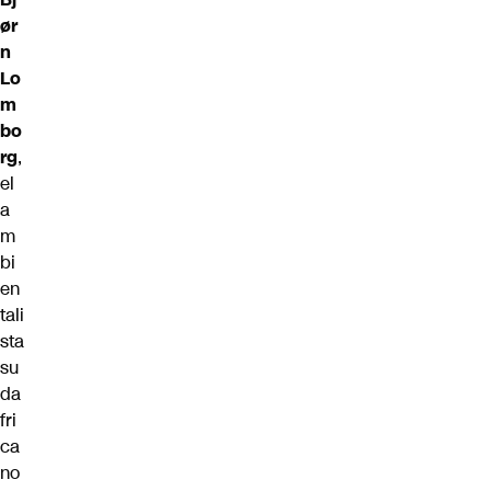
ør
n
Lo
m
bo
rg
,
el
a
m
bi
en
tali
sta
su
da
fri
ca
no