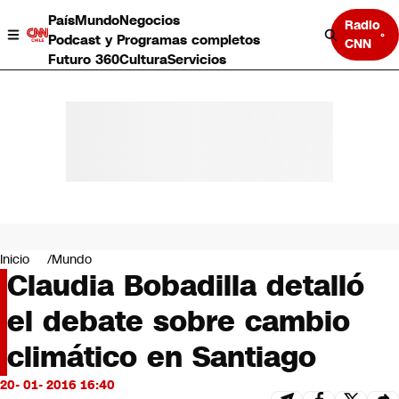
País
Mundo
Negocios
Radio
Podcast y Programas completos
CNN
Futuro 360
Cultura
Servicios
País
Mundo
Negocios
Inicio
Mundo
Claudia Bobadilla detalló
Deportes
Programas completos
el debate sobre cambio
Cultura
Servicios
climático en Santiago
Bits
CNN Data
20- 01- 2016 16:40
CNN tiempo