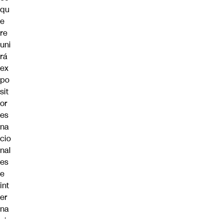
qu
e
re
uni
rá
ex
po
sit
or
es
na
cio
nal
es
e
int
er
na