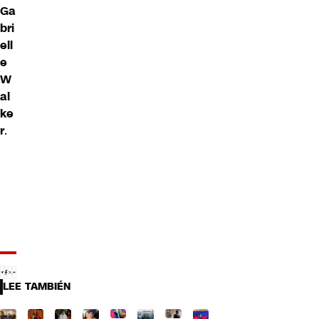
Ga
bri
ell
e
W
al
ke
r
.
LEE TAMBIÉN