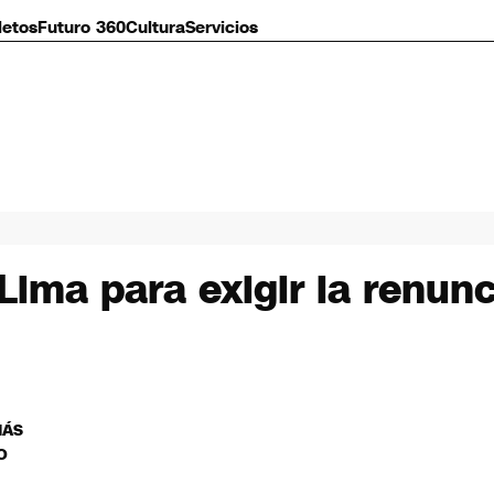
letos
Futuro 360
Cultura
Servicios
ma para exigir la renunc
MÁS
O