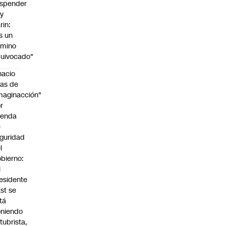
spender
y
rin:
s un
amino
uivocado"
nacio
as de
maginacción"
r
genda
e
guridad
l
bierno:
l
esidente
st se
tá
niendo
tubrista,