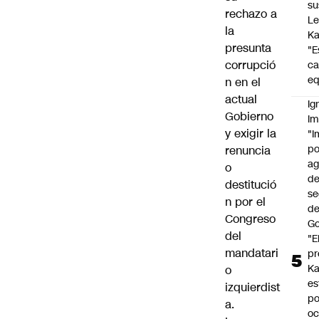
su
rechazo a
Le
la
Ka
presunta
"E
corrupció
c
eq
n en el
actual
Ig
Gobierno
Im
y exigir la
"I
po
renuncia
a
o
d
destitució
se
n por el
de
Congreso
Go
del
"E
mandatari
pr
Ka
o
es
izquierdist
po
a.
oc