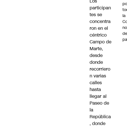
Los
po
participan
to
tes se
la
concentra
Co
n
ron en el
de
céntrico
pa
Campo de
Marte,
desde
donde
recorriero
n varias
calles
hasta
llegar al
Paseo de
la
República
, donde