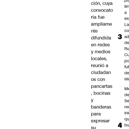
p
ción, cuya
li
convocato
a
ria fue
es
ampliame
L
nte
co
ad
difundida
d
en redes
Ru
y medios
C
locales,
po
reunió a
fu
ciudadan
de
os con
is
pancartas
M
, bocinas
de
y
S
banderas
re
in
para
q
expresar
b
su