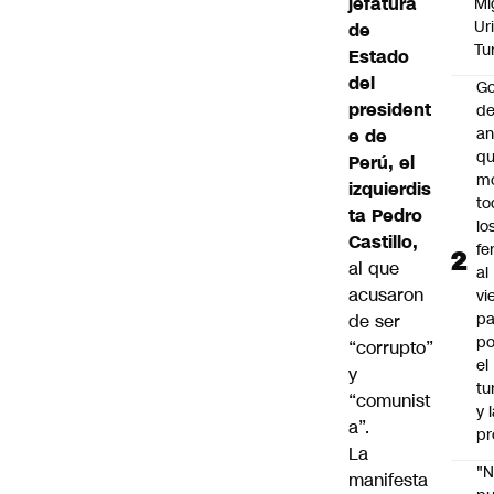
jefatura
Mi
Ur
de
Tu
Estado
del
Go
president
de
an
e de
q
Perú, el
m
izquierdis
to
ta Pedro
lo
Castillo,
fe
al que
al
acusaron
vi
pa
de ser
po
“corrupto”
el
y
tu
“comunist
y 
a”.
pr
La
"
manifesta