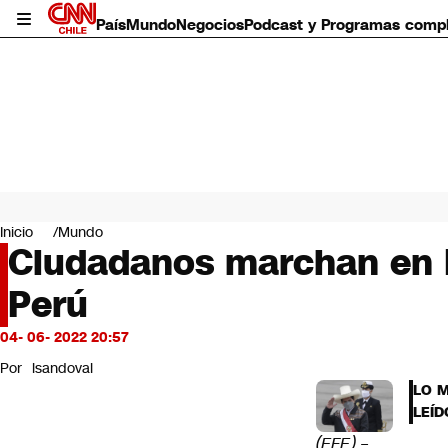
País
Mundo
Negocios
Podcast y Programas comp
País
Mundo
Inicio
Mundo
Negocios
Ciudadanos marchan en Li
Deportes
Perú
Programas completos
Cultura
Servicios
04- 06- 2022 20:57
Bits
Por
lsandoval
CNN Data
LO 
CNN tiempo
LEÍD
Futuro 360
(EFE) –
Opinión