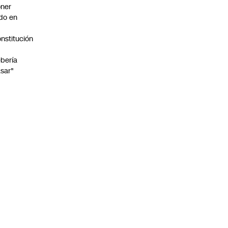
ner
do en
nstitución
o
bería
sar"