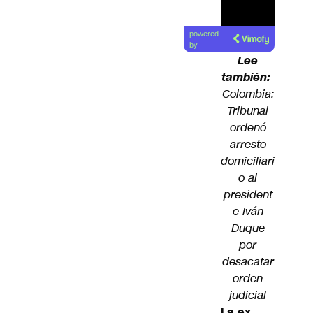
powered
by
Lee
también:
Colombia:
Tribunal
ordenó
arresto
domiciliari
o al
president
e Iván
Duque
por
desacatar
orden
judicial
La ex