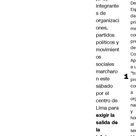
De
Integrante
Es
s de
da
organizaci
pr
ones,
me
partidos
c
pr
políticos y
de
movimient
Co
os
Ap
sociales
a 
marcharo
“t
n este
pr
sábado
co
a
por el
or
centro de
na
Lima para
y
exigir la
ho
salida de
al
la
se