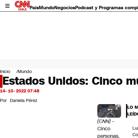
País
Mundo
Negocios
Podcast y Programas comp
País
Mundo
Inicio
Mundo
Negocios
Estados Unidos: Cinco mu
Deportes
Programas completos
14- 10- 2022 07:48
Cultura
Por
Daniela Pérez
Servicios
LO 
Bits
LEÍD
CNN Data
(CNN)
–
CNN tiempo
Cinco
Lu
Futuro 360
Co
personas,
Opinión