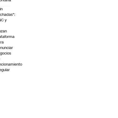
ontaña
in
chadas":
NC y
nzan
ataforma
ra
nunciar
gocios
e
ncionamiento
regular