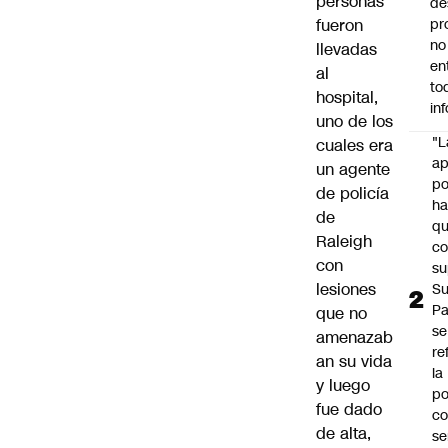
personas
de
fueron
pr
no
llevadas
en
al
to
hospital,
in
uno de los
"L
cuales era
ap
un agente
po
de policía
h
de
q
Raleigh
c
con
su
lesiones
Su
P
que no
se
amenazab
re
an su vida
la
y luego
po
fue dado
co
de alta,
se