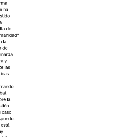
irma
e ha
istido
a
alta de
manidad"
n la
ja de
rnarda
ra y
te las
íticas
rnando
bat
bre la
stión
l caso
sponde:
l está
uy