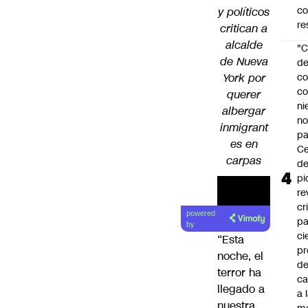
c
y políticos
re
critican a
alcalde
"C
de Nueva
d
York por
co
co
querer
ni
albergar
n
inmigrant
pa
es en
Ce
carpas
de
pi
re
cr
powered
pa
by
ci
“Esta
pr
noche, el
d
terror ha
c
llegado a
a 
nuestra