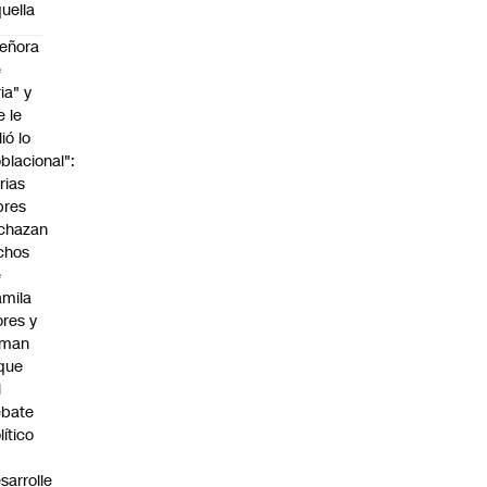
uella
eñora
e
ria" y
e le
lió lo
blacional":
rias
bres
chazan
chos
e
mila
ores y
aman
que
l
ebate
lítico
sarrolle