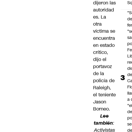
dijeron las
Sq
autoridad
"S
es. La
d
otra
fe
víctima se
"s
sa
encuentra
po
en estado
Fe
crítico,
Li
dijo el
re
portavoz
di
de la
d
policía de
Ca
Fl
Raleigh,
ll
el teniente
a 
Jason
"e
Borneo.
d
Lee
po
también
:
se
Activistas
de