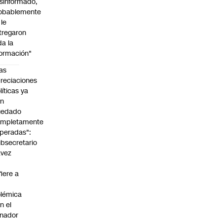
sinformado,
obablemente
 le
tregaron
da la
formación"
as
reciaciones
líticas ya
an
uedado
ompletamente
peradas":
bsecretario
avez
fiere a
lémica
n el
nador