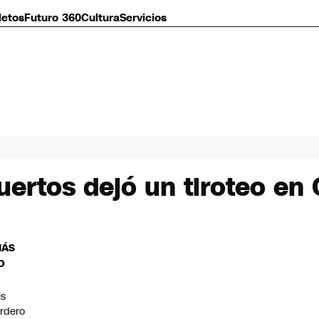
letos
Futuro 360
Cultura
Servicios
ertos dejó un tiroteo en 
MÁS
O
is
rdero