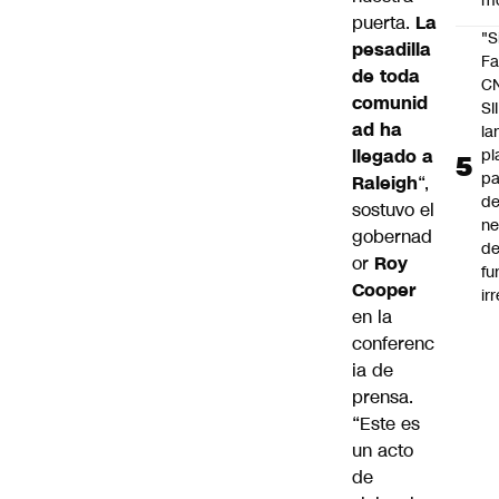
m
puerta.
La
"S
pesadilla
Fa
de toda
C
comunid
SII
ad ha
la
pl
llegado a
pa
Raleigh
“,
de
sostuvo el
ne
gobernad
d
or
Roy
fu
Cooper
ir
en la
conferenc
ia de
prensa.
“Este es
un acto
de