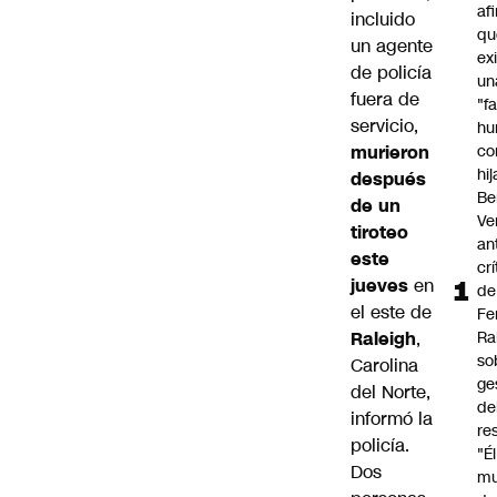
af
incluido
qu
un agente
ex
de policía
un
fuera de
"f
servicio,
hu
murieron
co
hi
después
Be
de un
Ve
tiroteo
an
este
cr
jueves
en
de
el este de
Fe
Raleig
h
,
Ra
so
Carolina
ge
del Norte,
de
informó la
re
policía.
"É
Dos
m