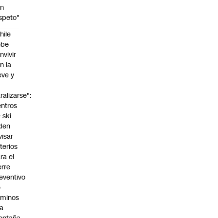
on
speto"
hile
ebe
nvivir
n la
eve y
o
ralizarse":
ntros
 ski
den
visar
iterios
ra el
erre
eventivo
e
aminos
la