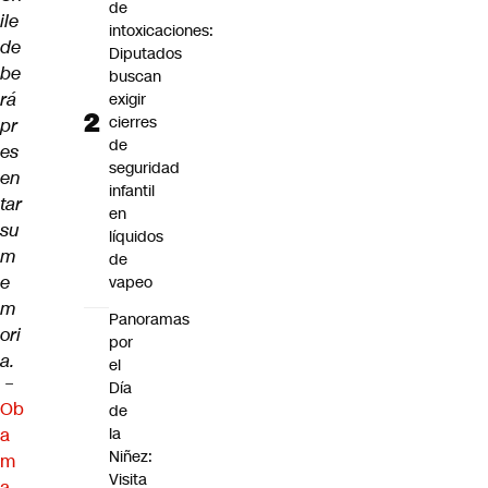
de
ile
intoxicaciones:
de
Diputados
be
buscan
rá
exigir
cierres
pr
de
es
seguridad
en
infantil
tar
en
su
líquidos
m
de
e
vapeo
m
Panoramas
ori
por
a.
el
–
Día
Ob
de
a
la
Niñez:
m
Visita
a