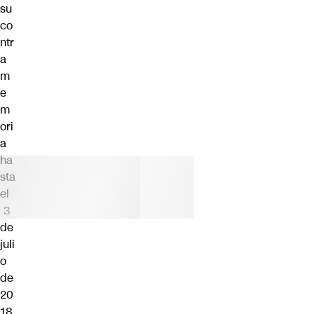
su
co
ntr
a
m
e
m
ori
a
ha
sta
el
3
de
juli
o
de
20
18.