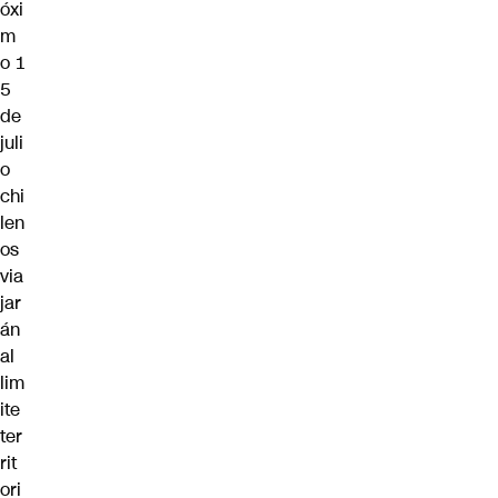
óxi
m
o 1
5
de
juli
o
chi
len
os
via
jar
án
al
lim
ite
ter
rit
ori