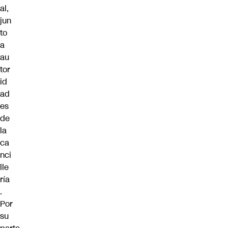
al,
jun
to
a
au
tor
id
ad
es
de
la
ca
nci
lle
ría
.
Por
su