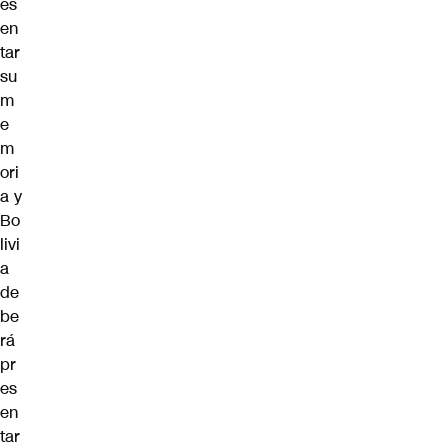
es
en
tar
su
m
e
m
ori
a y
Bo
livi
a
de
be
rá
pr
es
en
tar