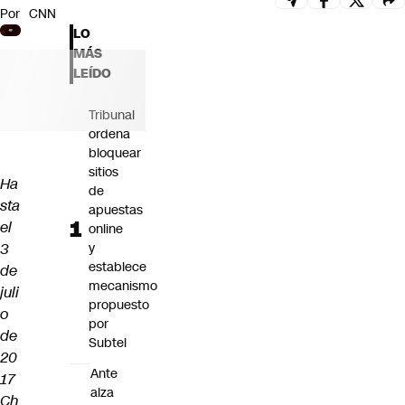
Por
CNN
Futuro 360
LO
Opinión
MÁS
LEÍDO
Tribunal
ordena
bloquear
sitios
Ha
de
sta
apuestas
el
online
3
y
establece
de
mecanismo
juli
propuesto
o
por
de
Subtel
20
Ante
17
alza
Ch