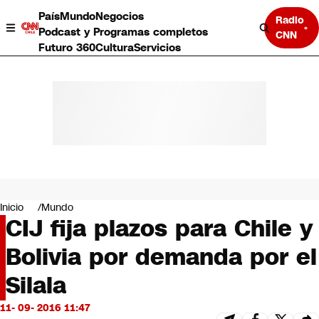
País
Mundo
Negocios
Radio
Podcast y Programas completos
CNN
Futuro 360
Cultura
Servicios
País
Mundo
Negocios
Inicio
Mundo
CIJ fija plazos para Chile y
Deportes
Programas completos
Bolivia por demanda por el
Cultura
Servicios
Silala
Bits
CNN Data
11- 09- 2016 11:47
CNN tiempo