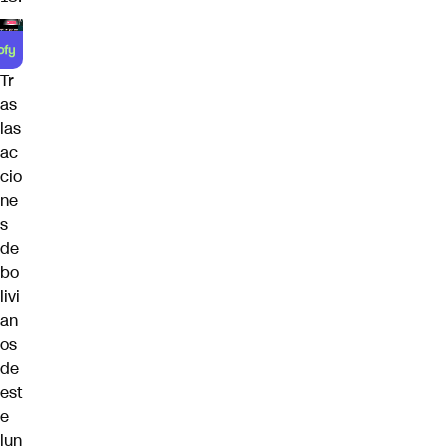
Tr
as
las
ac
cio
ne
s
de
bo
livi
an
os
de
est
e
lun