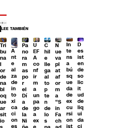
LEE TAMBIÉN
D
In
U
Tri
Pa
C
N
A
es
te
EF
bu
no
hil
ue
nt
ist
ns
A
na
ra
e
va
e
en
a
co
l
m
lle
pl
al
de
bú
nf
or
as
ga
at
za
so
sq
ir
de
po
al
af
de
lic
ue
m
na
r
to
or
in
it
da
a
bl
el
p
m
to
ud
de
un
oq
Dí
te
a
xi
de
ex
pa
ue
a
n
“S
ca
liq
cu
go
ar
de
de
in
ci
ui
rsi
a
sit
la
lo
Fa
on
da
on
ex
io
Ni
s
ch
es
ci
ist
e
s
ñe
pa
ad