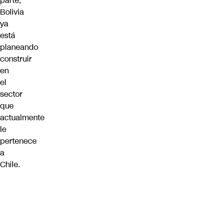
parte,
Bolivia
ya
está
planeando
construir
en
el
sector
que
actualmente
le
pertenece
a
Chile.