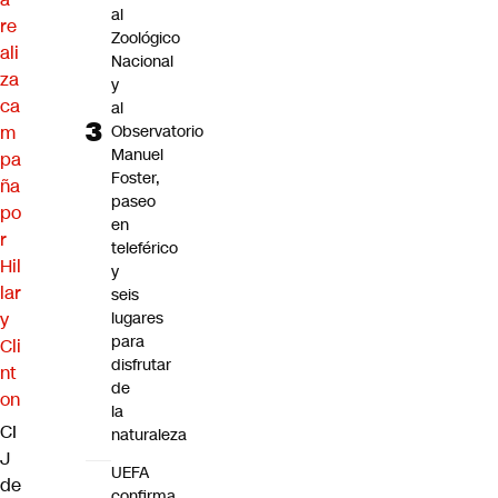
al
re
Zoológico
ali
Nacional
za
y
ca
al
m
Observatorio
Manuel
pa
Foster,
ña
paseo
po
en
r
teleférico
Hil
y
lar
seis
y
lugares
para
Cli
disfrutar
nt
de
on
la
CI
naturaleza
J
UEFA
de
confirma