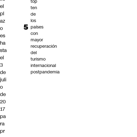
top
el
ten
pl
de
az
los
países
o
con
es
mayor
ha
recuperación
sta
del
el
turismo
3
internacional
de
postpandemia
juli
o
de
20
17
pa
ra
pr