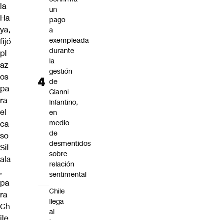
la
un
Ha
pago
ya,
a
exempleada
fijó
durante
pl
la
az
gestión
os
de
pa
Gianni
ra
Infantino,
el
en
medio
ca
de
so
desmentidos
Sil
sobre
ala
relación
,
sentimental
pa
Chile
ra
llega
Ch
al
ile