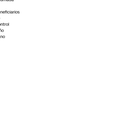
neficiarios
e
ntrol
ño
ano