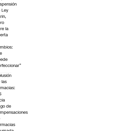
spensión
 Ley
rin,
ro
re la
erta
mbios:
e
uede
rfeccionar”
lusión
 las
rmacias:
S
icia
go de
ompensaciones
e
rmacias
humada