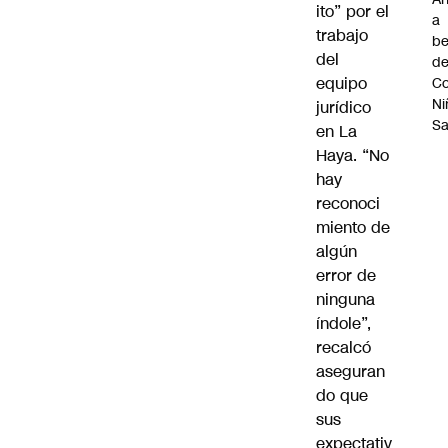
ito” por el
a
trabajo
be
del
d
equipo
Co
Ni
jurídico
S
en La
Haya. “No
hay
reconoci
miento de
algún
error de
ninguna
índole”,
recalcó
aseguran
do que
sus
expectativ