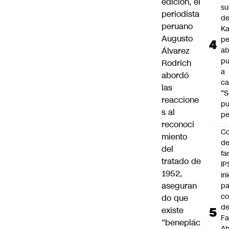
edición, el
su
periodista
de
peruano
Ka
Augusto
pe
Álvarez
ab
pu
Rodrich
a
abordó
ca
las
“S
reaccione
p
s al
pe
reconoci
Co
miento
de
del
fa
tratado de
IP
1952,
in
aseguran
pa
c
do que
d
existe
Fa
“beneplác
A