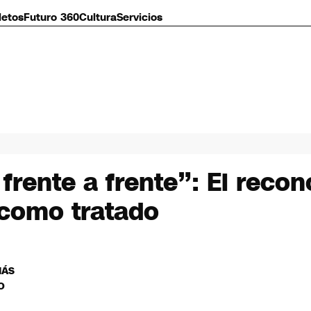
letos
Futuro 360
Cultura
Servicios
 frente a frente”: El reco
 como tratado
MÁS
O