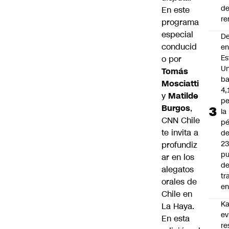
d
En este
re
programa
especial
D
conducid
e
Es
o por
Un
Tomás
ba
Mosciatti
4,
y
Matilde
pe
Burgos
,
la
CNN Chile
pé
te invita a
d
2
profundiz
pu
ar en los
d
alegatos
tr
orales de
en
Chile en
Ka
La Haya.
ev
En esta
re