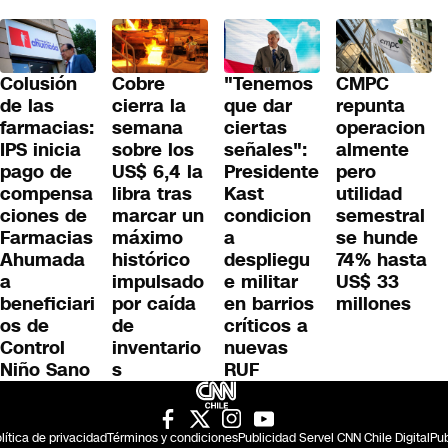
Colusión
Cobre
"Tenemos
CMPC
de las
cierra la
que dar
repunta
farmacias:
semana
ciertas
operacion
IPS inicia
sobre los
señales":
almente
pago de
US$ 6,4 la
Presidente
pero
compensa
libra tras
Kast
utilidad
ciones de
marcar un
condicion
semestral
Farmacias
máximo
a
se hunde
Ahumada
histórico
despliegu
74% hasta
a
impulsado
e militar
US$ 33
beneficiari
por caída
en barrios
millones
os de
de
críticos a
Control
inventario
nuevas
Niño Sano
s
RUF
lítica de privacidad
Términos y condiciones
Publicidad Servel CNN Chile Digital
Pub