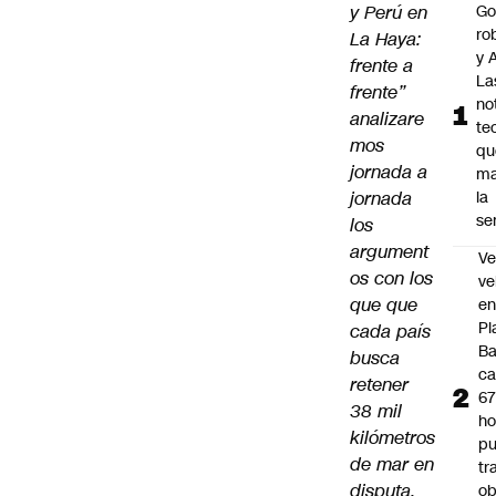
y Perú en
Go
ro
La Haya:
y A
frente a
La
frente”
no
analizare
te
mos
qu
jornada a
ma
jornada
la
se
los
argument
Ve
os con los
ve
que que
e
Pl
cada país
B
busca
ca
retener
6
38 mil
ho
kilómetros
pu
de mar en
tr
disputa.
ob