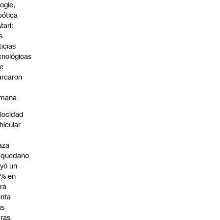
ogle,
bótica
tari:
s
ticias
cnológicas
e
rcaron
mana
locidad
hicular
n
aza
aquedano
yó un
7% en
ra
nta
as
ras