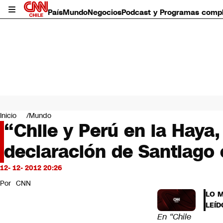
País
Mundo
Negocios
Podcast y Programas comp
País
Mundo
Inicio
Mundo
Negocios
“Chile y Perú en la Haya,
Deportes
declaración de Santiago
Programas completos
Cultura
Servicios
12- 12- 2012 20:26
Bits
Por
CNN
CNN Data
LO 
CNN tiempo
LEÍD
Futuro 360
En “Chile
Opinión