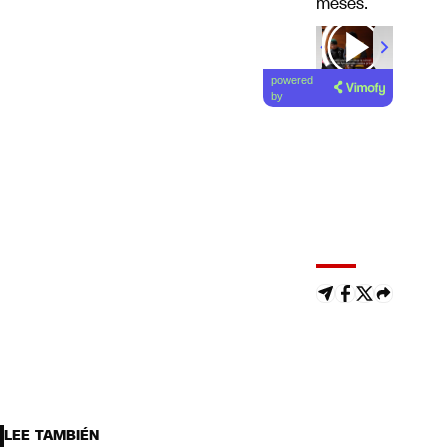
meses.
powered
by
LEE TAMBIÉN