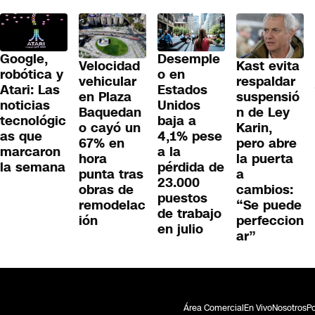
Google,
Desemple
Velocidad
Kast evita
robótica y
o en
vehicular
respaldar
Atari: Las
Estados
en Plaza
suspensió
noticias
Unidos
Baquedan
n de Ley
tecnológic
baja a
o cayó un
Karin,
as que
4,1% pese
67% en
pero abre
marcaron
a la
hora
la puerta
la semana
pérdida de
punta tras
a
23.000
obras de
cambios:
puestos
remodelac
“Se puede
de trabajo
ión
perfeccion
en julio
ar”
Área Comercial
En Vivo
Nosotros
Po