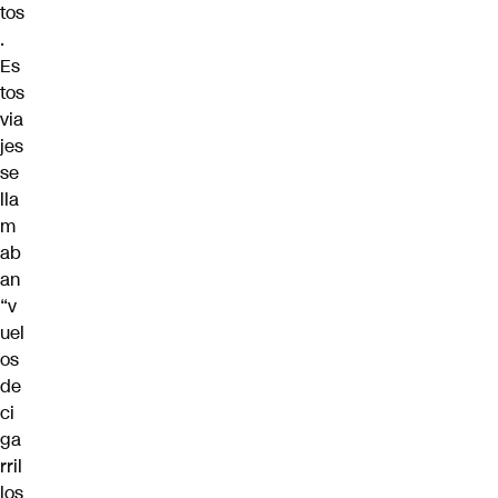
tos
.
Es
tos
via
jes
se
lla
m
ab
an
“v
uel
os
de
ci
ga
rril
los