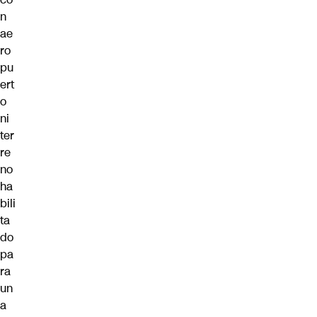
n
ae
ro
pu
ert
o
ni
ter
re
no
ha
bili
ta
do
pa
ra
un
a