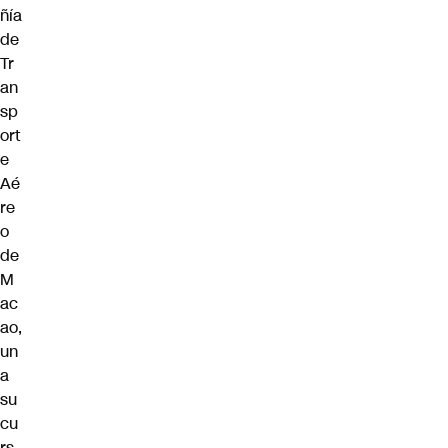
ñía
de
Tr
an
sp
ort
e
Aé
re
o
de
M
ac
ao,
un
a
su
cu
rs