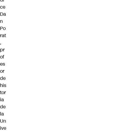
ce
Da
n
Po
rat
,
pr
of
es
or
de
his
tor
ia
de
la
Un
ive