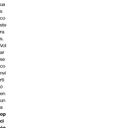
ua
s
co
ste
ra
s.
Vol
ar
se
co
nvi
rti
ó
en
un
a
op
ci
ón