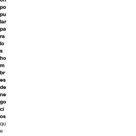
po
pu
lar
pa
ra
lo
s
ho
m
br
es
de
ne
go
ci
os
qu
e