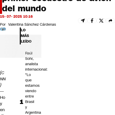
Futuro 360
del mundo
Opinión
15- 07- 2025 10:16
Por
Valentina Sánchez Cárdenas
LO
MÁS
LEÍDO
Raúl
Sohr,
analista
internacional:
(C
"Lo
NN
que
)
estamos
—
viendo
entre
Ho
Brasil
y
y
en
Argentina