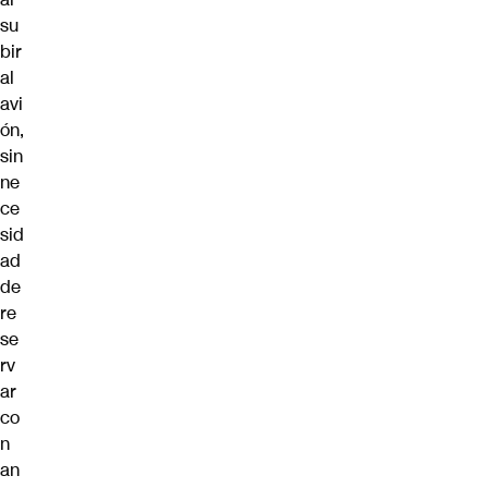
su
bir
al
avi
ón,
sin
ne
ce
sid
ad
de
re
se
rv
ar
co
n
an