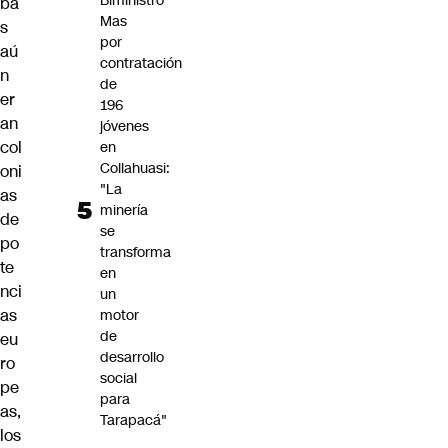
Biministro
ba
Mas
s
por
aú
contratación
n
de
er
196
an
jóvenes
col
en
Collahuasi:
oni
"La
as
minería
de
se
po
transforma
te
en
nci
un
as
motor
de
eu
desarrollo
ro
social
pe
para
as,
Tarapacá"
los