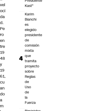
Presidente
vel
Kast"
oci
Karim
da
Bianchi
d.
es
Pe
elegido
ro
presidente
en
de
comisión
tre
mixta
19
que
48
tramita
y
proyecto
19
sobre
61,
Reglas
cu
de
Uso
an
de
do
la
a
Fuerza
m