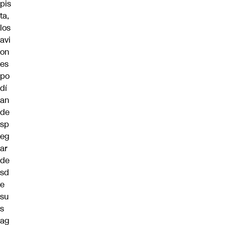
pis
ta,
los
avi
on
es
po
dí
an
de
sp
eg
ar
de
sd
e
su
s
ag