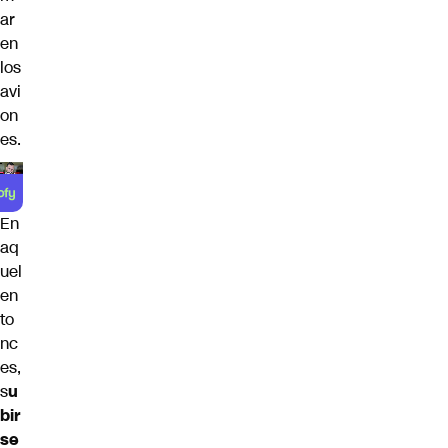
ar
en
los
avi
on
es.
En
aq
uel
en
to
nc
es,
s
u
bir
se