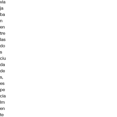
via
ja
ba
n
en
tre
las
do
s
ciu
da
de
s,
es
pe
cia
lm
en
te