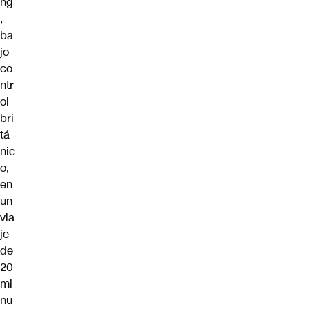
ng
,
ba
jo
co
ntr
ol
bri
tá
nic
o,
en
un
via
je
de
20
mi
nu