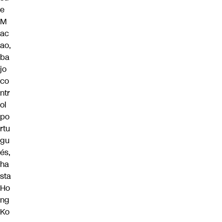
e
M
ac
ao,
ba
jo
co
ntr
ol
po
rtu
gu
és,
ha
sta
Ho
ng
Ko