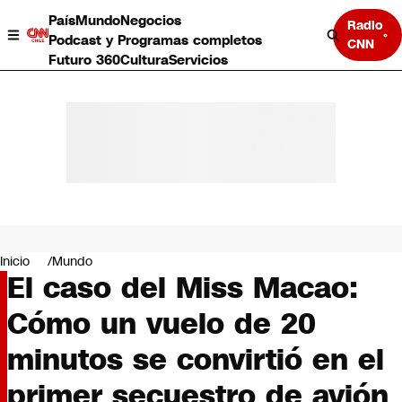
País
Mundo
Negocios
Radio
Podcast y Programas completos
CNN
Futuro 360
Cultura
Servicios
País
Mundo
Negocios
Inicio
Mundo
El caso del Miss Macao:
Deportes
Programas completos
Cómo un vuelo de 20
Cultura
Servicios
minutos se convirtió en el
Bits
CNN Data
primer secuestro de avión
CNN tiempo