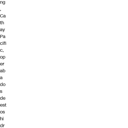
ng
,
Ca
th
ay
Pa
cifi
c,
op
er
ab
a
do
s
de
est
os
hi
dr