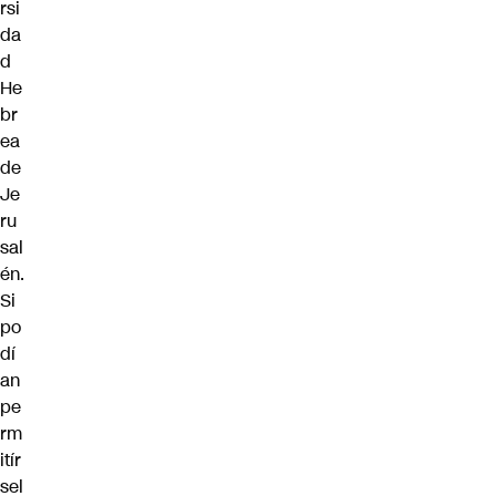
rsi
da
d
He
br
ea
de
Je
ru
sal
én.
Si
po
dí
an
pe
rm
itír
sel