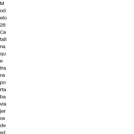
M
od
elo
28
Ca
tali
na
qu
e
tra
ns
po
rta
ba
via
jer
os
de
sd