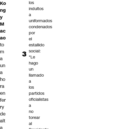
los
Ko
indultos
ng
a
y
uniformados
M
condenados
ac
por
ao
el
to
estallido
social:
m
"Le
a
hago
un
un
a
llamado
ho
a
ra
los
en
partidos
oficialistas
fer
a
ry
no
de
torear
alt
al
a