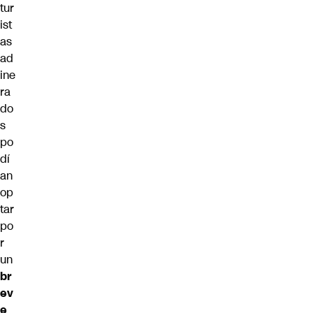
tur
ist
as
ad
ine
ra
do
s
po
dí
an
op
tar
po
r
un
br
ev
e