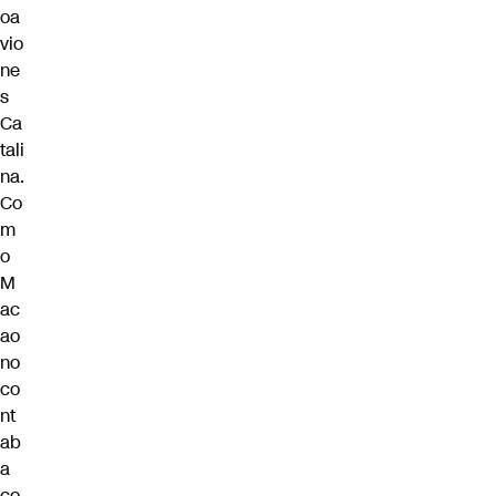
oa
vio
ne
s
Ca
tali
na.
Co
m
o
M
ac
ao
no
co
nt
ab
a
co