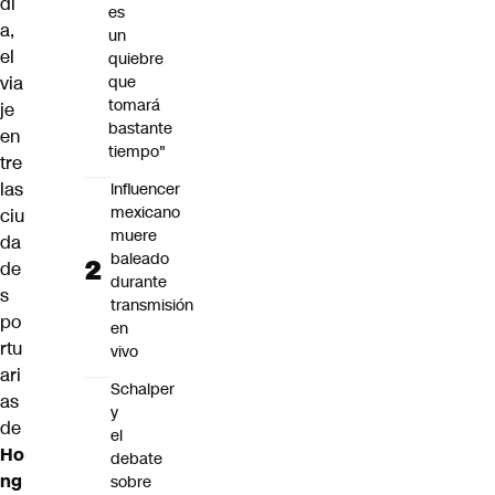
dí
es
a,
un
el
quiebre
via
que
tomará
je
bastante
en
tiempo"
tre
las
Influencer
mexicano
ciu
muere
da
baleado
de
durante
s
transmisión
po
en
rtu
vivo
ari
Schalper
as
y
de
el
Ho
debate
ng
sobre