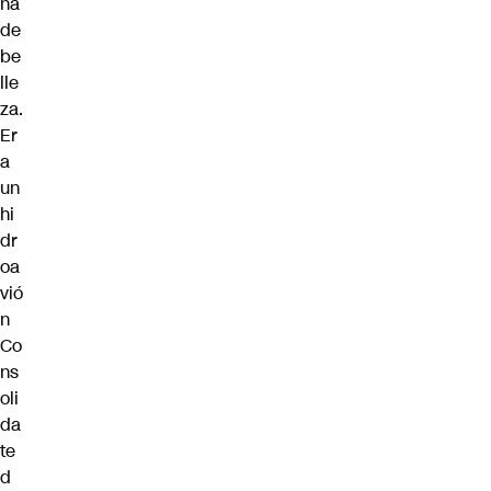
na
de
be
lle
za.
Er
a
un
hi
dr
oa
vió
n
Co
ns
oli
da
te
d