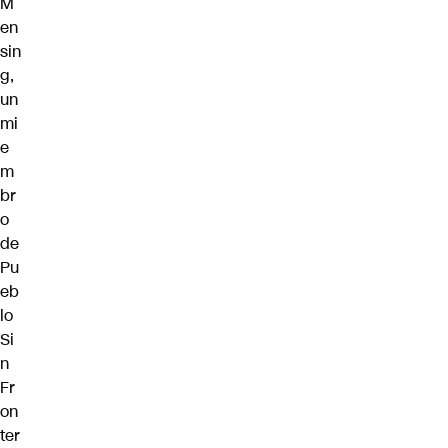
M
en
sin
g,
un
mi
e
m
br
o
de
Pu
eb
lo
Si
n
Fr
on
ter