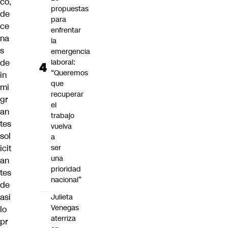
co,
propuestas
de
para
ce
enfrentar
na
la
s
emergencia
de
laboral:
“Queremos
in
que
mi
recuperar
gr
el
an
trabajo
tes
vuelva
sol
a
icit
ser
una
an
prioridad
tes
nacional”
de
asi
Julieta
Venegas
lo
aterriza
pr