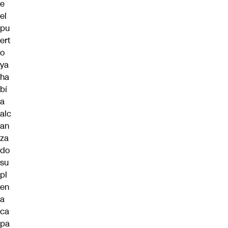
e
el
pu
ert
o
ya
ha
bí
a
alc
an
za
do
su
pl
en
a
ca
pa