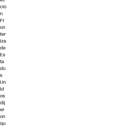
ció
n
Fr
on
ter
iza
de
Es
ta
do
s
Un
id
os
dij
er
on
qu