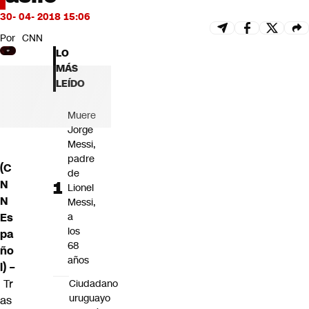
Futuro 360
30- 04- 2018 15:06
Opinión
Por
CNN
LO
MÁS
LEÍDO
Muere
Jorge
Messi,
padre
(C
de
N
Lionel
N
Messi,
Es
a
los
pa
68
ño
años
l) –
Tr
Ciudadano
uruguayo
as