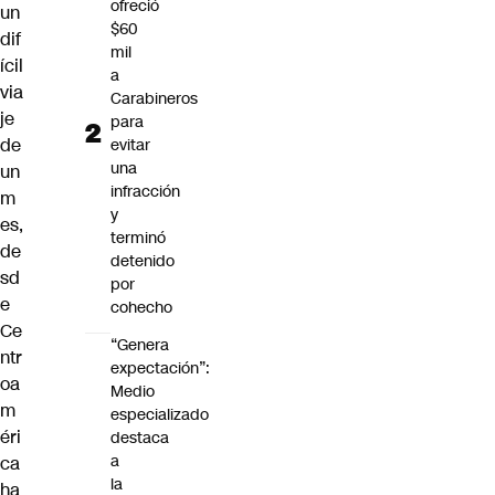
ofreció
un
$60
dif
mil
ícil
a
via
Carabineros
je
para
de
evitar
una
un
infracción
m
y
es,
terminó
de
detenido
sd
por
e
cohecho
Ce
“Genera
ntr
expectación”:
oa
Medio
m
especializado
éri
destaca
a
ca
la
ha