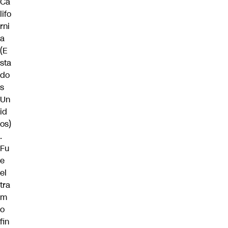
Ca
lifo
rni
a
(E
sta
do
s
Un
id
os)
.
Fu
e
el
tra
m
o
fin