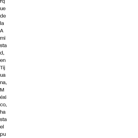
rq
ue
de
la
A
mi
sta
d,
en
Tij
ua
na,
M
éxi
co,
ha
sta
el
pu