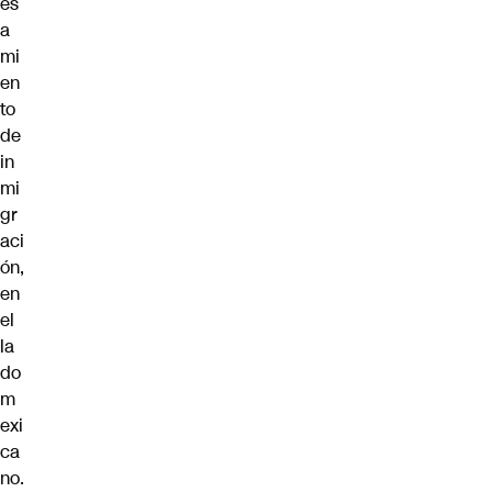
es
a
mi
en
to
de
in
mi
gr
aci
ón,
en
el
la
do
m
exi
ca
no.