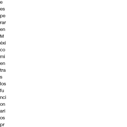
e
es
pe
rar
en
M
éxi
co
mi
en
tra
s
los
fu
nci
on
ari
os
pr