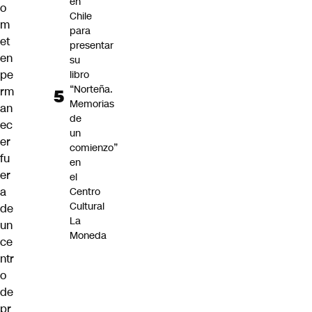
en
o
Chile
m
para
et
presentar
en
su
pe
libro
“Norteña.
rm
Memorias
an
de
ec
un
er
comienzo”
fu
en
er
el
a
Centro
Cultural
de
La
un
Moneda
ce
ntr
o
de
pr