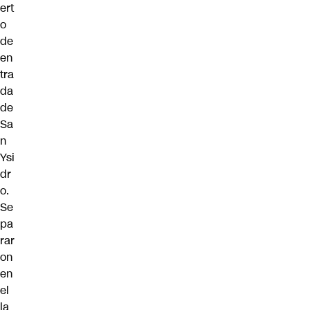
ert
o
de
en
tra
da
de
Sa
n
Ysi
dr
o.
Se
pa
rar
on
en
el
la