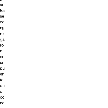
an
tes
se
co
ng
re
ga
ro
n
en
un
pu
en
te
qu
e
co
nd