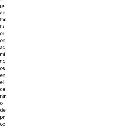
gr
an
tes
fu
er
on
ad
mi
tid
os
en
el
ce
ntr
o
de
pr
oc