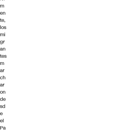
m
en
te,
los
mi
gr
an
tes
m
ar
ch
ar
on
de
sd
e
el
Pa