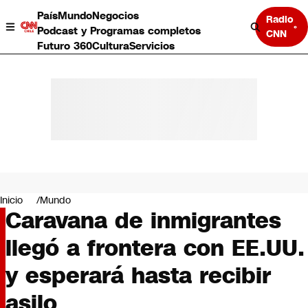
País
Mundo
Negocios
Radio
Podcast y Programas completos
CNN
Futuro 360
Cultura
Servicios
País
Mundo
Negocios
Inicio
Mundo
Caravana de inmigrantes
Deportes
Programas completos
llegó a frontera con EE.UU.
Cultura
Servicios
y esperará hasta recibir
Bits
CNN Data
asilo
CNN tiempo