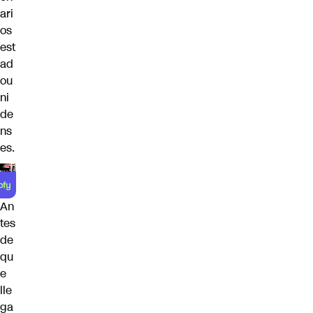
ari
os
est
ad
ou
ni
de
ns
es.
An
tes
de
qu
e
lle
ga