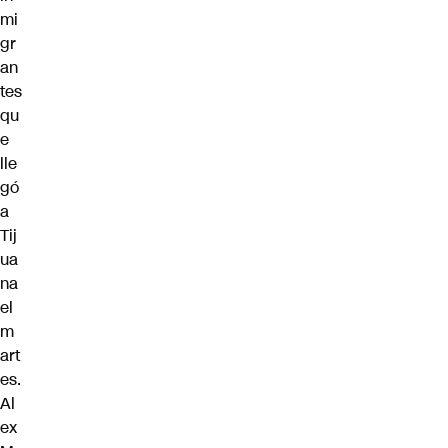
mi
gr
an
tes
qu
e
lle
gó
a
Tij
ua
na
el
m
art
es.
Al
ex