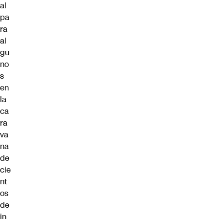
al
pa
ra
al
gu
no
s
en
la
ca
ra
va
na
de
cie
nt
os
de
in