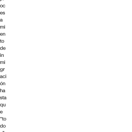
oc
es
a
mi
en
to
de
in
mi
gr
aci
ón
ha
sta
qu
e
“to
do